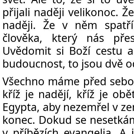
přijali naději velikonoc. 
naději. Že v něm spatř
člověka, který nás pře
Uvědomit si Boží cestu a 
budoucnost, to jsou dvě od
Všechno máme před sebo
kříž je nadějí, kříž je ob
Egypta, aby nezemřel v zem
konec. Dokud se nesetkám
v příbězích evangelia. A j