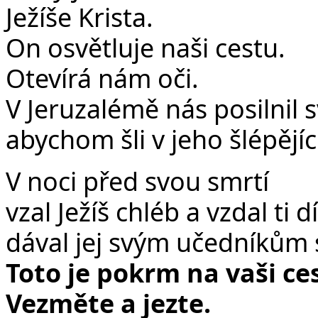
Ježíše Krista.
On osvětluje naši cestu.
Otevírá nám oči.
V Jeruzalémě nás posilnil 
abychom šli v jeho šlépějíc
V noci před svou smrtí
vzal Ježíš chléb a vzdal ti d
dával jej svým učedníkům s
Toto je pokrm na vaši ce
Vezměte a jezte.