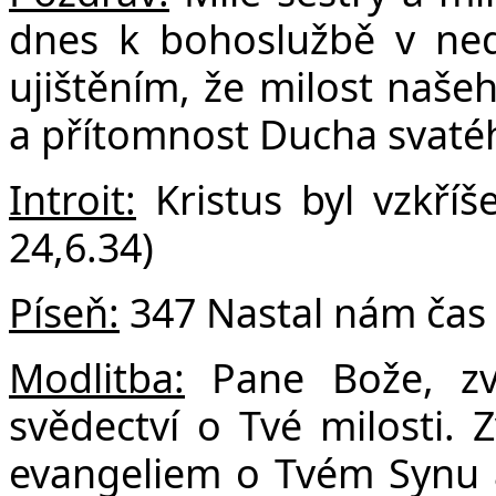
F
dnes k bohoslužbě v nedě
ujištěním, že milost našeh
a přítomnost Ducha svatéh
Introit:
Kristus byl vzkříš
24,6.34)
Píseň:
347 Nastal nám čas
Modlitba:
Pane Bože,
z
svědectví o Tvé milosti.
Z
evangeliem o Tvém Synu 