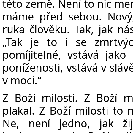
této země. Není to nic men
máme před sebou. Nový, 
ruka člověku. Tak, jak ná
„Tak je to i se zmrtvý
pomíjitelné, vstává jako
poníženosti, vstává v slávě
v moci.“
Z Boží milosti. Z Boží mi
plakal. Z Boží milosti to
Ne, není jedno, jak ž