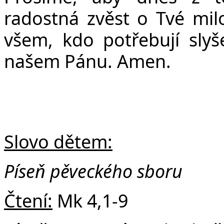
Č
radostná zvěst o Tvé milo
všem, kdo potřebují slyše
našem Pánu. Amen.
Slovo dětem:
Píseň pěveckého sboru
Čtení:
Mk 4,1-9