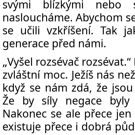
svými blízkými nebo 
nasloucháme. Abychom se u
se učili vzkříšení. Tak j
generace před námi.
„
Vyšel rozsévač rozsévat.“ N
zvláštní moc. Ježíš nás než
když se nám zdá, že jsou 
Že by síly negace byly
Nakonec se ale přece jen 
existuje přece i dobrá pů