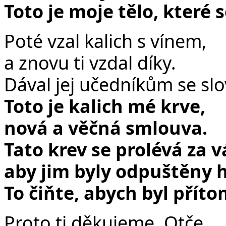
Toto je moje tělo, které 
Poté vzal kalich s vínem,
a znovu ti vzdal díky.
Dával jej učedníkům se slo
Toto je kalich mé krve,
nová a věčná smlouva.
Tato krev se prolévá za v
aby jim byly odpuštěny h
To čiňte, abych byl přít
Proto ti děkujeme, Otče,