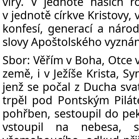
víry. V jednotě našich r
v jednotě církve Kristovy,
konfesí, generací a náro
slovy Apoštolského vyznání
Sbor:
Věřím v Boha, Otce 
země, i v Ježíše Krista, S
jenž se počal z Ducha sva
trpěl pod Pontským Pilát
pohřben, sestoupil do peke
vstoupil na nebesa, 