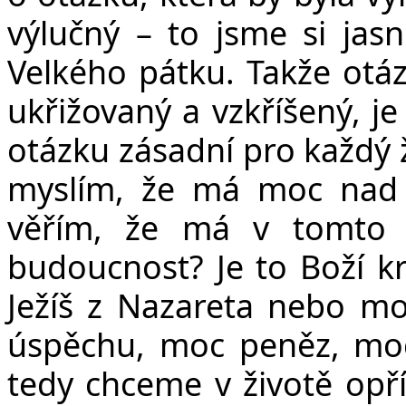
výlučný – to jsme si jasn
Velkého pátku. Takže otázk
ukřižovaný a vzkříšený, j
otázku zásadní pro každý ž
myslím, že má moc nad
věřím, že má v tomto
budoucnost? Je to Boží krá
Ježíš z Nazareta nebo moc
úspěchu, moc peněz, moc
tedy chceme v životě opřít