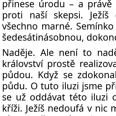
přinese úrodu – a právě 
proti naší skepsi. Ježí
všechno marné. Semínko p
šedesátinásobnou, dokonc
Naděje. Ale není to nadě
království prostě realiz
půdou. Když se zdokona
půdu. O tuto iluzi jsme p
se už oddávat této iluzi o
kříži. Ježíš nedoufá v ni