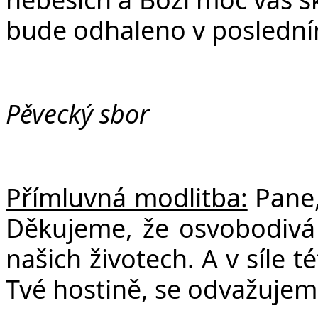
bude odhaleno v posledním
Pěvecký sbor
Přímluvná modlitba:
Pane,
Děkujeme, že osvobodivá s
našich životech. A v síle t
Tvé hostině, se odvažujem