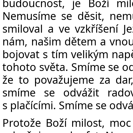
budoucnost, je Boží mi
Nemusíme se děsit, nem
smiloval a ve vzkříšení Je
nám, našim dětem a vno
bojovat s tím velikým napě
tohoto světa. Smíme se odv
že to považujeme za dar
smíme se odvážit radov
s plačícími. Smíme se odváži
Protože Boží milost, moc 