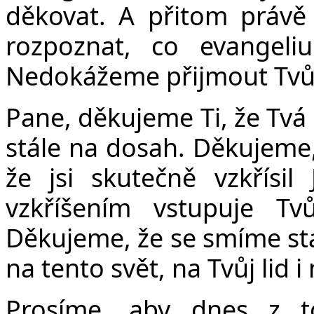
děkovat. A přitom práv
rozpoznat, co evangeli
Nedokážeme přijmout Tvůj
Pane, děkujeme Ti, že Tvá 
stále na dosah. Děkujeme, 
že jsi skutečně vzkřísil
vzkříšením vstupuje Tv
Děkujeme, že se smíme stá
na tento svět, na Tvůj lid 
Prosíme, aby dnes z t