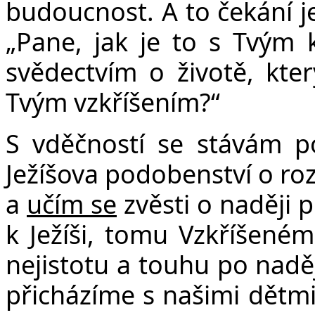
budoucnost. A to čekání j
„Pane, jak je to s Tvým k
svědectvím o životě, který
Tvým vzkříšením?“
S vděčností se stávám p
Ježíšova podobenství o ro
a
učím se
zvěsti o naději 
k Ježíši, tomu Vzkříšeném
nejistotu a touhu po naděj
přicházíme s našimi dětmi,