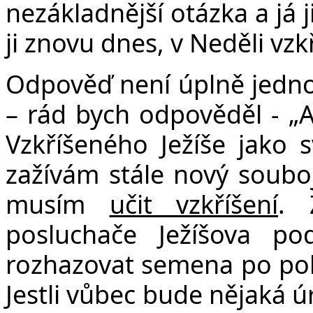
nezákladnější otázka a já 
ji znovu dnes, v Neděli vzk
Odpověď není úplně jedno
– rád bych odpověděl - „A
Vzkříšeného Ježíše jako 
zažívám stále nový souboj
musím
učit vzkříšení
. 
posluchače
Ježíšova po
rozhazovat
semena po poli 
Jestli vůbec bude nějaká ú