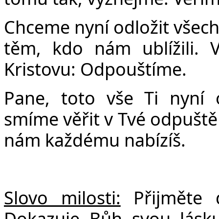
Chceme nyní odložit všech
těm, kdo nám ublížili. 
Kristovu: Odpouštíme.
Pane, toto vše Ti nyní
smíme věřit v Tvé odpuštěn
nám každému nabízíš.
Slovo milosti:
Přijměte 
Dokazuje Bůh svou lásku