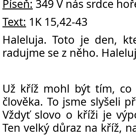
Píseň:
349 V nás srdce hoř
Text:
1K 15,42-43
Haleluja. Toto je den, kt
radujme se z něho. Haleluj
Už kříž mohl být tím, co
člověka. To jsme slyšeli p
Vždyť slovo o kříži je vý
Ten velký důraz na kříž, n