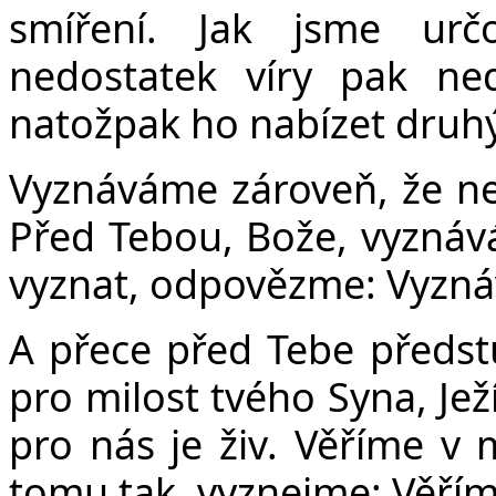
smíření. Jak jsme ur
nedostatek víry pak ned
natožpak ho nabízet druh
Vyznáváme zároveň, že nej
Před Tebou, Bože, vyznává
vyznat, odpovězme: Vyzn
A přece před Tebe předst
pro milost tvého Syna, Jež
pro nás je živ. Věříme v m
tomu tak, vyznejme: Věřím