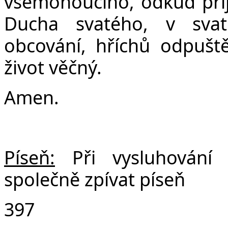
všemohoucího, odkud přijd
Ducha svatého, v svat
obcování, hříchů odpuště
život věčný.
Amen.
Píseň:
Při vysluhován
společně zpívat píseň
397