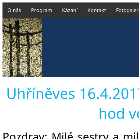
O nás
Program
Kázání
Kontakt
Fotogaler
Uhříněves 16.4.2017 
hod v
Pozdrav:
Milé sestry a mil