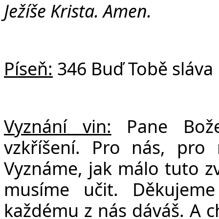
Ježíše Krista. Amen.
Píseň:
346 Buď Tobě sláva
Vyznání vin:
Pane Bož
vzkříšení. Pro nás, pro 
Vyznáme, jak málo tuto zv
musíme učit. Děkujeme
každému z nás dáváš. A ch