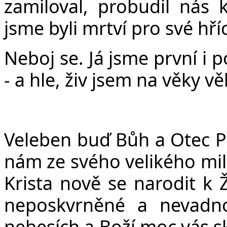
zamiloval, probudil nás 
jsme byli mrtví pro své hříc
Neboj se. Já jsme první i p
- a hle, živ jsem na věky v
Veleben buď Bůh a Otec Pá
nám ze svého velikého milo
Krista nově se narodit k Ž
neposkvrněné a nevadno
nebesích a Boží moc vás sk