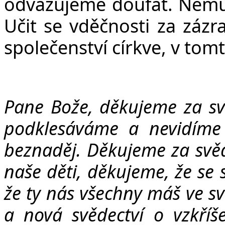
odvažujeme doufat. Nemu
Učit se vděčnosti za zázra
společenství církve, v tom
Pane Bože, děkujeme za sv
podklesáváme a nevidíme
beznaděj. Děkujeme za svěd
naše děti, děkujeme, že se 
že ty nás všechny máš ve s
a nová svědectví o vzkří