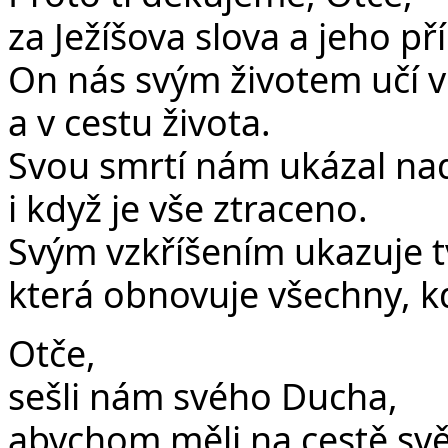
za Ježíšova slova a jeho pří
On nás svým životem učí vě
a v cestu života.
Svou smrtí nám ukázal nadě
i když je vše ztraceno.
Svým vzkříšením ukazuje t
která obnovuje všechny, kdo
Otče,
sešli nám svého Ducha,
abychom měli na cestě světl