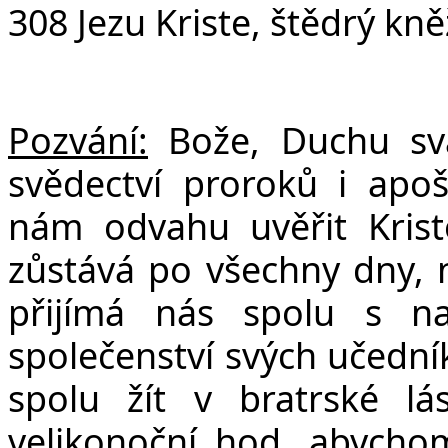
308 Jezu Kriste, štědrý kn
Pozvání:
Bože, Duchu sv
svědectví proroků i apoš
nám odvahu uvěřit Krist
zůstává po všechny dny, n
přijímá nás spolu s na
společenství svých učední
spolu žít v bratrské lá
velikonoční hod, abychom