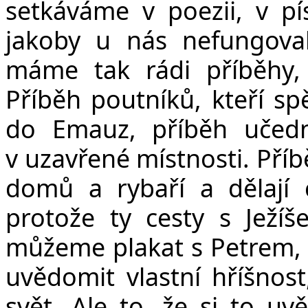
v
setkáváme v poezii, v pí
jakoby u nás nefungoval
máme tak rádi příběhy, 
Příběh poutníků, kteří spě
do Emauz, příběh učed
v uzavřené místnosti. Příbě
domů a rybaří a dělají 
protože ty cesty s Ježí
můžeme plakat s Petrem, 
uvědomit vlastní hříšnost
svět. Ale to, že si to 