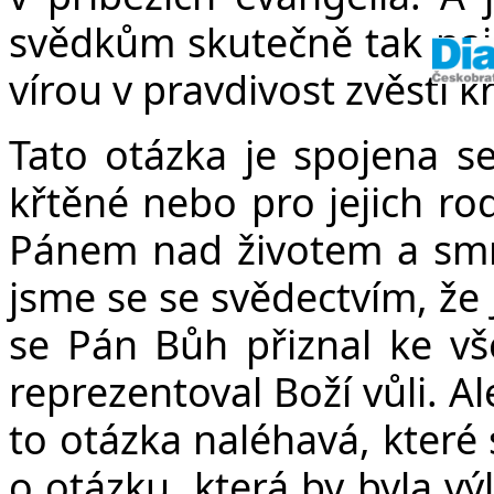
svědkům skutečně tak naje
vírou v pravdivost zvěsti kř
Tato otázka je spojena s
křtěné nebo pro jejich rodi
Pánem nad životem a smrtí
jsme se se svědectvím, že 
se Pán Bůh přiznal ke vš
reprezentoval Boží vůli. A
to otázka naléhavá, kter
o otázku, která by byla vý