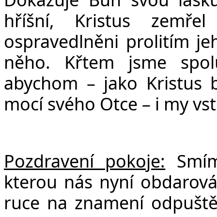
hříšní, Kristus zemř
ospravedlněni prolitím j
něho. Křtem jsme spo
abychom – jako Kristus b
mocí svého Otce – i my vst
Pozdravení pokoje:
Smím
kterou nás nyní obdarov
ruce na znamení odpuštění