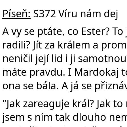
Píseň:
S372 Víru nám dej
A vy se ptáte, co Ester? To
radili? Jít za králem a pro
neničil její lid i ji samotn
máte pravdu. I Mardokaj to
ona se bála. A já se přizná
"Jak zareaguje král? Jak t
jsem s ním tak dlouho nem