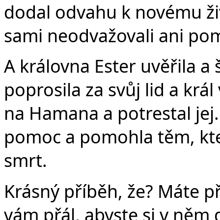
dodal odvahu k novému živ
sami neodvažovali ani pom
A královna Ester uvěřila a
poprosila za svůj lid a krá
na Hamana a potrestal jej.
pomoc a pomohla těm, kte
smrt.
Krásný příběh, že? Máte př
vám přál, abyste si v něm 