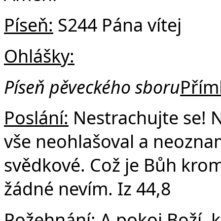
Píseň:
S244 Pána vítej
Ohlášky:
Píseň pěveckého sboru
Přím
Poslání:
Nestrachujte se! 
vše neohlašoval a neoznam
svědkové. Což je Bůh kromě
žádné nevím. Iz 44,8
Požehnání:
A pokoj Boží, k