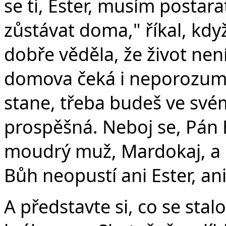
se ti, Ester, musím posta
zůstávat doma," říkal, kdy
dobře věděla, že život nen
domova čeká i neporozuměn
stane, třeba budeš ve sv
prospěšná. Neboj se, Pán 
moudrý muž, Mardokaj, a by
Bůh neopustí ani Ester, ani 
A představte si, co se stalo