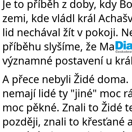
Je to příběh z doby, kdy Bo
zemi, kde vládl král Achaš
lid nechával žít v pokoji.
příběhu slyšíme, že Mardok
významné postavení u krá
A přece nebyli Židé doma. B
nemají lidé ty "jiné" moc r
moc pěkné. Znali to Židé t
později, znali to křesťané