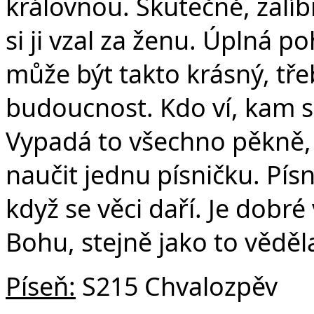
královnou. Skutečně, zalíbi
si ji vzal za ženu. Úplná p
může být takto krásný, tře
budoucnost. Kdo ví, kam s
Vypadá to všechno pěkně, a
naučit jednu písničku. Pís
když se věci daří. Je dobr
Bohu, stejně jako to věděla
Píseň:
S215 Chvalozpěv