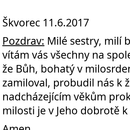
Fa
Škvorec 11.6.2017
Pozdrav:
Milé sestry, milí b
vítám vás všechny na spol
že Bůh, bohatý v milosrdenst
zamiloval, probudil nás k ž
nadcházejícím věkům proká
milosti je v Jeho dobrotě k 
Amen.