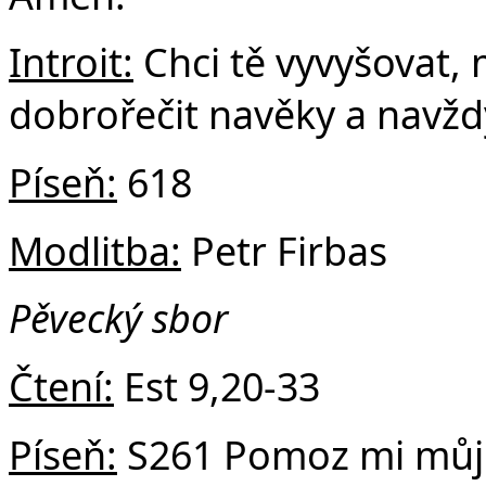
Če
Introit:
Chci tě vyvyšovat, 
dobrořečit navěky a navžd
Píseň:
618
Modlitba:
Petr Firbas
Pěvecký sbor
Čtení:
Est 9,20-33
Píseň:
S261 Pomoz mi můj