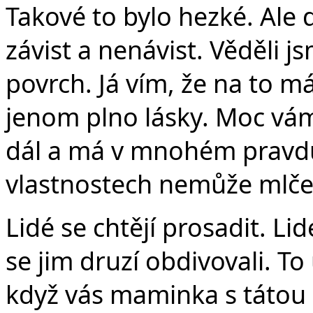
Takové to bylo hezké. Ale
závist a nenávist. Věděli j
povrch. Já vím, že na to m
jenom plno lásky. Moc vám 
dál a má v mnohém pravdu
vlastnostech nemůže mlče
Lidé se chtějí prosadit. Lid
se jim druzí obdivovali. To u
když vás maminka s tátou z