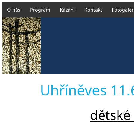
O nás
Program
Kázání
Kontakt
Fotogaler
Uhříněves 11.6
dětské