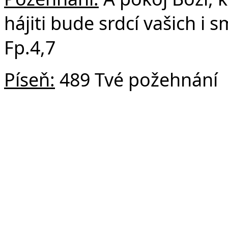
hájiti bude srdcí vašich i s
Fp.4,7
Píseň:
489 Tvé požehnání