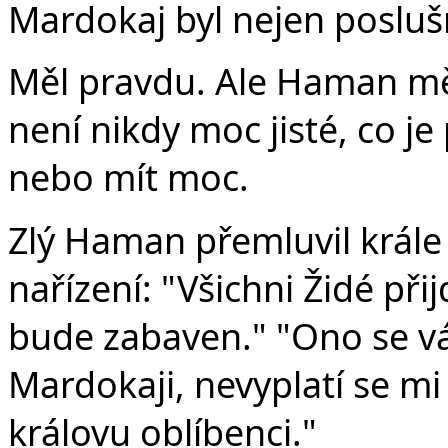
Mardokaj byl nejen posluš
Měl pravdu. Ale Haman mě
není nikdy moc jisté, co je 
nebo mít moc.
Zlý Haman přemluvil krále
nařízení: "Všichni Židé při
bude zabaven." "Ono se vám
Mardokaji, nevyplatí se m
královu oblíbenci."