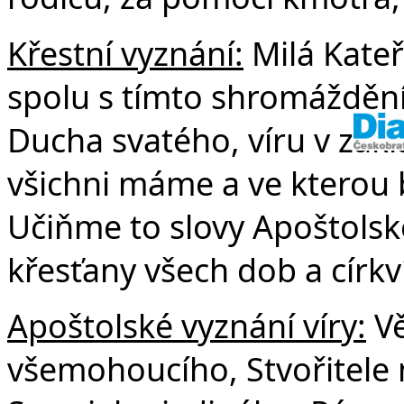
Křestní vyznání:
Milá Kateř
spolu s tímto shromáždění
Ducha svatého, víru v zákl
všichni máme a ve kterou
Učiňme to slovy Apoštolské
křesťany všech dob a církví
Apoštolské vyznání víry:
Vě
všemohoucího, Stvořitele ne