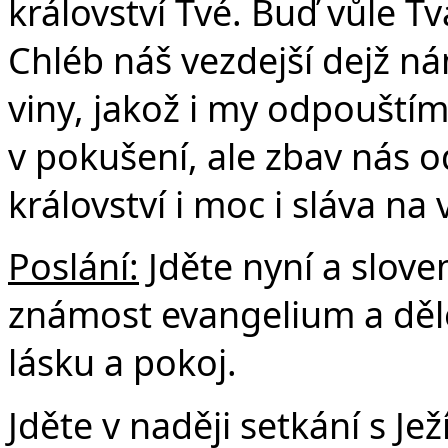
království Tvé. Buď vůle Tvá
Chléb náš vezdejší dejž n
viny, jakož i my odpouští
v pokušení, ale zbav nás o
království i moc i sláva na
Poslání:
Jděte nyní a slove
známost evangelium a dělej
lásku a pokoj.
Jděte v naději setkání s J