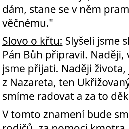
v
dám, stane se v něm prame
věčnému."
Slovo o křtu:
Slyšeli jsme s
Pán Bůh připravil. Naději,
jsme přijati. Naději života
z Nazareta, ten Ukřižovaný
smíme radovat a za to děko
V tomto znamení bude smět
rodičů, za pomoci kmotra,