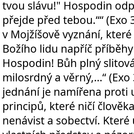
tvou slávu!" Hospodin od
přejde před tebou.““ (Exo 
v Mojžíšově vyznání, které
Božího lidu napříč příběh
Hospodin! Bůh plný slitová
milosrdný a věrný,…“ (Exo 
jednání je namířena proti 
principů, které ničí člověk
nenávist a sobectví. Které