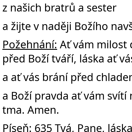
z našich bratrů a sester
a žijte v naději Božího navš
Požehnání:
Ať vám milost 
před Boží tváří, láska ať vá
a ať vás brání před chlad
a Boží pravda ať vám svítí
tma. Amen.
Píseň:
635 Tvá, Pane, lásk