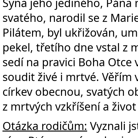
Syna jeho jediného, Pána 
svatého, narodil se z Mar
Pilátem, byl ukřižován, um
pekel, třetího dne vstal z 
sedí na pravici Boha Otce
soudit živé i mrtvé. Věřím
církev obecnou, svatých ob
z mrtvých vzkříšení a živo
Otázka rodičům:
Vyznali j