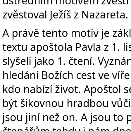
ústředním motivem zvěsti 
zvěstoval Ježíš z Nazareta.
A právě tento motiv je zá
textu apoštola Pavla z 1. l
slyšeli jako 1. čtení. Vyzn
hledání Božích cest ve víře
kdo nabízí život. Apoštol 
být šikovnou hradbou vůči
jsou jiní než on. A jsou to
čtenářům tehdy i nám dnes