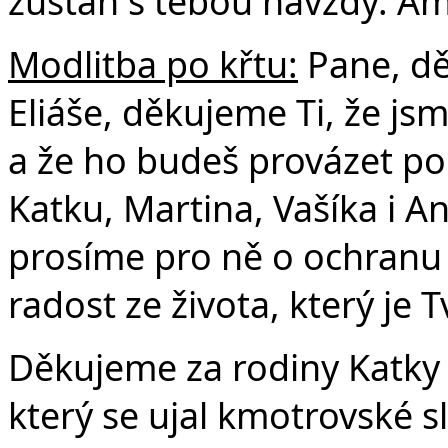
zůstaň s tebou navždy. A
Modlitba po křtu:
Pane, d
Eliáše, děkujeme Ti, že jsm
a že ho budeš provázet po
Katku, Martina, Vašíka i A
prosíme pro ně o ochranu 
radost ze života, který je
Děkujeme za rodiny Katky
který se ujal kmotrovské s