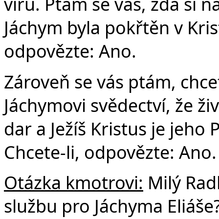
víru. Ptám se vás, zda si n
Jáchym byla pokřtěn v Krist
odpovězte: Ano.
Zároveň se vás ptám, chcet
Jáchymovi svědectví, že ž
dar a Ježíš Kristus je jeho 
Chcete-li, odpovězte: Ano.
Otázka kmotrovi:
Milý Rad
službu pro Jáchyma Eliáše