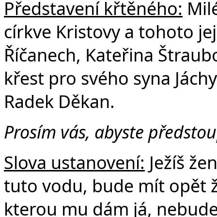
Představení křtěného:
Milé
církve Kristovy a tohoto je
Říčanech, Kateřina Štraub
křest pro svého syna Jác
Radek Děkan.
Prosím vás, abyste předstoup
Slova ustanovení:
Ježíš že
tuto vodu, bude mít opět ž
kterou mu dám já, nebude 