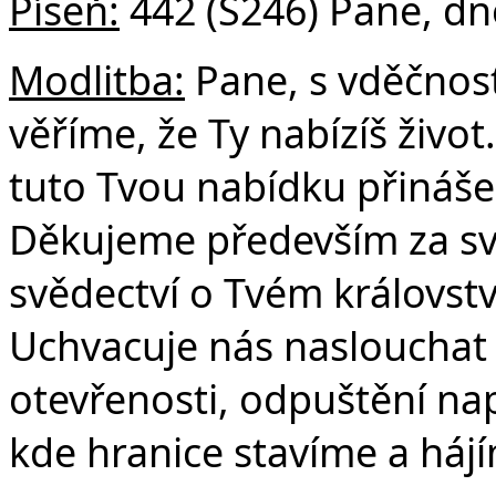
Píseň:
442 (S246) Pane, dn
Modlitba:
Pane, s vděčnost
věříme, že Ty nabízíš živo
tuto Tvou nabídku přinášel
Děkujeme především za svě
svědectví o Tvém královstv
Uchvacuje nás naslouchat t
otevřenosti, odpuštění na
kde hranice stavíme a hájí