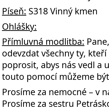
Píseň:
S318 Vinný kmen
Ohl
ášky:
Přímluvná modlitba:
Pane,
odevzdat všechny ty, kteř
poprosit, abys nás vedl a 
touto pomocí můžeme být. 
Prosíme za nemocné – v na
Prosíme za sestru Petrásko