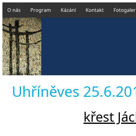
O nás
Program
Kázání
Kontakt
Fotogaler
Uhříněves 25.6.2017
křest Já