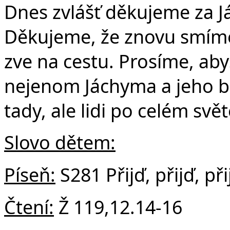
Č
Dnes zvlášť děkujeme za J
Děkujeme, že znovu smíme 
zve na cestu. Prosíme, aby
nejenom Jáchyma a jeho bl
tady, ale lidi po celém svě
Slovo dětem:
Píseň:
S281 Přijď, přijď, při
Čtení:
Ž 119,12.14-16