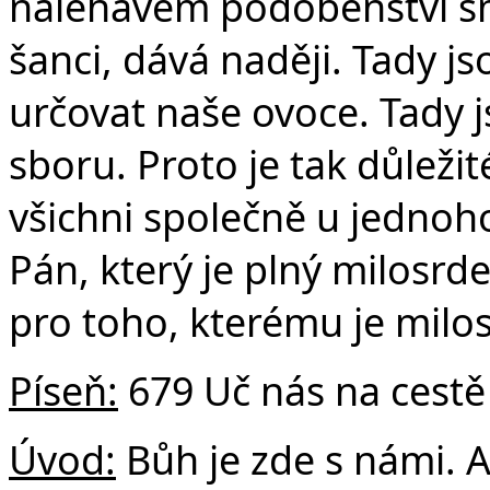
naléhavém podobenství sm
šanci, dává naději. Tady j
určovat naše ovoce. Tady 
sboru. Proto je tak důleži
všichni společně u jednoh
Pán, který je plný milosrd
pro toho, kterému je milo
Píseň:
679 Uč nás na cestě
Úvod:
Bůh je zde s námi. A