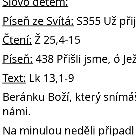
Slovo dětem:
Píseň ze Svítá:
S355 Už přij
Čtení:
Ž 25,4-15
Píseň:
438 Přišli jsme, ó Jež
Text:
Lk 13,1-9
Beránku Boží, který snímáš
námi.
Na minulou neděli připadl