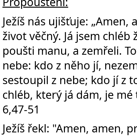
Propouštění:
Ježíš nás ujišťuje: „Amen,
život věčný. Já jsem chléb 
poušti manu, a zemřeli. Tot
nebe: kdo z něho jí, nezemř
sestoupil z nebe; kdo jí z 
chléb, který já dám, je mé t
6,47-51
Ježíš řekl: "Amen, amen, pr