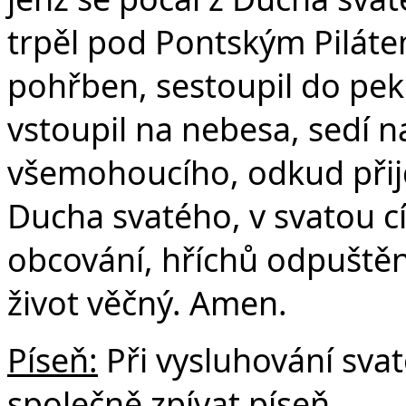
trpěl pod Pontským Pilátem
pohřben, sestoupil do peke
vstoupil na nebesa, sedí n
všemohoucího, odkud přijd
Ducha svatého, v svatou c
obcování, hříchů odpuštění
život věčný. Amen.
Píseň:
Při vysluhování sv
společně zpívat píseň