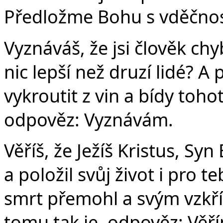
Předložme Bohu s vděčnost
Vyznáváš, že jsi člověk chyb
nic lepší než druzí lidé? A
vykroutit z vin a bídy tohot
odpověz: Vyznávám.
Věříš, že Ježíš Kristus, Syn
a položil svůj život i pro t
smrt přemohl a svým vzkříš
tomu tak je, odpověz: Věř