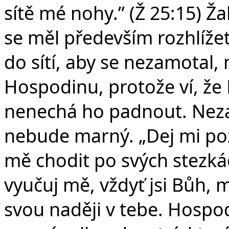
sítě mé nohy.” (Ž 25:15) Ž
se měl především rozhlížet
do sítí, aby se nezamotal,
Hospodinu, protože ví, že
nenechá ho padnout. Nezatr
nebude marný. „Dej mi poz
mě chodit po svých stezká
vyučuj mě, vždyť jsi Bůh,
svou naději v tebe. Hospod