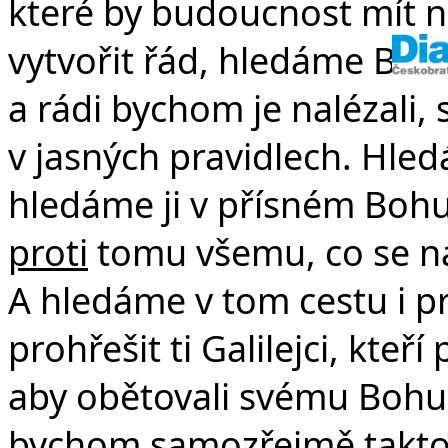
které by budoucnost mít n
vytvořit řád, hledáme Bož
a rádi bychom je nalézali, 
v jasných pravidlech. Hled
hledáme ji v přísném Bohu
proti
tomu všemu, co se nám
A hledáme v tom cestu i p
prohřešit ti Galilejci, kteř
aby obětovali svému Bohu a
bychom samozřejmě takto n