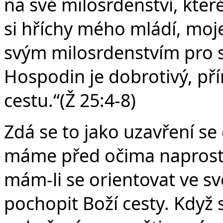
na své milosrdenství, kter
si hříchy mého mládí, moj
svým milosrdenstvím pro 
Hospodin je dobrotivý, př
cestu.“(Ž 25:4-8)
Zdá se to jako uzavření se 
máme před očima naprosto
mám-li se orientovat ve s
pochopit Boží cesty. Když 