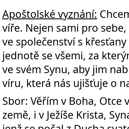
Apoštolské vyznání:
Chceme
víře. Nejen sami pro sebe, 
ve společenství s křesťany
jednotě se všemi, za který
ve svém Synu, aby jim nabí
víru, která nás ujišťuje o 
Sbor: Věřím v Boha, Otce 
země, i v Ježíše Krista, S
jenž se počal z Ducha svat