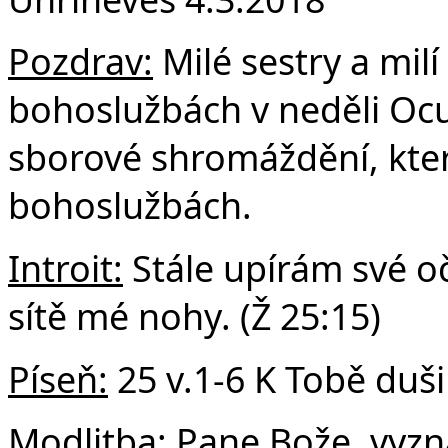
F
Pozdrav:
Milé sestry a milí
bohoslužbách v neděli Ocul
sborové shromáždění, kte
bohoslužbách.
Introit:
Stále upírám své oč
sítě mé nohy. (Ž 25:15)
Píseň:
25 v.1-6 K Tobě duši
Modlitba:
Pane Bože, vyzn