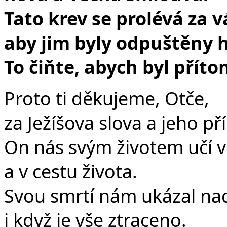
Tato krev se prolévá za v
aby jim byly odpuštěny h
To čiňte, abych byl přít
Proto ti děkujeme, Otče,
za Ježíšova slova a jeho pří
On nás svým životem učí vě
a v cestu života.
Svou smrtí nám ukázal nadě
i když je vše ztraceno.