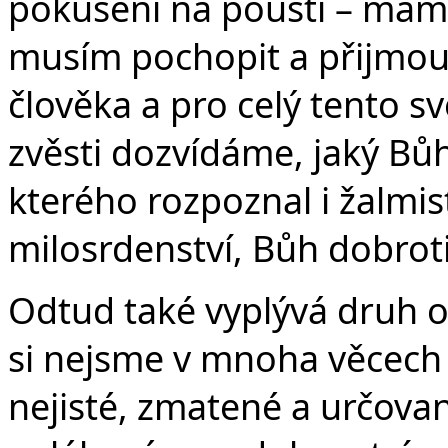
pokušení na poušti – mám-li
musím pochopit a přijmout
člověka a pro celý tento sv
zvěsti dozvídáme, jaký Bůh 
kterého rozpoznal i žalmist
milosrdenství, Bůh dobroti
Odtud také vyplývá druh o
si nejsme v mnoha věcech j
nejisté, zmatené a určovan