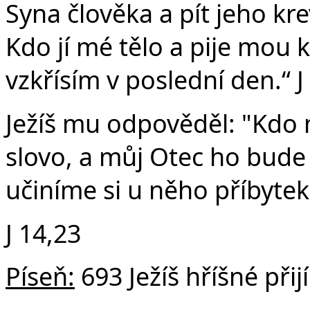
Syna člověka a pít jeho kr
Kdo jí mé tělo a pije mou k
vzkřísím v poslední den.“ J
Ježíš mu odpověděl: "Kdo
slovo, a můj Otec ho bude
učiníme si u něho příbytek
J 14,23
Píseň:
693 Ježíš hříšné při