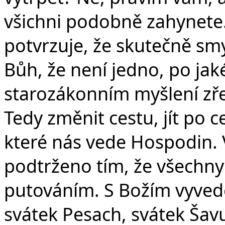
všichni podobně zahynete.”
potvrzuje, že skutečně sm
Bůh, že není jedno, po jak
starozákonním myšlení zřet
Tedy změnit cestu, jít po c
které nás vede Hospodin. V
podtrženo tím, že všechny 
putováním. S Božím vyvede
svátek Pesach, svátek Šav