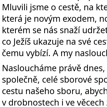
v
Mluvili jsme o cestě, na kt
která je novým exodem, nov
kterém se nás snaží udrže
co Ježíš ukazuje na své ce
čemu vybízí. A my naslou
Nasloucháme právě dnes, k
společně, celé sborové sp
cestu našeho sboru, abych
v drobnostech i ve věcech 