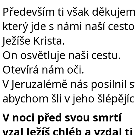
Především ti však děkujem
který jde s námi naší cesto
Ježíše Krista.
On osvětluje naši cestu.
Otevírá nám oči.
V Jeruzalémě nás posilnil 
abychom šli v jeho šlépějíc
V noci před svou smrtí
vzal Ježíš chléb a vzdal ti