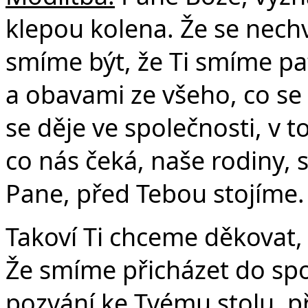
klepou kolena. Že se nechv
smíme být, že Ti smíme pa
a obavami ze všeho, co se 
se děje ve společnosti, v 
co nás čeká, naše rodiny, sb
Pane, před Tebou stojíme.
Takoví Ti chceme děkovat,
Že smíme přicházet do spol
pozvání ke Tvému stolu, př