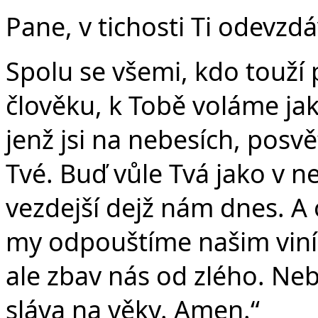
Pane, v tichosti Ti odevzd
Spolu se všemi, kdo touží p
člověku, k Tobě voláme jak
jenž jsi na nebesích, posvě
Tvé. Buď vůle Tvá jako v ne
vezdejší dejž nám dnes. A 
my odpouštíme našim viní
ale zbav nás od zlého. Nebo
sláva na věky. Amen.“