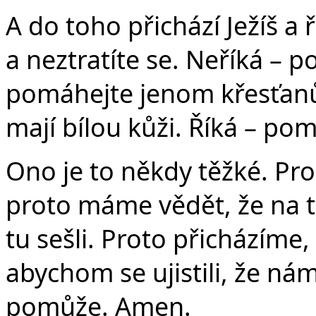
A do toho přichází Ježíš a
a neztratíte se. Neříká 
pomáhejte jenom křesťan
mají bílou kůži. Říká – po
Ono je to někdy těžké. Pr
proto máme vědět, že na t
tu sešli. Proto přicházíme
abychom se ujistili, že ná
pomůže. Amen.