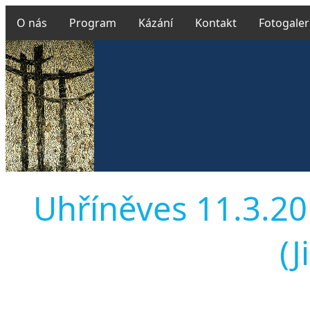
O nás
Program
Kázání
Kontakt
Fotogaler
Uhříněves 11.3.20
(J