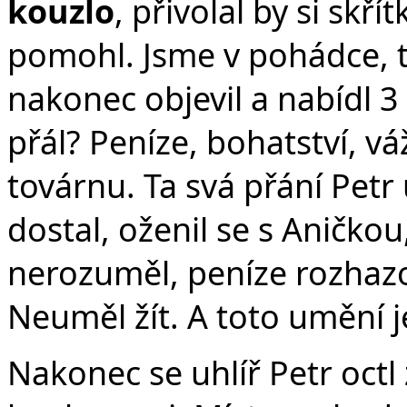
kouzlo
, přivolal by si skř
pomohl. Jsme v pohádce, t
nakonec objevil a nabídl 3 
přál? Peníze, bohatství, vá
továrnu. Ta svá přání Pet
dostal, oženil se s Aničko
nerozuměl, peníze rozhazov
Neuměl žít. A toto umění 
Nakonec se uhlíř Petr octl