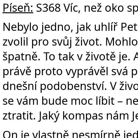
Píseň:
S368 Víc, než oko sp
Nebylo jedno, jak uhlíř Pet
zvolil pro svůj život. Mo
špatně. To tak v životě je. 
právě proto vyprávěl svá 
dnešní podobenství. V živo
se vám bude moc líbit – n
ztratit. Jaký kompas nám J
On je vlastně nesmírně j