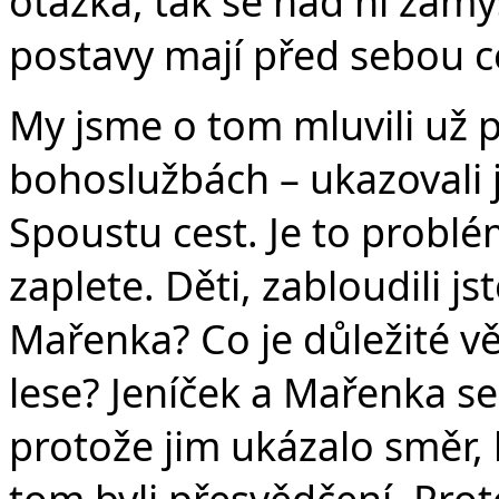
otázka, tak se nad ní zamy
postavy mají před sebou ces
My jsme o tom mluvili už 
bohoslužbách – ukazovali j
Spoustu cest. Je to problé
zaplete. Děti, zabloudili j
Mařenka? Co je důležité vě
lese? Jeníček a Mařenka se 
protože jim ukázalo směr, 
tom byli přesvědčení. Prot