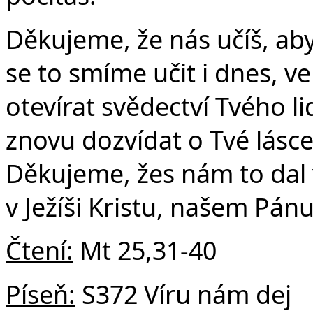
v 
Děkujeme, že nás učíš, ab
se to smíme učit i dnes, v
otevírat svědectví Tvého 
znovu dozvídat o Tvé lásce 
Děkujeme, žes nám to dal 
v Ježíši Kristu, našem Pán
Čtení:
Mt 25,31-40
Píseň:
S372 Víru nám dej