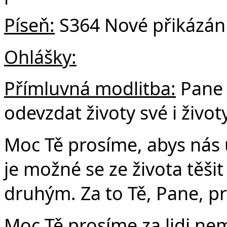
Píseň:
S364 Nové přikázán
Ohlášky:
Přímluvná modlitba:
Pane 
odevzdat životy své i život
Moc Tě prosíme, abys nás u
je možné se ze života těši
druhým. Za to Tě, Pane, p
Moc Tě prosíme za lidi nem