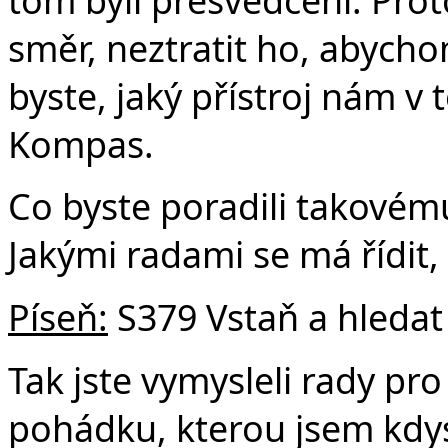
směr, neztratit ho, abychom
byste, jaký přístroj nám v
Kompas.
Co byste poradili takovému
Jakými radami se má řídit,
Píseň:
S379 Vstaň a hledat
Tak jste vymysleli rady pr
pohádku, kterou jsem kdysi 