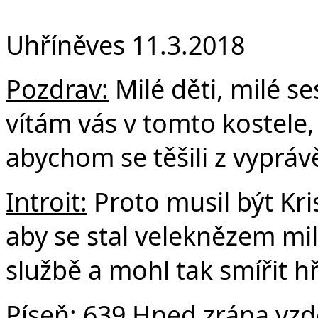
Fa
Uhříněves 11.3.2018
Pozdrav:
Milé děti, milé ses
vítám vás v tomto kostele,
abychom se těšili z vyprávě
Introit:
Proto musil být Kri
aby se stal veleknězem mi
službě a mohl tak smířit hř
Píseň:
639 Hned zrána vzde