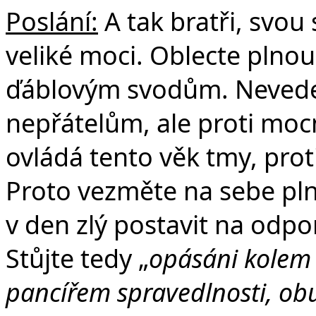
Poslání:
A tak bratři, svou 
veliké moci. Oblecte plnou
ďáblovým svodům. Nevedem
nepřátelům, ale proti moc
ovládá tento věk tmy, pr
Proto vezměte na sebe pln
v den zlý postavit na odpo
Stůjte tedy „
opásáni kolem
pancířem spravedlnosti, obu