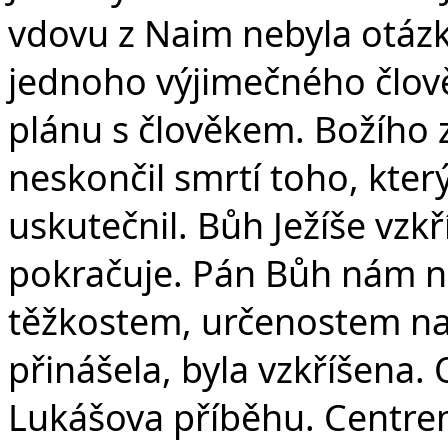
vdovu z Naim nebyla otáz
jednoho výjimečného člově
plánu s člověkem. Božího 
neskončil smrtí toho, který
uskutečnil. Bůh Ježíše vzkř
pokračuje. Pán Bůh nám na
těžkostem, určenostem naši
přinášela, byla vzkříšena.
Lukášova příběhu. Centrem