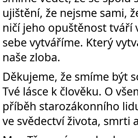
ujištění, že nejsme sami, ž
ničí jeho opuštěnost tváří v
sebe vytváříme. Který vytvá
naše zloba.
Děkujeme, že smíme být so
Tvé lásce k člověku. O vš
příběh starozákonního lidu,
ve svědectví života, smrti 