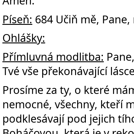
Amen.
Píseň:
684 Učiň mě, Pane,
Ohlášky:
Přímluvná modlitba:
Pane,
Tvé vše překonávající lás
Prosíme za ty, o které má
nemocné, všechny, kteří ma
podklesávají pod jejich tí
Boháčovou, která je v reko