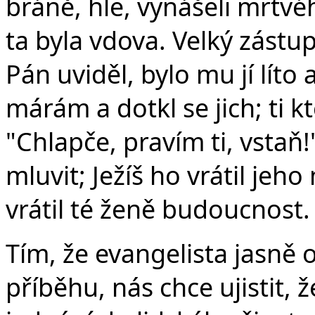
bráně, hle, vynášeli mrtvé
ta byla vdova. Velký zástup
Pán uviděl, bylo mu jí líto a
márám a dotkl se jich; ti kte
"Chlapče, pravím ti, vstaň!
mluvit; Ježíš ho vrátil jeho
vrátil té ženě budoucnost.
Tím, že evangelista jasně
příběhu, nás chce ujistit, 