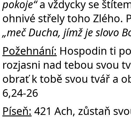
pokoje“
a vždycky se štítem
ohnivé střely toho Zlého. 
„meč Ducha, jímž je slovo Bo
Požehnání:
Hospodin ti po
rozjasni nad tebou svou tv
obrať k tobě svou tvář a 
6,24-26
Píseň:
421 Ach, zůstaň svo