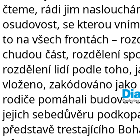
čteme, rádi jim naslouchá
osudovost, se kterou vní
to na všech frontách – roz
chudou část, rozdělení sp
rozdělení lidí podle toho, j
vloženo, zakódováno jako f
rodiče pomáhali budovat
jejich sebedůvěru podkopáva
představě trestajícího Boha