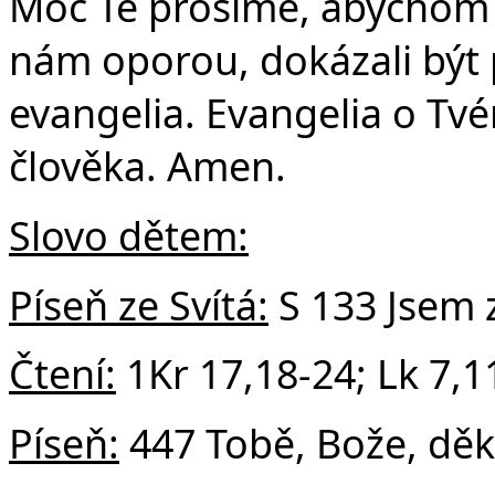
Č
Moc Tě prosíme, abychom v 
nám oporou, dokázali být 
evangelia. Evangelia o Tv
člověka. Amen.
Slovo dětem:
Píseň ze Svítá:
S 133 Jsem 
Čtení:
1Kr 17,18-24; Lk 7,1
Píseň:
447 Tobě, Bože, dě