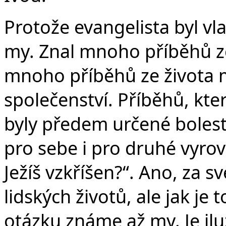
Protože evangelista byl vl
my. Znal mnoho příběhů ze
mnoho příběhů ze života 
společenství. Příběhů, kte
byly předem určené bolest
pro sebe i pro druhé vyrov
Ježíš vzkříšen?“. Ano, za s
lidských životů, ale jak je t
otázku známe až my. Je iluz