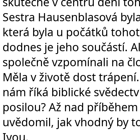
skutečně v centru dění to
Sestra Hausenblasová byla
která byla u počátků toho
dodnes je jeho součástí. Al
společně vzpomínali na člo
Měla v životě dost trápení. A
nám říká biblické svědectv
posilou? Až nad příběhem 
uvědomil, jak vhodný by to
Ivou.