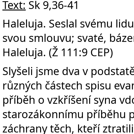
v
Text:
Sk 9,36-41
Haleluja. Seslal svému lid
svou smlouvu; svaté, báze
Haleluja. (Ž 111:9 CEP)
Slyšeli jsme dva v podstat
různých částech spisu eva
příběh o vzkříšení syna vd
starozákonnímu příběhu pr
záchrany těch, kteří ztrati