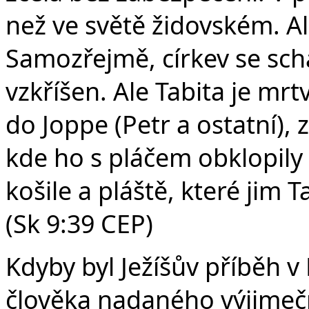
než ve světě židovském. Ale 
Samozřejmě, církev se scház
vzkříšen. Ale Tabita je mrtv
do Joppe (Petr a ostatní), 
kde ho s pláčem obklopily
košile a pláště, které jim T
(Sk 9:39 CEP)
Kdyby byl Ježíšův příběh 
člověka nadaného výjimeč