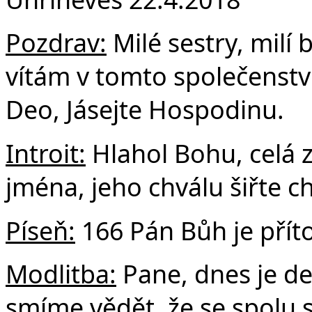
F
Pozdrav:
Milé sestry, milí 
vítám v tomto společenství
Deo, Jásejte Hospodinu.
Introit:
Hlahol Bohu, celá z
jména, jeho chválu šiřte c
Píseň:
166 Pán Bůh je pří
Modlitba:
Pane, dnes je de
smíme vědět, že se spolu 