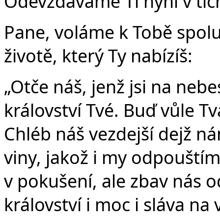
Odevzdáváme Ti nyní v tich
Pane, voláme k Tobě spolu 
životě, který Ty nabízíš:
„Otče náš, jenž jsi na nebe
království Tvé. Buď vůle Tvá
Chléb náš vezdejší dejž n
viny, jakož i my odpouští
v pokušení, ale zbav nás o
království i moc i sláva na