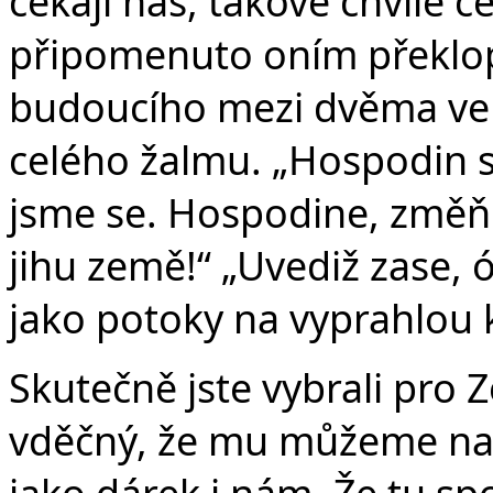
čekají nás, takové chvíle če
připomenuto oním překlo
budoucího mezi dvěma verš
celého žalmu. „Hospodin s 
jsme se. Hospodine, změň 
jihu země!“ „Uvediž zase, 
jako potoky na vyprahlou k
Skutečně jste vybrali pro Z
vděčný, že mu můžeme nasl
jako dárek i nám. Že tu s