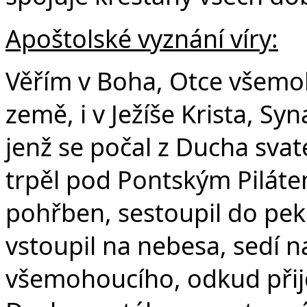
Apoštolské vyznání víry:
Věřím v Boha, Otce všemoh
země, i v Ježíše Krista, S
jenž se počal z Ducha svat
trpěl pod Pontským Pilátem
pohřben, sestoupil do peke
vstoupil na nebesa, sedí n
všemohoucího, odkud přijd