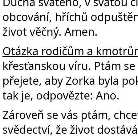
Ducha svatého, v svatou c
obcování, hříchů odpuštění
život věčný. Amen.
Otázka rodičům a kmotrů
křesťanskou víru. Ptám se 
přejete, aby Zorka byla pok
tak je, odpovězte: Ano.
Zároveň se vás ptám, chcet
svědectví, že život dostáv