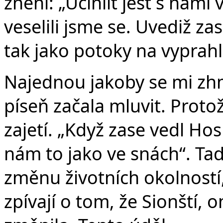
znění: „Učinilť jest s námi
veselili jsme se. Uvediž za
tak jako potoky na vyprahl
Najednou jakoby se mi zh
píseň začala mluvit. Proto
zajetí. „Když zase vedl Ho
nám to jako ve snách“. Tad
změnu životních okolností,
zpívají o tom, že Sionští, on