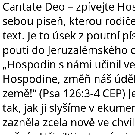
Cantate Deo – zpívejte Ho
sebou píseň, kterou rodiče
text. Je to úsek z poutní pí
pouti do Jeruzalémského 
„Hospodin s námi učinil vel
Hospodine, změň náš úděl,
země!“ (Psa 126:3-4 CEP) J
tak, jak ji slyšíme v ekum
zazněla zcela nově ve chvíli