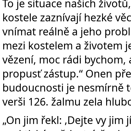
To je situace našich životů,
kostele zaznívají hezké věc
vnímat reálně a jeho prob
mezi kostelem a životem je
vězení, moc rádi bychom, a
propusť zástup.“ Onen př
budoucnosti je nesmírně 
verši 126. žalmu zela hlub
„On jim řekl: ‚Dejte vy jim j