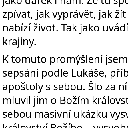
zpívat, jak vyprávět, jak ž
nabízí život. Tak jako uvá
krajiny.
K tomuto promýšlení jsem v
sepsání podle Lukáše, příb
apoštoly s sebou. Šlo za ní
mluvil jim o Božím královs
sebou masivní ukázku vys
království Božího – vysvob