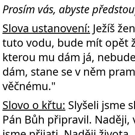
v
Prosím vás, abyste předstoup
Slova ustanovení:
Ježíš že
tuto vodu, bude mít opět ž
kterou mu dám já, nebude 
dám, stane se v něm prame
věčnému."
Slovo o křtu:
Slyšeli jsme s
Pán Bůh připravil. Naději,
jsme přijati. Naději života