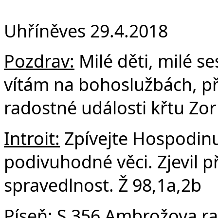
F
Uhříněves 29.4.2018
Pozdrav:
Milé děti, milé se
vítám na bohoslužbách, při
radostné události křtu Zor
Introit:
Zpívejte Hospodinu
podivuhodné věci. Zjevil 
spravedlnost. Ž 98,1a,2b
Píseň:
S 356 Ambrožova ra