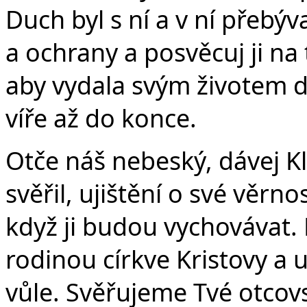
Duch byl s ní a v ní přebýv
a ochrany a posvěcuj ji na t
aby vydala svým životem d
víře až do konce.
Otče náš nebeský, dávej Kl
svěřil, ujištění o své věrno
když ji budou vychovávat. 
rodinou církve Kristovy a 
vůle. Svěřujeme Tvé otcovs