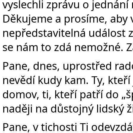
vyslechli zprávu o jednání 
Děkujeme a prosíme, aby v
nepředstavitelná událost za
se nám to zdá nemožné. Za
Pane, dnes, uprostřed rado
nevědí kudy kam. Ty, kteří 
domov, ti, kteří patří do „š
naději na důstojný lidský ž
Pane, v tichosti Ti odevzd