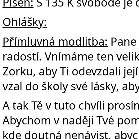
Píseň:
S 135 K svobodě je 
Ohlášky:
Přímluvná modlitba:
Pane 
radostí. Vnímáme ten veliký
Zorku, aby Ti odevzdali její
vzal do školy své lásky, abys
A tak Tě v tuto chvíli prosí
Abychom v naději Tvé pomo
kde doutná nenávist, abyc