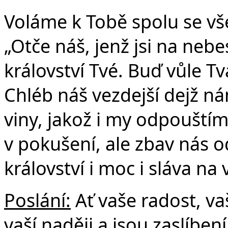
Voláme k Tobě spolu se vše
„Otče náš, jenž jsi na nebe
království Tvé. Buď vůle Tvá
Chléb náš vezdejší dejž n
viny, jakož i my odpouští
v pokušení, ale zbav nás o
království i moc i sláva na
Poslání:
Ať vaše radost, vaš
vaší naději a jsou zaslíbe