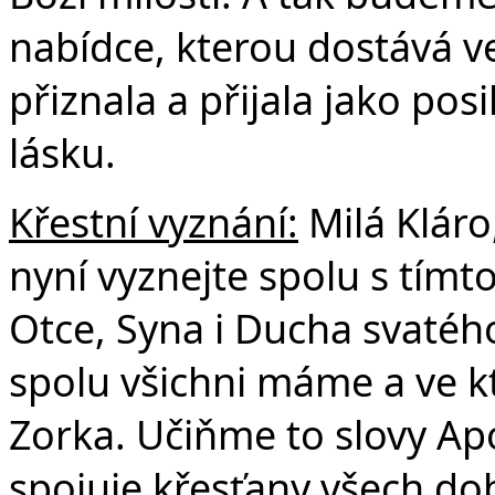
nabídce, kterou dostává 
přiznala a přijala jako pos
lásku.
Křestní vyznání:
Milá Kláro
nyní vyznejte spolu s tím
Otce, Syna i Ducha svatého
spolu všichni máme a ve 
Zorka. Učiňme to slovy Apo
spojuje křesťany všech dob 