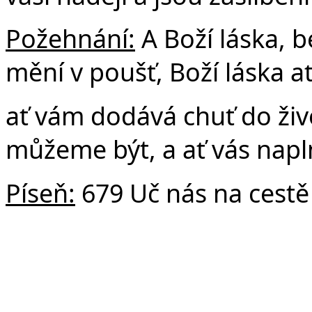
Požehnání:
A Boží láska, b
mění v poušť, Boží láska a
ať vám dodává chuť do živo
můžeme být, a ať vás nap
Píseň:
679 Uč nás na cestě