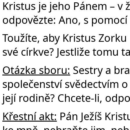
Kristus je jeho Pánem – v ži
odpovězte: Ano, s pomocí 
Toužíte, aby Kristus Zorku 
své církve? Jestliže tomu t
Otázka sboru:
Sestry a bra
společenství svědectvím o B
její rodině? Chcete-li, odp
Křestní akt:
Pán Ježíš Krist
ke mně, nebraňte jim, nebo