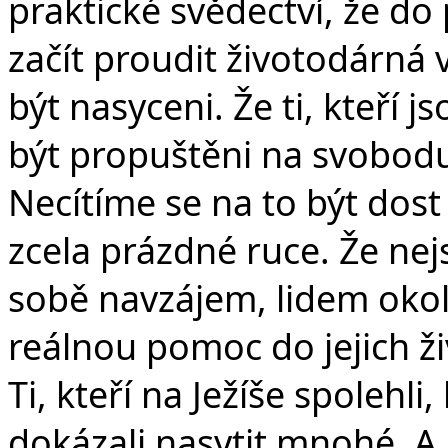
praktické svědectví, že do
začít proudit životodárná 
být nasyceni. Že ti, kteří 
být propuštěni na svobodu. 
Necítíme se na to být dost
zcela prázdné ruce. Že ne
sobě navzájem, lidem okol
reálnou pomoc do jejich ži
Ti, kteří na Ježíše spolehli,
dokázali nasytit mnohé. A 