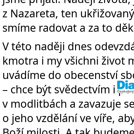
z Nazareta, ten ukřižovaný 
smíme radovat a za to děko
V této naději dnes odevzd
kmotra i my všichni život
uvádíme do obecenství sbo
– chce být svědectvím i p
v modlitbách a zavazuje se
o jeho vzdělání ve víře, a
Boží milosti. A tak budeme