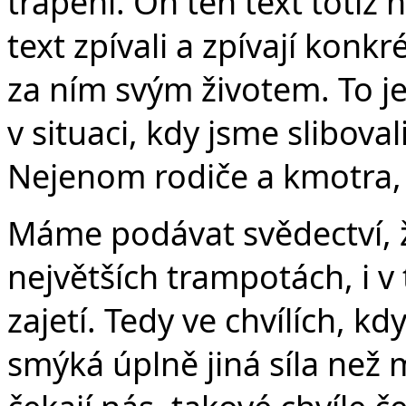
trápení. On ten text totiž
text zpívali a zpívají konkr
za ním svým životem. To j
v situaci, kdy jsme sliboval
Nejenom rodiče a kmotra, a
Máme podávat svědectví, ž
největších trampotách, i v
zajetí. Tedy ve chvílích, k
smýká úplně jiná síla než m