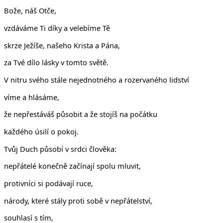
Bože, náš Otče,
vzdáváme Ti díky a velebíme Tě
skrze Ježíše, našeho Krista a Pána,
za Tvé dílo lásky v tomto světě.
V nitru svého stále nejednotného a rozervaného lidství
víme a hlásáme,
že nepřestáváš působit a že stojíš na počátku
každého úsilí o pokoj.
Tvůj Duch působí v srdci člověka:
nepřátelé konečně začínají spolu mluvit,
protivníci si podávají ruce,
národy, které stály proti sobě v nepřátelství,
souhlasí s tím,