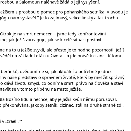
 prosbou a Šalomoun naléhavě žádá o její vyslyšení.
a Ježíšem s prosbou o pomoc pro pohanského setníka. V úvodu je
u nám vystavěl." Je to zajímavý, velice lidský a tak trochu
t. Otrok je na smrt nemocen – jsme tedy konfrontováni
e, jak Ježíš zareaguje, jak se k celé situaci postaví.
a to u Ježíše zvyklí, ale přesto je to hodno pozornosti. Ježíš
ěděl na základní otázku života – a jde právě k cizinci. K tomu,
h beránků, uvědomíme si, jak aktuální a potřebné je dnes
hny naše představy o správném životě, který by měl žít správný
o dává životu smysl, co odnímá smrti právo na člověka a staví
stavět se v tomto příběhu na místo Ježíše.
la Božího lidu a nechce, aby je Ježíš kvůli němu porušoval.
o překonávána. Jakoby setník, cizinec, stál na druhé straně zdi,
v Izraeli."“