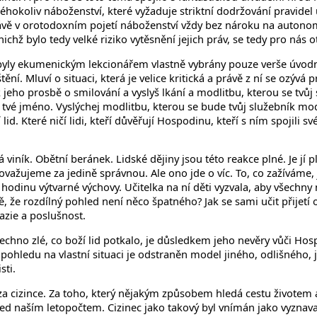
akéhokoliv náboženství, které vyžaduje striktní dodržování pravid
rávě v orotodoxním pojetí náboženství vždy bez nároku na autonomn
nichž bylo tedy velké riziko vytěsnění jejich práv, se tedy pro nás
yly ekumenickým lekcionářem vlastně vybrány pouze verše úvodní a 
 Mluví o situaci, která je velice kritická a právě z ní se ozývá p
jeho prosbě o smilování a vyslyš lkání a modlitbu, kterou se tvůj 
ít tvé jméno. Vyslýchej modlitbu, kterou se bude tvůj služebník m
lid. Které ničí lidi, kteří důvěřují Hospodinu, kteří s ním spojili 
á viník. Obětní beránek. Lidské dějiny jsou této reakce plné. Je jí
 považujeme za jedině správnou. Ale ono jde o víc. To, co zažíváme,
í hodinu výtvarné výchovy. Učitelka na ní děti vyzvala, aby všech
otě, že rozdílný pohled není něco špatného? Jak se sami učit přijet
azie a poslušnost.
echno zlé, co boží lid potkalo, je důsledkem jeho nevěry vůči Hosp
pohledu na vlastní situaci je odstraněn model jiného, odlišného, 
sti.
za cizince. Za toho, který nějakým způsobem hledá cestu životem a
ed naším letopočtem. Cizinec jako takový byl vnímán jako vyznava