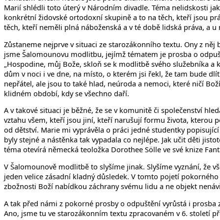
Marií shlédli toto úterý v Národním divadle. Téma nelidskosti j
konkrétní židovské ortodoxní skupině a to na těch, kteří jsou p
těch, kteří neměli plná náboženská a v té době lidská práva, a u 
Zůstaneme nejprve v situaci ze starozákonního textu. Ony z něj b
jsme Šalomounovu modlitbu, jejímž tématem je prosba o odpuštění.
„Hospodine, můj Bože, skloň se k modlitbě svého služebníka a k 
dům v noci i ve dne, na místo, o kterém jsi řekl, že tam bude dl
nepřátel, ale jsou to také hlad, neúroda a nemoci, které ničí Boží 
klidném období, kdy se všechno daří.
A v takové situaci je běžné, že se v komunitě či společenství hled
vztahu všem, kteří jsou jiní, kteří narušují formu života, kterou
od dětství. Marie mi vyprávěla o práci jedné studentky popisujíc
byly stejné a nástěnka tak vypadala co nejlépe. Jak učit děti jist
téma otevírá německá teoložka Dorothee Sölle ve své knize Fant
V Šalomounově modlitbě to slyšíme jinak. Slyšíme vyznání, že vš
jeden velice zásadní kladný důsledek. V tomto pojetí pokorného 
zbožnosti Boží nabídkou záchrany svému lidu a ne objekt nenávi
A tak před námi z pokorné prosby o odpuštění vyrůstá i prosba 
Ano, jsme tu ve starozákonním textu zpracovaném v 6. století př