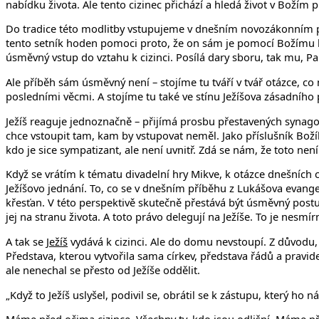
nabídku života. Ale tento cizinec přichází a hledá život v Božím 
Do tradice této modlitby vstupujeme v dnešním novozákonním pří
tento setník hoden pomoci proto, že on sám je pomocí Božímu lidu
úsměvný vstup do vztahu k cizinci. Posílá dary sboru, tak mu, 
Ale příběh sám úsměvný není – stojíme tu tváří v tvář otázce, c
posledními věcmi. A stojíme tu také ve stínu Ježíšova zásadního pro
Ježíš reaguje jednoznačně – přijímá prosbu přestavených synagog
chce vstoupit tam, kam by vstupovat neměl. Jako příslušník Božíh
kdo je sice sympatizant, ale není uvnitř. Zdá se nám, že toto nen
Když se vrátím k tématu divadelní hry Mikve, k otázce dnešních 
Ježíšovo jednání. To, co se v dnešním příběhu z Lukášova evange
křesťan. V této perspektivě skutečně přestává být úsměvný postu
jej na stranu života. A toto právo delegují na Ježíše. To je nesm
A tak se
Ježíš
vydává k cizinci. Ale do domu nevstoupí. Z důvodu, k
Představa, kterou vytvořila sama církev, představa řádů a pravide
ale nenechal se přesto od Ježíše oddělit.
„Když to Ježíš uslyšel, podivil se, obrátil se k zástupu, který ho n