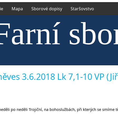
ie
Mapa
Sborové dopisy
Staršovstvo
Farní sbo
trské cír
ěves 3.6.2018 Lk 7,1-10 VP (Jiř
 neděli po neděli Trojiční, na bohoslužbách, při kterých se smíme t