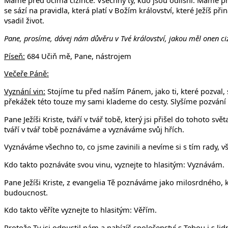
Máme před očima cizince. Všechny ty, kdo jsou odlišní. Máme př
se sází na pravidla, která platí v Božím království, které Ježíš při
vsadil život.
Pane, prosíme, dávej nám důvěru v Tvé království, jakou měl onen ci
Píseň:
684 Učiň mě, Pane, nástrojem
Večeře Páně:
Vyznání vin:
Stojíme tu před naším Pánem, jako ti, které pozval,
překážek této touze my sami klademe do cesty. Slyšíme pozvání k
Pane Ježíši Kriste, tváří v tvář tobě, který jsi přišel do tohoto sv
tváří v tvář tobě poznáváme a vyznáváme svůj hřích.
Vyznáváme všechno to, co jsme zavinili a nevíme si s tím rady, vš
Kdo takto poznáváte svou vinu, vyznejte to hlasitým: Vyznávám.
Pane Ježíši Kriste, z evangelia Tě poznáváme jako milosrdného, 
budoucnost.
Kdo takto věříte vyznejte to hlasitým: Věřím.
Protože Ty jsi odpustil nám a nabízíš společenství s Tebou i s l