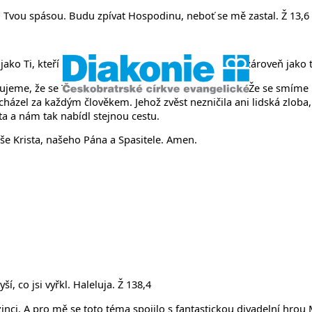
něvsi a Ř
 Tvou spásou. Budu zpívat Hospodinu, neboť se mě zastal. Ž 13,6
ko Ti, kteří hledají kotvu svého života. Přicházíme zároveň jako ti
jeme, že se Ti smíme otevřít, že se Ti smíme svěřit. Že se smíme
icházel za každým člověkem. Jehož zvěst nezničila ani lidská zloba,
ota a nám tak nabídl stejnou cestu.
íše Krista, našeho Pána a Spasitele. Amen.
í, co jsi vyřkl. Haleluja. Ž 138,4
ci. A pro mě se toto téma spojilo s fantastickou divadelní hrou