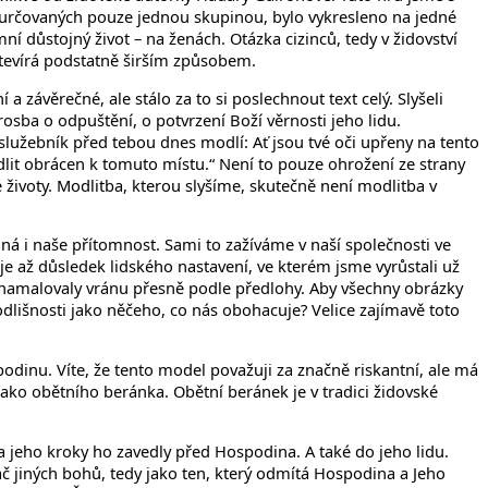
el určovaných pouze jednou skupinou, bylo vykresleno na jedné
í důstojný život – na ženách. Otázka cizinců, tedy v židovství
 otevírá podstatně širším způsobem.
závěrečné, ale stálo za to si poslechnout text celý. Slyšeli
rosba o odpuštění, o potvrzení Boží věrnosti jeho lidu.
služebník před tebou dnes modlí: Ať jsou tvé oči upřeny na tento
odlit obrácen k tomuto místu.“ Není to pouze ohrožení ze strany
své životy. Modlitba, kterou slyšíme, skutečně není modlitba v
 plná i naše přítomnost. Sami to zažíváme v naší společnosti ve
 je až důsledek lidského nastavení, ve kterém jsme vyrůstali už
ny namalovaly vránu přesně podle předlohy. Aby všechny obrázky
í odlišnosti jako něčeho, co nás obohacuje? Velice zajímavě toto
odinu. Víte, že tento model považuji za značně riskantní, ale má
jako obětního beránka. Obětní beránek je v tradici židovské
 jeho kroky ho zavedly před Hospodina. A také do jeho lidu.
č jiných bohů, tedy jako ten, který odmítá Hospodina a Jeho