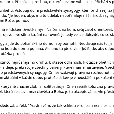
prostoru. Přichází s prosbou, o které nevíme vůbec nic. Přichází s
běhu. Vstupují do ní představitelé synagogy, kteří přicházejí z
. "Je hoden, abys mu to udělal; neboť miluje náš národ, i synagóg
Pane Bože, pomoz.
o má v lidském životě smysl. Na čem, na kom, svůj život orientova
jevu – ve stínu kázání na rovině. Je tedy velice důležité, co se stan
y a jde do pohanského domu, aby pomohl. Neudivuje nás to, jsme n
o lidu do domu pohana. Ale ono tu jde o víc – Ježíš jde, aby odpov
í otázka pro nás.
cizinců nejrůznějšího druhu, k otázce odlišnosti, k otázce obětníc
lia děje, překračuje všechny bariéry, které máme nastavěné. Všec
p představených synagogy. Oni se vzdávají práva na rozhodnutí, c
írně aktuální v každé době, protože církev je v neustálém pokušení 
terý mě značně zlobí a rozlítostňuje. Onen setník totiž zná pravid
l, která se staví mezi člověka a Boha, je tu akceptována. Ale přest
ásledoval, a řekl: "Pravím vám, že tak velikou víru jsem nenalezl ani 