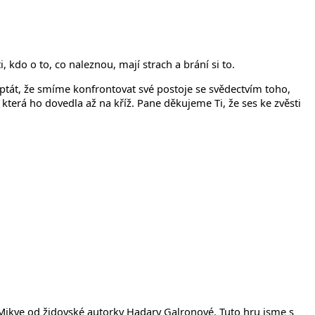
íčanech
, kdo o to, co naleznou, mají strach a brání si to.
 ptát, že smíme konfrontovat své postoje se svědectvím toho,
 která ho dovedla až na kříž. Pane děkujeme Ti, že ses ke zvěsti
 Mikve od židovské autorky Hadary Galronové. Tuto hru jsme s