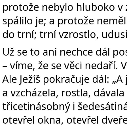
protože nebylo hluboko v z
spálilo je; a protože neměl
do trní; trní vzrostlo, udu
Už se to ani nechce dál p
– víme, že se věci nedaří. 
Ale Ježíš pokračuje dál: „
a vzcházela, rostla, dávala
třicetinásobný i šedesátin
otevřel okna, otevřel dveře