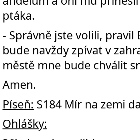
andělům a oni mu přinesli
ptáka.
- Správně jste volili, prav
bude navždy zpívat v zahr
městě mne bude chválit sr
Amen.
Píseň:
S184 Mír na zemi d
Ohlášky: