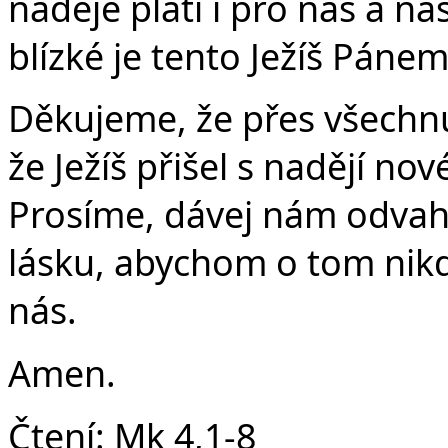
naděje platí i pro nás a na
blízké je tento Ježíš Pán
Děkujeme, že přes všechnu
že Ježíš přišel s nadějí nov
Prosíme, dávej nám odvahu
lásku, abychom o tom nikdy
nás.
Amen.
Čtení:
Mk 4,1-8