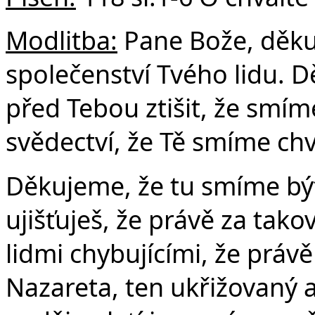
Modlitba:
Pane Bože, děku
Č
společenství Tvého lidu. 
před Tebou ztišit, že smí
svědectví, že Tě smíme chv
Děkujeme, že tu smíme být 
ujišťuješ, že právě za tako
lidmi chybujícími, že právě
Nazareta, ten ukřižovaný a