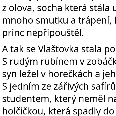
z olova, socha která stála 
mnoho smutku a trápení, k
princ nepřipouštěl.
A tak se Vlaštovka stala p
S rudým rubínem v zobáčku 
syn ležel v horečkách a je
S jedním ze zářivých safír
studentem, který neměl na 
holčičkou, která spadly do