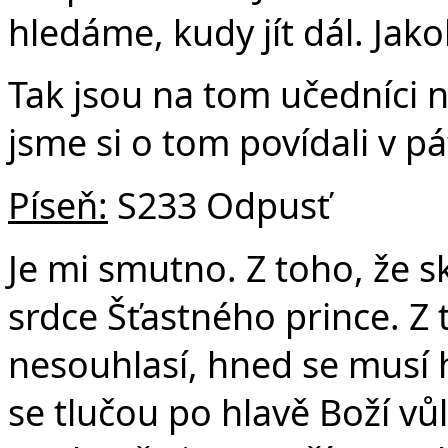
hledáme, kudy jít dál. Jak
Tak jsou na tom učedníci n
jsme si o tom povídali v pá
Píseň:
S233 Odpusť
Je mi smutno. Z toho, že sk
srdce Šťastného prince. Z 
nesouhlasí, hned se musí h
se tlučou po hlavě Boží vůlí