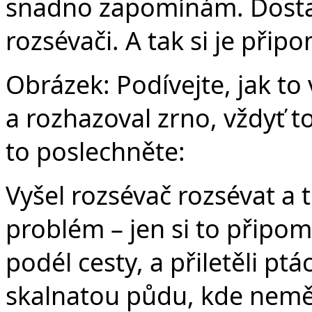
snadno zapomínám. Dostal
rozsévači. A tak si je při
Obrázek: Podívejte, jak to
a rozhazoval zrno, vždyť t
to poslechněte:
Vyšel rozsévač rozsévat a 
problém – jen si to připo
podél cesty, a přiletěli ptá
skalnatou půdu, kde neměl