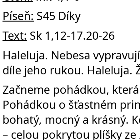
v
Píseň:
S45 Díky
Text:
Sk 1,12-17.20-26
Haleluja. Nebesa vypravují
díle jeho rukou. Haleluja. 
Začneme pohádkou, která 
Pohádkou o šťastném princi
bohatý, mocný a krásný. K
– celou pokrytou plíšky ze 