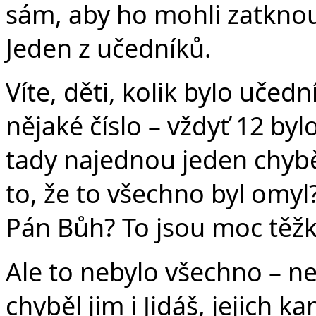
sám, aby ho mohli zatknout.
Jeden z učedníků.
Víte, děti, kolik bylo učedn
nějaké číslo – vždyť 12 byl
tady najednou jeden chyb
to, že to všechno byl omyl
Pán Bůh? To jsou moc těžk
Ale to nebylo všechno – ne
chyběl jim i Jidáš, jejich 