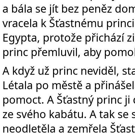
a bála se jít bez peněz do
vracela k Šťastnému princi 
Egypta, protože přichází z
princ přemluvil, aby pomoh
A když už princ neviděl, st
Létala po městě a přinášela
pomoct. A Šťastný princ ji 
ze svého kabátu. A tak se s
neodletěla a zemřela Šťas