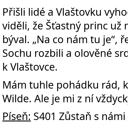
Přišli lidé a Vlaštovku vyhod
viděli, že Šťastný princ už
býval. „Na co nám tu je“, ře
Sochu rozbili a olověné sr
k Vlaštovce.
Mám tuhle pohádku rád, kr
Wilde. Ale je mi z ní vždy
Píseň:
S401 Zůstaň s námi