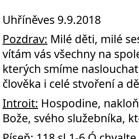
F
Uhříněves 9.9.2018
Pozdrav:
Milé děti, milé ses
vítám vás všechny na spol
kterých smíme naslouchat 
člověka i celé stvoření a d
Introit:
Hospodine, nakloň 
Bože, svého služebníka, kt
Píseň:
118 sl.1-6 Ó chvalt