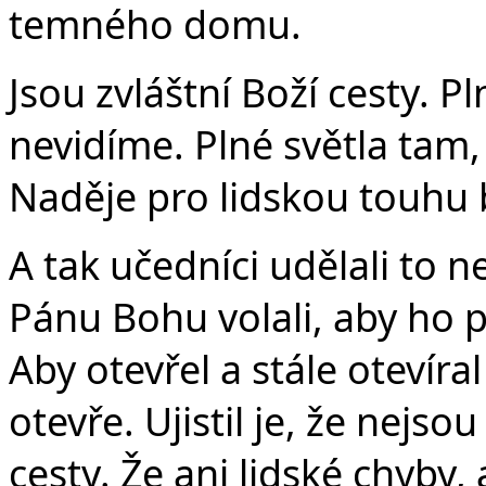
temného domu.
Jsou zvláštní Boží cesty. P
nevidíme. Plné světla tam
Naděje pro lidskou touhu
A tak učedníci udělali to ne
Pánu Bohu volali, aby ho pro
Aby otevřel a stále otevíra
otevře. Ujistil je, že nejso
cesty. Že ani lidské chyby,