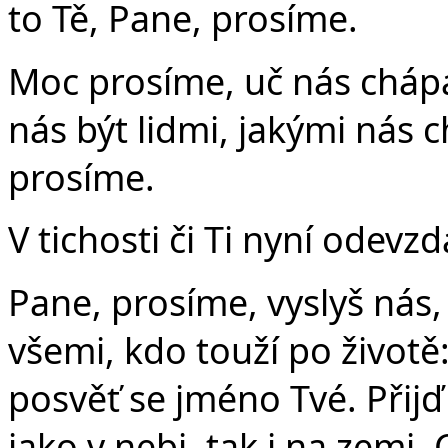
to Tě, Pane, prosíme.
Moc prosíme, uč nás chápat 
nás být lidmi, jakými nás c
prosíme.
V tichosti či Ti nyní odev
Pane, prosíme, vyslyš nás
všemi, kdo touží po životě:
posvěť se jméno Tvé. Přijď
jako v nebi, tak i na zemi.