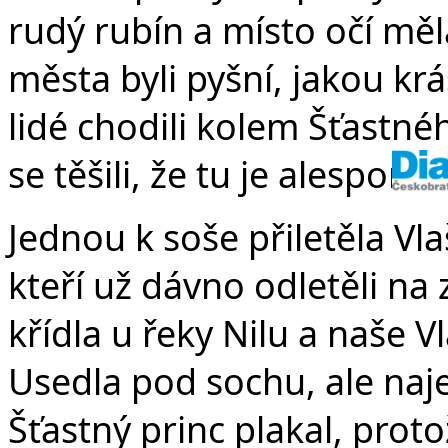
rudý rubín a místo očí měl
města byli pyšní, jakou k
lidé chodili kolem Šťastné
se těšili, že tu je alespoň 
Jednou k soše přiletěla Vla
kteří už dávno odletěli na 
křídla u řeky Nilu a naše V
Usedla pod sochu, ale naje
Šťastný princ plakal, prot