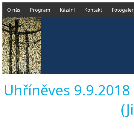
O nás
Program
Kázání
Kontakt
Fotogaler
Uhříněves 9.9.2018 
(J