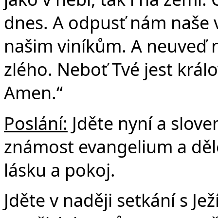
dnes. A odpusť nám naše v
našim viníkům. A neuveď n
zlého. Neboť Tvé jest králo
Amen.“
Poslání:
Jděte nyní a slove
známost evangelium a dělej
lásku a pokoj.
Jděte v naději setkání s J