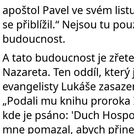
apoštol Pavel ve svém list
se přiblížil.“ Nejsou tu po
budoucnost.
A tato budoucnost je zřetel
Nazareta. Ten oddíl, který 
evangelisty Lukáše zasaze
„Podali mu knihu proroka Iz
kde je psáno: 'Duch Hosp
mne pomazal, abych přine