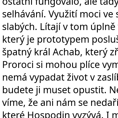
ostatní fungovalo, ale t
selhávání. Využití moci ve
slabých. Lítají v tom úplně
který je prototypem poslu
špatný král Achab, který zř
Proroci si mohou plíce vym
nemá vypadat život v zaslí
budete ji muset opustit. N
víme, že ani nám se nedaří
které Hospodin vyzývá. I 