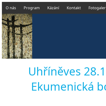
O nás
Program
Kázání
Kontakt
Fotogaler
Uhříněves 28.1
Ekumenická boh