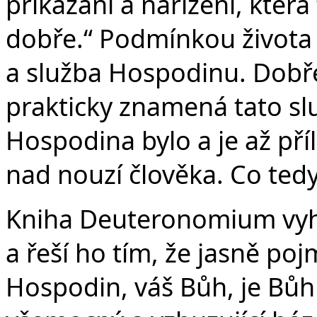
přikázání a nařízení, která
dobře.“ Podmínkou života 
a služba Hospodinu. Dobř
prakticky znamená tato sl
Hospodina bylo a je až př
nad nouzí člověka. Co te
Kniha Deuteronomium vyh
a řeší ho tím, že jasně po
Hospodin, váš Bůh, je Bůh