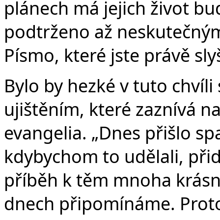
plánech má jejich život bud
podtrženo až neskutečnými
Písmo, které jste právě slyš
Bylo by hezké v tuto chvíli
ujištěním, které zaznívá 
evangelia. „Dnes přišlo s
kdybychom to udělali, při
příběh k těm mnoha krásný
dnech připomínáme. Proto