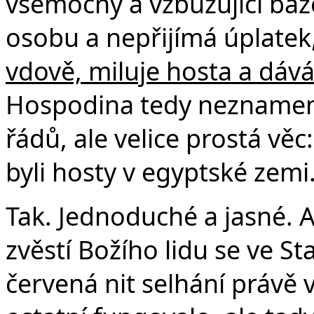
všemocný a vzbuzující báz
osobu a nepřijímá úplatek
vdově, miluje hosta a dává
Hospodina tedy neznamen
řádů, ale velice prostá věc
byli hosty v egyptské zemi.
Tak. Jednoduché a jasné. A
zvěstí Božího lidu se ve S
červená nit selhání právě