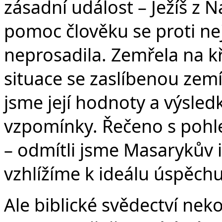
zásadní událost – Ježíš z 
pomoc člověku se proti n
neprosadila. Zemřela na kř
situace se zaslíbenou zemí.
jsme její hodnoty a výsle
vzpomínky. Řečeno s pohl
– odmítli jsme Masarykův 
vzhlížíme k ideálu úspěch
Ale biblické svědectví neko