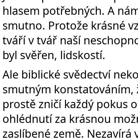
hlasem potřebných. A nám j
smutno. Protože krásné v
tváří v tvář naší neschopn
byl svěřen, lidskostí.
Ale biblické svědectví ne
smutným konstatováním, že
prostě zničí každý pokus 
ohlédnutí za krásnou možn
zaslíbené země. Nezavírá v