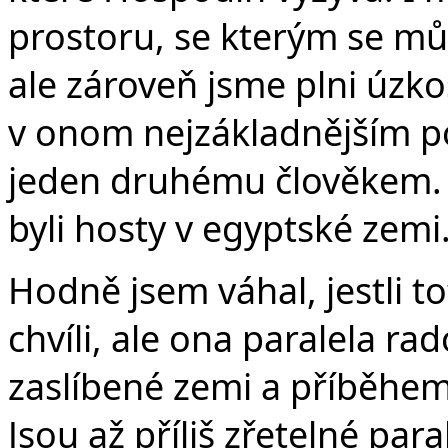
prostoru, se kterým se můž
ale zároveň jsme plni úzko
v onom nejzákladnějším pos
jeden druhému člověkem. „
byli hosty v egyptské zemi.
Hodně jsem váhal, jestli t
chvíli, ale ona paralela rad
zaslíbené zemi a příběhem B
Jsou až příliš zřetelné par