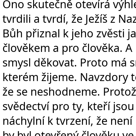
Ono skutečně otevírá výhl
tvrdili a tvrdí, že Ježíš z 
Bůh přiznal k jeho zvěsti 
člověkem a pro člověka. A 
smysl děkovat. Proto má sm
kterém žijeme. Navzdory 
že se neshodneme. Protož
svědectví pro ty, kteří jso
náchylní k tvrzení, že není
by byl otevřený člověku ve