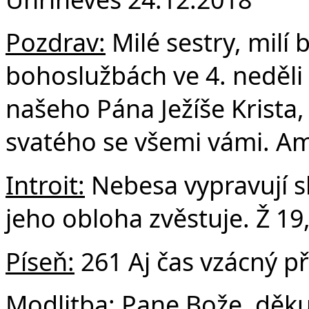
F
Pozdrav:
Milé sestry, milí b
bohoslužbách ve 4. neděli
našeho Pána Ježíše Krista
svatého se všemi vámi. A
Introit:
Nebesa vypravují s
jeho obloha zvěstuje. Ž 19
Píseň:
261 Aj čas vzácný př
Modlitba:
Pane Bože, děkuj