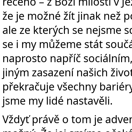
řečeno – z Boží milosti v Je
že je možné žít jinak než p
ale ze kterých se nejsme s
se i my můžeme stát součá
naprosto napříč sociálním
jiným zasazení našich živo
překračuje všechny bariéry
jsme my lidé nastavěli.
Vždyť právě o tom je adven