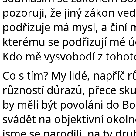
pozoruji, že jiný zákon ve
podřizuje má mysl, a činí
kterému se podřizují mé úd
Kdo mě vysvobodí z tohoto
Co s tím? My lidé, napříč rů
růzností důrazů, přece s
by měli být povoláni do B
svádět na objektivní okoln
jsme se narodili, na ty druh