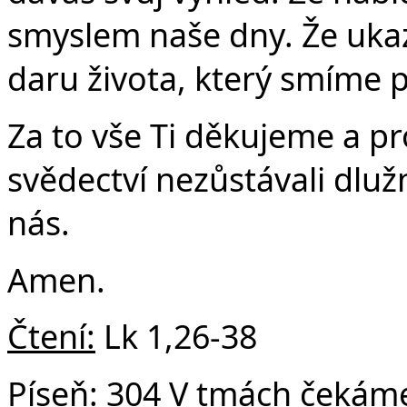
v
smyslem naše dny. Že ukaz
daru života, který smíme př
Za to vše Ti děkujeme a p
svědectví nezůstávali dluž
nás.
Amen.
Čtení:
Lk 1,26-38
Píseň:
304 V tmách čekáme T