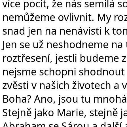
více pocit, že nás semílá s
nemůžeme ovlivnit. My roz
snad jen na nenávisti k t
Jen se už neshodneme na to
roztřesení, jestli budeme z
nejsme schopni shodnout 
zvěsti v našich životech a 
Boha? Ano, jsou tu mnohá 
Stejně jako Marie, stejně j
Abraham se Sárou a další a