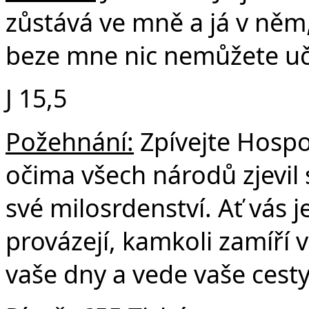
zůstává ve mně a já v ně
beze mne nic nemůžete uči
J 15,5
Požehnání:
Zpívejte Hospo
očima všech národů zjevil
své milosrdenství. Ať vás j
provázejí, kamkoli zamíří v
vaše dny a vede vaše cesty