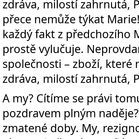
zdráva, milostí zahrnutá, 
přece nemůže týkat Marie!
každý fakt z předchozího 
prostě vylučuje. Neprovdan
společnosti – zboží, kter
zdráva, milostí zahrnutá, 
A my? Cítíme se právi tomu
pozdravem plným naděje? 
zmatené doby. My, rezignov