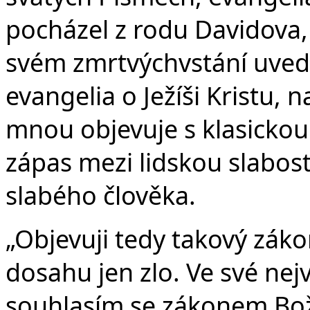
pocházel z rodu Davidova,
svém zmrtvýchvstání uved
evangelia o Ježíši Kristu,
mnou objevuje s klasicko
zápas mezi lidskou slabos
slabého člověka.
„Objevuji tedy takový záko
dosahu jen zlo. Ve své nejv
souhlasím se zákonem Bož