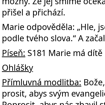
možný. Že jej smíme očekáv
přišel a přichází.
Marie odpověděla: „Hle, j
podle tvého slova.“ A začal
Píseň:
S181 Marie má dítě
Ohlášky
Přímluvná modlitba:
Bože,
prosit, abys svým evangel
Poprosit, abys nás zbavil 