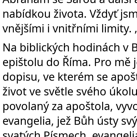
nabídkou života. Vždyť jsm
vnějšími i vnitřními limity.
Na biblických hodinách v
epištolu do Říma. Pro mě j
dopisu, ve kterém se apošt
život ve světle svého úkolu
povolaný za apoštola, vyv
evangelia, jež Bůh ústy sv
svatých Písmech, evangeli