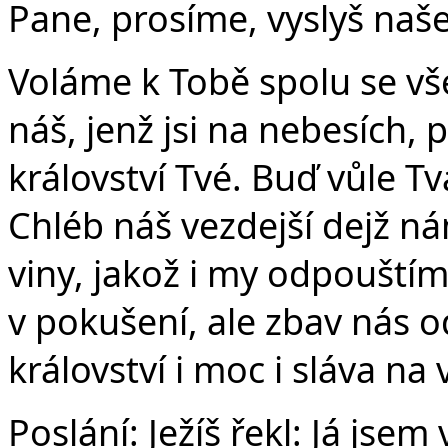
Pane, prosíme, vyslyš naše
Voláme k Tobě spolu se vše
náš, jenž jsi na nebesích, 
království Tvé. Buď vůle Tvá
Chléb náš vezdejší dejž n
viny, jakož i my odpouští
v pokušení, ale zbav nás o
království i moc i sláva na
Poslání:
Ježíš řekl: Já jsem