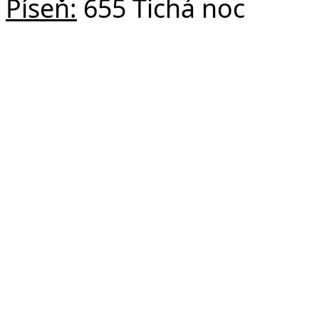
Píseň:
655 Tichá noc