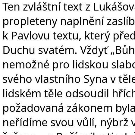
Ten zvláštní text z Lukášo
propleteny naplnění zaslíb
k Pavlovu textu, který pře
Duchu svatém. Vždyť „Bůh 
nemožné pro lidskou slabos
svého vlastního Syna v těl
lidském těle odsoudil hříc
požadovaná zákonem byla 
neřídíme svou vůlí, nýbrž