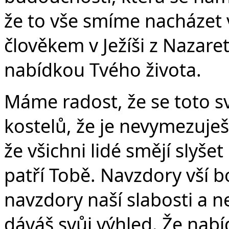
že to vše smíme nacházet v
člověkem v Ježíši z Nazaret
nabídkou Tvého života.
Máme radost, že se toto s
kostelů, že je nevymezuješ
že všichni lidé smějí slyšet 
patří Tobě. Navzdory vší 
navzdory naší slabosti a ne
dáváš svůj výhled. Že nabí