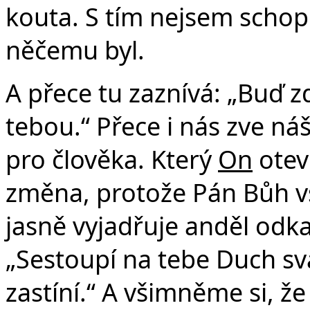
kouta. S tím nejsem schope
něčemu byl.
A přece tu zaznívá: „Buď z
tebou.“ Přece i nás zve náš
pro člověka. Který
On
otev
změna, protože Pán Bůh vs
jasně vyjadřuje anděl od
„Sestoupí na tebe Duch sv
zastíní.“ A všimněme si, že