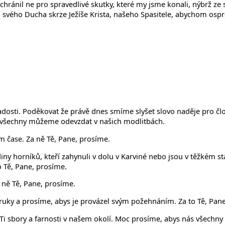
chránil ne pro spravedlivé skutky, které my jsme konali, nýbrž ze 
l svého Ducha skrze Ježíše Krista, našeho Spasitele, abychom osp
adosti. Poděkovat že právě dnes smíme slyšet slovo naděje pro člo
 je všechny můžeme odevzdat v našich modlitbách.
ím čase. Za ně Tě, Pane, prosíme.
ny horníků, kteří zahynuli v dolu v Karviné nebo jsou v těžkém s
 to Tě, Pane, prosíme.
 ně Tě, Pane, prosíme.
ruky a prosíme, abys je provázel svým požehnáním. Za to Tě, Pan
sbory a farnosti v našem okolí. Moc prosíme, abys nás všechny učil