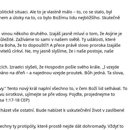
cké situaci. Ale to je vlastně málo – to, co se stalo, byl
em a útoky na to, co bylo Božímu lidu nejbližšího. Skutečně
ni vinou někoho druhého. Izajáš jasně mluví o tom, že Asýrie je
ležité. Zažíváme to sami v našem světě. Ty události, které
a Boha, že to dopouští?! A přece právě slovo proroka Izajáše
telů církví. Ne, my jasně slyšíme, že i naše postoje, naše
h. Izraelci slyšeli, že Hospodin pošle svého krále. „I vzejde
ováno na dřeň – a najednou vzejde proutek. Bůh jedná. Ta slova,
 Tento nový král naplní všechno to, v čem Boží lid selhával. To
vu sirotkovi, ujímejte se pře vdovy. Pojďte, projednejme to
Isa 1:17-18 CEP)
zet vše ostatní. Bude nabízet k uskutečnění život v zaslíbené
šechny ty protipóly, které prostě nejde dát dohromady. Vždyť to