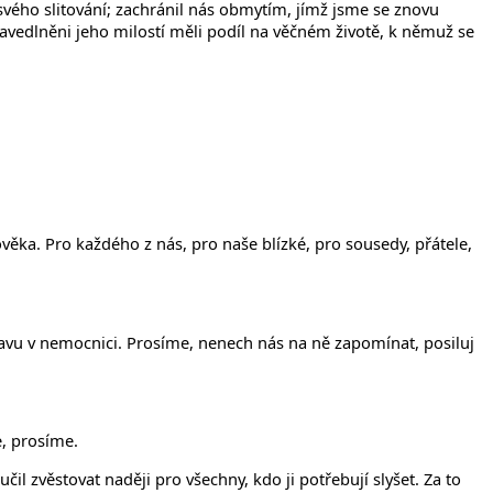
svého slitování; zachránil nás obmytím, jímž jsme se znovu
ravedlněni jeho milostí měli podíl na věčném životě, k němuž se
věka. Pro každého z nás, pro naše blízké, pro sousedy, přátele,
tavu v nemocnici. Prosíme, nenech nás na ně zapomínat, posiluj
e, prosíme.
 zvěstovat naději pro všechny, kdo ji potřebují slyšet. Za to