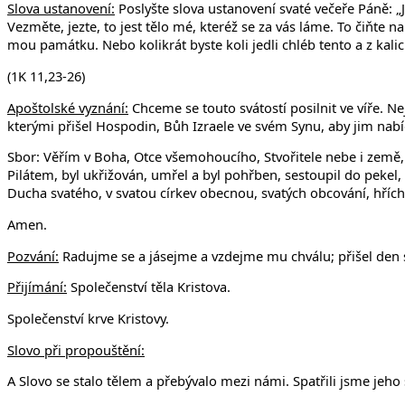
Slova ustanovení:
Poslyšte slova ustanovení svaté večeře Páně: „Já 
Vezměte, jezte, to jest tělo mé, kteréž se za vás láme. To čiňte n
mou památku. Nebo kolikrát byste koli jedli chléb tento a z kalic
(1K 11,23-26)
Apoštolské vyznání:
Chceme se touto svátostí posilnit ve víře. Ne
kterými přišel Hospodin, Bůh Izraele ve svém Synu, aby jim nabídl
Sbor: Věřím v Boha, Otce všemohoucího, Stvořitele nebe i země, 
Pilátem, byl ukřižován, umřel a byl pohřben, sestoupil do pekel,
Ducha svatého, v svatou církev obecnou, svatých obcování, hříchů
Amen.
Pozvání:
Radujme se a jásejme a vzdejme mu chválu; přišel den sva
Přijímání:
Společenství těla Kristova.
Společenství krve Kristovy.
Slovo při propouštění:
A Slovo se stalo tělem a přebývalo mezi námi. Spatřili jsme jeho 