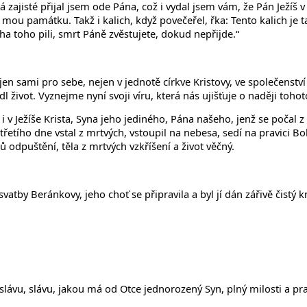
zajisté přijal jsem ode Pána, což i vydal jsem vám, že Pán Ježíš v t
a mou památku. Takž i kalich, když povečeřel, řka: Tento kalich je t
ha toho pili, smrt Páně zvěstujete, dokud nepřijde.“
jen sami pro sebe, nejen v jednotě církve Kristovy, ve společenství
 život. Vyznejme nyní svoji víru, která nás ujišťuje o naději tohot
i v Ježíše Krista, Syna jeho jediného, Pána našeho, jenž se počal 
 třetího dne vstal z mrtvých, vstoupil na nebesa, sedí na pravici 
 odpuštění, těla z mrtvých vzkříšení a život věčný.
tby Beránkovy, jeho choť se připravila a byl jí dán zářivě čistý k
slávu, slávu, jakou má od Otce jednorozený Syn, plný milosti a pra