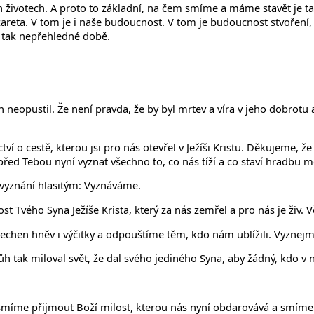
 životech. A proto to základní, na čem smíme a máme stavět je ta
zareta. V tom je i naše budoucnost. V tom je budoucnost stvoření,
ší tak nepřehledné době.
h neopustil. Že není pravda, že by byl mrtev a víra v jeho dobrotu
ví o cestě, kterou jsi pro nás otevřel v Ježíši Kristu. Děkujeme, ž
řed Tebou nyní vyznat všechno to, co nás tíží a co staví hradbu m
 vyznání hlasitým: Vyznáváme.
 Tvého Syna Ježíše Krista, který za nás zemřel a pro nás je živ. 
echen hněv i výčitky a odpouštíme těm, kdo nám ublížili. Vyznejm
 tak miloval svět, že dal svého jediného Syna, aby žádný, kdo v n
že smíme přijmout Boží milost, kterou nás nyní obdarovává a smím