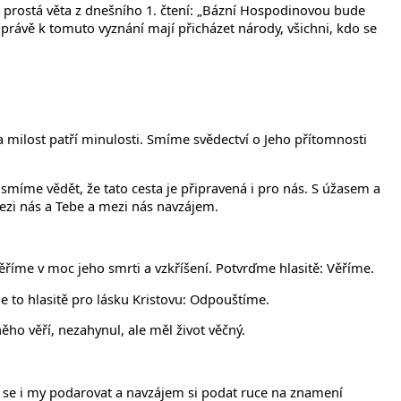
 prostá věta z dnešního 1. čtení: „Bázní Hospodinovou bude
 právě k tomuto vyznání mají přicházet národy, všichni, kdo se
 a milost patří minulosti. Smíme svědectví o Jeho přítomnosti
e smíme vědět, že tato cesta je připravená i pro nás. S úžasem a
ezi nás a Tebe a mezi nás navzájem.
Věříme v moc jeho smrti a vzkříšení. Potvrďme hlasitě: Věříme.
e to hlasitě pro lásku Kristovu: Odpouštíme.
ěho věří, nezahynul, ale měl život věčný.
e se i my podarovat a navzájem si podat ruce na znamení