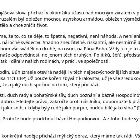
jášova slova přichází v okamžiku úžasu nad mocným zvratem v politi
 Jeruzalém byl obležen mocnou asyrskou armádou, obležen výsměch
ělo a chce zničit život.
me, že to, co se děje, to špatné, negativní, není náhoda. A není a
 náročné svědectví. Snadno zneužitelné, riskantní, ale nesmírně dů
om vše sváděli na druhé, na osud, na Pána Boha. Vždyť co je to z
naše odpovědnost, ne jenom těch druhých. Politiků, šéfů, představi
k i dění v našich rodinách, v práci, ve společnosti.
, Bůh Izraele otevírá naději i v těch nejbezvýchodnějších situacíc
Isa 11:1 CEP) Už pouze kořen zbývá z království, už je vše zreduk
 že a jaký duch spočine na tom, který přichází.
duch rady a bohatýrské síly, duch poznání a bázně Hospodinovy.“
t dobro. Hledejte právo, zakročte proti násilníku, dopomozte k prá
í jako sníh, i kdyby byly rudé jako purpur, budou bílé jako vlna.” (
 Protože bude prodchnut bázní Hospodinovou. A z toho bude vychá
h konkrétní naděje přichází mýtický obraz, který máme tak rádi. V