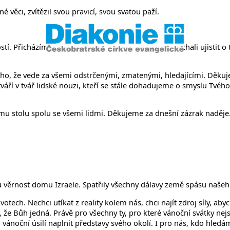
věci, zvítězil svou pravicí, svou svatou paží.
í. Přicházíme, abychom se v důvěře v Tvé Slovo nechali ujistit o t
o, že vede za všemi odstrčenými, zmatenými, hledajícími. Děkujeme
váří v tvář lidské nouzi, kteří se stále dohadujeme o smyslu Tvého
ému stolu spolu se všemi lidmi. Děkujeme za dnešní zázrak naděj
 věrnost domu Izraele. Spatřily všechny dálavy země spásu našeho
ech. Nechci utíkat z reality kolem nás, chci najít zdroj síly, abyc
že Bůh jedná. Právě pro všechny ty, pro které vánoční svátky nejso
la vánoční úsilí naplnit představy svého okolí. I pro nás, kdo hle