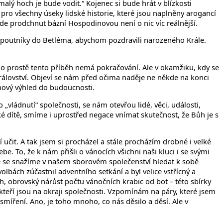
alý hoch je bude vodit.“ Kojenec si bude hrát v blízkosti
 pro všechny úseky lidské historie, které jsou naplněny arogancí
bude prodchnut bázní Hospodinovou není o nic víc reálnější.
i poutníky do Betléma, abychom pozdravili narozeného Krále.
oho prostě tento příběh nemá pokračování. Ale v okamžiku, kdy se
rálovství. Objeví se nám před očima naděje ne někde na konci
 nový výhled do budoucnosti.
„vládnutí“ společnosti, se nám otevřou lidé, věci, události,
ké dítě, smíme i uprostřed negace vnímat skutečnost, že Bůh je s
í učit. A tak jsem si procházel a stále procházím drobné i velké
e. To, že k nám přišli o vánocích všichni naši kluci i se svými
Že se snažíme v našem sborovém společenství hledat k sobě
lbách zúčastnil adventního setkání a byl velice vstřícný a
h, obrovský nárůst počtu vánočních krabic od bot – této sbírky
kteří jsou na okraji společnosti. Vzpomínám na páry, které jsem
míření. Ano, je toho mnoho, co nás děsilo a děsí. Ale v