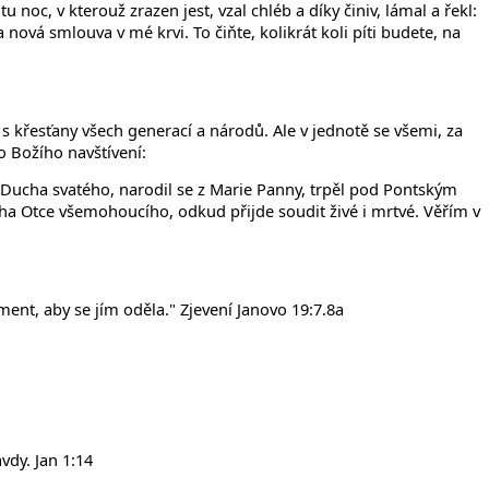
u noc, v kterouž zrazen jest, vzal chléb a díky činiv, lámal a řekl:
a nová smlouva v mé krvi. To čiňte, kolikrát koli píti budete, na
 s křesťany všech generací a národů. Ale v jednotě se všemi, za
o Božího navštívení:
z Ducha svatého, narodil se z Marie Panny, trpěl pod Pontským
Boha Otce všemohoucího, odkud přijde soudit živé i mrtvé. Věřím v
ment, aby se jím oděla." Zjevení Janovo 19:7.8a
vdy. Jan 1:14