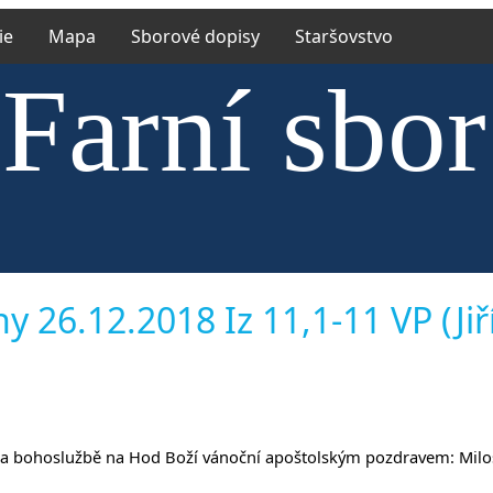
ie
Mapa
Sborové dopisy
Staršovstvo
Farní sbor
rské církv
y 26.12.2018 Iz 11,1-11 VP (Jiř
něvsi a Ř
hny na bohoslužbě na Hod Boží vánoční apoštolským pozdravem: Milo