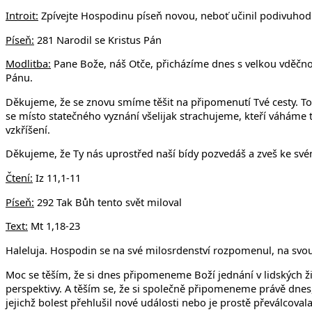
Introit:
Zpívejte Hospodinu píseň novou, neboť učinil podivuhodné 
Píseň:
281 Narodil se Kristus Pán
Modlitba:
Pane Bože, náš Otče, přicházíme dnes s velkou vděčnost
Pánu.
Děkujeme, že se znovu smíme těšit na připomenutí Tvé cesty. Toh
se místo statečného vyznání všelijak strachujeme, kteří váháme t
vzkříšení.
Děkujeme, že Ty nás uprostřed naší bídy pozvedáš a zveš ke sv
Čtení:
Iz 11,1-11
Píseň:
292 Tak Bůh tento svět miloval
Text:
Mt 1,18-23
Haleluja. Hospodin se na své milosrdenství rozpomenul, na svou
Moc se těším, že si dnes připomeneme Boží jednání v lidských život
perspektivy. A těším se, že si společně připomeneme právě dnes, 
jejichž bolest přehlušil nové události nebo je prostě převálcova