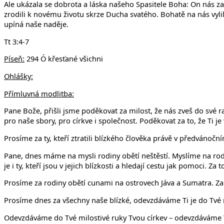
Ale ukázala se dobrota a láska našeho Spasitele Boha: On nás za
zrodili k novému životu skrze Ducha svatého. Bohatě na nás vyli
upíná naše naděje.
Tt 3:4-7
Píseň:
294 Ó křesťané všichni
Ohlášky:
Přímluvná modlitba:
Pane Bože, přišli jsme poděkovat za milost, že nás zveš do své r
pro naše sbory, pro církve i společnost. Poděkovat za to, že Ti
Prosíme za ty, kteří ztratili blízkého člověka právě v předvánočn
Pane, dnes máme na mysli rodiny obětí neštěstí. Myslíme na rodi
je i ty, kteří jsou v jejich blízkosti a hledají cestu jak pomoci. Za
Prosíme za rodiny obětí cunami na ostrovech Jáva a Sumatra. Za
Prosíme dnes za všechny naše blízké, odevzdáváme Ti je do Tvé 
Odevzdáváme do Tvé milostivé ruky Tvou církev – odevzdáváme Ti 