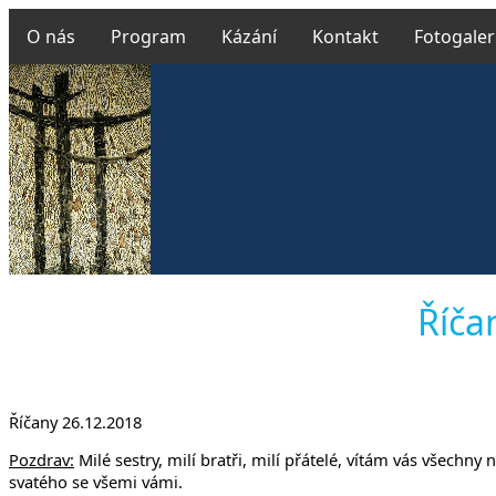
O nás
Program
Kázání
Kontakt
Fotogaler
Českobrat
Říčan
Říčany 26.12.2018
v Uhří
Pozdrav:
Milé sestry, milí bratři, milí přátelé, vítám vás všec
svatého se všemi vámi.