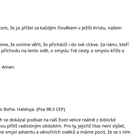
om, že jsi přišel za každým člověkem v Ježíši Kristu, našem
, že smíme věřit, že přicházíš i do své církve. Za námi, kteří
 příchodu na tento svět, o smyslu Tvé cesty, o smyslu kříže a
e. Amen.
 Boha. Haleluja. (Psa 98:3 CEP)
h se dokázal podívat na náš život velice reálně z biblické
u příliš radostným obdobím. Pro ty, jejichž hlas není slyšet,
dáme smysl adventu a vánočních svátků a máme pocit, že se s ním