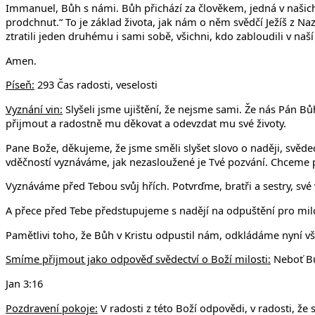
Immanuel, Bůh s námi. Bůh přichází za člověkem, jedná v našich
prodchnut.“ To je základ života, jak nám o něm svědčí Ježíš z Na
ztratili jeden druhému i sami sobě, všichni, kdo zabloudili v na
Amen.
Píseň:
293 Čas radosti, veselosti
Vyznání vin:
Slyšeli jsme ujištění, že nejsme sami. Že nás Pán Bů
přijmout a radostně mu děkovat a odevzdat mu své životy.
Pane Bože, děkujeme, že jsme směli slyšet slovo o naději, svědect
vděčností vyznáváme, jak nezasloužené je Tvé pozvání. Chceme p
Vyznáváme před Tebou svůj hřích. Potvrďme, bratři a sestry, své
A přece před Tebe předstupujeme s nadějí na odpuštění pro milost
Pamětlivi toho, že Bůh v Kristu odpustil nám, odkládáme nyní vš
Smíme přijmout jako odpověď svědectví o Boží milosti:
Neboť Bůh
Jan 3:16
Pozdravení pokoje:
V radosti z této Boží odpovědi, v radosti, 