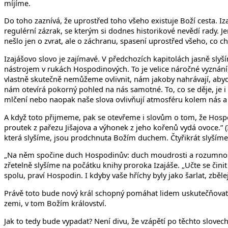
míjíme.
Do toho zaznívá, že uprostřed toho všeho existuje Boží cesta. Iza
regulérní zázrak, se kterým si dodnes historikové nevědí rady.
nešlo jen o zvrat, ale o záchranu, spasení uprostřed všeho, co cht
Izajášovo slovo je zajímavé. V předchozích kapitolách jasně slyší
nástrojem v rukách Hospodinových. To je velice náročné vyznání,
vlastně skutečně nemůžeme ovlivnit, nám jakoby nahrávají, abych
nám otevírá pokorný pohled na nás samotné. To, co se děje, je i 
mlčení nebo naopak naše slova ovlivňují atmosféru kolem nás a ta
A když toto přijmeme, pak se otevřeme i slovům o tom, že Hospodin
proutek z pařezu Jišajova a výhonek z jeho kořenů vydá ovoce.” (
která slyšíme, jsou prodchnuta Božím duchem. Čtyřikrát slyšíme,
„Na něm spočine duch Hospodinův: duch moudrosti a rozumnosti, 
zřetelně slyšíme na počátku knihy proroka Izajáše. „Učte se čini
spolu, praví Hospodin. I kdyby vaše hříchy byly jako šarlat, zbělej
Právě toto bude nový král schopný pomáhat lidem uskutečňovat.
zemi, v tom Božím království.
Jak to tedy bude vypadat? Není divu, že vzápětí po těchto slovec