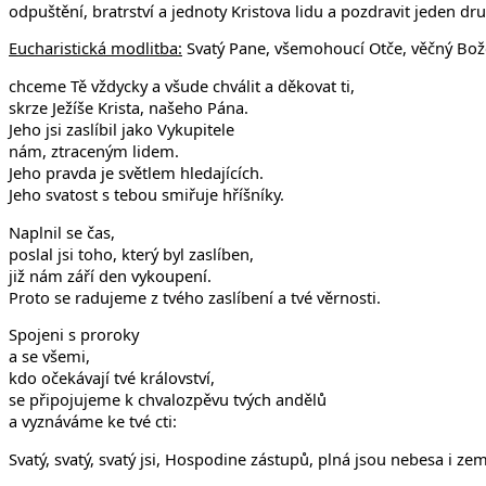
odpuštění, bratrství a jednoty Kristova lidu a pozdravit jeden dr
Eucharistická modlitba:
Svatý Pane, všemohoucí Otče, věčný Bož
chceme Tě vždycky a všude chválit a děkovat ti,
skrze Ježíše Krista, našeho Pána.
Jeho jsi zaslíbil jako Vykupitele
nám, ztraceným lidem.
Jeho pravda je světlem hledajících.
Jeho svatost s tebou smiřuje hříšníky.
Naplnil se čas,
poslal jsi toho, který byl zaslíben,
již nám září den vykoupení.
Proto se radujeme z tvého zaslíbení a tvé věrnosti.
Spojeni s proroky
a se všemi,
kdo očekávají tvé království,
se připojujeme k chvalozpěvu tvých andělů
a vyznáváme ke tvé cti:
Svatý, svatý, svatý jsi, Hospodine zástupů, plná jsou nebesa i z