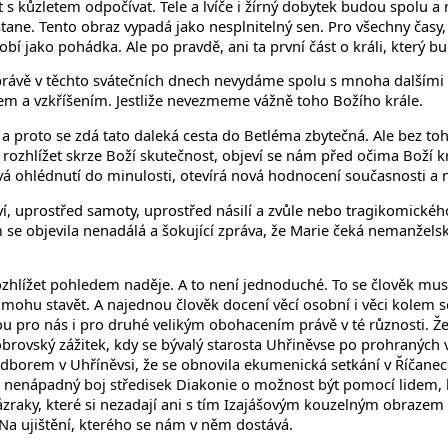
s kůzletem odpočívat. Tele a lvíče i žírný dobytek budou spolu a m
stane. Tento obraz vypadá jako nesplnitelný sen. Pro všechny časy,
obí jako pohádka. Ale po pravdě, ani ta první část o králi, který 
se právě v těchto svátečních dnech nevydáme spolu s mnoha dalším
žem a vzkříšením. Jestliže nevezmeme vážně toho Božího krále.
 a proto se zdá tato daleká cesta do Betléma zbytečná. Ale bez t
ozhlížet skrze Boží skutečnost, objeví se nám před očima Boží k
nová ohlédnutí do minulosti, otevírá nová hodnocení současnosti a
í, uprostřed samoty, uprostřed násilí a zvůle nebo tragikomického 
m se objevila nenadálá a šokující zpráva, že Marie čeká nemanžels
 rozhlížet pohledem naděje. A to není jednoduché. To se člověk mus
 mohu stavět. A najednou člověk docení věcí osobní i věci kolem seb
sou pro nás i pro druhé velikým obohacením právě v té různosti. 
brovský zážitek, kdy se bývalý starosta Uhřiněvse po prohraných vo
 odborem v Uhříněvsi, že se obnovila ekumenická setkání v Říčanec
lý a nenápadný boj středisek Diakonie o možnost být pomocí lidem, 
ázraky, které si nezadají ani s tím Izajášovým kouzelným obrazem s
 Na ujištění, kterého se nám v něm dostává.