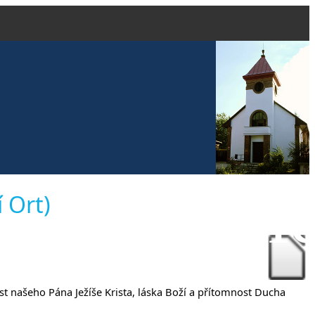
e evangeli
í Ort)
íčanech
st našeho Pána Ježíše Krista, láska Boží a přítomnost Ducha