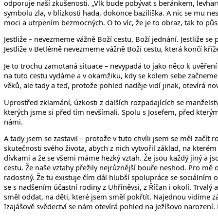
odporuje naší zkušenosti. „Vlk bude pobývat s beránkem, levhart 
symbolu zla, v blízkosti hada, dokonce baziliška. A nic se mu ne
moci a utrpením bezmocných. O to víc, že je to obraz, tak to půs
Jestliže – nevezmeme vážně Boží cestu, Boží jednání. Jestliže 
Jestliže v Betlémě nevezmeme vážně Boží cestu, která končí kří
Je to trochu zamotaná situace – nevypadá to jako něco k uvěření
na tuto cestu vydáme a v okamžiku, kdy se kolem sebe začneme r
věků, ale tady a teď, protože pohled naděje vidí jinak, otevírá 
Uprostřed zklamání, úzkosti z dalších rozpadajících se manželstv
kterých jsme si před tím nevšímali. Spolu s Josefem, před který
námi.
A tady jsem se zastavil – protože v tuto chvíli jsem se měl začít
skutečnosti svého života, abych z nich vytvořil základ, na kterém
dívkami a že se všemi máme hezký vztah. Že jsou každý jiný a j
cestu. Že naše vztahy přežily nejrůznější bouře neshod. Pro mě o
radostný. Že tu existuje čím dál hlubší spolupráce se sociálním
se s nadšením účastní rodiny z Uhříněvsi, z Říčan i okolí. Trva
směl oddat, na děti, které jsem směl pokřtít. Najednou vidíme z
Izajášově svědectví se nám otevírá pohled na Ježíšovo narození.