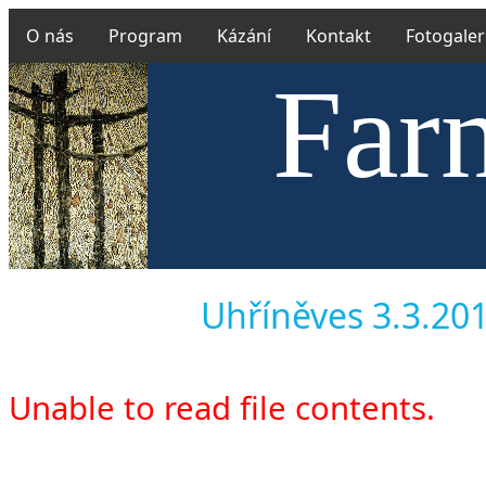
O nás
Program
Kázání
Kontakt
Fotogaler
Farn
Českobrat
Uhříněves 3.3.2019
Unable to read file contents.
v Uhříně