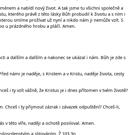
ménem a nabídl nový život. A tak jsme tu všichni společně a
u, kterého právě z této lásky Bůh probudil k životu a s ním i
 kterou smíme prožívat už nyní a nikdo nám ji nemůže vzít. S
ebo u prázdného hrobu a pláčí. Amen.
ácti a dalším a dalším a nakonec se ukázal i nám. Bůh je zde s
ed námi je naděje, s Kristem a v Kristu, naděje života, cesty
eš i ty vzít vážně, že Kristus je i dnes přítomen v tvém životě?
Chceš i ty přijmout zázrak i závazek odpuštění? Chceš-li,
s v této víře, naději a ochotě posiloval. Amen.
milosrdenstvím a slitováním. Ž 103,3n