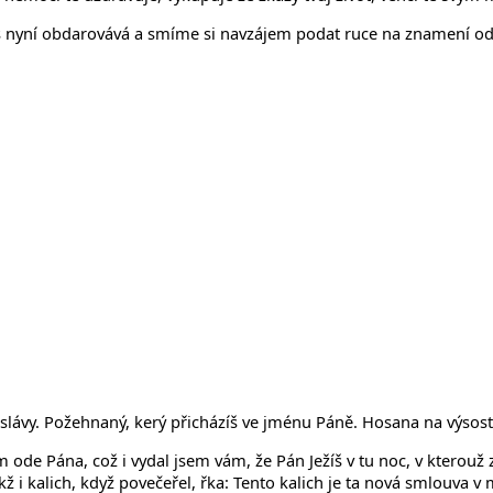
 nyní obdarovává a smíme si navzájem podat ruce na znamení odpuš
é slávy. Požehnaný, kerý přicházíš ve jménu Páně. Hosana na výsos
m ode Pána, což i vydal jsem vám, že Pán Ježíš v tu noc, v kterouž zr
ž i kalich, když povečeřel, řka: Tento kalich je ta nová smlouva v 