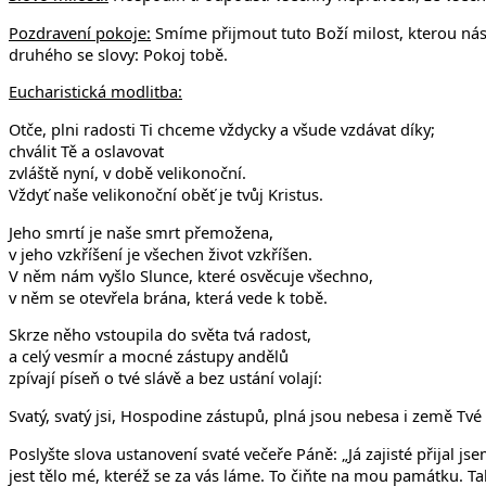
Pozdravení pokoje:
Smíme přijmout tuto Boží milost, kterou nás
druhého se slovy: Pokoj tobě.
Eucharistická modlitba:
Otče, plni radosti Ti chceme vždycky a všude vzdávat díky;
chválit Tě a oslavovat
zvláště nyní, v době velikonoční.
Vždyť naše velikonoční oběť je tvůj Kristus.
Jeho smrtí je naše smrt přemožena,
v jeho vzkříšení je všechen život vzkříšen.
V něm nám vyšlo Slunce, které osvěcuje všechno,
v něm se otevřela brána, která vede k tobě.
Skrze něho vstoupila do světa tvá radost,
a celý vesmír a mocné zástupy andělů
zpívají píseň o tvé slávě a bez ustání volají:
Svatý, svatý jsi, Hospodine zástupů, plná jsou nebesa i země Tv
Poslyšte slova ustanovení svaté večeře Páně: „Já zajisté přijal jse
jest tělo mé, kteréž se za vás láme. To čiňte na mou památku. Tak