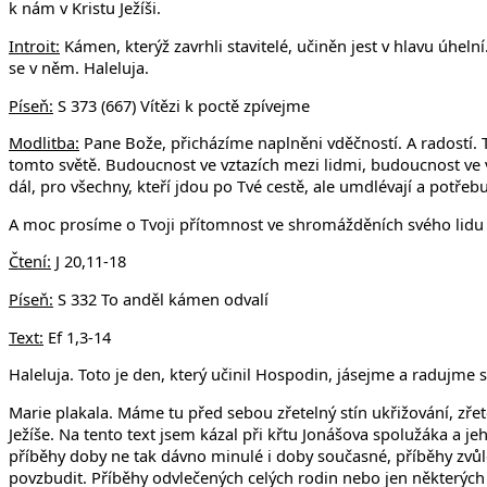
k nám v Kristu Ježíši.
Introit:
Kámen, kterýž zavrhli stavitelé, učiněn jest v hlavu úhel
se v něm. Haleluja.
Píseň:
S 373 (667) Vítězi k poctě zpívejme
Modlitba:
Pane Bože, přicházíme naplněni vděčností. A radostí. Tě
tomto světě. Budoucnost ve vztazích mezi lidmi, budoucnost ve vz
dál, pro všechny, kteří jdou po Tvé cestě, ale umdlévají a potřebují
A moc prosíme o Tvoji přítomnost ve shromážděních svého lidu po 
Čtení:
J 20,11-18
Píseň:
S 332 To anděl kámen odvalí
Text:
Ef 1,3-14
Haleluja. Toto je den, který učinil Hospodin, jásejme a radujme s
Marie plakala. Máme tu před sebou zřetelný stín ukřižování, zřet
Ježíše. Na tento text jsem kázal při křtu Jonášova spolužáka a 
příběhy doby ne tak dávno minulé i doby současné, příběhy zvůle 
povzbudit. Příběhy odvlečených celých rodin nebo jen některých j