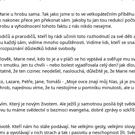
Marie u hrobu sama. Tak jako jsme si to ve velkopátečním příběhu 
ěk nakonec přece jen překonat sám. Jakoby tu Jan tou redukcí počtu 
hrobu a vyhodnocení tohoto faktu z nás nikdo nesejme.
ů a prarodičů, kteří by rádi učinili toto rozhodnutí za své děti a
ou každý sám, vidíme mnoho opuštěnosti. Vidíme lidi, kteří se snaž
 rozpoznání důsledků lidské svobody.
věk, Marie neví, kdo to je a v pláči se ho vyptává a svěřuje mu sv
 smutku. Jen tu chvíli – nebo bolest vyjadřovala celý den? Jak dlo
tatné, že ten cizinec neodešel, naslouchá, důležité je, že Marie n
to, Lazare, Petře, Jane, Tomáši - „Moje ovce znají můj hlas, já je 
rob, najednou víme, že tu nestojíme u pomníku minulosti, ale u 
tvím. Který je novým životem. Ale Ježíš ji samotnou posílá být svě
 Znovu tu máme svědectví o bezmoci evangelia, dobré zprávy o vzkř
ivotě. Kteří nám ho stále podávají. Ne velkými gesty, velkými slov
vyvolávají v nich strach a tak i pasivitu a neschopnost žít. Svěde