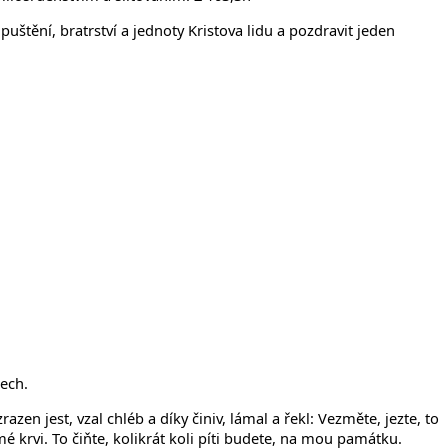
tění, bratrství a jednoty Kristova lidu a pozdravit jeden
tech.
azen jest, vzal chléb a díky činiv, lámal a řekl: Vezměte, jezte, to
mé krvi. To čiňte, kolikrát koli píti budete, na mou památku.