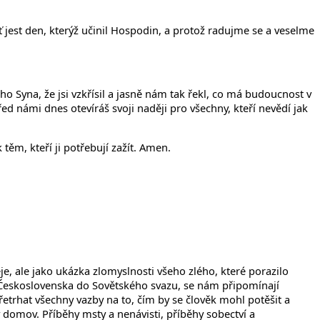
ť jest den, kterýž učinil Hospodin, a protož radujme se a veselme
ho Syna, že jsi vzkřísil a jasně nám tak řekl, co má budoucnost v
d námi dnes otevíráš svoji naději pro všechny, kteří nevědí jak
ěm, kteří ji potřebují zažít. Amen.
je, ale jako ukázka zlomyslnosti všeho zlého, které porazilo
 z Československa do Sovětského svazu, se nám připomínají
řetrhat všechny vazby na to, čím by se člověk mohl potěšit a
ý domov. Příběhy msty a nenávisti, příběhy sobectví a