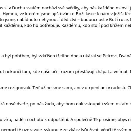
s si v Duchu svatém nachází své svědky, aby nás každého oslovil j
ymnu, ve kterém jsme ujišťováni o Boží lásce k nám v Ježíši Krist
k tu jsme, nabídnuto nehynoucí dědictví – budoucnost v Boží ruce,
out každému, kdo ho potřebuje. Každému, kdo stojí pod křížem n
m a byl pohřben, byl vzkříšen třetího dne a ukázal se Petrovi, Dvan
 nekončí tam, kde naše oči i rozum přestávají chápat a vnímat. Př
 rezignovali. Teď už nejsme sami, ani v utrpení ani v radosti. Chc
nové dveře, po nás žádá, abychom dali vstoupit i všem ostatním. 
víru, naději i ochotu k odpuštění. A společně Tě prosíme, abys ná
nemocí tě uzdravuje, vykupuje ze zkázy tvůj život, věnčí tě svým 