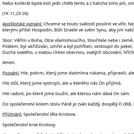
Nebo kolikrát byste koli jedli chléb tento a z kalicha toho pili, 
(1K 11,23-26)
Apoštolské vyznání:
Chceme se touto svátostí posilnit ve víře. Ne
kterými přišel Hospodin, Bůh Izraele ve svém Synu, aby jim nabídl
Sbor: Věřím v Boha, Otce všemohoucího, Stvořitele nebe i země, 
Pilátem, byl ukřižován, umřel a byl pohřben, sestoupil do pekel,
Ducha svatého, v svatou církev obecnou, svatých obcování, hříchů
Amen.
Pozvání:
Hle, pokrm, který jsme vlastníma rukama, připravili, al
Hle stůl, který jsme vystrojili, ale u kterého nás On přijímá.
Hle radost, po které jsme toužili, ale kterou nám dává On sám.
Do společenství kolem stolu Páně je zván každý, dospělý či dít
Přijímání:
Společenství těla Kristova.
Společenství krve Kristovy.