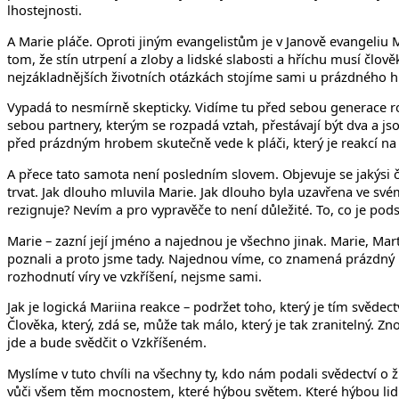
lhostejnosti.
A Marie pláče. Oproti jiným evangelistům je v Janově evangeliu 
tom, že stín utrpení a zloby a lidské slabosti a hříchu musí člov
nejzákladnějších životních otázkách stojíme sami u prázdného 
Vypadá to nesmírně skepticky. Vidíme tu před sebou generace rodič
sebou partnery, kterým se rozpadá vztah, přestávají být dva a js
před prázdným hrobem skutečně vede k pláči, který je reakcí na
A přece tato samota není posledním slovem. Objevuje se jakýsi člo
trvat. Jak dlouho mluvila Marie. Jak dlouho byla uzavřena ve svém
rezignuje? Nevím a pro vypravěče to není důležité. To, co je pods
Marie – zazní její jméno a najednou je všechno jinak. Marie, Mar
poznali a proto jsme tady. Najednou víme, co znamená prázdný h
rozhodnutí víry ve vzkříšení, nejsme sami.
Jak je logická Mariina reakce – podržet toho, který je tím svědec
Člověka, který, zdá se, může tak málo, který je tak zranitelný.
jde a bude svědčit o Vzkříšeném.
Myslíme v tuto chvíli na všechny ty, kdo nám podali svědectví o ž
vůči všem těm mocnostem, které hýbou světem. Které hýbou lidmi a 