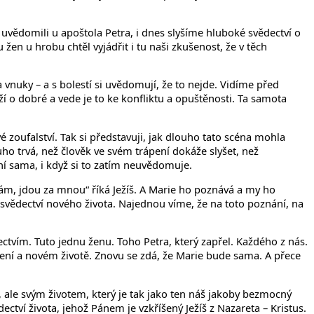
uvědomili u apoštola Petra, i dnes slyšíme hluboké svědectví o
žen u hrobu chtěl vyjádřit i tu naši zkušenost, že v těch
 vnuky – a s bolestí si uvědomují, že to nejde. Vidíme před
í o dobré a vede je to ke konfliktu a opuštěnosti. Ta samota
é zoufalství. Tak si představuji, jak dlouho tato scéna mohla
uho trvá, než člověk ve svém trápení dokáže slyšet, než
ení sama, i když si to zatím neuvědomuje.
znám, jdou za mnou“ říká Ježíš. A Marie ho poznává a my ho
svědectví nového života. Najednou víme, že na toto poznání, na
dectvím. Tuto jednu ženu. Toho Petra, který zapřel. Každého z nás.
íšení a novém životě. Znovu se zdá, že Marie bude sama. A přece
y, ale svým životem, který je tak jako ten náš jakoby bezmocný
ctví života, jehož Pánem je vzkříšený Ježíš z Nazareta – Kristus.