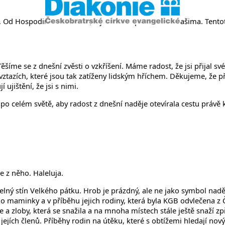
ní. Od Hospodina stalo se to, a jest divné před očima našima. Tento
šíme se z dnešní zvěsti o vzkříšení. Máme radost, že jsi přijal své
tazích, které jsou tak zatíženy lidským hříchem. Děkujeme, že pře
 ujištění, že jsi s nimi.
celém světě, aby radost z dnešní naděje otevírala cestu právě k t
e z něho. Haleluja.
elný stín Velkého pátku. Hrob je prázdný, ale ne jako symbol nadě
jeho maminky a v příběhu jejich rodiny, která byla KGB odvlečena
a zloby, která se snažila a na mnoha místech stále ještě snaží zp
ejích členů. Příběhy rodin na útěku, které s obtížemi hledají nov