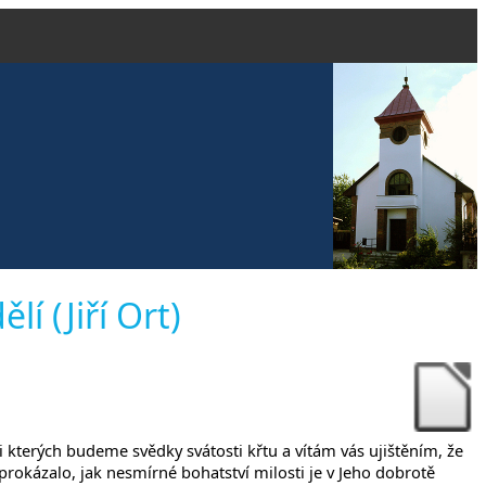
vangelické
í (Jiří Ort)
anech
ři kterých budeme svědky svátosti křtu a vítám vás ujištěním, že
 prokázalo, jak nesmírné bohatství milosti je v Jeho dobrotě