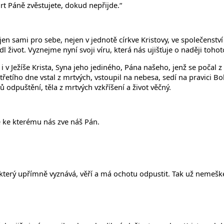
smrt Páně zvěstujete, dokud nepřijde.“
jen sami pro sebe, nejen v jednotě církve Kristovy, ve společenství
 život. Vyznejme nyní svoji víru, která nás ujišťuje o naději tohot
i v Ježíše Krista, Syna jeho jediného, Pána našeho, jenž se počal 
 třetího dne vstal z mrtvých, vstoupil na nebesa, sedí na pravici 
 odpuštění, těla z mrtvých vzkříšení a život věčný.
e ke kterému nás zve náš Pán.
ě, který upřímně vyznává, věří a má ochotu odpustit. Tak už neme