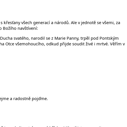
 s křesťany všech generací a národů. Ale v jednotě se všemi, za
o Božího navštívení:
z Ducha svatého, narodil se z Marie Panny, trpěl pod Pontským
Boha Otce všemohoucího, odkud přijde soudit živé i mrtvé. Věřím v
škejme a radostně pojďme.