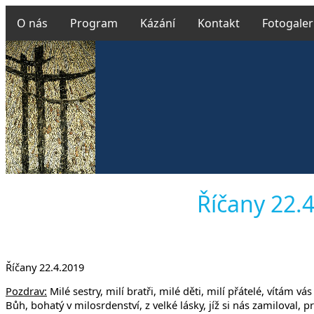
O nás
Program
Kázání
Kontakt
Fotogaler
Českobrat
Říčany 22.4
v Uh
Říčany 22.4.2019
Pozdrav:
Milé sestry, milí bratři, milé děti, milí přátelé, vítám
Bůh, bohatý v milosrdenství, z velké lásky, jíž si nás zamiloval,