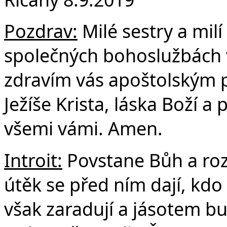
F
Pozdrav:
Milé sestry a milí
společných bohoslužbách v
zdravím vás apoštolským 
Ježíše Krista, láska Boží 
všemi vámi. Amen.
Introit:
Povstane Bůh a roz
útěk se před ním dají, kdo
však zaradují a jásotem b