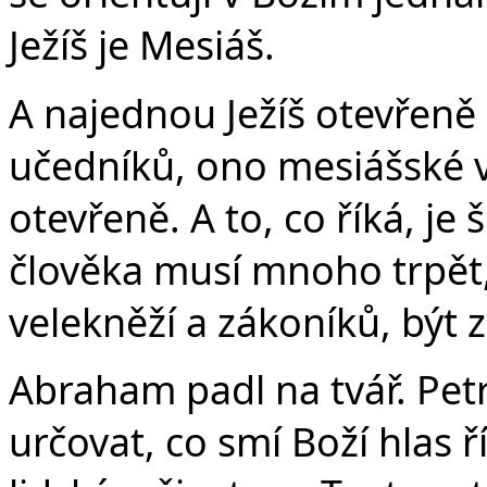
Ježíš je Mesiáš.
A najednou Ježíš otevřeně 
učedníků, ono mesiášské v
otevřeně. A to, co říká, je š
člověka musí mnoho trpět,
velekněží a zákoníků, být z
Abraham padl na tvář. Petr
určovat, co smí Boží hlas 