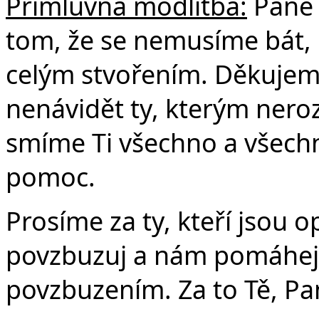
Přímluvná modlitba:
Pane 
tom, že se nemusíme bát, 
celým stvořením. Děkujem
nenávidět ty, kterým nerozu
smíme Ti všechno a všech
pomoc.
Prosíme za ty, kteří jsou o
povzbuzuj a nám pomáhej
povzbuzením. Za to Tě, Pa