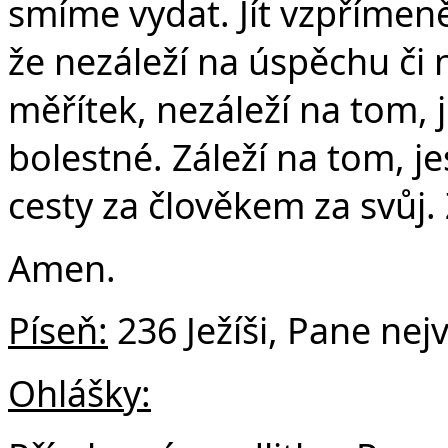
smíme vydat. Jít vzpřímeně 
že nezáleží na úspěchu či
měřítek, nezáleží na tom, j
bolestné. Záleží na tom, jes
cesty za člověkem za svůj. Ž
Amen.
Píseň:
236 Ježíši, Pane nejv
Ohlášky: