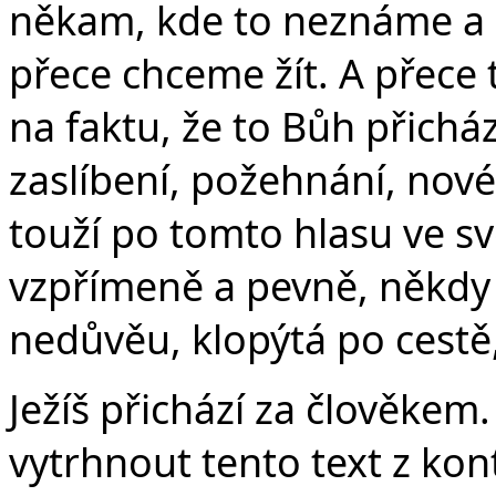
někam, kde to neznáme a 
přece chceme žít. A přece
na faktu, že to Bůh přichá
zaslíbení, požehnání, no
touží po tomto hlasu ve sv
vzpřímeně a pevně, někdy 
nedůvěu, klopýtá po cestě,
Ježíš přichází za člověk
vytrhnout tento text z kon