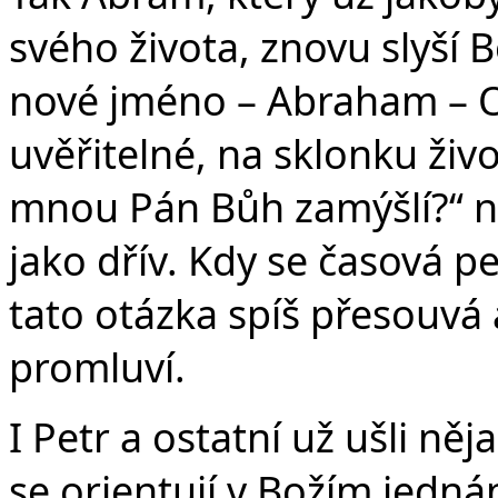
svého života, znovu slyší 
nové jméno – Abraham – Ot
uvěřitelné, na sklonku živo
mnou Pán Bůh zamýšlí?“ n
jako dřív. Kdy se časová p
tato otázka spíš přesouvá
promluví.
I Petr a ostatní už ušli něj
se orientují v Božím jednán