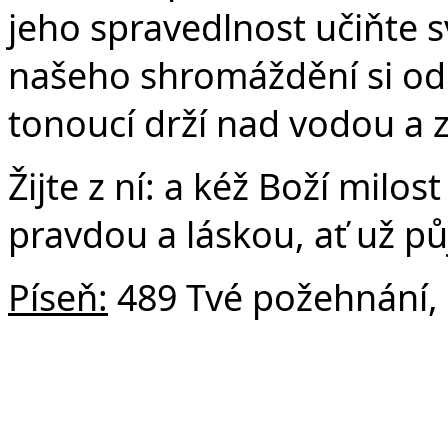
jeho spravedlnost učiňte s
našeho shromáždění si odne
tonoucí drží nad vodou a z
Žijte z ní: a kéž Boží milo
pravdou a láskou, ať už p
Píseň:
489 Tvé požehnání,