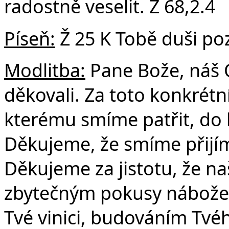
radostně veselit. Ž 68,2.4
Píseň:
Ž 25 K Tobě duši poz
Č
Modlitba:
Pane Bože, náš 
děkovali. Za toto konkrétn
kterému smíme patřit, do k
Děkujeme, že smíme přijím
Děkujeme za jistotu, že na
zbytečným pokusy nábožens
Tvé vinici, budováním Tvéh