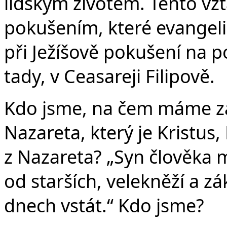
lidským životem. Tento vz
pokušením, které evangeli
při Ježíšově pokušení na p
tady, v Ceasareji Filipově.
Kdo jsme, na čem máme zal
Nazareta, který je Kristus
z Nazareta? „Syn člověka 
od starších, velekněží a zá
dnech vstát.“ Kdo jsme?