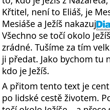
Křtitel, není to Eliáš, je M
Mesiáše a Ježíš nakazuje, a
Všechno se točí okolo Ježíš
zrádné. Tušíme za tím vel
ji předat. Jako bychom tu n
kdo je Ježíš.
A přitom tento text je cen
po lidské cestě životem. P
točí okolo Ježíše – a přec