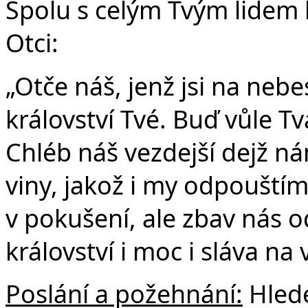
Spolu s celým Tvým lidem
Otci:
„Otče náš, jenž jsi na nebe
království Tvé. Buď vůle Tvá
Chléb náš vezdejší dejž n
viny, jakož i my odpouští
v pokušení, ale zbav nás o
království i moc i sláva na
Poslání a požehnání:
Hlede