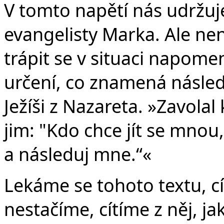
V tomto napětí nás udržuje
evangelisty Marka. Ale ne
trápit se v situaci napomenu
určení, co znamená následo
Ježíši z Nazareta. »Zavolal
jim: "Kdo chce jít se mnou,
a následuj mne.“«
Lekáme se tohoto textu, cí
nestačíme, cítíme z něj, j