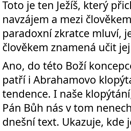
Toto je ten Ježíš, který př
navzájem a mezi člověkem 
paradoxní zkratce mluví, j
člověkem znamená učit jej 
Ano, do této Boží koncepc
patří i Abrahamovo klopýtá
tendence. I naše klopýtání
Pán Bůh nás v tom nenech
dnešní text. Ukazuje, kde j