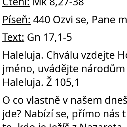
v
Čtení:
Mk 8,27-38
Píseň:
440 Ozvi se, Pane m
Text:
Gn 17,1-5
Haleluja. Chválu vzdejte H
jméno, uvádějte národům 
Haleluja. Ž 105,1
O co vlastně v našem dneš
jde? Nabízí se, přímo nás 
to, kdo je Ježíš z Nazareta,