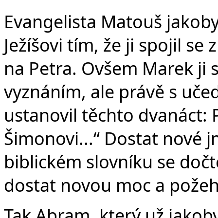
Evangelista Matouš jakoby 
Ježíšovi tím, že ji spojil
na Petra. Ovšem Marek ji 
vyznáním, ale právě s učed
ustanovil těchto dvanáct: 
Šimonovi...“ Dostat nové j
biblickém slovníku se do
dostat novou moc a požeh
Tak Abram, který už jakob