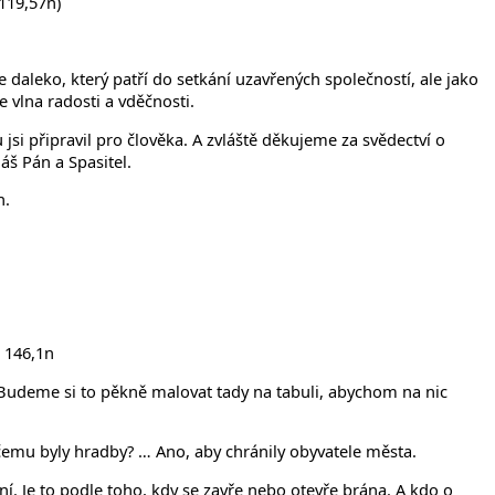
119,57n)
 daleko, který patří do setkání uzavřených společností, ale jako
 vlna radosti a vděčnosti.
jsi připravil pro člověka. A zvláště děkujeme za svědectví o
náš Pán a Spasitel.
n.
Ž 146,1n
? Budeme si to pěkně malovat tady na tabuli, abychom na nic
 čemu byly hradby? … Ano, aby chránily obyvatele města.
í. Je to podle toho, kdy se zavře nebo otevře brána. A kdo o