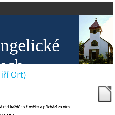
angelické
nech
ří Ort)
má rád každého člověka a přichází za ním.