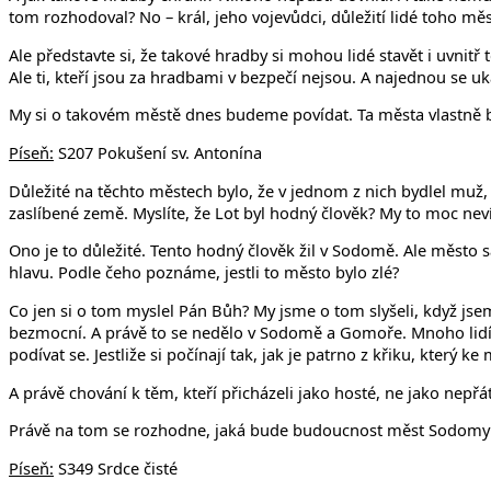
tom rozhodoval? No – král, jeho vojevůdci, důležití lidé toho mě
Ale představte si, že takové hradby si mohou lidé stavět i uvnitř
Ale ti, kteří jsou za hradbami v bezpečí nejsou. A najednou se uk
My si o takovém městě dnes budeme povídat. Ta města vlastně
Píseň:
S207 Pokušení sv. Antonína
Důležité na těchto městech bylo, že v jednom z nich bydlel muž,
zaslíbené země. Myslíte, že Lot byl hodný člověk? My to moc nev
Ono je to důležité. Tento hodný člověk žil v Sodomě. Ale město
hlavu. Podle čeho poznáme, jestli to město bylo zlé?
Co jen si o tom myslel Pán Bůh? My jsme o tom slyšeli, když js
bezmocní. A právě to se nedělo v Sodomě a Gomoře. Mnoho lidí pl
podívat se. Jestliže si počínají tak, jak je patrno z křiku, který ke 
A právě chování k těm, kteří přicházeli jako hosté, ne jako nepřá
Právě na tom se rozhodne, jaká bude budoucnost měst Sodomy a
Píseň:
S349 Srdce čisté