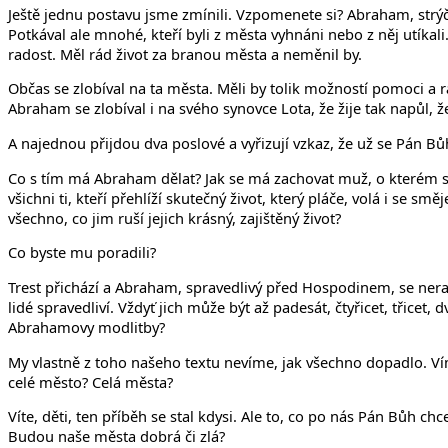
Ještě jednu postavu jsme zmínili. Vzpomenete si? Abraham, strý
Potkával ale mnohé, kteří byli z města vyhnáni nebo z něj utíkali. S
radost. Měl rád život za branou města a neměnil by.
Občas se zlobíval na ta města. Měli by tolik možností pomoci a ra
Abraham se zlobíval i na svého synovce Lota, že žije tak napůl, že ž
A najednou přijdou dva poslové a vyřizují vzkaz, že už se Pán Bůh
Co s tím má Abraham dělat? Jak se má zachovat muž, o kterém se 
všichni ti, kteří přehlíží skutečný život, který pláče, volá i se s
všechno, co jim ruší jejich krásný, zajištěný život?
Co byste mu poradili?
Trest přichází a Abraham, spravedlivý před Hospodinem, se nerad
lidé spravedliví. Vždyť jich může být až padesát, čtyřicet, třice
Abrahamovy modlitby?
My vlastně z toho našeho textu nevíme, jak všechno dopadlo. Víme
celé město? Celá města?
Víte, děti, ten příběh se stal kdysi. Ale to, co po nás Pán Bůh ch
Budou naše města dobrá či zlá?