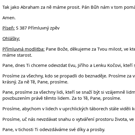
Tak jako Abraham za ně máme prosit. Pán Bůh nám v tom pomá
Amen.
Píseň:
S 387 Přímluvný zpěv
Ohlášky:
Přímluvná modlitba:
Pane Bože, děkujeme za Tvou milost, ve kter
máme starost.
Pane, dnes Ti chceme odevzdat Evu, Jiřího a Lenku Kočovi, kteří s
Prosíme za všechny, kdo se propadli do beznaděje. Prosíme za vše
krásný. Za ně Tě, Pane, prosíme.
Pane, prosíme za všechny lidi, kteří se snaží být si vzájemně 
povzbuzením právě těmto lidem. Za to Tě, Pane, prosíme.
Prosíme, abychom v lidech v uprchlických táborech stále viděli k
Prosíme, uč nás nevzdávat snahu o vytváření prostoru života, ve 
Pane, v tichosti Ti odevzdáváme své díky a prosby.