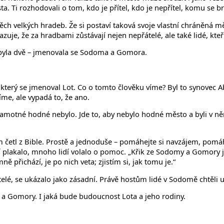
sta. Ti rozhodovali o tom, kdo je přítel, kdo je nepřítel, komu se
 těch velkých hradeb. Že si postaví taková svoje vlastní chráněná 
azuje, že za hradbami zůstávají nejen nepřátelé, ale také lidé, kte
 byla dvě – jmenovala se Sodoma a Gomora.
 který se jmenoval Lot. Co o tomto člověku víme? Byl to synovec 
íme, ale vypadá to, že ano.
 samotné hodné nebylo. Jde to, aby nebylo hodné město a byli v n
em četl z Bible. Prostě a jednoduše – pomáhejte si navzájem, pom
akalo, mnoho lidí volalo o pomoc. „Křik ze Sodomy a Gomory je ta
mně přichází, je po nich veta; zjistím si, jak tomu je.“
telé, se ukázalo jako zásadní. Právě hostům lidé v Sodomě chtěli u
 Gomory. I jaká bude budoucnost Lota a jeho rodiny.