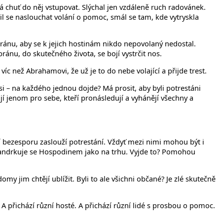
 chuť do něj vstupovat. Slýchal jen vzdáleně ruch radovánek.
, učil se naslouchat volání o pomoc, smál se tam, kde vytryskla
i bránu, aby se k jejich hostinám nikdo nepovolaný nedostal.
a bránu, do skutečného života, se bojí vystrčit nos.
íc než Abrahamovi, že už je to do nebe volající a přijde trest.
i – na každého jednou dojde? Má prosit, aby byli potrestáni
žijí jenom pro sebe, kteří pronásledují a vyhánějí všechny a
í bezesporu zaslouží potrestání. Vždyť mezi nimi mohou být i
ít. Handrkuje se Hospodinem jako na trhu. Vyjde to? Pomohou
 jim chtějí ublížit. Byli to ale všichni občané? Je zlé skutečně
. A přichází různí hosté. A přichází různí lidé s prosbou o pomoc.