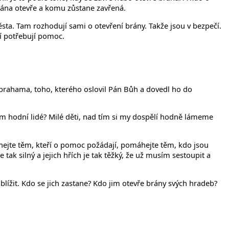
 brána otevře a komu zůstane zavřená.
města. Tam rozhodují sami o otevření brány. Takže jsou v bezpečí.
ří potřebují pomoc.
Abrahama, toho, kterého oslovil Pán Bůh a dovedl ho do
ěm hodní lidé? Milé děti, nad tím si my dospělí hodně lámeme
áhejte těm, kteří o pomoc požádají, pomáhejte těm, kdo jsou
k silný a jejich hřích je tak těžký, že už musím sestoupit a
blížit. Kdo se jich zastane? Kdo jim otevře brány svých hradeb?