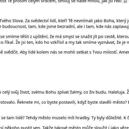
st Tě prosím celým srdcem, smiluj se nade mnou, jak jsi řekl. (Ž 
o Slova. Za svědectví lidí, kteří Tě nevnímali jako Boha, který je
 budoucnost, tam, kde jsme bezradní, ale i tam, kde nás zaplavuje
smíme těšit z ujištění, že má smysl se snažit jít po cestě, kterou 
 co říkal. Že jsi ten, kdo ho vzkřísil a my tak smíme vyznávat, že je 
 svědčit. Aby lidé kolem nás se mohli setkat s Tvou milostí. Ame
celý svůj život, svému Bohu zpívat žalmy, co živ budu. Haleluja. 
istovalo. Řeknete mi, co byste postavili, když byste stavěli město
i se tam lidé? Tehdy město muselo mít hradby. Ty byly důležité. K
í někoho pustit ven. Takže takové město může sloužit i jako vězen