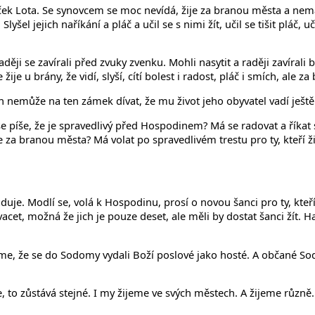
ček Lota. Se synovcem se moc nevídá, žije za branou města a nemá
lyšel jejich naříkání a pláč a učil se s nimi žít, učil se tišit pláč
ději se zavírali před zvuky zvenku. Mohli nasytit a raději zavíral
ije u brány, že vidí, slyší, cítí bolest i radost, pláč i smích, ale z
 nemůže na ten zámek dívat, že mu život jeho obyvatel vadí ještě v
píše, že je spravedlivý před Hospodinem? Má se radovat a říkat s
měje za branou města? Má volat po spravedlivém trestu pro ty, kteří 
uje. Modlí se, volá k Hospodinu, prosí o novou šanci pro ty, kteř
t, dvacet, možná že jich je pouze deset, ale měli by dostat šanci ž
, že se do Sodomy vydali Boží poslové jako hosté. A občané Sodomy
ce, to zůstává stejné. I my žijeme ve svých městech. A žijeme různě