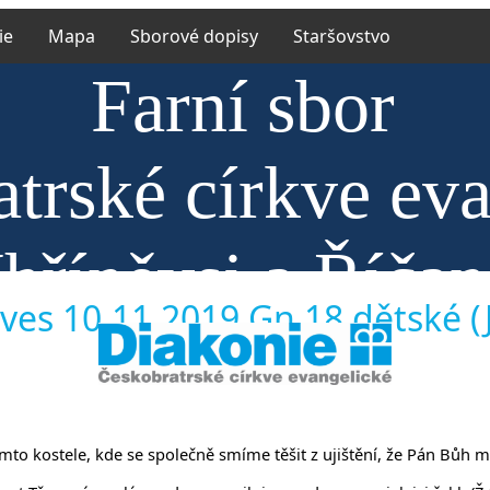
ie
Mapa
Sborové dopisy
Staršovstvo
Farní sbor
trské církve ev
hříněvsi a Říča
ves 10.11.2019 Gn 18 dětské (Ji
 tomto kostele, kde se společně smíme těšit z ujištění, že Pán Bůh 