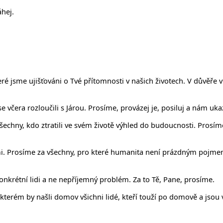
hej.
é jsme ujišťováni o Tvé přítomnosti v našich životech. V důvěře 
e včera rozloučili s Járou. Prosíme, provázej je, posiluj a nám uka
chny, kdo ztratili ve svém životě výhled do budoucnosti. Prosíme 
lidmi. Prosíme za všechny, pro které humanita není prázdným pojm
onkrétní lidi a ne nepříjemný problém. Za to Tě, Pane, prosíme.
kterém by našli domov všichni lidé, kteří touží po domově a jsou 