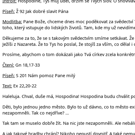
Introit:
Hospodine, Tys můj úděl, držím se Tvých slov. O shovívavo
Píseň:
Ž 92 Jak dobré slavit Pána
Modlitba:
Pane Bože, chceme dnes moc poděkovat za svědectví Tvéh
toho, který vstupuje do lidských životů. Tam, kde my už nevidíme
Děkujeme za to, že se s takovým svědectvím smíme setkávat. Že se 
Ježíši z Nazareta. Že to Tys ho poslal, že stojíš za vším, co dělal i
Prosíme, abychom o tom dokázali jako Tvá církev zcela konkrétně
Čtení:
Gn 18,17-33
Píseň:
S 201 Nám pomoz Pane milý
Text:
Ex 22,20-22
Haleluja. Chval, duše má, Hospodina! Hospodina budu chválit po 
Děti, bylo jednou jedno město. Bylo to už dávno, co to město ex
nezapomněli. Tak co nejdříve? …
Tak tam se muselo dobře žít. Na nic jste nezapomněli. Ale nebál
A jak takové hradby chrání? Nikoho nepustí dovnitř. A také nemus