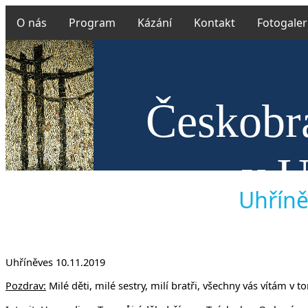
O nás
Program
Kázání
Kontakt
Fotogaler
Českobra
v U
Uhříně
Uhříněves 10.11.2019
Pozdrav:
Milé děti, milé sestry, milí bratři, všechny vás vítám v