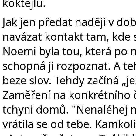
koktejlu.
Jak jen předat naději v do
navázat kontakt tam, kde 
Noemi byla tou, která po n
schopná ji rozpoznat. A te
beze slov. Tehdy začíná „je
Zaměření na konkrétního č
tchyni domů. "Nenaléhej n
vrátila se od tebe. Kamkol