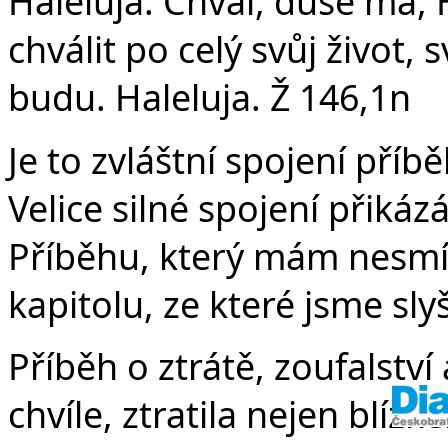
v
Haleluja. Chval, duše má
chválit po celý svůj život,
budu. Haleluja. Ž 146,1n
Je to zvláštní spojení příbě
Velice silné spojení přiká
Příběhu, který mám nesmír
kapitolu, ze které jsme slyš
Příběh o ztrátě, zoufalství
chvíle, ztratila nejen blízk