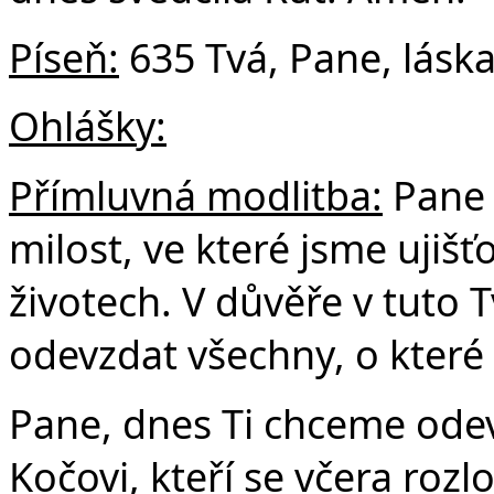
Píseň:
635 Tvá, Pane, lásk
Ohlášky:
Přímluvná modlitba:
Pane 
milost, ve které jsme ujišť
životech. V důvěře v tuto
odevzdat všechny, o které
Pane, dnes Ti chceme odev
Kočovi, kteří se včera rozl