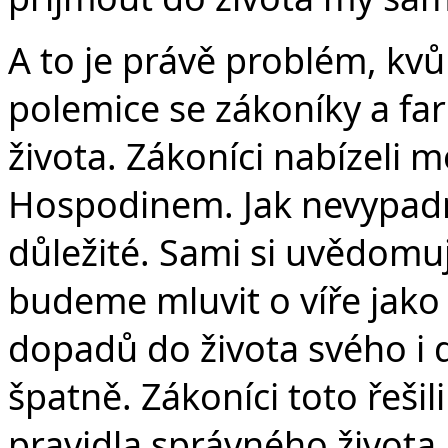
A to je právě problém, kvůl
polemice se zákoníky a fa
života. Zákoníci nabízeli m
Hospodinem. Jak nevypadno
důležité. Sami si uvědomu
budeme mluvit o víře jako
dopadů do života svého i d
špatně. Zákoníci toto řeši
pravidla správného života,