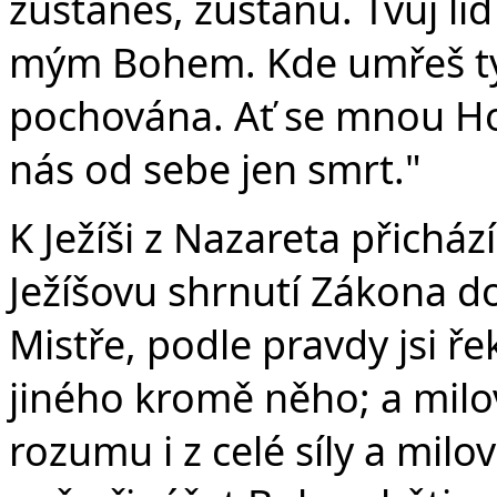
zůstaneš, zůstanu. Tvůj l
mým Bohem. Kde umřeš ty,
pochována. Ať se mnou Hos
nás od sebe jen smrt."
K Ježíši z Nazareta přicház
Ježíšovu shrnutí Zákona do
Mistře, podle pravdy jsi řek
jiného kromě něho; a milova
rozumu i z celé síly a milo