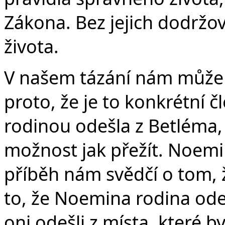
Zákona. Bez jejich dodržová
života.
V našem tázání nám může 
proto, že je to konkrétní č
rodinou odešla z Betléma,
možnost jak přežít. Noem
příběh nám svědčí o tom, 
to, že Noemina rodina ode
oni odešli z místa, které b