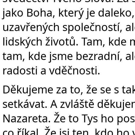
Č
jako Boha, který je daleko,
uzavřených společností, al
lidských životů. Tam, kde
tam, kde jsme bezradní, al
radosti a vděčnosti.
Děkujeme za to, že se s 
setkávat. A zvláště děkujem
Nazareta. Že to Tys ho posla
co říkal. Že jsi ten, kdo ho