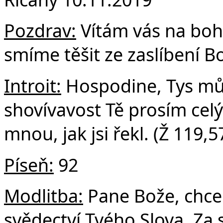
F
Pozdrav:
Vítám vás na boho
smíme těšit ze zaslíbení B
Introit:
Hospodine, Tys můj
shovívavost Tě prosím cel
mnou, jak jsi řekl. (Ž 119,5
Píseň:
92
Modlitba:
Pane Bože, chc
svědectví Tvého Slova. Za s