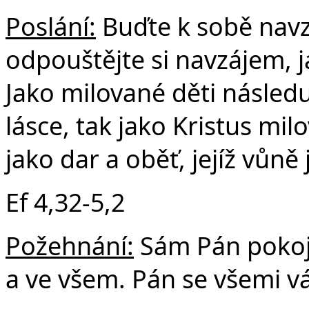
Poslání:
Buďte k sobě navzá
odpouštějte si navzájem, j
Jako milované děti následuj
lásce, tak jako Kristus mil
jako dar a oběť, jejíž vůně
Ef 4,32-5,2
Požehnání:
Sám Pán pokoje
a ve všem. Pán se všemi v