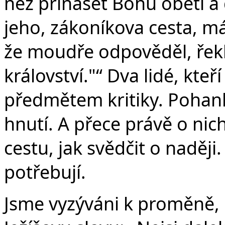
než přinášet Bohu oběti a d
jeho, zákoníkova cesta, má
že moudře odpověděl, řekl
království."“ Dva lidé, kteř
předmětem kritiky. Pohank
hnutí. A přece právě o nic
cestu, jak svědčit o naději
potřebují.
Jsme vyzýváni k proměně, 