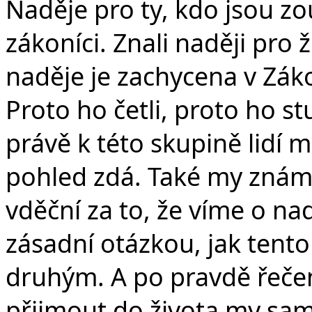
Naděje pro ty, kdo jsou zou
zákoníci. Znali naději pro ž
naděje je zachycena v Záko
Proto ho četli, proto ho st
právě k této skupině lidí 
pohled zdá. Také my zná
vděční za to, že víme o na
zásadní otázkou, jak tento 
druhým. A po pravdě řeče
přijmout do života my sam