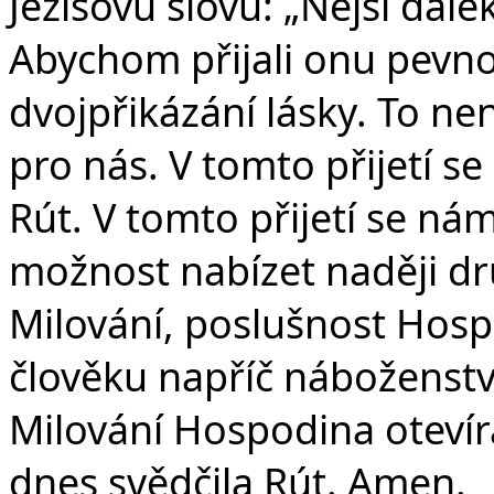
Ježíšovu slovu: „Nejsi dale
Abychom přijali onu pevno
dvojpřikázání lásky. To nen
pro nás. V tomto přijetí se
Rút. V tomto přijetí se nám
možnost nabízet naději dr
Milování, poslušnost Hosp
člověku napříč náboženstv
Milování Hospodina otevírá
dnes svědčila Rút. Amen.