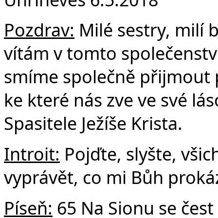
F
Pozdrav:
Milé sestry, milí 
vítám v tomto společenství
smíme společně přijmout p
ke které nás zve ve své lá
Spasitele Ježíše Krista.
Introit:
Pojďte, slyšte, vši
vyprávět, co mi Bůh prokáz
Píseň:
65 Na Sionu se čest 