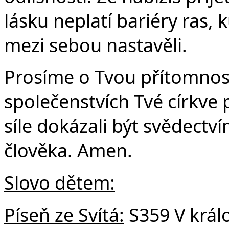
Č
lásku neplatí bariéry ras, 
mezi sebou nastavěli.
Prosíme o Tvou přítomnost
společenstvích Tvé církve
síle dokázali být svědectv
člověka. Amen.
Slovo dětem:
Píseň ze Svítá:
S359 V král