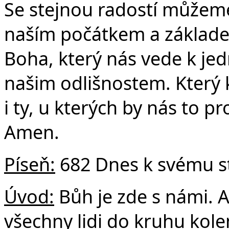
Se stejnou radostí můžeme 
naším počátkem a základem
Boha, který nás vede k j
našim odlišnostem. Který 
i ty, u kterých by nás to pr
Amen.
Píseň:
682 Dnes k svému st
Úvod:
Bůh je zde s námi. A
všechny lidi do kruhu kol