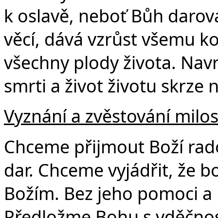
k oslavě, neboť Bůh daro
věcí, dává vzrůst všemu k
všechny plody života. Nav
smrti a život životu skrze 
Vyznání a zvěstování milos
Chceme přijmout Boží rado
dar. Chceme vyjádřit, že b
Božím. Bez jeho pomoci a 
Předložme Bohu s vděčnost