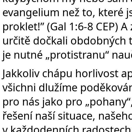
evangelium než to, které j
proklet!” (Gal 1:6-8 CEP) 
určitě dočkali obdobných t
je nutné „protistranu“ nauč
Jakkoliv chápu horlivost a
všichni dlužíme poděkování
pro nás jako pro „pohany“
řešení naší situace, našeh
v každodenních radostech i 