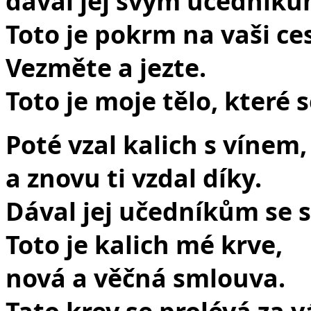
dával jej svým učedníkům
Toto je pokrm na vaši ce
Vezměte a jezte.
Toto je moje tělo, které 
Poté vzal kalich s vínem,
a znovu ti vzdal díky.
Dával jej učedníkům se s
Toto je kalich mé krve,
nová a věčná smlouva.
Tato krev se prolévá za v