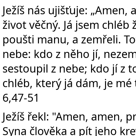
Ježíš nás ujišťuje: „Amen,
život věčný. Já jsem chléb 
poušti manu, a zemřeli. Tot
nebe: kdo z něho jí, nezemř
sestoupil z nebe; kdo jí z 
chléb, který já dám, je mé t
6,47-51
Ježíš řekl: "Amen, amen, pr
Syna člověka a pít jeho kr