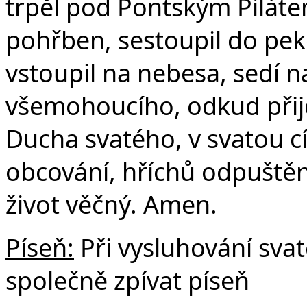
trpěl pod Pontským Pilátem
pohřben, sestoupil do peke
vstoupil na nebesa, sedí n
všemohoucího, odkud přijd
Ducha svatého, v svatou c
obcování, hříchů odpuštění
život věčný. Amen.
Píseň:
Při vysluhování sv
společně zpívat píseň