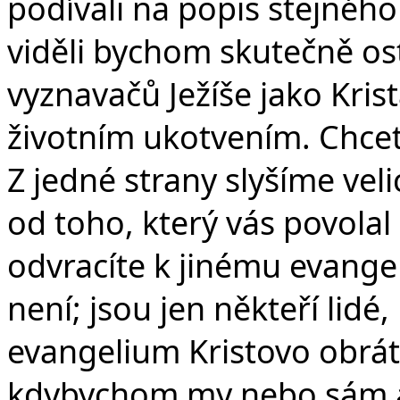
podívali na popis stejnéh
viděli bychom skutečně os
vyznavačů Ježíše jako Kris
životním ukotvením. Chcete
Z jedné strany slyšíme veli
od toho, který vás povolal 
odvracíte k jinému evange
není; jsou jen někteří lidé, 
evangelium Kristovo obráti
kdybychom my nebo sám and