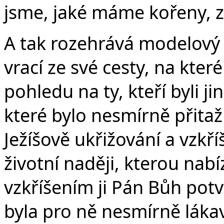
jsme, jaké máme kořeny, 
A tak rozehrává modelový 
vrací ze své cesty, na kte
pohledu na ty, kteří byli j
které bylo nesmírně přitaž
Ježíšově ukřižování a vzkř
životní naději, kterou nabí
vzkříšením ji Pán Bůh potvr
byla pro ně nesmírně lákav