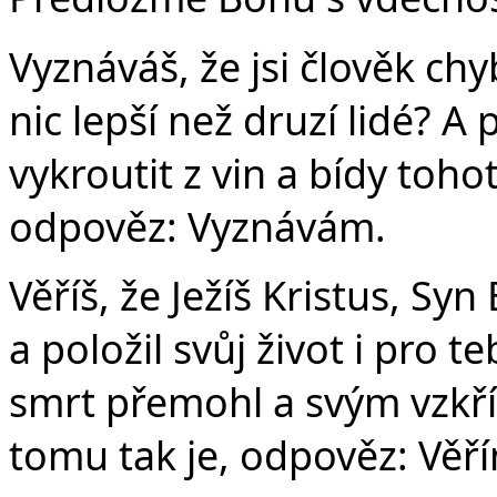
Vyznáváš, že jsi člověk chyb
nic lepší než druzí lidé? A
vykroutit z vin a bídy tohot
odpověz: Vyznávám.
Věříš, že Ježíš Kristus, Syn
a položil svůj život i pro t
smrt přemohl a svým vzkříš
tomu tak je, odpověz: Věř