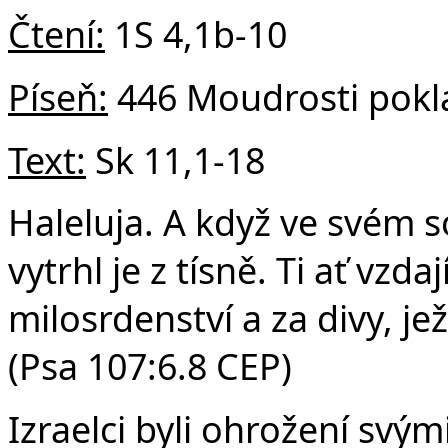
Čtení:
1S 4,1b-10
Píseň:
446 Moudrosti pokl
Text:
Sk 11,1-18
Haleluja. A když ve svém 
vytrhl je z tísně. Ti ať vzd
milosrdenství a za divy, jež
(Psa 107:6.8 CEP)
Izraelci byli ohrožení svými