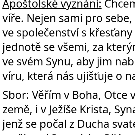
Apoštolské vyznání:
Chceme
víře. Nejen sami pro sebe, 
ve společenství s křesťany
jednotě se všemi, za který
ve svém Synu, aby jim nabí
víru, která nás ujišťuje o 
Sbor: Věřím v Boha, Otce 
země, i v Ježíše Krista, S
jenž se počal z Ducha svat