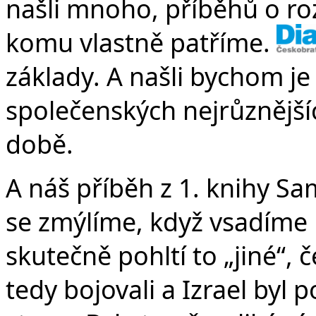
našli mnoho, příběhů o ro
komu vlastně patříme. Kde
základy. A našli bychom je n
společenských nejrůznější
době.
A náš příběh z 1. knihy Sa
se zmýlíme, když vsadíme 
skutečně pohltí to „jiné“, 
tedy bojovali a Izrael byl 