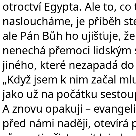
otroctví Egypta. Ale to, c
nasloucháme, je příběh stej
ale Pán Bůh ho ujišťuje, že
nenechá přemoci lidským 
jiného, které nezapadá do 
„Když jsem k nim začal mlu
jako už na počátku sestoup
A znovu opakuji – evangel
před námi naději, otevírá 