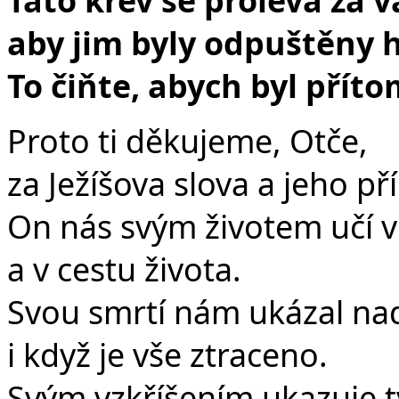
aby jim byly odpuštěny h
To čiňte, abych byl přít
Proto ti děkujeme, Otče,
za Ježíšova slova a jeho pří
On nás svým životem učí vě
a v cestu života.
Svou smrtí nám ukázal nadě
i když je vše ztraceno.
Svým vzkříšením ukazuje t