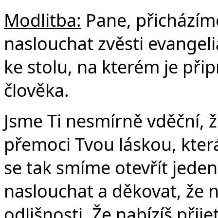
Modlitba:
Pane, přicházím
naslouchat zvěsti evangel
ke stolu, na kterém je př
člověka.
Jsme Ti nesmírně vděční, 
přemoci Tvou láskou, kter
se tak smíme otevřít jede
naslouchat a děkovat, že n
odlišnosti. Že nabízíš při