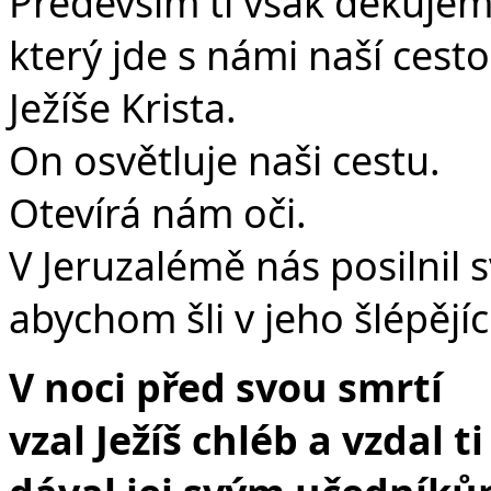
Především ti však děkujem
který jde s námi naší cesto
Ježíše Krista.
On osvětluje naši cestu.
Otevírá nám oči.
V Jeruzalémě nás posilnil 
abychom šli v jeho šlépějíc
V noci před svou smrtí
vzal Ježíš chléb a vzdal ti