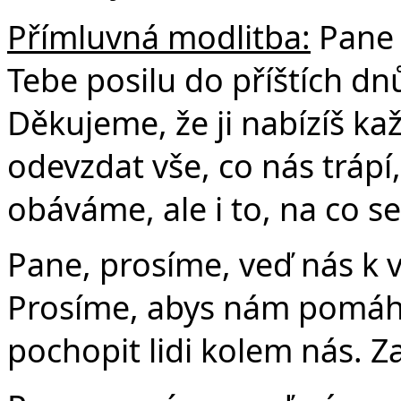
Přímluvná modlitba:
Pane B
Tebe posilu do příštích dn
Děkujeme, že ji nabízíš ka
odevzdat vše, co nás trápí
obáváme, ale i to, na co s
Pane, prosíme, veď nás k
Prosíme, abys nám pomáha
pochopit lidi kolem nás. Z