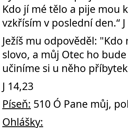
Kdo jí mé tělo a pije mou k
vzkřísím v poslední den.“ J
Ježíš mu odpověděl: "Kdo
slovo, a můj Otec ho bude
učiníme si u něho příbytek
J 14,23
Píseň:
510 Ó Pane můj, pok
Ohlášky: