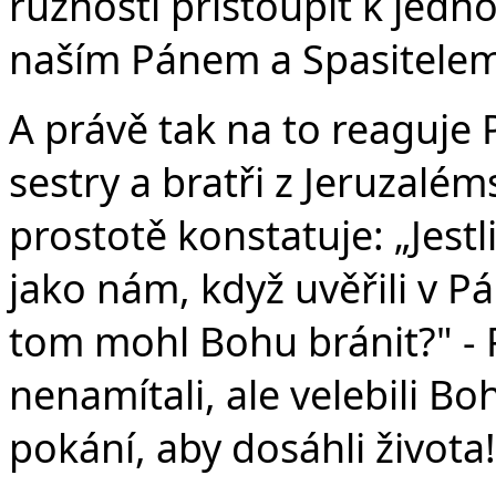
různosti přistoupit k jedn
naším Pánem a Spasitelem
A právě tak na to reaguje P
sestry a bratři z Jeruzalé
prostotě konstatuje: „Jestl
jako nám, když uvěřili v Pán
tom mohl Bohu bránit?" - P
nenamítali, ale velebili Bo
pokání, aby dosáhli života