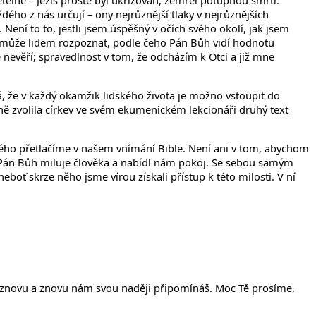
zřetelně – Ježíš prostě byl ukřižován, zemřel potupnou smrtí.
ždého z nás určují – ony nejrůznější tlaky v nejrůznějších
. Není to to, jestli jsem úspěšný v očích svého okolí, jak jsem
, pomůže lidem rozpoznat, podle čeho Pán Bůh vidí hodnotu
e nevěří; spravedlnost v tom, že odcházím k Otci a již mne
á, že v každý okamžik lidského života je možno vstoupit do
adně zvolila církev ve svém ekumenickém lekcionáři druhý text
uhého přetlačíme v našem vnímání Bible. Není ani v tom, abychom
ože Pán Bůh miluje člověka a nabídl nám pokoj. Se sebou samým
boť skrze něho jsme vírou získali přístup k této milosti. V ní
 a znovu a znovu nám svou naději připomínáš. Moc Tě prosíme,