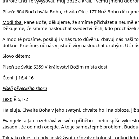
Introit:
Chci Tě vyvyšovat, můj Bože a králi, Tvému jménu dobroře
Píseň:
604 Buď chvála Bohu, chvála Otci; 177 Nuž Bohu děkujme
Modlitba:
Pane Bože, děkujeme, že smíme přicházet a neuměle v
Děkujeme, že smíme naslouchat svědectví těch, kdo procházeli a p
A moc Tě prosíme, posiluj i v nás tuto důvěru. Zbavuj nás naší t
dotkne. Prosíme, uč nás v jistotě víry naslouchat druhým. Uč nás 
Slovo dětem:
Píseň ze Svítá:
S359 V království Božím místa dost
Čtení:
J 16,4-16
Píseň pěveckého sboru
Text:
Ř 5,1-2
Haleluja. Chvalte Boha v jeho svatyni, chvalte ho i na obloze, již
Evangelista Jan rozehrává ve svém příběhu – nebo spíše vykreslu
zásadní, že od nich odejde. A to je samozřejmě problém. Budouc
Tak jako dnes, i tehdy lidský život určovaly okolnosti, odkud kdo