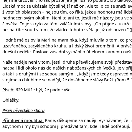
nejsme určováni. To tak prostě je a je iluzí to popírat. Do takovýc
Lidská moc se ukázala být silnější než on. Ale to, o co se snaží e
životních oblastech – nejsou tím, co říká, jakou hodnotu má lidský
hodnocen svým okolím. Není to ani to, jestli mé názory jsou ve s
člověka. To je skryto za těmi zvláštními slovy: „On přijde a ukáž
nespatříte; soud v tom, že vládce tohoto světa je již odsouzen.“ (
Hodně mě oslovila Mariina maminka, když mluvila o tom, co pro n
uzavřeného, zacykleného kruhu, a lidský život proměnit. A právě t
dnešní neděle. Pavlovo zásadní vyznání o úhelném kamenu našich
Naše naděje není v tom, jestli druhé převálcujeme svojí předsta
nacpali lidi okolo nás do našich náboženských chlívečků. Je v př
a tak i s druhými i se sebou samými. „Když jsme tedy ospravedlně
stojíme a chlubíme se nadějí, že dosáhneme slávy Boží. (Rom 5:
Píseň:
629 Může být, že padne vše
Ohlášky:
Píseň pěveckého sboru
Přímluvná modlitba:
Pane, děkujeme za naději. Vyznáváme, že ji
abychom i my byli schopni ji předávat tam, kde ji lidé potřebují.