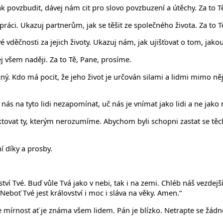
k povzbudit, dávej nám cit pro slovo povzbuzení a útěchy. Za to T
 práci. Ukazuj partnerům, jak se těšit ze společného života. Za to 
 vděčnosti za jejich životy. Ukazuj nám, jak ujišťovat o tom, jako
j všem naději. Za to Tě, Pane, prosíme.
mocný. Kdo má pocit, že jeho život je určován silami a lidmi mimo
nás na tyto lidi nezapomínat, uč nás je vnímat jako lidi a ne jako
ovat ty, kterým nerozumíme. Abychom byli schopni zastat se těch, 
í díky a prosby.
ovství Tvé. Buď vůle Tvá jako v nebi, tak i na zemi. Chléb náš vezd
eboť Tvé jest království i moc i sláva na věky. Amen.“
 mírnost ať je známa všem lidem. Pán je blízko. Netrapte se žádno