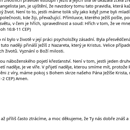
h životních pravidel vstoupil i Ježíš a jejich síla se ukázala zcela 
vangelista Jan, je ujištění, že navzdory tomu tato pravidla, která ka
 život. Není to to, jestli máme tolik síly jako když jsme byli mladí
polečnosti, kde žiji, převažující. Přímluvce, kterého Ježíš pošle
e světu, v čem je hřích, spravedlnost a soud: Hřích v tom, že ve mn
Joh 16:8-11 CEP)
í bylo v životě v její práci psycholožky zásadní. Byla přesvědčen
uto naději přináší Ježíš z Nazareta, který je Kristus. Velice příp
 životů. Vyznání o Boží milosti.
vou náboženského pojetí křesťanství. Není v tom, jestli jeden dr
ijetí naděje, Je ve víře. V přijetí naděje, kterou smíme mít, prot
ni z víry, máme pokoj s Bohem skrze našeho Pána Ježíše Krista, ne
1-2 CEP) Amen.
 až příliš často ztrácíme, a moc děkujeme, že Ty nás dobře znáš