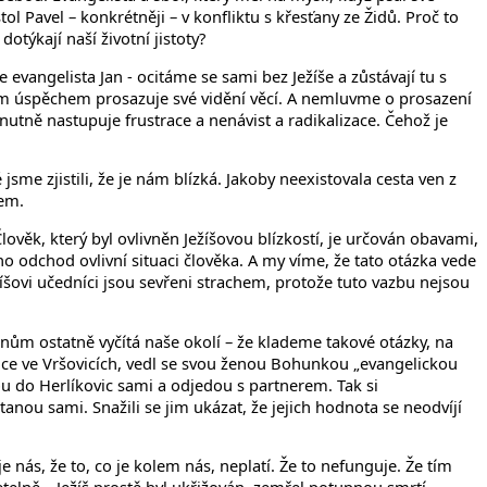
tol Pavel – konkrétněji – v konfliktu s křesťany ze Židů. Proč to
týkají naší životní jistoty?
evangelista Jan - ocitáme se sami bez Ježíše a zůstávají tu s
ším úspěchem prosazuje své vidění věcí. A nemluvme o prosazení
utně nastupuje frustrace a nenávist a radikalizace. Čehož je
 jsme zjistili, že je nám blízká. Jakoby neexistovala cesta ven z
šem.
ověk, který byl ovlivněn Ježíšovou blízkostí, je určován obavami,
eho odchod ovlivní situaci člověka. A my víme, že tato otázka vede
žíšovi učedníci jsou sevřeni strachem, protože tuto vazbu nejsou
anům ostatně vyčítá naše okolí – že klademe takové otázky, na
dce ve Vršovicích, vedl se svou ženou Bohunkou „evangelickou
dou do Herlíkovic sami a odjedou s partnerem. Tak si
anou sami. Snažili se jim ukázat, že jejich hodnota se neodvíjí
e nás, že to, co je kolem nás, neplatí. Že to nefunguje. Že tím