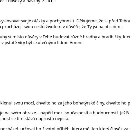
čit navěky a navždy. Ž 141,1
yslovovat svoje otázky a pochybnosti. Děkujeme, že si před Teb
rocházejí svou cestu životem v důvěře, že Ty jsi na ní s nimi.
ouhy si místo důvěry v Tebe budovat různé hradby a hradbičky, kter
v jistotě víry být skutečnými lidmi. Amen.
 sklenul svou mocí, chvalte ho za jeho bohatýrské činy, chvalte ho 
je na svém obraze – napětí mezi současností a budoucností. Ježíš
nost se tím stává naprosto nejistá.
 pocházel, určoval ho životní příběh, který měl ten který člověk za 