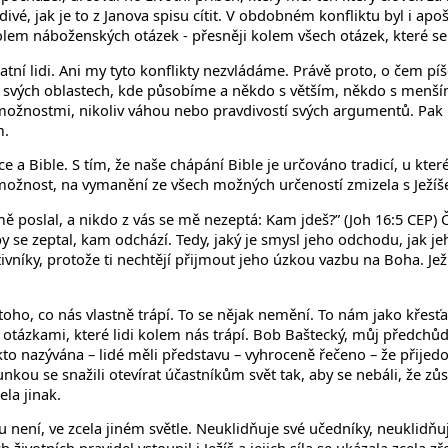
divé, jak je to z Janova spisu cítit. V obdobném konfliktu byl i apoš
olem náboženských otázek - přesněji kolem všech otázek, které se do
í lidi. Ani my tyto konflikty nezvládáme. Právě proto, o čem píše 
 ve svých oblastech, kde působíme a někdo s větším, někdo s men
možnostmi, nikoliv váhou nebo pravdivostí svých argumentů. Pak n
m.
e a Bible. S tím, že naše chápání Bible je určováno tradicí, u které
možnost, na vymanění ze všech možných určeností zmizela s Ježí
ě poslal, a nikdo z vás se mě nezeptá: Kam jdeš?” (Joh 16:5 CEP) Čl
by se zeptal, kam odchází. Tedy, jaký je smysl jeho odchodu, jak j
tivníky, protože ti nechtějí přijmout jeho úzkou vazbu na Boha. Je
oho, co nás vlastně trápí. To se nějak nemění. To nám jako křesť
otázkami, které lidi kolem nás trápí. Bob Baštecký, můj předchů
takto nazývána – lidé měli představu – vyhroceně řečeno – že přije
ou se snažili otevírat účastníkům svět tak, aby se nebáli, že zůst
ela jinak.
u není, ve zcela jiném světle. Neuklidňuje své učedníky, neuklidňuj