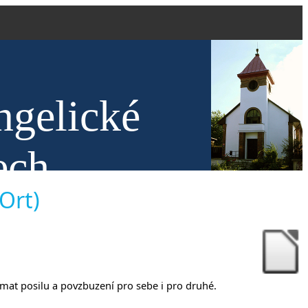
ngelické
ech
 Ort)
jímat posilu a povzbuzení pro sebe i pro druhé.