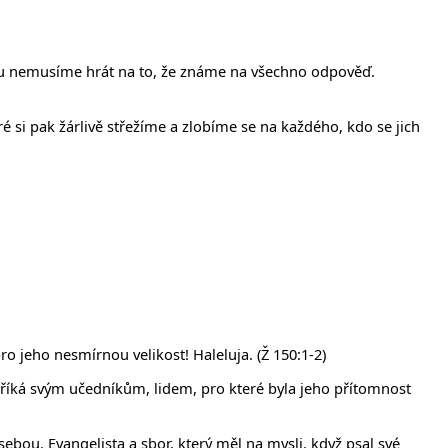
ou nemusíme hrát na to, že známe na všechno odpověď.
é si pak žárlivě střežíme a zlobíme se na každého, kdo se jich
pro jeho nesmírnou velikost! Haleluja. (Ž 150:1-2)
 říká svým učedníkům, lidem, pro které byla jeho přítomnost
sebou. Evangelista a sbor, který měl na mysli, když psal své