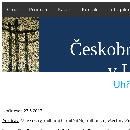
O nás
Program
Kázání
Kontakt
Fotogaler
Českobr
v 
Uhří
Uhříněves 27.5.2017
Pozdrav:
Milé sestry, milí bratři, milé děti, milí hosté, všechny