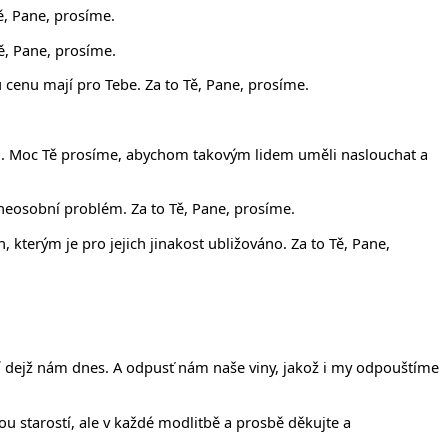
ě, Pane, prosíme.
Tě, Pane, prosíme.
u cenu mají pro Tebe. Za to Tě, Pane, prosíme.
 něj. Moc Tě prosíme, abychom takovým lidem uměli naslouchat a
 neosobní problém. Za to Tě, Pane, prosíme.
kterým je pro jejich jinakost ubližováno. Za to Tě, Pane,
ejší dejž nám dnes. A odpusť nám naše viny, jakož i my odpouštíme
u starostí, ale v každé modlitbě a prosbě děkujte a