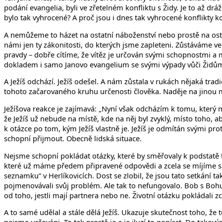
podání evangelia, byli ve zřetelném konfliktu s Židy. Je to až dráž
bylo tak vyhrocené? A proč jsou i dnes tak vyhrocené konflikty k
A nemůžeme to házet na ostatní náboženství nebo prostě na ostatn
námi jen ty zákonitosti, do kterých jsme zapleteni. Zůstáváme
pravdy – dobře cítíme, že vítěz je určován svými schopnostmi a 
dokladem i samo Janovo evangelium se svými výpady vůči Židů
A Ježíš odchází. Ježíš odešel. A nám zůstala v rukách nějaká tradic
tohoto začarovaného kruhu určenosti člověka. Naděje na jinou 
Ježíšova reakce je zajímavá: „Nyní však odcházím k tomu, který m
že Ježíš už nebude na místě, kde na něj byl zvyklý, místo toho, a
k otázce po tom, kým Ježíš vlastně je. Ježíš je odmítán svými pro
schopní přijmout. Obecně lidská situace.
Nejsme schopní pokládat otázky, které by směřovaly k podstatě t
které už máme předem připravené odpovědi a zcela se míjíme s 
seznamku“ v Herlíkovicích. Dost se zlobil, že jsou tato setkání 
pojmenovávali svůj problém. Ale tak to nefungovalo. Bob s Bohunk
od toho, jestli mají partnera nebo ne. Životní otázku pokládali zc
A to samé udělal a stále dělá Ježíš. Ukazuje skutečnost toho, že t