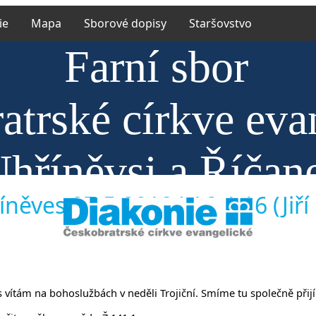
ie
Mapa
Sborové dopisy
Staršovstvo
Farní sbor
atrské církve eva
Uhříněvsi a Říčan
něves 27.5.2018 J 16,4-16 (Jiří
 vás vítám na bohoslužbách v neděli Trojiční. Smíme tu společně při