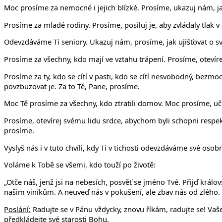
Moc prosíme za nemocné i jejich blízké. Prosíme, ukazuj nám, ja
Prosíme za mladé rodiny. Prosíme, posiluj je, aby zvládaly tlak v
Odevzdáváme Ti seniory. Ukazuj nám, prosíme, jak ujišťovat o své
Prosíme za všechny, kdo mají ve vztahu trápení. Prosíme, otevíre
Prosíme za ty, kdo se cítí v pasti, kdo se cítí nesvobodný, bez
povzbuzovat je. Za to Tě, Pane, prosíme.
Moc Tě prosíme za všechny, kdo ztratili domov. Moc prosíme, uč 
Prosíme, otevírej svému lidu srdce, abychom byli schopni respekt
prosíme.
Vyslyš nás i v tuto chvíli, kdy Ti v tichosti odevzdáváme své osobn
Voláme k Tobě se všemi, kdo touží po životě:
„Otče náš, jenž jsi na nebesích, posvěť se jméno Tvé. Přijď král
našim viníkům. A neuveď nás v pokušení, ale zbav nás od zlého. N
Poslání:
Radujte se v Pánu vždycky, znovu říkám, radujte se! Vaše
předkládejte své starosti Bohu.