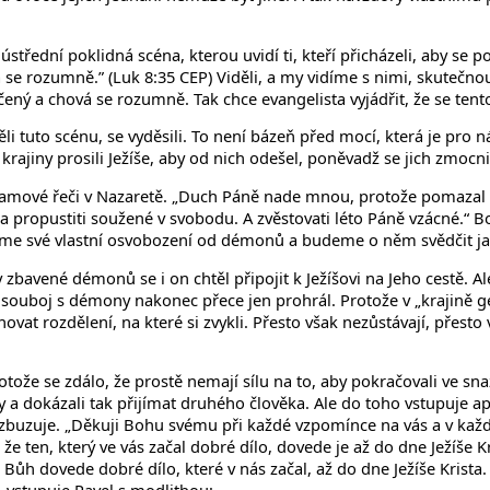
řední poklidná scéna, kterou uvidí ti, kteří přicházeli, aby se podív
 se rozumně.” (Luk 8:35 CEP) Viděli, a my vidíme s nimi, skutečno
čený a chová se rozumně. Tak chce evangelista vyjádřit, že se tent
děli tuto scénu, se vyděsili. To není bázeň před mocí, která je pro 
ajiny prosili Ježíše, aby od nich odešel, poněvadž se jich zmocnil
rogramové řeči v Nazaretě. „Duch Páně nade mnou, protože pomaza
 a propustiti soužené v svobodu. A zvěstovati léto Páně vzácné.“
eme své vlastní osvobození od démonů a budeme o něm svědčit ja
y zbavené démonů se i on chtěl připojit k Ježíšovi na Jeho cestě. A
n souboj s démony nakonec přece jen prohrál. Protože v „krajině ge
chovat rozdělení, na které si zvykli. Přesto však nezůstávají, přest
otože se zdálo, že prostě nemají sílu na to, aby pokračovali ve snaz
 a dokázali tak přijímat druhého člověka. Ale do toho vstupuje apo
vzbuzuje. „Děkuji Bohu svému při každé vzpomínce na vás a v každ
že ten, který ve vás začal dobré dílo, dovede je až do dne Ježíše K
 to Bůh dovede dobré dílo, které v nás začal, až do dne Ježíše Kris