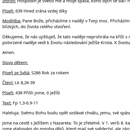
Introit:
Hospodin je světlo mé a moje spása, koho bych se bál? Ho
Píseň:
639 Hned zrána vzdej díky
Modlitba:
Pane Bože, přicházíme s nadějí v Tvoji moc. Přicházíme
blízkých, do života celého stvoření.
Děkujeme, že nás ujišťuješ, že tato naděje neprohrála na kříži s m
potvrzené naděje vedl k životu následování Ježíše Krista. K život
Amen.
Slovo dětem:
Píseň ze Svítá:
S286 Rok za rokem
Čtení:
Lk 8,26-39
Píseň:
438 Přišli jsme, ó Ježíši
Text:
Fp 1,3-6.9-11
Haleluja. Svému Bohu budu opět vzdávat chválu, jemu, své spáse
Jsme na cestě s Ježíšem z Nazareta. To je zřetelné. V 1. verši 8.
jsme vtahováni do mnoha dějů, které mají své svědectví, ale zárov