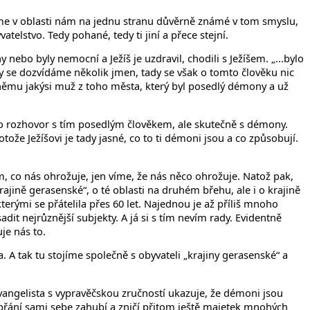
– jsme v oblasti nám na jednu stranu důvěrně známé v tom smyslu,
telstvo. Tedy pohané, tedy ti jiní a přece stejní.
nebo byly nemocní a Ježíš je uzdravil, chodili s Ježíšem. „...bylo
ly se dozvídáme několik jmen, tady se však o tomto člověku nic
němu jakýsi muž z toho města, který byl posedlý démony a už
ko rozhovor s tím posedlým člověkem, ale skutečně s démony.
otože Ježíšovi je tady jasné, co to ti démoni jsou a co způsobují.
, co nás ohrožuje, jen víme, že nás něco ohrožuje. Natož pak,
jině gerasenské“, o té oblasti na druhém břehu, ale i o krajině
erými se přátelila přes 60 let. Najednou je až příliš mnoho
adit nejrůznější subjekty. A já si s tím nevím rady. Evidentně
je nás to.
a. A tak tu stojíme společně s obyvateli „krajiny gerasenské“ a
 evangelista s vypravěčskou zručností ukazuje, že démoni jsou
u přání sami sebe zahubí a zničí přitom ještě majetek mnohých