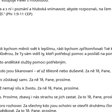
 vstupuje Pavel s modlitbou:
la a s ní i poznání a hluboká vnímavost; abyste rozpoznali, na čem z
í.“ (Phi 1:9-11 CEP)
di bychom měnili svět k lepšímu, rádi bychom zpřítomňovali Tvé 
důvěrou, že Ty sám vidíš ty, kteří potřebují pomoc a posíláš na po
éto andělské služby pomoci potřebným.
 kdo jsou šikanovaní – ať už tělesně nebo duševně. Za ně Tě, Pane,
i zůstávají sami. Za ně Tě, Pane, prosíme.
nemají sílu k životu. Za ně Tě, Pane, prosíme.
. Prosíme, zbavuj i nás strachu se jich zastat. Za to Tě, Pane, pro
 pro rozhovor. Za všechny kdo jsou ochotni se otevřít druhému čl
svědkové. Za to Tě, Pane, prosíme.