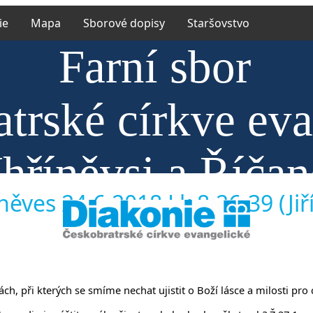
ie
Mapa
Sborové dopisy
Staršovstvo
Farní sbor
trské církve ev
hříněvsi a Říča
něves 24.6.2018 Lk 8,26-39 (Jiří
ch, při kterých se smíme nechat ujistit o Boží lásce a milosti pro 