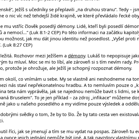
senské“, Ježíš s učedníky se přeplavili „na druhou stranu“. Tedy 
o nic víc než tehdejší židé krajině, ve které převládalo řecké obyva
 mu vstříc člověk posedlý démony. Lidé, kteří byli posedlí démony 
a nemocí...” (Luk 8:1-2 CEP) Po této informaci na začátku kapito
ožnost, jak mu dát jinou identitu než posedlost. „Vyšel proti 
 (Luk 8:27 CEP)
ležitá. Rozhovor mezi Ježíšem a
démony
. Lukáš to nepopisuje ja
rým tu mluví. Moc se mi to líbí, ale zároveň si s tím nevím rady. Pr
ho, protože je ohrožuje, ale Ježíš je schopný rozpoznat démony.
vém okolí, co vnímám u sebe. My se vlastně ani neshodneme na tom
ezi nás staví nepřekonatelnou hradbu. A to nemluvím pouze o „kra
a teta nám vyprávěla, jak se najednou nemůže bavit s lidmi, se kt
ovaná Bruselem“. To je jen příklad – za zdroj „infikace“ můžeme dos
jně jako u našeho posedlého a my vidíme pouze výsledek a oddělu
 dobrými svědky o tom, že by to šlo. Že by tato cesta ven existoval
i.
nutil říci, jak se jmenují a tím se mu vydat na pospas. Zároveň tu
ta a ovoce jejich jednání nemůže být jiné. A tak navzdory vlastním