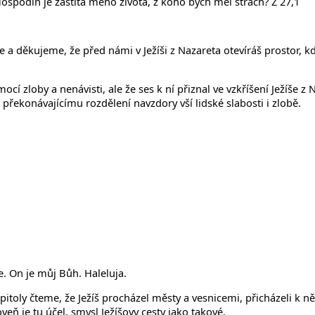
spodin je záštita mého života, z koho bych měl strach? Ž 27,1
 a děkujeme, že před námi v Ježíši z Nazareta otevíráš prostor, kd
ocí zloby a nenávisti, ale že ses k ní přiznal ve vzkříšení Ježíše z
u překonávajícímu rozdělení navzdory vší lidské slabosti i zlobě.
. On je můj Bůh. Haleluja.
 kapitoly čteme, že Ježíš procházel městy a vesnicemi, přicházeli k
eň je tu účel, smysl Ježíšovy cesty jako takové.