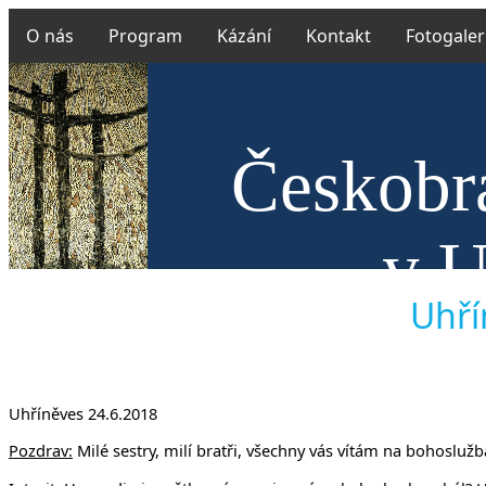
O nás
Program
Kázání
Kontakt
Fotogaler
Českobra
v U
Uhří
Uhříněves 24.6.2018
Pozdrav:
Milé sestry, milí bratři, všechny vás vítám na bohoslužbá