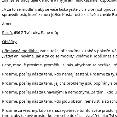
zdá, že se vlády ujali démoni a my je ani nedokážeme rozpoznat,
„A za to se modlím, aby se vaše láska ještě víc a více rozhojňova
spravedlnosti, které z moci Ježíše Krista roste k slávě a chvále Bož
Amen.
Píseň:
636 Z Tvé ruky, Pane můj
Ohlášky:
Přímluvná modlitba:
Pane Bože, přicházíme k Tobě v pokoře. Rá
„Vždyť ani nevíme, jak a za co se modlit,“ Voláme k Tobě dnes s 
Pane, moc Tě prosíme, proměňuj si nás, abychom se nezříkali t
Prosíme, posílej nás za těmi, kdo nemají zastání. Prosíme za ty,
Prosíme, posílej nás za těmi, jejichž problémy jsou popírány a on
Prosíme, posílej nás za unavenými a nemocnými. Za těmi, kdo už 
Prosíme, posílej nás za těmi, kdo jsou oběťmi nenávisti a strachu
Prosíme za všechny, kdo se snaží vytvářet v tomto světě prostor
tomu, aby takový prostor kolem sebe dokázali vytvářet jako Tví 