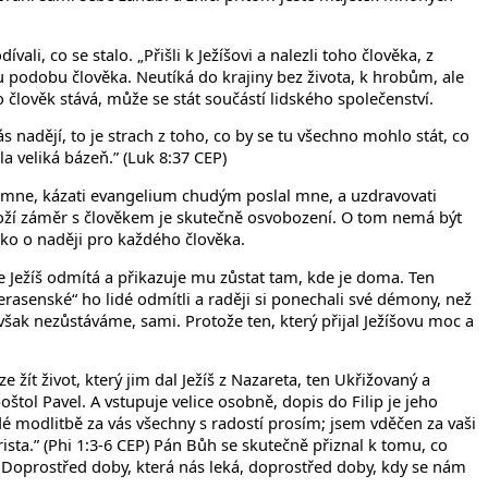
ali, co se stalo. „Přišli k Ježíšovi a nalezli toho člověka, z
u podobu člověka. Neutíká do krajiny bez života, k hrobům, ale
o člověk stává, může se stát součástí lidského společenství.
nás nadějí, to je strach z toho, co by se tu všechno mohlo stát, co
a veliká bázeň.” (Luk 8:37 CEP)
l mne, kázati evangelium chudým poslal mne, a uzdravovati
 Boží záměr s člověkem je skutečně osvobození. O tom nemá být
ko o naději pro každého člověka.
le Ježíš odmítá a přikazuje mu zůstat tam, kde je doma. Ten
rasenské“ ho lidé odmítli a raději si ponechali své démony, než
o však nezůstáváme, sami. Protože ten, který přijal Ježíšovu moc a
e žít život, který jim dal Ježíš z Nazareta, ten Ukřižovaný a
štol Pavel. A vstupuje velice osobně, dopis do Filip je jeho
é modlitbě za vás všechny s radostí prosím; jsem vděčen za vaši
rista.” (Phi 1:3-6 CEP) Pán Bůh se skutečně přiznal k tomu, co
ta. Doprostřed doby, která nás leká, doprostřed doby, kdy se nám