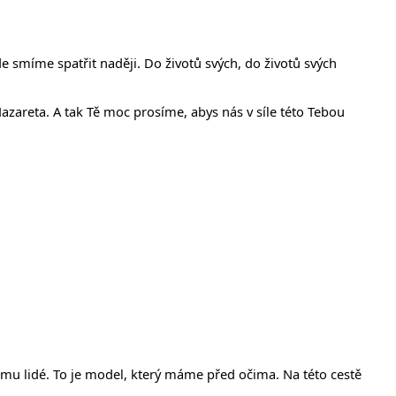
e smíme spatřit naději. Do životů svých, do životů svých
 Nazareta. A tak Tě moc prosíme, abys nás v síle této Tebou
 němu lidé. To je model, který máme před očima. Na této cestě