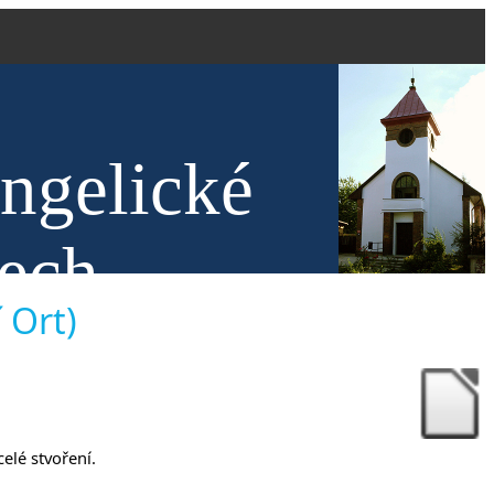
angelické
nech
 Ort)
celé stvoření.