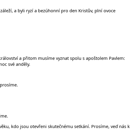
áleží, a byli ryzí a bezúhonní pro den Kristův, plní ovoce
království a přitom musíme vyznat spolu s apoštolem Pavlem:
moc své anděly.
 prosíme.
síme.
ověku, kdo jsou otevřeni skutečnému setkání. Prosíme, veď nás k