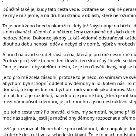
Důležité také je, kudy tato cesta vede. Ocitáme se „krajině gera
že my v ní žijeme, a na druhou stranu v oblasti, které nerozumíme 
To je podtrženo hned v okamžiku, kdy Ježíš vystupuje na břeh. Jde
s ním dvanáct učedníků a některé ženy uzdravené od zlých duchů 
nedozvídáme. Dokonce jakoby Lukáš vědomě odstraňoval každou m
dlouhou dobu nenosil oděv a nebydlel v domě, nýbrž v hrobech”.
A hned na úvod se odehrává scéna, která je pro mě nesmírně dů
Protože pro Ježíše to není ten člověk, ten skutečný člověk, se kte
Ono je jasné i obyvatelům města, že je ten člověk divný, bojí se 
Je to pro mě zcela zásadní, protože to je něco, co vnímám ve s
abychom byli schopní oddělit ony démony a lidi kolem nás. To m
domácí, o krajině, kterou bychom rádi vnímali jako domov. Mariin
témat, která je rozdělují, najednou je pro ně tou, „která je infik
mezi námi působí démoni, je jich mnoho a jsou destruktivní ste
Je z toho cesta ven? Po pravdě, církev, my samotní, nejsme příliš
moc nás zajímá, jestli je možné ony démony rozpoznat a přemoc
Ježíš je rozpoznal. Nenechal se jimi ovládnout, ale naopak je do
skutečně destruktivní a sebedestruktivní. Že je to jejich podsta