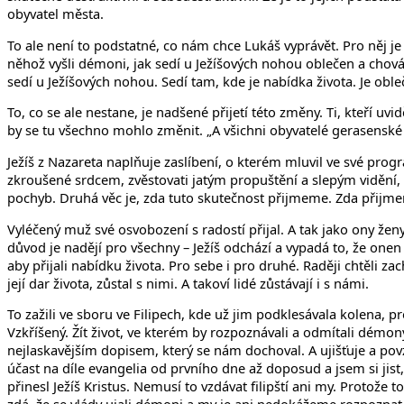
obyvatel města.
To ale není to podstatné, co nám chce Lukáš vyprávět. Pro něj je úst
něhož vyšli démoni, jak sedí u Ježíšových nohou oblečen a chová
sedí u Ježíšových nohou. Sedí tam, kde je nabídka života. Je oble
To, co se ale nestane, je nadšené přijetí této změny. Ti, kteří uvi
by se tu všechno mohlo změnit. „A všichni obyvatelé gerasenské kr
Ježíš z Nazareta naplňuje zaslíbení, o kterém mluvil ve své p
zkroušené srdcem, zvěstovati jatým propuštění a slepým vidění,
pochyb. Druhá věc je, zda tuto skutečnost přijmeme. Zda přijm
Vyléčený muž své osvobození s radostí přijal. A tak jako ony žen
důvod je nadějí pro všechny – Ježíš odchází a vypadá to, že one
aby přijali nabídku života. Pro sebe i pro druhé. Raději chtěli za
její dar života, zůstal s nimi. A takoví lidé zůstávají i s námi.
To zažili ve sboru ve Filipech, kde už jim podklesávala kolena, pr
Vzkříšený. Žít život, ve kterém by rozpoznávali a odmítali démony
nejlaskavějším dopisem, který se nám dochoval. A ujišťuje a po
účast na díle evangelia od prvního dne až doposud a jsem si jist, 
přinesl Ježíš Kristus. Nemusí to vzdávat filipští ani my. Protože