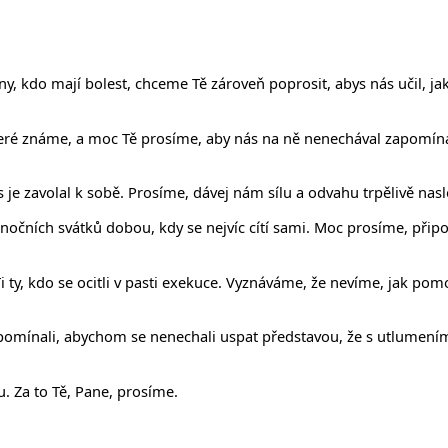
 kdo mají bolest, chceme Tě zároveň poprosit, abys nás učil, jak k
, které známe, a moc Tě prosíme, aby nás na ně nenechával zapomí
 sis je zavolal k sobě. Prosíme, dávej nám sílu a odvahu trpělivě nas
čních svátků dobou, kdy se nejvíc cítí sami. Moc prosíme, připomín
ty, kdo se ocitli v pasti exekuce. Vyznáváme, že nevíme, jak pomo
zapomínali, abychom se nenechali uspat představou, že s utlumen
. Za to Tě, Pane, prosíme.