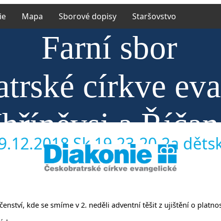
ie
Mapa
Sborové dopisy
Staršovstvo
Farní sbor
trské církve ev
hříněvsi a Říča
9.12.2018 Sk 19,23-20,2a dětské
enství, kde se smíme v 2. neděli adventní těšit z ujištění o platnos