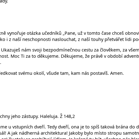
ády.
 vynořuje otázka učedníků „Pane, už v tomto čase chceš obnovit 
o i z naší neschopnosti naslouchat, z naší touhy přetvářet lidi po
li. Ukazuješ nám svoji bezpodmínečnou cestu za člověkem, za vše
mnost. Moc Ti za to děkujeme. Děkujeme, že právě v období adven
.
ředkovat svému okolí, všude tam, kam nás postavíš. Amen.
chny jeho zástupy. Haleluja. Ž 148,2
sme u vstupních dveří. Tedy dveří, ona je to spíš taková brána do
ý sál! A jak nádherná architektura! Jakoby bylo místo stropu samo