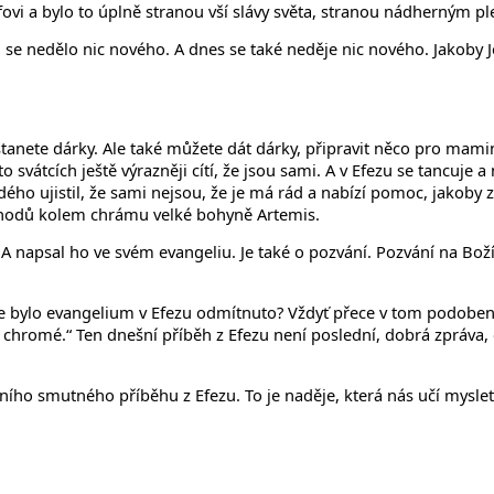
efovi a bylo to úplně stranou vší slávy světa, stranou nádherným p
 se nedělo nic nového. A dnes se také neděje nic nového. Jakoby Je
ostanete dárky. Ale také můžete dát dárky, připravit něco pro mami
vátcích ještě výrazněji cítí, že jsou sami. A v Efezu se tancuje a 
dého ujistil, že sami nejsou, že je má rád a nabízí pomoc, jakoby 
chodů kolem chrámu velké bohyně Artemis.
 A napsal ho ve svém evangeliu. Je také o pozvání. Pozvání na Boží 
e bylo evangelium v Efezu odmítnuto? Vždyť přece v tom podobenstv
chromé.“ Ten dnešní příběh z Efezu není poslední, dobrá zpráva, ev
ího smutného příběhu z Efezu. To je naděje, která nás učí myslet na 