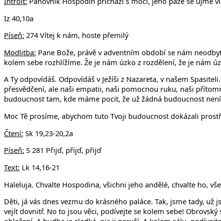
Introit:
Panovník Hospodin přichází s mocí, jeho paže se ujme vl
Iz 40,10a
Píseň:
274 Vítej k nám, hoste přemilý
Modlitba:
Pane Bože, právě v adventním období se nám neodbytně
kolem sebe rozhlížíme. Že je nám úzko z rozdělení, že je nám úzk
A Ty odpovídáš. Odpovídáš v Ježíši z Nazareta, v našem Spasite
přesvědčení, ale naši empatii, naši pomocnou ruku, naši příto
budoucnost tam, kde máme pocit, že už žádná budoucnost není
Moc Tě prosíme, abychom tuto Tvoji budoucnost dokázali prost
Čtení:
Sk 19,23-20,2a
Píseň:
S 281 Přijď, přijď, přijď
Text:
Lk 14,16-21
Haleluja. Chvalte Hospodina, všichni jeho andělé, chvalte ho, vše
Děti, já vás dnes vezmu do krásného paláce. Tak, jsme tady, už j
vejít dovnitř. No to jsou věci, podívejte se kolem sebe! Obrovsk