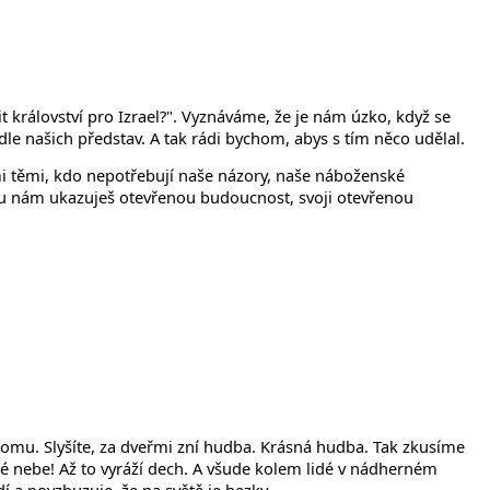
království pro Izrael?". Vyznáváme, že je nám úzko, když se
dle našich představ. A tak rádi bychom, abys s tím něco udělal.
mi těmi, kdo nepotřebují naše názory, naše náboženské
tu nám ukazuješ otevřenou budoucnost, svoji otevřenou
 domu. Slyšíte, za dveřmi zní hudba. Krásná hudba. Tak zkusíme
tné nebe! Až to vyráží dech. A všude kolem lidé v nádherném