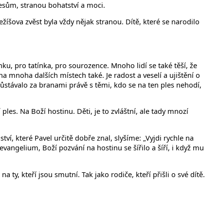
lesům, stranou bohatství a moci.
žíšova zvěst byla vždy nějak stranou. Dítě, které se narodilo
nku, pro tatínka, pro sourozence. Mnoho lidí se také těší, že
na mnoha dalších místech také. Je radost a veselí a ujištění o
zůstávalo za branami právě s těmi, kdo se na ten ples nehodí,
ples. Na Boží hostinu. Děti, je to zvláštní, ale tady mnozí
í, které Pavel určitě dobře znal, slyšíme: „Vyjdi rychle na
angelium, Boží pozvání na hostinu se šířilo a šíří, i když mu
ty, kteří jsou smutní. Tak jako rodiče, kteří přišli o své dítě.