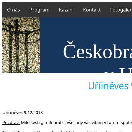
O nás
Program
Kázání
Kontakt
Fotogaler
Českobra
v U
Uříiněves 
Uhříněves 9.12.2018
Pozdrav:
Milé sestry, milí bratři, všechny vás vítám v tomto společ