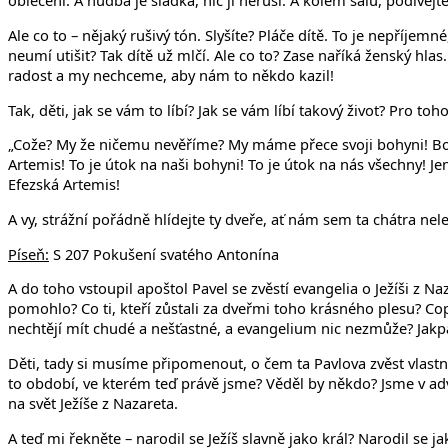
oblečení. A hudba je sladká, nic ji neruší. A kolem sálu, podívejte
Ale co to – nějaký rušivý tón. Slyšíte? Pláče dítě. To je nepříjem
neumí utišit? Tak dítě už mlčí. Ale co to? Zase naříká ženský hlas
radost a my nechceme, aby nám to někdo kazil!
Tak, děti, jak se vám to líbí? Jak se vám líbí takový život? Pro to
„Cože? My že ničemu nevěříme? My máme přece svoji bohyni! Bohyni
Artemis! To je útok na naši bohyni! To je útok na nás všechny! Jen 
Efezská Artemis!
A vy, strážní pořádně hlídejte ty dveře, ať nám sem ta chátra nele
Píseň:
S 207 Pokušení svatého Antonína
A do toho vstoupil apoštol Pavel se zvěstí evangelia o Ježíši z N
pomohlo? Co ti, kteří zůstali za dveřmi toho krásného plesu? Cop
nechtějí mít chudé a nešťastné, a evangelium nic nezmůže? Jakpa
Děti, tady si musíme připomenout, o čem ta Pavlova zvěst vlastně
to období, ve kterém teď právě jsme? Věděl by někdo? Jsme v ad
na svět Ježíše z Nazareta.
A teď mi řekněte – narodil se Ježíš slavně jako král? Narodil se j