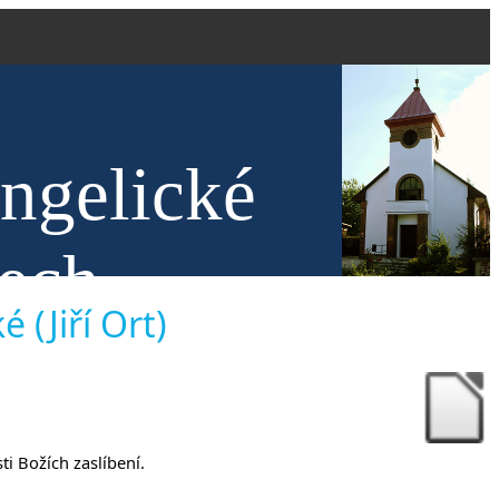
angelické
nech
 (Jiří Ort)
ti Božích zaslíbení.