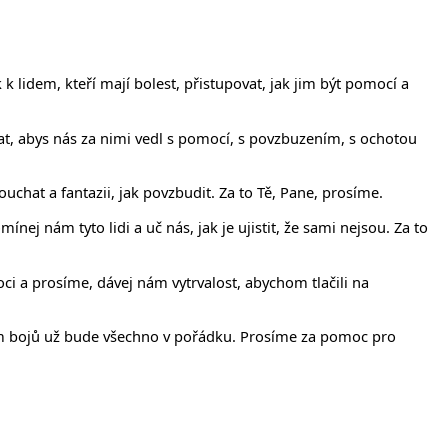
 lidem, kteří mají bolest, přistupovat, jak jim být pomocí a
nat, abys nás za nimi vedl s pomocí, s povzbuzením, s ochotou
louchat a fantazii, jak povzbudit. Za to Tě, Pane, prosíme.
ej nám tyto lidi a uč nás, jak je ujistit, že sami nejsou. Za to
ci a prosíme, dávej nám vytrvalost, abychom tlačili na
ím bojů už bude všechno v pořádku. Prosíme za pomoc pro