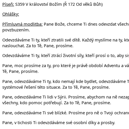
Píseň:
S359 V království Božím (Ř 172 Od věků Bůh)
Ohlášky:
Přímluvná modlitba:
Pane Bože, chceme Ti dnes odevzdat všechny,
povzbuzením.
Odevzdáváme Ti ty, kteří ztratili své dítě. Každý myslíme na ty
naslouchat. Za to Tě, Pane, prosíme.
Odevzdáváme Ti ty, kteří ztrácí životní síly, kteří prosí o to, aby
Pane, moc prosíme za ty, pro které je právě období Adventu a váno
Tě, Pane, prosíme.
Pane, odevzdáváme Ti ty, kdo nemají kde bydlet, odevzdáváme Ti 
systémové řešení této situace. Za to Tě, Pane, prosíme.
Pane, odevzdáváme Ti lidi v Sýrii. Prosíme, abychom na ně ne
všechny, kdo pomoc potřebují. Za to Tě, Pane, prosíme.
Pane, odevzdáváme Ti své blízké. Prosíme pro ně o Tvoji ochranu
Pane, v tichosti Ti odevzdáváme své osobní díky a prosby.