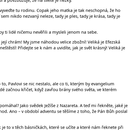
dí a povzbuzuje, že na světě je hezky.
te a vyveďte tu rodinu. Copak jeho matka je tak neschopná, že ho
 sem nikdo nezvaný neleze, tady je ples, tady je krása, tady je
oby ti lidé ničemu nevěřili a mysleli jenom na sebe.
 její chrám! My jsme náhodou velice zbožní! Veliká je Efezská
štěstí! Přidejte se k nám a uvidíte, jak je svět krásný! Veliká je
 to, Pavlovi se nic nestalo, ale co ti, kterým by evangelium
lidé začnou křičet, když zavřou brány svého světa, ve kterém
pomáhal? Jako svědek Ježíše z Nazareta. A teď mi řekněte, jaké je
od. Ano – v období adventu se těšíme z toho, že Pán Bůh poslal
k je to v těch básničkách, které se učíte a které nám řeknete při