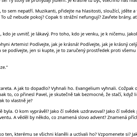
 se! Ty stoly se prohýbají jídlem. Je krásné tu být, všechno nás hla
né, to sem nepatří. Muzikanti, přidejte na hlasitosti, sloužící, jdě
. To už nebude pokoj? Copak ti strážní nefungují? Zavřete brány, ať
ho, kdo je uvnitř, je lákavý. Pro toho, kdo je venku, je k ničemu. Jak
 Artemis! Podívejte, jak je krásná! Podívejte, jak je krásný celý
se podívejte, jen si kupte, je to zaručený prostředek proti všemu ne
ze.“
azareta. A jak to dopadlo? Vyhnali ho. Evangelium vyhnali. Cožpak o
ak to, co přinesl Pavel, je skutečně tak bezmocné, že stačí, když 
k to vlastně je?
 byla. O kom vyprávěl? Jako čí svědek uzdravoval? Jako čí svědek 
ventu. A věděl by někdo, co znamená slovo advent? Znamená přích
ako ten, kterému se všichni klaněli a uctívali ho? Vzpomenete si? Ja