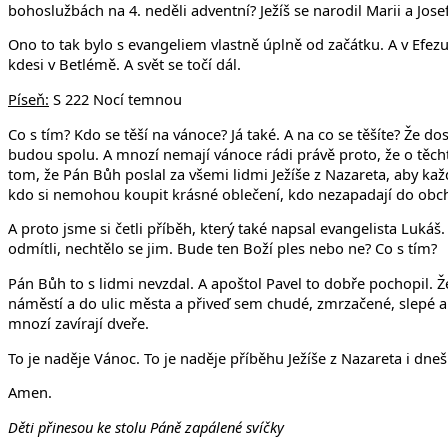
bohoslužbách na 4. neděli adventní? Ježíš se narodil Marii a Jos
Ono to tak bylo s evangeliem vlastně úplně od začátku. A v Efezu
kdesi v Betlémě. A svět se točí dál.
Píseň:
S 222 Nocí temnou
Co s tím? Kdo se těší na vánoce? Já také. A na co se těšíte? Že d
budou spolu. A mnozí nemají vánoce rádi právě proto, že o těchto s
tom, že Pán Bůh poslal za všemi lidmi Ježíše z Nazareta, aby kaž
kdo si nemohou koupit krásné oblečení, kdo nezapadají do ob
A proto jsme si četli příběh, který také napsal evangelista Lukáš.
odmítli, nechtělo se jim. Bude ten Boží ples nebo ne? Co s tím?
Pán Bůh to s lidmi nevzdal. A apoštol Pavel to dobře pochopil. Ž
náměstí a do ulic města a přiveď sem chudé, zmrzačené, slepé a 
mnozí zavírají dveře.
To je naděje Vánoc. To je naděje příběhu Ježíše z Nazareta i dnešn
Amen.
Děti přinesou ke stolu Páně zapálené svíčky