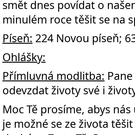
smět dnes povídat o našem 
minulém roce těšit se na sp
Píseň:
224 Novou píseň; 63
Ohlášky:
Přímluvná modlitba:
Pane 
odevzdat životy své i život
Moc Tě prosíme, abys nás u
je možné se ze života těši