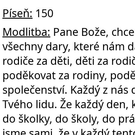
Č
Píseň:
150
Modlitba:
Pane Bože, chce
všechny dary, které nám d
rodiče za děti, děti za rod
poděkovat za rodiny, podě
společenství. Každý z nás
Tvého lidu. Že každý den,
do školky, do školy, do p
jsme sami, že v každý ten