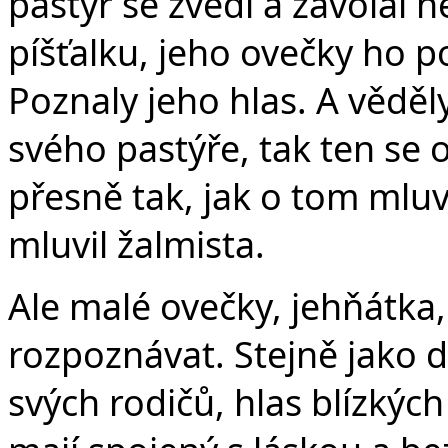
pastýř se zvedl a zavolal 
píšťalku, jeho ovečky ho po
Poznaly jeho hlas. A věděl
svého pastýře, tak ten se o
přesně tak, jak o tom mluvi
mluvil žalmista.
Ale malé ovečky, jehňátka,
rozpoznávat. Stejně jako d
svých rodičů, hlas blízkých 