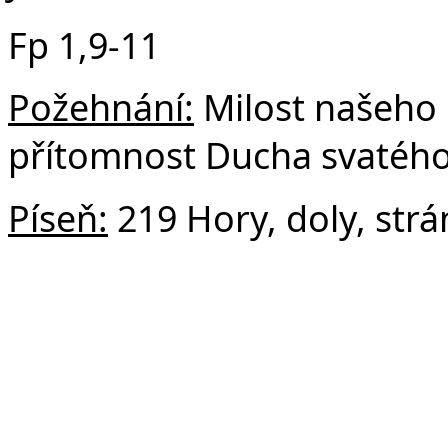
Fp 1,9-11
Požehnání:
Milost našeho P
přítomnost Ducha svatého
Píseň:
219 Hory, doly, strá