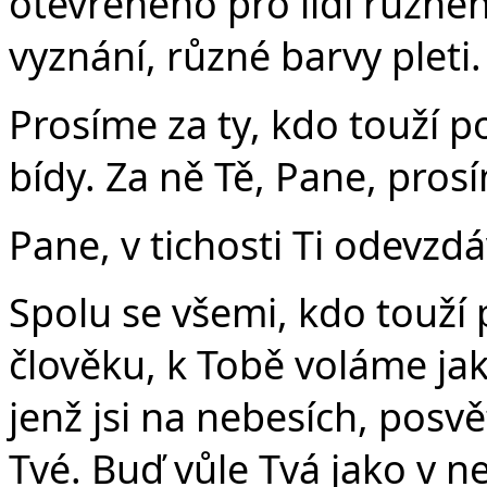
otevřeného pro lidi různé
vyznání, různé barvy pleti.
Prosíme za ty, kdo touží p
bídy. Za ně Tě, Pane, pros
Pane, v tichosti Ti odevzd
Spolu se všemi, kdo touží p
člověku, k Tobě voláme jak
jenž jsi na nebesích, posvě
Tvé. Buď vůle Tvá jako v ne