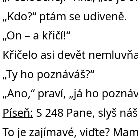
„Kdo?“ ptám se udiveně.
„On – a křičí!“
Křičelo asi devět nemluvň
„Ty ho poznáváš?“
„Ano,“ praví, „já ho pozná
Píseň:
S 248 Pane, slyš náš 
To je zajímavé, viďte? Ma