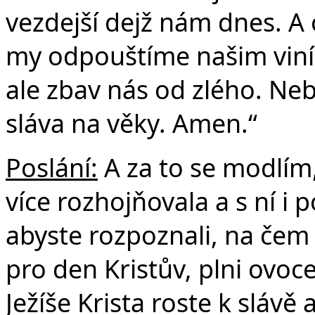
vezdejší dejž nám dnes. A 
my odpouštíme našim viní
ale zbav nás od zlého. Nebo
sláva na věky. Amen.“
Poslání:
A za to se modlím, 
více rozhojňovala a s ní i
abyste rozpoznali, na čem z
pro den Kristův, plni ovoc
Ježíše Krista roste k slávě 