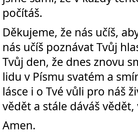
počítáš.
Děkujeme, že nás učíš, ab
nás učíš poznávat Tvůj hlas
Tvůj den, že dnes znovu s
lidu v Písmu svatém a smí
lásce i o Tvé vůli pro náš 
vědět a stále dáváš vědět, 
Amen.