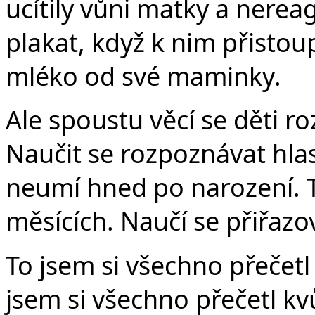
ucítily vůni matky a nere
plakat, když k nim přistoup
mléko od své maminky.
Ale spoustu věcí se děti r
Naučit se rozpoznávat hla
neumí hned po narození. To
měsících. Naučí se přiřazo
To jsem si všechno přečet
jsem si všechno přečetl k