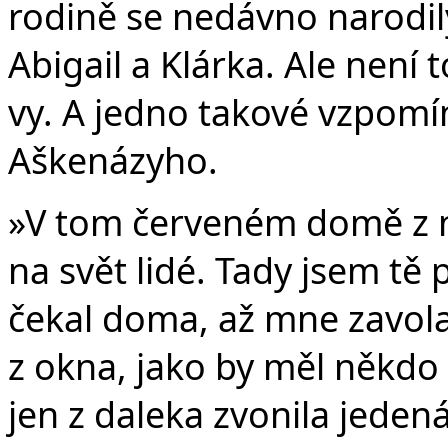
rodině se nedávno narodil
Abigail a Klárka. Ale není t
vy. A jedno takové vzpomí
Aškenázyho.
»V tom červeném domě z n
na svět lidé. Tady jsem tě
čekal doma, až mne zavolaj
z okna, jako by měl někdo p
jen z daleka zvonila jeden