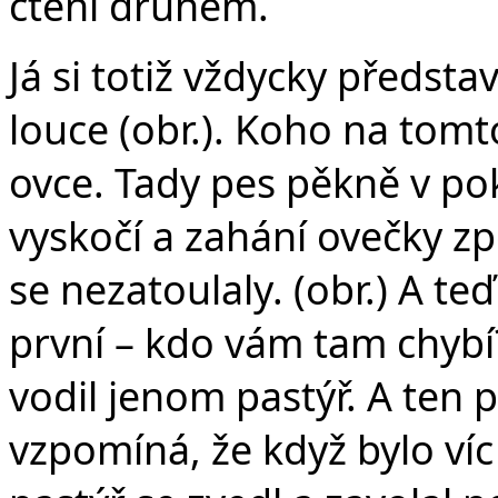
čtení druhém.
Já si totiž vždycky předst
louce (obr.). Koho na tomt
ovce. Tady pes pěkně v pokl
vyskočí a zahání ovečky zp
se nezatoulaly. (obr.) A t
první – kdo vám tam chybí
vodil jenom pastýř. A ten p
vzpomíná, že když bylo ví