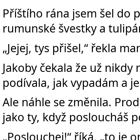
Příštího rána jsem šel do 
rumunské švestky a tulipá
„Jejej, tys přišel,“ řekla m
Jakoby čekala že už nikdy 
podívala, jak vypadám a jes
Ale náhle se změnila. Prodl
jako ty, když posloucháš 
„Poslouchej!“ říká, „to je o