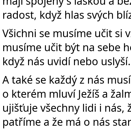
mají spojený s láskou a be
radost, když hlas svých blí
Všichni se musíme učit si 
musíme učit být na sebe ho
když nás uvidí nebo uslyší.
A také se každý z nás mus
o kterém mluví Ježíš a žal
ujišťuje všechny lidi i nás
patříme a že má o nás star