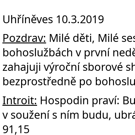
F
Uhříněves 10.3.2019
Pozdrav:
Milé děti, Milé se
bohoslužbách v první neděl
zahajuji výroční sborové 
bezprostředně po bohosl
Introit:
Hospodin praví: Bu
v soužení s ním budu, ubr
91,15