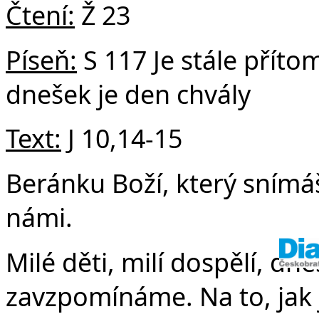
v
Čtení:
Ž 23
Píseň:
S 117 Je stále příto
dnešek je den chvály
Text:
J 10,14-15
Beránku Boží, který snímáš
námi.
Milé děti, milí dospělí, dn
zavzpomínáme. Na to, jak js