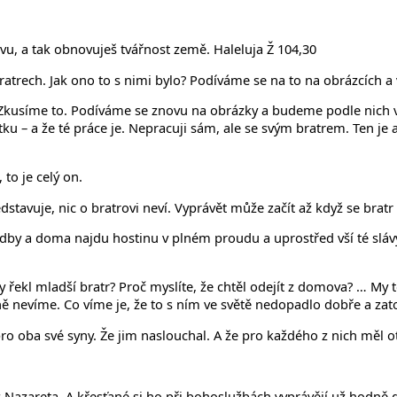
ovu, a tak obnovuješ tvářnost země. Haleluja Ž 104,30
bratrech. Jak ono to s nimi bylo? Podíváme se na to na obrázcích a
li? Zkusíme to. Podíváme se znovu na obrázky a budeme podle nich 
ku – a že té práce je. Nepracuji sám, ale se svým bratrem. Ten je 
 to je celý on.
dstavuje, nic o bratrovi neví. Vyprávět může začít až když se bratr
hudby a doma najdu hostinu v plném proudu a uprostřed vší té slávy 
 řekl mladší bratr? Proč myslíte, že chtěl odejít z domova? … My t
ě nevíme. Co víme je, že to s ním ve světě nedopadlo dobře a zato
pro oba své syny. Že jim naslouchal. A že pro každého z nich měl 
 z Nazareta. A křesťané si ho při bohoslužbách vyprávějí už hodně 