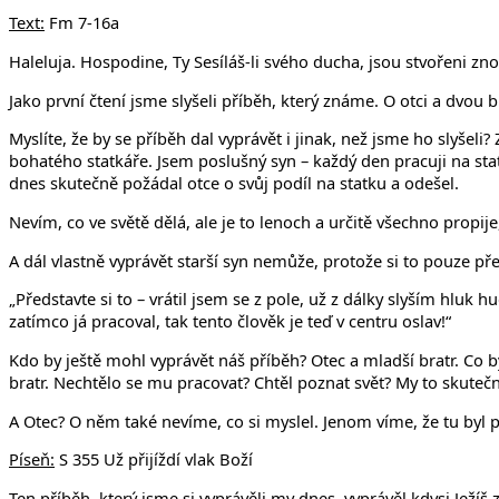
Text:
Fm 7-16a
Haleluja. Hospodine, Ty Sesíláš-li svého ducha, jsou stvořeni zn
Jako první čtení jsme slyšeli příběh, který známe. O otci a dvou 
Myslíte, že by se příběh dal vyprávět i jinak, než jsme ho slyše
bohatého statkáře. Jsem poslušný syn – každý den pracuji na stat
dnes skutečně požádal otce o svůj podíl na statku a odešel.
Nevím, co ve světě dělá, ale je to lenoch a určitě všechno propije,
A dál vlastně vyprávět starší syn nemůže, protože si to pouze pře
„Představte si to – vrátil jsem se z pole, už z dálky slyším hluk 
zatímco já pracoval, tak tento člověk je teď v centru oslav!“
Kdo by ještě mohl vyprávět náš příběh? Otec a mladší bratr. Co by
bratr. Nechtělo se mu pracovat? Chtěl poznat svět? My to skutečn
A Otec? O něm také nevíme, co si myslel. Jenom víme, že tu byl 
Píseň:
S 355 Už přijíždí vlak Boží
Ten příběh, který jsme si vyprávěli my dnes, vyprávěl kdysi Ježíš