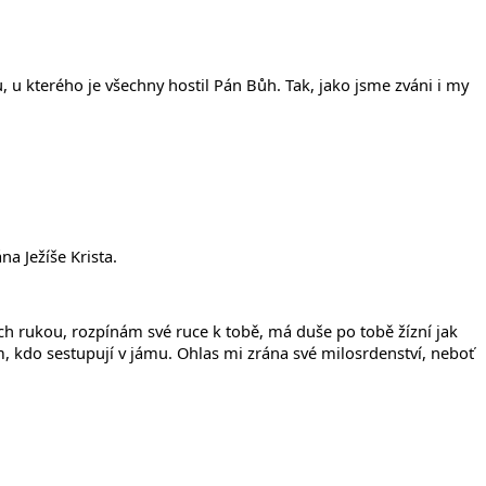
, u kterého je všechny hostil Pán Bůh. Tak, jako jsme zváni i my
a Ježíše Krista.
ch rukou, rozpínám své ruce k tobě, má duše po tobě žízní jak
kdo sestupují v jámu. Ohlas mi zrána své milosrdenství, neboť