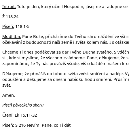
v Uhří
Introit:
Toto je den, který učinil Hospodin, jásejme a radujme se
Ž 118,24
Píseň:
118 1-5
Modlitba:
Pane Bože, přicházíme do Tvého shromáždění ve vší své 
očekávání z budoucnosti naší země i světa kolem nás. I s otázka
Chceme Ti dnes poděkovat za dar Tvého Ducha svatého. S vděčno
sil, kde si myslíme, že všechno zvládneme. Pane, děkujeme, že s
zapomínáme, že Ty nás provázíš všude, víš o každém našem krok
Děkujeme, že přinášíš do tohoto světa zvěst smíření a naděje. 
odpuštění a děkujeme za dnešní nabídku hodu smíření. Prosíme, a
svět.
Amen.
Píseň pěveckého sboru
Čtení:
Lk 15,11-32
Píseň:
S 216 Nevím, Pane, co Ti dát