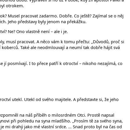
byl otrokem.
 otrok? Musel pracovat zadarmo. Dobře. Co ještě? Zajímal se o něj
uhých. Jeho představy byly jenom na překážku.
tví? Ne? Ono vlastně není – ale i je.
školy, musí pracovat. A něco vám k tomu přečtu: „Důvodů, proč si
ní koberců. Také ale neodmlouvají a neumí tak dobře hájit svá
e jí posmívají. I to přece patří k otroctví – nikoho nezajímá, co
tví utekl. Utekl od svého majitele. A představte si, že jeho
si vzpomněl na náš příběh o milosrdném Otci. Prostě napsal
synovi při pohledu na syna mladšího. „Prosím tě za svého syna,
 je mi drahý jako mé vlastní srdce. … Snad proto byl na čas od