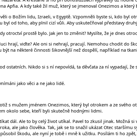
 Apfia. A kdy také žil muž, který se jmenoval Onezimos a který 
rávěli o Božím lidu, Izraeli, v Egyptě. Vzpomněli byste si, kdo byl
 tu byl od toho, aby plnil cizí vůli. Aby uskutečňoval představy dr
dy otroctví prostě bylo. Jak jen to změnit? Myslíte, že je dnes otroc
kluci hrají, viďte? Ale oni si nehrají, pracují. Nemohou chodit do 
ou být na některé činnosti šikovnější než dospělí, například na tka
d ostatních. Nikdo si s ní nepovídá, ta děvčata za ní vypadají, že s
nímáni jako věci a ne jako lidé.
totiž s mužem jménem Onezimos, který byl otrokem a ze svého otroc
dem okolo sebe, kteří byli skutečně hodnými lidmi.
at dál. Ale to by celý život utíkal. Pavel to zkusil jinak. Možná 
oka, ale jako člověka. Tak, jak se to snažil ukázat Otec staršímu 
působil škodu, ale nyní je tobě i mně k užitku. Posílám ti ho zpět,