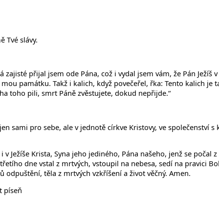
ě Tvé slávy.
.
zajisté přijal jsem ode Pána, což i vydal jsem vám, že Pán Ježíš v t
a mou památku. Takž i kalich, když povečeřel, řka: Tento kalich je t
ha toho pili, smrt Páně zvěstujete, dokud nepřijde.“
jen sami pro sebe, ale v jednotě církve Kristovy, ve společenství 
i v Ježíše Krista, Syna jeho jediného, Pána našeho, jenž se počal 
 třetího dne vstal z mrtvých, vstoupil na nebesa, sedí na pravici 
 odpuštění, těla z mrtvých vzkříšení a život věčný. Amen.
t píseň