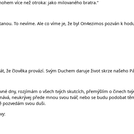
nohem více než otroka: jako milovaného bratra.“
ítanou. To nevíme. Ale co víme je, že byl On4ezimos pozván k hodu
át, že člověka provází. Svým Duchem daruje život skrze našeho Pán
vné dny, rozjímám o všech tvých skutcích, přemýšlím o činech tvý
vá, neukrývej přede mnou svou tvář, nebo se budu podobat těm, 
bě pozvedám svou duši.
vy: