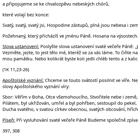
a připojujeme se ke chvalozpěvu nebeských chórů,
které volají bez konce:
Svatý, svatý, svatý jsi, Hospodine zástupů, plná jsou nebesa i zem
Požehnaný, který přicházíš ve jménu Páně. Hosana na výsostech
Slova ustanovení:
Poslyšte slova ustanovení svaté večeře Páně: „Já 
Vezměte, jezte, to jest tělo mé, kteréž se za vás láme. To čiňte n
mou památku. Nebo kolikrát byste koli jedli chléb tento a z kalic
(1K 11,23-26)
Apoštolské vyznání:
Chceme se touto svátostí posilnit ve víře. Ne
slovy Apoštolského vyznání víry:
Sbor: Věřím v Boha, Otce všemohoucího, Stvořitele nebe i země, 
Pilátem, byl ukřižován, umřel a byl pohřben, sestoupil do pekel,
Ducha svatého, v svatou církev obecnou, svatých obcování, hříchů
Píseň:
Při vysluhování svaté večeře Páně Budeme společně zpíva
397, 308