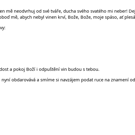
Jen mě neodvrhuj od své tváře, ducha svého svatého mi neber! Dej
voboď mě, abych nebyl vinen krví, Bože, Bože, moje spáso, ať ples
vy:
radost a pokoj Boží i odpuštění vin budou s tebou.
 nyní obdarovává a smíme si navzájem podat ruce na znamení odpuš