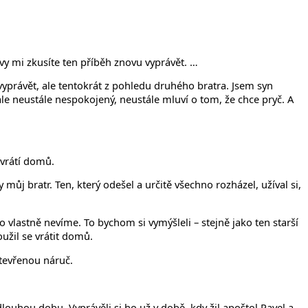
 vy mi zkusíte ten příběh znovu vyprávět. …
vyprávět, ale tentokrát z pohledu druhého bratra. Jsem syn
ale neustále nespokojený, neustále mluví o tom, že chce pryč. A
 vrátí domů.
můj bratr. Ten, který odešel a určitě všechno rozházel, užíval si,
o vlastně nevíme. To bychom si vymýšleli – stejně jako ten starší
užil se vrátit domů.
otevřenou náruč.
dlouhou dobu. Vyprávěli si ho už v době, kdy žil apoštol Pavel a