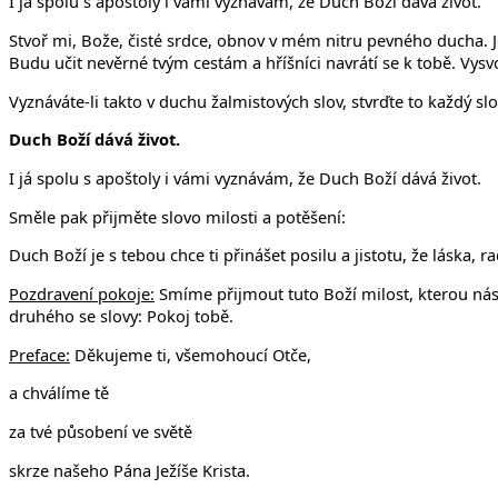
I já spolu s apoštoly i vámi vyznávám, že Duch Boží dává život.
Stvoř mi, Bože, čisté srdce, obnov v mém nitru pevného ducha. 
Budu učit nevěrné tvým cestám a hříšníci navrátí se k tobě. Vys
Vyznáváte-li takto v duchu žalmistových slov, stvrďte to každý slo
Duch Boží dává život.
I já spolu s apoštoly i vámi vyznávám, že Duch Boží dává život.
Směle pak přijměte slovo milosti a potěšení:
Duch Boží je s tebou chce ti přinášet posilu a jistotu, že láska, 
Pozdravení pokoje:
Smíme přijmout tuto Boží milost, kterou nás
druhého se slovy: Pokoj tobě.
Preface:
Děkujeme ti, všemohoucí Otče,
a chválíme tě
za tvé působení ve světě
skrze našeho Pána Ježíše Krista.