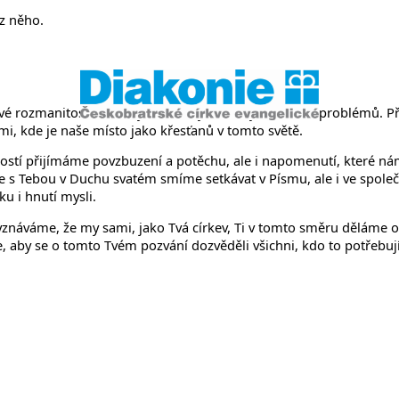
něvsi a Ř
 z něho.
rozmanitosti, s různými důrazy i názory na řešení problémů. Přic
mi, kde je naše místo jako křesťanů v tomto světě.
stí přijímáme povzbuzení a potěchu, ale i napomenutí, které nám
e s Tebou v Duchu svatém smíme setkávat v Písmu, ale i ve společ
u i hnutí mysli.
Vyznáváme, že my sami, jako Tvá církev, Ti v tomto směru děláme
by se o tomto Tvém pozvání dozvěděli všichni, kdo to potřebují s