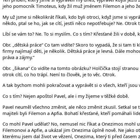
jeho pomocník Timoteus, kdy žil muž jménem Filemon a jeho žena
My už jsme si několikrát říkali, kdo byli otroci, když jsme si vyp
někdo, ptal se ho, jak se cítí, jestli něco nepotřebuje? Ne. Otrok
Líbí se vám to? Ne. To si myslím. Co s tím? Křesťané žili v době, k
Obr. „dětská práce“ Co tam vidíte? Skoro to vypadá, že si tam ti 
firmy najímají děti, je několik. Dětská práce je levná. Dále moh
práva a zájmy.“
Obr. „šikana“ Co vidíte na tomto obrázku? Holčička stojí stranou o
otrok cítí, co ho trápí. Není to člověk, je to věc. Otrok.
A tak bychom mohli pokračovat a vyprávět si o všech, kteří jsou v
Co s tím? Nejen apoštol Pavel, ale i my žijeme v těžké době.
Pavel neuměl všechno změnit, ale něco změnit zkusil. Setkal se 
majiteli byli Filemon a Apfia. Bohatí křesťané, kteří pomáhali li
Co mohl Pavel udělat? No, nemusel nic říkat a Onezimos mohl utík
Filemonovi a Apfie, a ukázal jim Onezima úplně nově. Ne jako otr
kterému jsem dal život ve vězení, Onezima, který ti před časem z