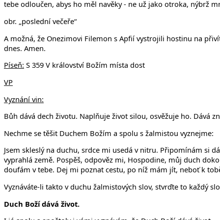
tebe odloučen, abys ho měl navěky - ne už jako otroka, nýbrž m
obr. „poslední večeře“
A možná, že Onezimovi Filemon s Apfií vystrojili hostinu na přiv
dnes. Amen.
Píseň:
S 359 V království Božím místa dost
VP
Vyznání vin:
Bůh dává dech životu. Naplňuje život silou, osvěžuje ho. Dává zn
Nechme se těšit Duchem Božím a spolu s žalmistou vyznejme:
Jsem skleslý na duchu, srdce mi usedá v nitru. Připomínám si dá
vyprahlá země. Pospěš, odpověz mi, Hospodine, můj duch dokoná
doufám v tebe. Dej mi poznat cestu, po níž mám jít, neboť k to
Vyznáváte-li takto v duchu žalmistových slov, stvrďte to každý slo
Duch Boží dává život.