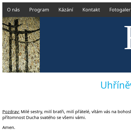
O nás
Program
Kázání
Kontakt
Fotogaler
Českobra
Uhříněv
Pozdrav:
Milé sestry, milí bratři, milí přátelé, vítám vás na bo
přítomnost Ducha svatého se všemi vámi.
Amen.