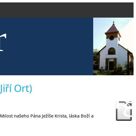
r
kve evang
iří Ort)
Milost našeho Pána Ježíše Krista, láska Boží a