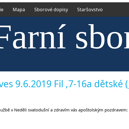
ie
Mapa
Sborové dopisy
Staršovstvo
Farní sbo
trské cír
es 9.6.2019 Fil ,7-16a dětské (J
hoslužbě v Neděli svatodušní a zdravím vás apoštolským pozdravem: 