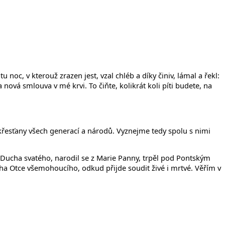
u noc, v kterouž zrazen jest, vzal chléb a díky činiv, lámal a řekl:
a nová smlouva v mé krvi. To čiňte, kolikrát koli píti budete, na
s křesťany všech generací a národů. Vyznejme tedy spolu s nimi
z Ducha svatého, narodil se z Marie Panny, trpěl pod Pontským
Boha Otce všemohoucího, odkud přijde soudit živé i mrtvé. Věřím v