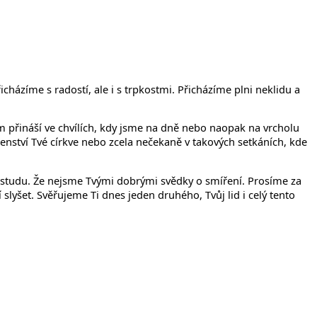
íčanech
házíme s radostí, ale i s trpkostmi. Přicházíme plni neklidu a
 přináší ve chvílích, kdy jsme na dně nebo naopak na vrcholu
enství Tvé církve nebo zcela nečekaně v takových setkáních, kde
 ostudu. Že nejsme Tvými dobrými svědky o smíření. Prosíme za
lyšet. Svěřujeme Ti dnes jeden druhého, Tvůj lid i celý tento