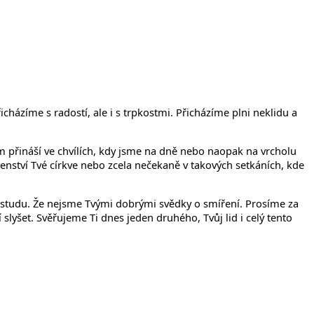
íčanech
házíme s radostí, ale i s trpkostmi. Přicházíme plni neklidu a
 přináší ve chvílích, kdy jsme na dně nebo naopak na vrcholu
enství Tvé církve nebo zcela nečekaně v takových setkáních, kde
 ostudu. Že nejsme Tvými dobrými svědky o smíření. Prosíme za
lyšet. Svěřujeme Ti dnes jeden druhého, Tvůj lid i celý tento