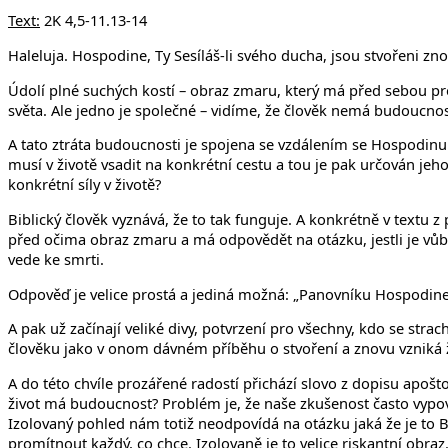
Text:
2K 4,5-11.13-14
Haleluja. Hospodine, Ty Sesíláš-li svého ducha, jsou stvořeni zn
Údolí plné suchých kostí – obraz zmaru, který má před sebou pro
světa. Ale jedno je společné – vidíme, že člověk nemá budoucnos
A tato ztráta budoucnosti je spojena se vzdálením se Hospodinu.
musí v životě vsadit na konkrétní cestu a tou je pak určován jeho
konkrétní síly v životě?
Biblický člověk vyznává, že to tak funguje. A konkrétně v textu z 
před očima obraz zmaru a má odpovědět na otázku, jestli je vůbe
vede ke smrti.
Odpověď je velice prostá a jediná možná: „Panovníku Hospodine,
A pak už začínají veliké divy, potvrzení pro všechny, kdo se stra
člověku jako v onom dávném příběhu o stvoření a znovu vzniká ž
A do této chvíle prozářené radostí přichází slovo z dopisu apošt
život má budoucnost? Problém je, že naše zkušenost často vyp
Izolovaný pohled nám totiž neodpovídá na otázku jaká že je to Bo
promítnout každý, co chce. Izolovaně je to velice riskantní obraz