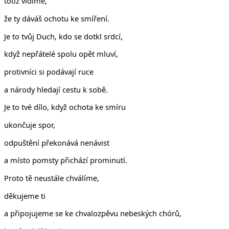
totiž vidíme,
že ty dáváš ochotu ke smíření.
Je to tvůj Duch, kdo se dotkl srdcí,
když nepřátelé spolu opět mluví,
protivníci si podávají ruce
a národy hledají cestu k sobě.
Je to tvé dílo, když ochota ke smíru
ukončuje spor,
odpuštění překonává nenávist
a místo pomsty přichází prominutí.
Proto tě neustále chválíme,
děkujeme ti
a připojujeme se ke chvalozpěvu nebeských chórů,