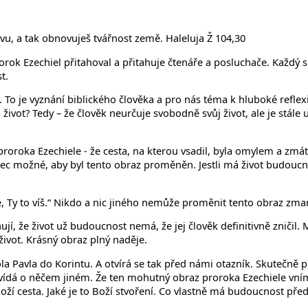
ovu, a tak obnovuješ tvářnost země. Haleluja Ž 104,30
rok Ezechiel přitahoval a přitahuje čtenáře a posluchače. Každý 
t.
 To je vyznání biblického člověka a pro nás téma k hluboké reflex
 život? Tedy – že člověk neurčuje svobodně svůj život, ale je stále
proroka Ezechiele - že cesta, na kterou vsadil, byla omylem a zmátla
c možné, aby byl tento obraz proměněn. Jestli má život budoucnost
 Ty to víš.“ Nikdo a nic jiného nemůže proměnit tento obraz zmar
chují, že život už budoucnost nemá, že jej člověk definitivně zniči
ivot. Krásný obraz plný naděje.
ola Pavla do Korintu. A otvírá se tak před námi otazník. Skutečně 
ovídá o něčem jiném. Že ten mohutný obraz proroka Ezechiele vn
ží cesta. Jaké je to Boží stvoření. Co vlastně má budoucnost před
.