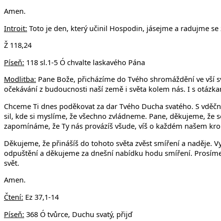
v Uhří
Amen.
Introit:
Toto je den, který učinil Hospodin, jásejme a radujme se
Ž 118,24
Píseň:
118 sl.1-5 Ó chvalte laskavého Pána
Modlitba:
Pane Bože, přicházíme do Tvého shromáždění ve vší své 
očekávání z budoucnosti naší země i světa kolem nás. I s otázka
Chceme Ti dnes poděkovat za dar Tvého Ducha svatého. S vděčno
sil, kde si myslíme, že všechno zvládneme. Pane, děkujeme, že s
zapomínáme, že Ty nás provázíš všude, víš o každém našem krok
Děkujeme, že přinášíš do tohoto světa zvěst smíření a naděje. 
odpuštění a děkujeme za dnešní nabídku hodu smíření. Prosíme, a
svět.
Amen.
Čtení:
Ez 37,1-14
Píseň:
368 Ó tvůrce, Duchu svatý, přijď