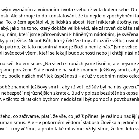
 svým vyznáním a vnímáním života svého i života kolem sebe. Do tě
nosti. Ale shrnuje to do konstatování, že tu nejde o zpochybnění f
a. To, o čem apoštol ví, je
lidská
slabost. Není nikterak útočný, n
abý. Jako na toho, který dokáže veliké věci, ale zároveň dokáže sel
ku, nám, kteří jsme přirovnáváni k hliněným nádobám, je svěřena
y pro Ježíše. Neboť Bůh, který řekl 'ze tmy ať zazáří světlo', osvíti
patrno, že tato nesmírná moc je Boží a není z nás.” Jsme velice k
li svědectví všem, kteří se lekají budoucnosti nebo ji chtějí násil
 i na svět kolem sebe. „Na všech stranách jsme tísněni, ale nejsm
jsme poraženi. Stále nosíme na sobě znamení Ježíšovy smrti, aby i 
ch not, podle našich měřítek úspěšnosti – ať už v osobním nebo c
sobě znamení Ježíšovy smrti, aby i život Ježíšův byl na nás zjeven.”
 nebezpečí nejrůznějších zkratek. Buď v poloze bezútěšné skepse n
 v těchto zkratkách bychom nedokázali být pomocí a povzbuzením tě
eho, co zažíváme, platí, že vše, co Ježíš přinesl je reálnou nadějí
í humanismus. Ale – v pokorném vědomí slabosti člověka a jediném zd
vil' - i my věříme, a proto také mluvíme, vždyť víme, že ten, kdo vz