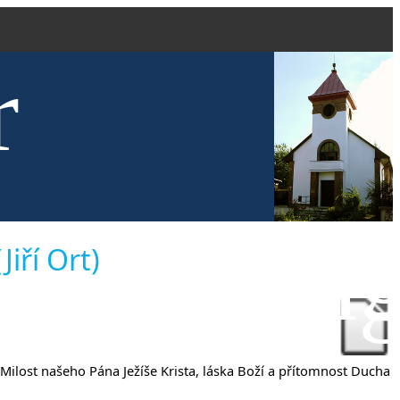
r
kve evang
iří Ort)
 Milost našeho Pána Ježíše Krista, láska Boží a přítomnost Ducha