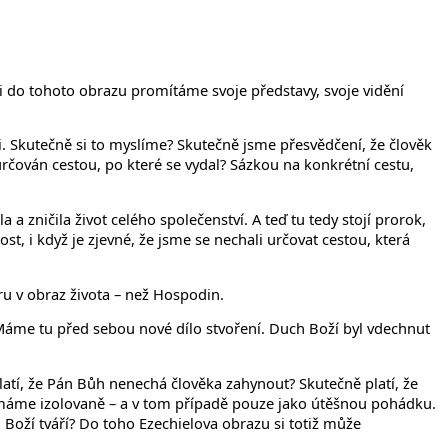
si do tohoto obrazu promítáme svoje představy, svoje vidění
i. Skutečně si to myslíme? Skutečně jsme přesvědčení, že člověk
 určován cestou, po které se vydal? Sázkou na konkrétní cestu,
 a zničila život celého společenství. A teď tu tedy stojí prorok,
, i když je zjevné, že jsme se nechali určovat cestou, která
u v obraz života – než Hospodin.
l. Máme tu před sebou nové dílo stvoření. Duch Boží byl vdechnut
platí, že Pán Bůh nenechá člověka zahynout? Skutečně platí, že
ímáme izolovaně – a v tom případě pouze jako útěšnou pohádku.
 Boží tváří? Do toho Ezechielova obrazu si totiž může