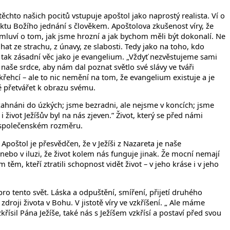
chto našich pocitů vstupuje apoštol jako naprostý realista. Ví o
aktu Božího jednání s člověkem. Apoštolova zkušenost víry, že
emluví o tom, jak jsme hrozní a jak bychom měli být dokonalí. Ne
hat ze strachu, z únavy, ze slabosti. Tedy jako na toho, kdo
 tak zásadní věc jako je evangelium. „Vždyť nezvěstujeme sami
l naše srdce, aby nám dal poznat světlo své slávy ve tváři
řehcí – ale to nic nemění na tom, že evangelium existuje a je
ně přetvářet k obrazu svému.
e zahnáni do úzkých; jsme bezradni, ale nejsme v koncích; jsme
život Ježíšův byl na nás zjeven.” Život, který se před námi
elospolečenském rozměru.
 Apoštol je přesvědčen, že v Ježíši z Nazareta je naše
ebo v iluzi, že život kolem nás funguje jinak. Že mocní nemají
m, kteří ztratili schopnost vidět život – v jeho kráse i v jeho
 pro tento svět. Láska a odpuštění, smíření, přijetí druhého
roji života v Bohu. V jistotě víry ve vzkříšení. „ Ale máme
křísil Pána Ježíše, také nás s Ježíšem vzkřísí a postaví před svou