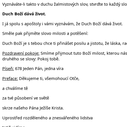
Vyznáváte-li takto v duchu žalmistových slov, stvrďte to každý slo
Duch Boží dává život.
I já spolu s apoštoly i vámi vyznávám, že Duch Boží dává život.
Směle pak přijměte slovo milosti a potěšení:
Duch Boží je s tebou chce ti přinášet posilu a jistotu, že láska, 
Pozdravení pokoje:
Smíme přijmout tuto Boží milost, kterou nás
druhého se slovy: Pokoj tobě.
Píseň:
678 Jeden Pán, jedna víra
Preface:
Děkujeme ti, všemohoucí Otče,
a chválíme tě
za tvé působení ve světě
skrze našeho Pána Ježíše Krista.
Uprostřed rozděleného a znesvářeného lidstva