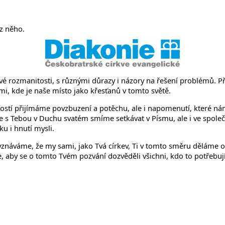
něvsi a Ř
 z něho.
rozmanitosti, s různými důrazy i názory na řešení problémů. Přic
mi, kde je naše místo jako křesťanů v tomto světě.
stí přijímáme povzbuzení a potěchu, ale i napomenutí, které nám
e s Tebou v Duchu svatém smíme setkávat v Písmu, ale i ve společ
u i hnutí mysli.
Vyznáváme, že my sami, jako Tvá církev, Ti v tomto směru děláme
by se o tomto Tvém pozvání dozvěděli všichni, kdo to potřebují s