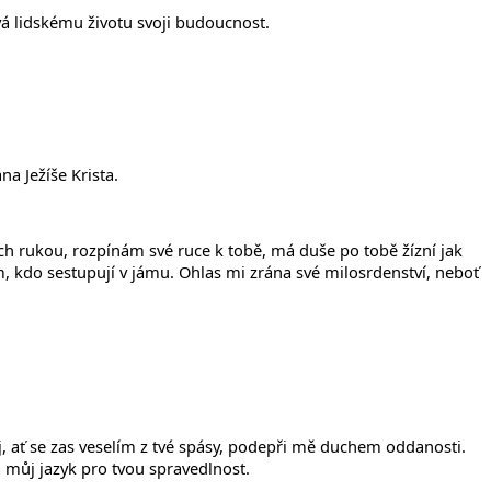
ává lidskému životu svoji budoucnost.
a Ježíše Krista.
ch rukou, rozpínám své ruce k tobě, má duše po tobě žízní jak
kdo sestupují v jámu. Ohlas mi zrána své milosrdenství, neboť
, ať se zas veselím z tvé spásy, podepři mě duchem oddanosti.
á můj jazyk pro tvou spravedlnost.