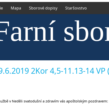
ie
Mapa
Sborové dopisy
Staršovstvo
Farní sbo
trské cír
9.6.2019 2Kor 4,5-11.13-14 VP (J
hoslužbě v Neděli svatodušní a zdravím vás apoštolským pozdravem: