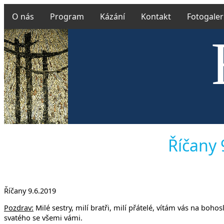
O nás
Program
Kázání
Kontakt
Fotogaler
Českobra
Říčany 
Říčany 9.6.2019
Pozdrav:
Milé sestry, milí bratři, milí přátelé, vítám vás na bo
svatého se všemi vámi.