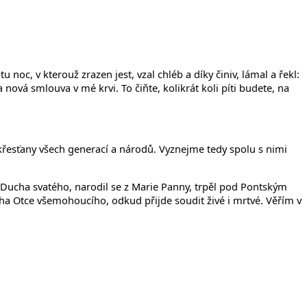
u noc, v kterouž zrazen jest, vzal chléb a díky činiv, lámal a řekl:
a nová smlouva v mé krvi. To čiňte, kolikrát koli píti budete, na
s křesťany všech generací a národů. Vyznejme tedy spolu s nimi
z Ducha svatého, narodil se z Marie Panny, trpěl pod Pontským
Boha Otce všemohoucího, odkud přijde soudit živé i mrtvé. Věřím v