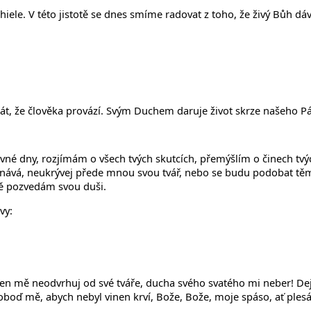
hiele. V této jistotě se dnes smíme radovat z toho, že živý Bůh d
át, že člověka provází. Svým Duchem daruje život skrze našeho Pán
vné dny, rozjímám o všech tvých skutcích, přemýšlím o činech tvý
vá, neukrývej přede mnou svou tvář, nebo se budu podobat těm, 
bě pozvedám svou duši.
vy:
Jen mě neodvrhuj od své tváře, ducha svého svatého mi neber! Dej
voboď mě, abych nebyl vinen krví, Bože, Bože, moje spáso, ať ples