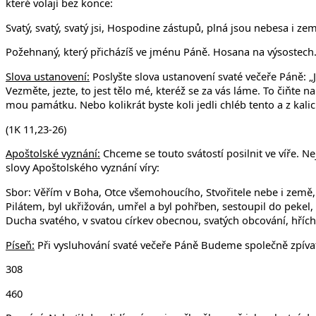
které volají bez konce:
Svatý, svatý, svatý jsi, Hospodine zástupů, plná jsou nebesa i zem
Požehnaný, který přicházíš ve jménu Páně. Hosana na výsostech
Slova ustanovení:
Poslyšte slova ustanovení svaté večeře Páně: „Já 
Vezměte, jezte, to jest tělo mé, kteréž se za vás láme. To čiňte n
mou památku. Nebo kolikrát byste koli jedli chléb tento a z kalic
(1K 11,23-26)
Apoštolské vyznání:
Chceme se touto svátostí posilnit ve víře. Ne
slovy Apoštolského vyznání víry:
Sbor: Věřím v Boha, Otce všemohoucího, Stvořitele nebe i země, 
Pilátem, byl ukřižován, umřel a byl pohřben, sestoupil do pekel,
Ducha svatého, v svatou církev obecnou, svatých obcování, hříchů
Píseň:
Při vysluhování svaté večeře Páně Budeme společně zpíva
308
460