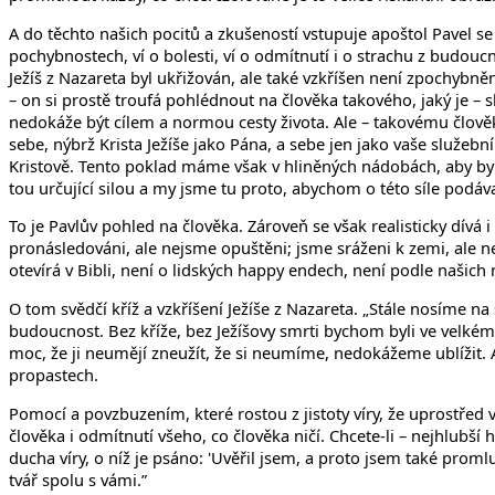
A do těchto našich pocitů a zkušeností vstupuje apoštol Pavel se
pochybnostech, ví o bolesti, ví o odmítnutí i o strachu z budouc
Ježíš z Nazareta byl ukřižován, ale také vzkříšen není zpochybněn
– on si prostě troufá pohlédnout na člověka takového, jaký je – sl
nedokáže být cílem a normou cesty života. Ale – takovému člově
sebe, nýbrž Krista Ježíše jako Pána, a sebe jen jako vaše služebník
Kristově. Tento poklad máme však v hliněných nádobách, aby bylo 
tou určující silou a my jsme tu proto, abychom o této síle podáva
To je Pavlův pohled na člověka. Zároveň se však realisticky dívá
pronásledováni, ale nejsme opuštěni; jsme sráženi k zemi, ale ne
otevírá v Bibli, není o lidských happy endech, není podle naši
O tom svědčí kříž a vzkříšení Ježíše z Nazareta. „Stále nosíme na 
budoucnost. Bez kříže, bez Ježíšovy smrti bychom byli ve velkém
moc, že ji neumějí zneužít, že si neumíme, nedokážeme ublížit. A
propastech.
Pomocí a povzbuzením, které rostou z jistoty víry, že uprostřed vš
člověka i odmítnutí všeho, co člověka ničí. Chcete-li – nejhlubš
ducha víry, o níž je psáno: 'Uvěřil jsem, a proto jsem také promlu
tvář spolu s vámi.”