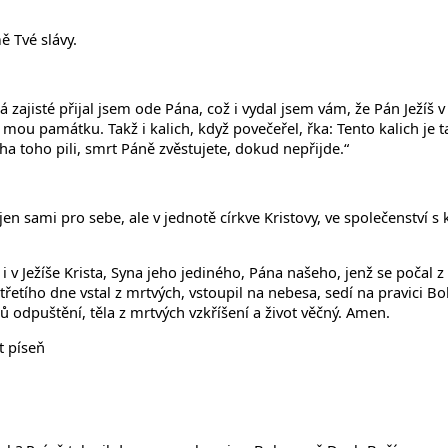
ě Tvé slávy.
.
zajisté přijal jsem ode Pána, což i vydal jsem vám, že Pán Ježíš v t
a mou památku. Takž i kalich, když povečeřel, řka: Tento kalich je t
ha toho pili, smrt Páně zvěstujete, dokud nepřijde.“
jen sami pro sebe, ale v jednotě církve Kristovy, ve společenství 
i v Ježíše Krista, Syna jeho jediného, Pána našeho, jenž se počal 
 třetího dne vstal z mrtvých, vstoupil na nebesa, sedí na pravici 
 odpuštění, těla z mrtvých vzkříšení a život věčný. Amen.
t píseň