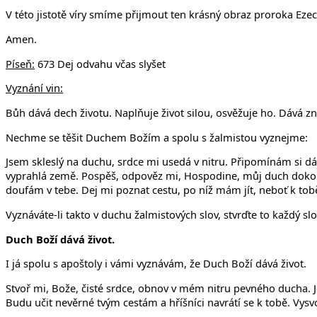
V této jistotě víry smíme přijmout ten krásný obraz proroka Ezec
Amen.
Píseň:
673 Dej odvahu včas slyšet
Vyznání vin:
Bůh dává dech životu. Naplňuje život silou, osvěžuje ho. Dává zn
Nechme se těšit Duchem Božím a spolu s žalmistou vyznejme:
Jsem skleslý na duchu, srdce mi usedá v nitru. Připomínám si dá
vyprahlá země. Pospěš, odpověz mi, Hospodine, můj duch dokoná
doufám v tebe. Dej mi poznat cestu, po níž mám jít, neboť k to
Vyznáváte-li takto v duchu žalmistových slov, stvrďte to každý slo
Duch Boží dává život.
I já spolu s apoštoly i vámi vyznávám, že Duch Boží dává život.
Stvoř mi, Bože, čisté srdce, obnov v mém nitru pevného ducha. 
Budu učit nevěrné tvým cestám a hříšníci navrátí se k tobě. Vys