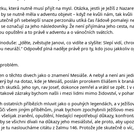
, která nutně musí přijít na mysl. Otázka, jestli je Ježíš z Nazare
by se nutně měla v adventu objevit – když ne kvůli nám, tak kvůli li
 skutečně při sebelepší snaze perzonálu utíká čas řádově pomaleji 
 se označují za Jeho následovníky. Že není přijímána Jeho cesta, na
jsou opuštěni a to právě v adventu a o vánočních svátcích.
oduše: „Jděte, zvěstujte Janovi, co vidíte a slyšíte: Slepí vidí, chr
euráží.“ Odpověď plná naděje právě pro ty, kdo jsou jakkoliv opu
e problém.
čen o těchto divech jako o znamení Mesiáše. A nebyl a není ani jedi
 který byl na dotaz, kde je Mesiáš, poslán prorokem Eliášem k br
 skutků. Jeho syn, rav Josef, dokonce zemřel a vrátil se zpět. I v 
 A takové zázraky bychom našli i mezi lidmi mimo židovství, v po
ostatních příbězích mluvit jako o pouhých legendách, a v Ježíšově
i všem jiným příběhům, jinak bychom zpochybnili Ježíšovo mesiáš
šelijak zranění, opuštění, hledající nepotřebují důkazy, konfrontaci
aby se všichni dívali na důkazy jeho mesiášství, ale proto, aby u
o je tu nasloucháme citátu z žalmu 146. Protože jde skutečně o víc,