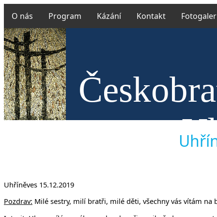
O nás
Program
Kázání
Kontakt
Fotogaler
Českobrat
v Uh
Uhřín
Uhříněves 15.12.2019
Pozdrav:
Milé sestry, milí bratři, milé děti, všechny vás vítám na