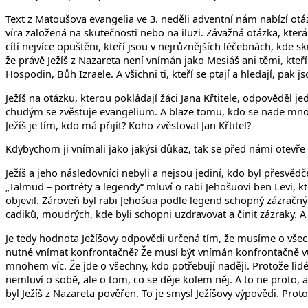
Text z Matoušova evangelia ve 3. neděli adventní nám nabízí otázku
víra založená na skutečnosti nebo na iluzi. Závažná otázka, která 
cítí nejvíce opuštěni, kteří jsou v nejrůznějších léčebnách, kde
že právě Ježíš z Nazareta není vnímán jako Mesiáš ani těmi, kteří
Hospodin, Bůh Izraele. A všichni ti, kteří se ptají a hledají, pak 
Ježíš na otázku, kterou pokládají žáci Jana Křtitele, odpověděl jedn
chudým se zvěstuje evangelium. A blaze tomu, kdo se nade mnou n
Ježíš je tím, kdo má přijít? Koho zvěstoval Jan Křtitel?
Kdybychom ji vnímali jako jakýsi důkaz, tak se před námi otevř
Ježíš a jeho následovníci nebyli a nejsou jediní, kdo byl přesvěd
„Talmud – portréty a legendy“ mluví o rabi Jehošuovi ben Levi,
objevil. Zároveň byl rabi Jehošua podle legend schopný zázračných
cadiků, moudrých, kde byli schopni uzdravovat a činit zázraky.
Je tedy hodnota Ježíšovy odpovědi určená tím, že musíme o všech 
nutné vnímat konfrontačně? Že musí být vnímán konfrontačně vůč
mnohem víc. Že jde o všechny, kdo potřebují naději. Protože lidé v
nemluví o sobě, ale o tom, co se děje kolem něj. A to ne proto, 
byl Ježíš z Nazareta pověřen. To je smysl Ježíšovy výpovědi. Prot