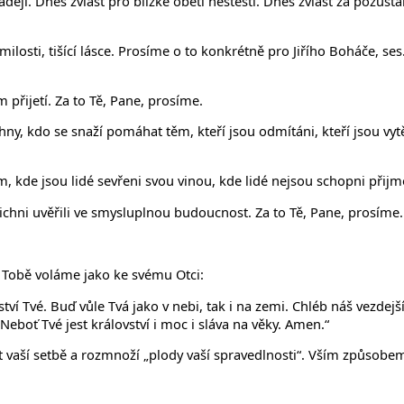
ěji. Dnes zvlášť pro blízké obětí neštěstí. Dnes zvlášť za pozůsta
osti, tišící lásce. Prosíme o to konkrétně pro Jiřího Boháče, ses.
přijetí. Za to Tě, Pane, prosíme.
y, kdo se snaží pomáhat těm, kteří jsou odmítáni, kteří jsou vytě
 kde jsou lidé sevřeni svou vinou, kde lidé nejsou schopni přijm
ichni uvěřili ve smysluplnou budoucnost. Za to Tě, Pane, prosíme.
k Tobě voláme jako ke svému Otci:
ovství Tvé. Buď vůle Tvá jako v nebi, tak i na zemi. Chléb náš vezd
eboť Tvé jest království i moc i sláva na věky. Amen.“
st vaší setbě a rozmnoží „plody vaší spravedlnosti“. Vším způsobe