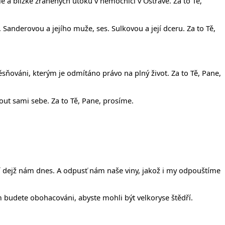
lé a blízké zraněných útoku v nemocnici v Ostravě. Za to Tě,
 Sanderovou a jejího muže, ses. Sulkovou a její dceru. Za to Tě,
sňováni, kterým je odmítáno právo na plný život. Za to Tě, Pane,
out sami sebe. Za to Tě, Pane, prosíme.
ejší dejž nám dnes. A odpusť nám naše viny, jakož i my odpouštíme
m budete obohacováni, abyste mohli být velkoryse štědří.