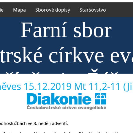
ie
Mapa
Sborové dopisy
Staršovstvo
Farní sbor
rské církve ev
říněvsi a Říča
ěves 15.12.2019 Mt 11,2-11 (Jiř
 bohoslužbách ve 3. neděli adventí.