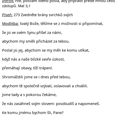
Introit:
Hle, posílám svého posla, aby připravil přede mnou cest
zástupů. Mal 3,1
Píseň:
273 Zvedněte brány svrchků svých
Modlitba:
Svatý Bože, těšíme se z možnosti si připomínat,
že jsi ve svém Synu přišel za námi,
abychom my směli přicházet za tebou.
Poslal jsi jej, abychom se my měli ke komu utíkat,
když nás a naše blízké sevře úzkost,
přemáhají obavy, tíží trápení.
Shromáždili jsme se i dnes před tebou,
abychom tě společně vzývali, oslavovali a chválili.
Jsme tady a s pokorou čekáme,
že nás zasáhneš svým slovem: povzbudíš a napomeneš.
Ke komu jinému bychom šli, Pane?