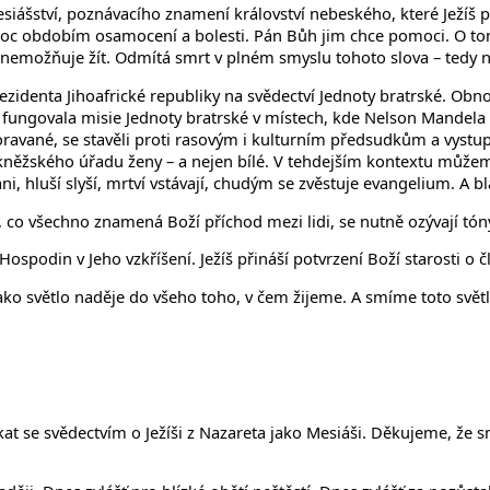
iášství, poznávacího znamení království nebeského, které Ježíš př
ánoc obdobím osamocení a bolesti. Pán Bůh jim chce pomoci. O tom
é znemožňuje žít. Odmítá smrt v plném smyslu tohoto slova – tedy 
denta Jihoafrické republiky na svědectví Jednoty bratrské. Obnove
 fungovala misie Jednoty bratrské v místech, kde Nelson Mandela ž
Moravané, se stavěli proti rasovým i kulturním předsudkům a vystup
něžského úřadu ženy – a nejen bílé. V tehdejším kontextu můžeme m
váni, hluší slyší, mrtví vstávají, chudým se zvěstuje evangelium. A
, co všechno znamená Boží příchod mezi lidi, se nutně ozývají tón
al Hospodin v Jeho vzkříšení. Ježíš přináší potvrzení Boží starosti o 
ako světlo naděje do všeho toho, v čem žijeme. A smíme toto světl
at se svědectvím o Ježíši z Nazareta jako Mesiáši. Děkujeme, že s