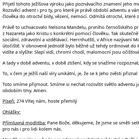
Přijetí tohoto Ježíšova výroku jako poznávacího znamení jeho mes
Rozsvěcí advent i pro ty, pro které je právě období adventu a v
člověka do otroctví bídy, vězení, nemocí. Odmítá otroctví, kter
Právě to uchvacovalo Nelsona Mandelu, prvního černošského prezi
z Nazareta jako Kristu s konkrétní pomocí člověku. Tak skutečně
sociální, zdravotní a vzdělávací. Herrnhutští, v Africe nazývaní 
útočiště. V obnovené Jednotě bylo běžné už tehdy ordinovat do k
vidíte a slyšíte: Slepí vidí, chromí chodí, malomocní jsou očišťo
A tady v době adventu, v době ztišení, kdy se snažíme rozpoznat
To, v čem je Ježíš naší víry unikátní, je, že se k Jeho zvěsti přizn
Toto smíme přijmout. Smíme si nechat rozsvítit světlo adventu j
obdobím tmy. Amen.
Píseň:
274 Vítej nám, hoste přemilý
Ohlášky:
Přímluvná modlitba:
Pane Bože, děkujeme, že jsme se směli setk
pro nás i pro lidi kolem nás.