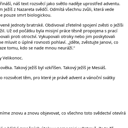
ináší, náš text rozsvěcí jako světlo naděje uprostřed adventu.
 Ježíš z Nazareta svědčí. Odmítá všechnu zvůli, která vede
ne pouze smrt biologickou.
né Jednoty bratrské. Obdivoval zřetelné spojení zvěsti o Ježíši
il. Už od počátku byla misijní práce těsně propojena s prací
ovali proti otroctví. Vykupovali otroky nebo jim poskytovali
luvit o úplné rovnosti pohlaví. „Jděte, zvěstujte Janovi, co
 blaze tomu, kdo se nade mnou neuráží.“
y Velikonoc.
člověka. Takový Ježíš byl vzkříšen. Takový Ježíš je Mesiáš.
o rozsvěcet těm, pro které je právě advent a vánoční svátky
míme znovu a znovu objevovat, co všechno toto svědectví otevírá