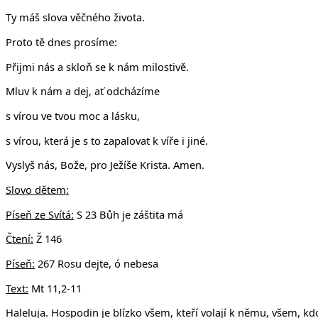
Ty máš slova věčného života.
Proto tě dnes prosíme:
Přijmi nás a skloň se k nám milostivě.
Mluv k nám a dej, ať odcházíme
s vírou ve tvou moc a lásku,
s vírou, která je s to zapalovat k víře i jiné.
Vyslyš nás, Bože, pro Ježíše Krista. Amen.
Slovo dětem:
Píseň ze Svítá:
S 23 Bůh je záštita má
Čtení:
Ž 146
Píseň:
267 Rosu dejte, ó nebesa
Text:
Mt 11,2-11
Haleluja. Hospodin je blízko všem, kteří volají k němu, všem, kd