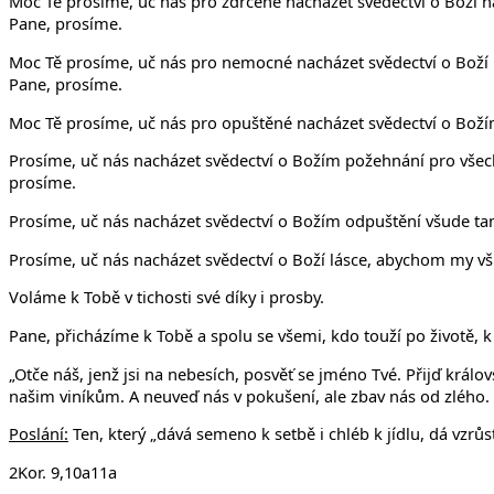
Moc Tě prosíme, uč nás pro zdrcené nacházet svědectví o Boží nad
Pane, prosíme.
Moc Tě prosíme, uč nás pro nemocné nacházet svědectví o Boží mil
Pane, prosíme.
Moc Tě prosíme, uč nás pro opuštěné nacházet svědectví o Božím 
Prosíme, uč nás nacházet svědectví o Božím požehnání pro všechn
prosíme.
Prosíme, uč nás nacházet svědectví o Božím odpuštění všude tam,
Prosíme, uč nás nacházet svědectví o Boží lásce, abychom my vš
Voláme k Tobě v tichosti své díky i prosby.
Pane, přicházíme k Tobě a spolu se všemi, kdo touží po životě, 
„Otče náš, jenž jsi na nebesích, posvěť se jméno Tvé. Přijď král
našim viníkům. A neuveď nás v pokušení, ale zbav nás od zlého. N
Poslání:
Ten, který „dává semeno k setbě i chléb k jídlu, dá vzrů
2Kor. 9,10a11a