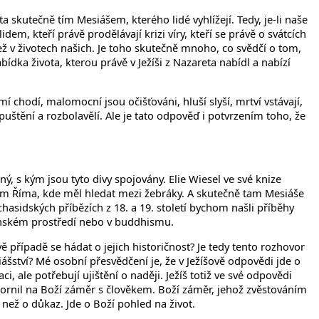
ta skutečně tím Mesiášem, kterého lidé vyhlížejí. Tedy, je-li naše
dem, kteří právě prodělávají krizi víry, kteří se právě o svátcích
než v životech našich. Je toho skutečně mnoho, co svědčí o tom,
bídka života, kterou právě v Ježíši z Nazareta nabídl a nabízí
omí chodí, malomocní jsou očišťováni, hluší slyší, mrtví vstávají,
štění a rozbolavělí. Ale je tato odpověď i potvrzením toho, že
ný, s kým jsou tyto divy spojovány. Elie Wiesel ve své knize
anám Říma, kde měl hledat mezi žebráky. A skutečně tam Mesiáše
chasidských příbězích z 18. a 19. století bychom našli příběhy
hanském prostředí nebo v buddhismu.
 případě se hádat o jejich historičnost? Je tedy tento rozhovor
ství? Mé osobní přesvědčení je, že v Ježíšově odpovědi jde o
, ale potřebují ujištění o naději. Ježíš totiž ve své odpovědi
pozornil na Boží záměr s člověkem. Boží záměr, jehož zvěstováním
 než o důkaz. Jde o Boží pohled na život.