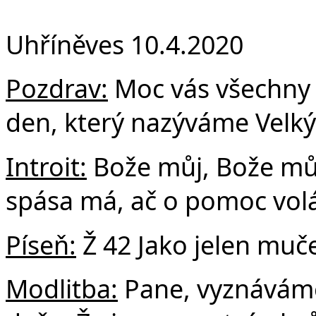
Fa
Uhříněves 10.4.2020
Pozdrav:
Moc vás všechny 
den, který nazýváme Velk
Introit:
Bože můj, Bože můj
spása má, ač o pomoc vol
Píseň:
Ž 42 Jako jelen muče
Modlitba:
Pane, vyznáváme