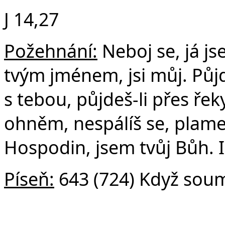
J 14,27
Požehnání:
Neboj se, já js
tvým jménem, jsi můj. Půjd
s tebou, půjdeš-li přes řek
ohněm, nespálíš se, plame
Hospodin, jsem tvůj Bůh. I
Píseň:
643 (724) Když soum