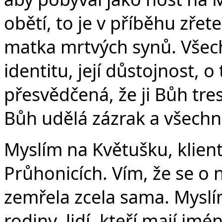
obětí, to je v příběhu zřet
matka mrtvých synů. Všechn
identitu, její důstojnost, o 
přesvědčená, že ji Bůh tr
Bůh udělá zázrak a všechno
Myslím na Květušku, klien
Průhonicích. Vím, že se o n
zemřela zcela sama. Myslím
rodiny, lidí, kteří mají jmé