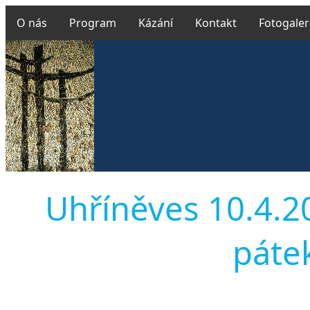
O nás
Program
Kázání
Kontakt
Fotogaler
Uhříněves 10.4.2
pátek