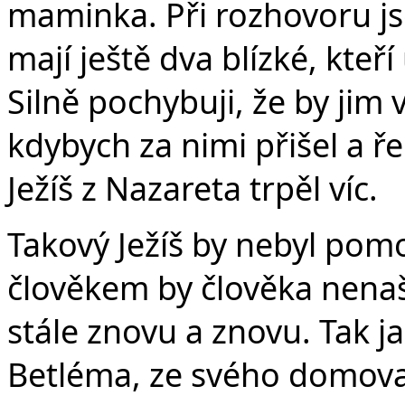
maminka. Při rozhovoru js
mají ještě dva blízké, kteř
Silně pochybuji, že by jim
kdybych za nimi přišel a řek
Ježíš z Nazareta trpěl víc.
Takový Ježíš by nebyl pomo
člověkem by člověka nenaš
stále znovu a znovu. Tak j
Betléma, ze svého domova