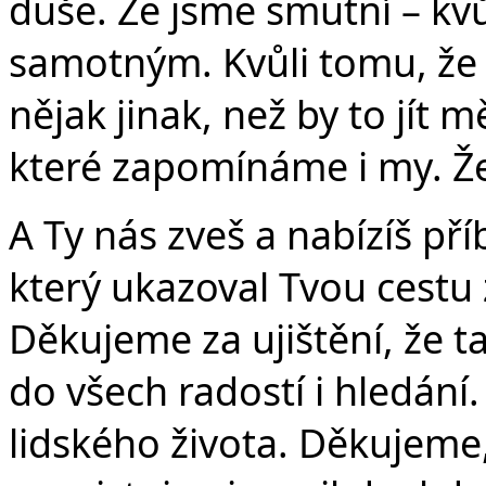
Če
duše. Že jsme smutní – kv
samotným. Kvůli tomu, že 
nějak jinak, než by to jít 
které zapomínáme i my. Že
A Ty nás zveš a nabízíš pří
který ukazoval Tvou cestu
Děkujeme za ujištění, že t
do všech radostí i hledání
lidského života. Děkujeme