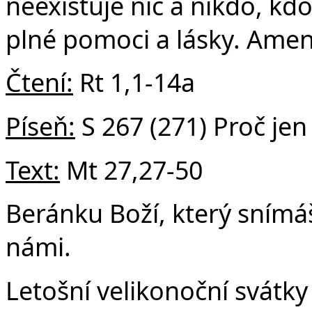
neexistuje nic a nikdo, kd
plné pomoci a lásky. Amen
v 
Čtení:
Rt 1,1-14a
Píseň:
S 267 (271) Proč jen
Text:
Mt 27,27-50
Beránku Boží, který snímáš
námi.
Letošní velikonoční svátky 