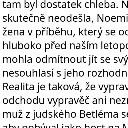
tam byl dostatek chleba. 
skutečně neodešla, Noemi 
žena v příběhu, který se 
hluboko před naším letop
mohla odmítnout jít se s
nesouhlasí s jeho rozhodn
Realita je taková, že vypr
odchodu vypravěč ani nez
muž z judského Betléma s
aby pobýval jako host na 