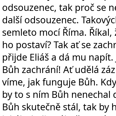
odsouzenec, tak proč se ne
další odsouzenec. Takových
semleto mocí Říma. Říkal, 
ho postaví? Tak ať se zach
přijde Eliáš a dá mu napít
Bůh zachrání! Ať udělá záz
víme, jak funguje Bůh. Kdy
by to s ním Bůh nenechal d
Bůh skutečně stál, tak by h