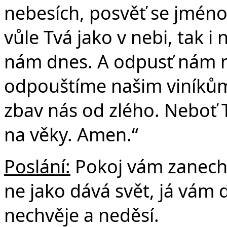
nebesích, posvěť se jméno 
vůle Tvá jako v nebi, tak i
nám dnes. A odpusť nám na
odpouštíme našim viníkům
zbav nás od zlého. Neboť Tv
na věky. Amen.“
Poslání:
Pokoj vám zanech
ne jako dává svět, já vám 
nechvěje a neděsí.