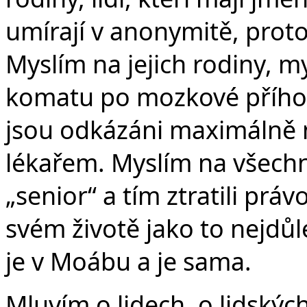
umírají v anonymitě, proto
Myslím na jejich rodiny, my
komatu po mozkové příhod
jsou odkázáni maximálně 
lékařem. Myslím na všechn
„senior“ a tím ztratili prá
svém životě jako to nejdůl
je v Moábu a je sama.
Mluvím o lidech, o lidský