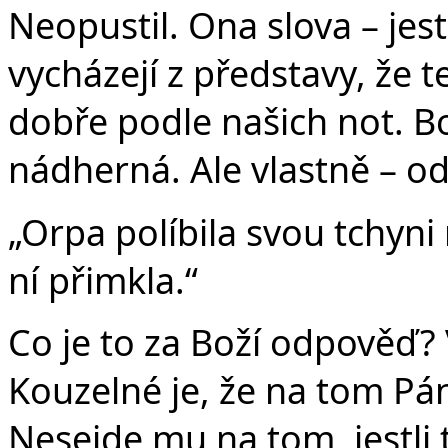
Neopustil. Ona slova – jest
vycházejí z představy, že t
dobře podle našich not. B
nádherná. Ale vlastně – o
„Orpa políbila svou tchyni
ní přimkla.“
Co je to za Boží odpověď?
Kouzelné je, že na tom Pá
Nesejde mu na tom, jestli 