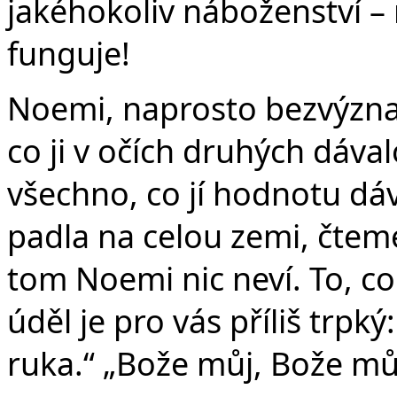
jakéhokoliv náboženství –
funguje!
Noemi, naprosto bezvýznam
co ji v očích druhých dáva
všechno, co jí hodnotu dáv
padla na celou zemi, čtem
tom Noemi nic neví. To, co 
úděl je pro vás příliš trp
ruka.“ „Bože můj, Bože můj