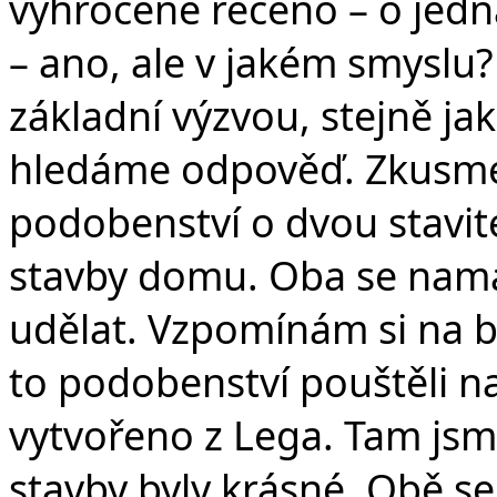
vyhroceně řečeno – o jedná
– ano, ale v jakém smyslu
základní výzvou, stejně ja
hledáme odpověď. Zkusme
podobenství o dvou stavitel
stavby domu. Oba se namáh
udělat. Vzpomínám si na b
to podobenství pouštěli na
vytvořeno z Lega. Tam jsm
stavby byly krásné. Obě se