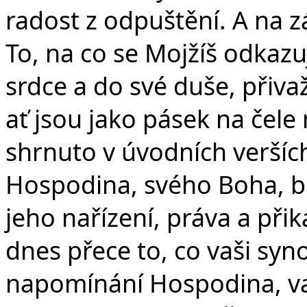
v
radost z odpuštění. A na z
To, na co se Mojžíš odkazuj
srdce a do své duše, přiva
ať jsou jako pásek na čele 
shrnuto v úvodních verších
Hospodina, svého Boha, bud
jeho nařízení, práva a při
dnes přece to, co vaši syno
napomínání Hospodina, vaš