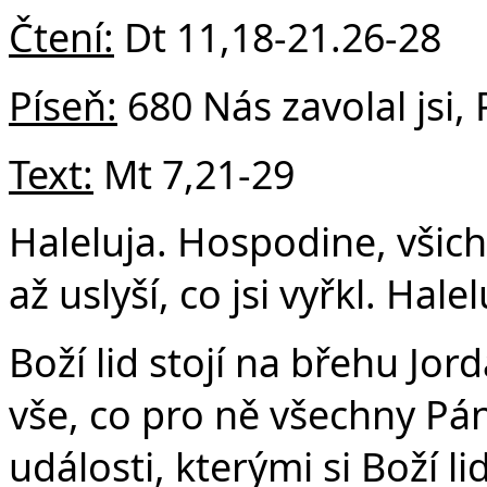
Čtení:
Dt 11,18-21.26-28
Píseň:
680 Nás zavolal jsi,
Text:
Mt 7,21-29
Haleluja. Hospodine, všich
až uslyší, co jsi vyřkl. Hale
Boží lid stojí na břehu Jo
vše, co pro ně všechny Pá
události, kterými si Boží l