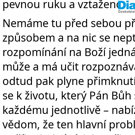
pevnou ruku a vztaženou p
Nemáme tu před sebou přík
způsobem a na nic se nepte
rozpomínání na Boží jedná
může a má učit rozpoznáva
odtud pak plyne přimknutí
se k životu, který Pán Bů
každému jednotlivě – nabíz
vědom, že ten hlavní prob