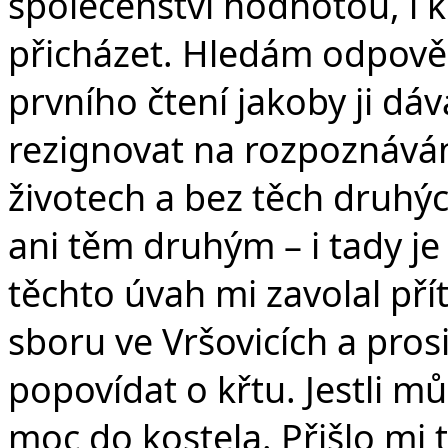
společenství hodnotou, i
přicházet. Hledám odpověď
prvního čtení jakoby ji dá
rezignovat na rozpoznáván
životech a bez těch druhýc
ani těm druhým – i tady j
těchto úvah mi zavolal pří
sboru ve Vršovicích a prosi
popovídat o křtu. Jestli m
moc do kostela. Přišlo mi 