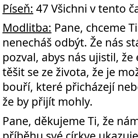
Píseň:
47 Všichni v tento č
Modlitba:
Pane, chceme Ti
nenecháš odbýt. Že nás stá
pozval, abys nás ujistil, že
těšit se ze života, že je m
bouří, které přicházejí neb
že by přijít mohly.
Pane, děkujeme Ti, že nám
příběhu své církve ukazuje