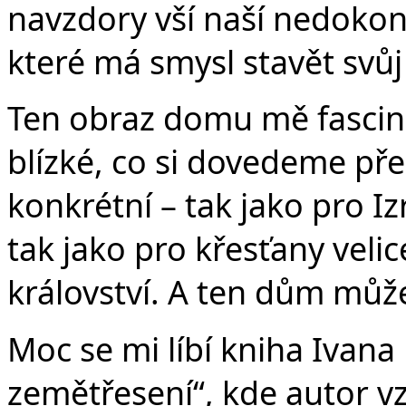
navzdory vší naší nedokona
které má smysl stavět svů
Ten obraz domu mě fascinu
blízké, co si dovedeme před
konkrétní – tak jako pro I
tak jako pro křesťany veli
království. A ten dům může
Moc se mi líbí kniha Ivana
zemětřesení“, kde autor v