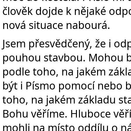
člověk dojde k nějaké odp
nová situace nabourá.
Jsem přesvědčený, že i od
pouhou stavbou. Mohou bý
podle toho, na jakém zákl
být i Písmo pomocí nebo b
toho, na jakém základu st
Bohu věříme. Hluboce věř
mohli na místo oddílu o ná