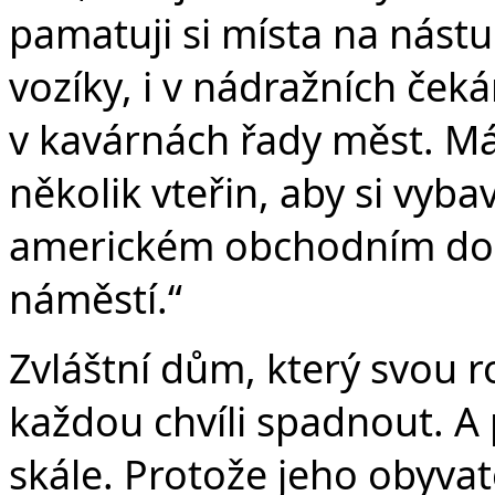
pamatuji si místa na nástup
vozíky, i v nádražních ček
v kavárnách řady měst. M
několik vteřin, aby si vybav
americkém obchodním d
náměstí.“
Zvláštní dům, který svou r
každou chvíli spadnout. A 
skále. Protože jeho obyvat