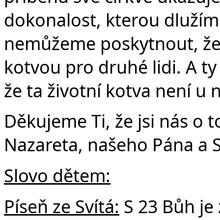
Č
dokonalost, kterou dlužíme
nemůžeme poskytnout, ž
kotvou pro druhé lidi. A t
že ta životní kotva není u 
Děkujeme Ti, že jsi nás o to
Nazareta, našeho Pána a S
Slovo dětem:
Píseň ze Svítá:
S 23 Bůh je 