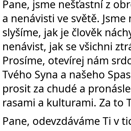
Pane, jsme nešťastní z obr
a nenávisti ve světě. Jsme 
slyšíme, jak je člověk nách
nenávist, jak se všichni zt
Prosíme, otevírej nám srd
Tvého Syna a našeho Spasit
prosit za chudé a pronásl
rasami a kulturami. Za to 
Pane, odevzdáváme Ti v tic