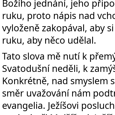
Božího jednání, jeho přip
ruku, proto nápis nad vc
vyloženě zakopával, aby si
ruku, aby něco udělal.
Tato slova mě nutí k přem
Svatodušní neděli, k zamý
Konkrétně, nad smyslem s
směr uvažování nám podtr
evangelia. Ježíšovi posluc