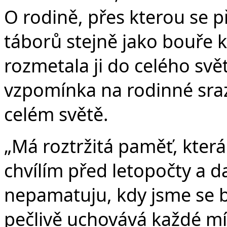
O rodině, přes kterou se p
táborů stejně jako bouře k
rozmetala ji do celého svět
vzpomínka na rodinné sraz
celém světě.
„Má roztržitá paměť, kter
chvílím před letopočty a dat
nepamatuju, kdy jsme se b
pečlivě uchovává každé mís