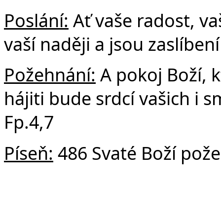
Poslání:
Ať vaše radost, vaš
vaší naději a jsou zaslíbe
Požehnání:
A pokoj Boží, k
hájiti bude srdcí vašich i s
Fp.4,7
Píseň:
486 Svaté Boží pož