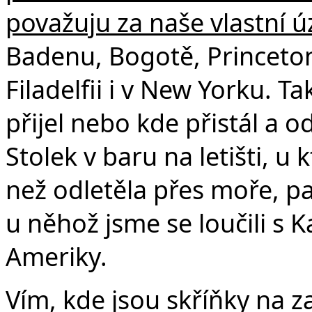
považuju za naše vlastní ú
Badenu, Bogotě, Princeto
Filadelfii i v New Yorku. 
přijel nebo kde přistál a o
Stolek v baru na letišti, u 
než odletěla přes moře, pa
u něhož jsme se loučili s 
Ameriky.
Vím, kde jsou skříňky na z