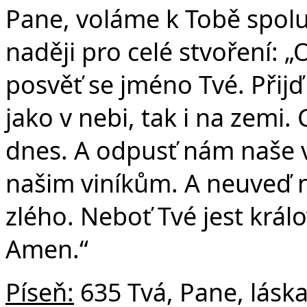
Pane, voláme k Tobě spolu 
naději pro celé stvoření: „
posvěť se jméno Tvé. Přijď
jako v nebi, tak i na zemi.
dnes. A odpusť nám naše v
našim viníkům. A neuveď n
zlého. Neboť Tvé jest králo
Amen.“
Píseň:
635 Tvá, Pane, lásk