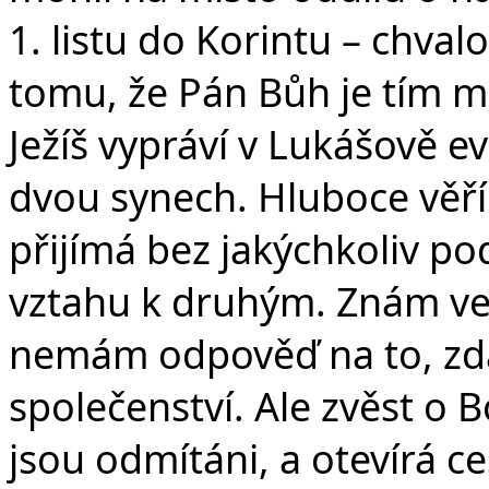
1. listu do Korintu – chva
tomu, že Pán Bůh je tím 
Ježíš vypráví v Lukášově e
dvou synech. Hluboce věř
přijímá bez jakýchkoliv p
vztahu k druhým. Znám ve
nemám odpověď na to, zda
společenství. Ale zvěst o B
jsou odmítáni, a otevírá c