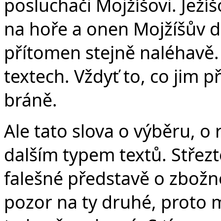
posluchači Mojžíšovi. Ježí
na hoře a onen Mojžíšův důr
přítomen stejně naléhavě.
textech. Vždyť to, co jim p
bráně.
Ale tato slova o výběru, o
dalším typem textů. Střezte
falešné představě o zbožn
pozor na ty druhé, proto m