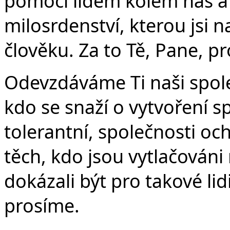
pomocí lidem kolem nás a n
milosrdenství, kterou jsi 
člověku. Za to Tě, Pane, p
Odevzdáváme Ti naši spol
kdo se snaží o vytvoření s
tolerantní, společnosti oc
těch, kdo jsou vytlačován
dokázali být pro takové li
prosíme.