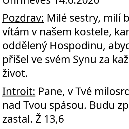
F
Pozdrav:
Milé sestry, milí 
vítám v našem kostele, ka
oddělený Hospodinu, abycho
přišel ve svém Synu za ka
život.
Introit:
Pane, v Tvé milosr
nad Tvou spásou. Budu zp
zastal. Ž 13,6