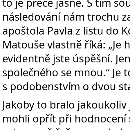
to je přece jasné. S tím s
následování nám trochu za
apoštola Pavla z listu do K
Matouše vlastně říká: „Je 
evidentně jste úspěšní. Je
společného se mnou.“ Je to 
s podobenstvím o dvou sta
Jakoby to bralo jakoukoliv
mohli opřít při hodnocení 