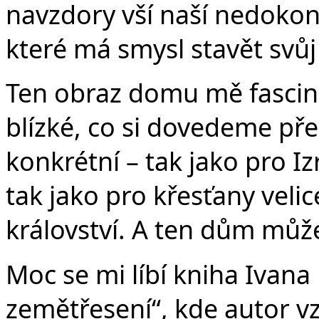
navzdory vší naší nedokona
které má smysl stavět svů
Ten obraz domu mě fascinu
blízké, co si dovedeme před
konkrétní – tak jako pro I
tak jako pro křesťany veli
království. A ten dům může
Moc se mi líbí kniha Ivana
zemětřesení“, kde autor v