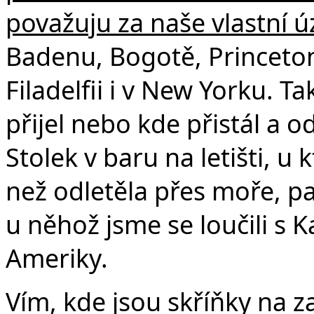
považuju za naše vlastní ú
Badenu, Bogotě, Princeto
Filadelfii i v New Yorku. 
přijel nebo kde přistál a o
Stolek v baru na letišti, u 
než odletěla přes moře, pa
u něhož jsme se loučili s 
Ameriky.
Vím, kde jsou skříňky na z