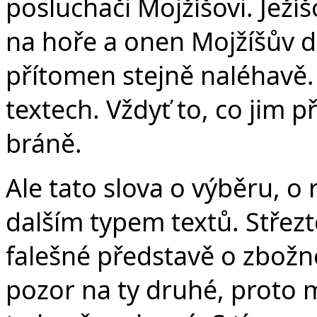
posluchači Mojžíšovi. Ježí
na hoře a onen Mojžíšův důr
přítomen stejně naléhavě.
textech. Vždyť to, co jim p
bráně.
Ale tato slova o výběru, o
dalším typem textů. Střezte
falešné představě o zbožn
pozor na ty druhé, proto m