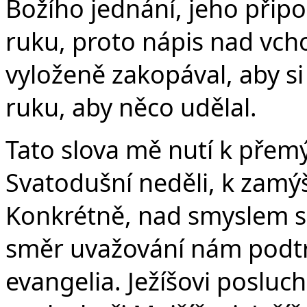
Božího jednání, jeho přip
ruku, proto nápis nad vc
vyloženě zakopával, aby si
ruku, aby něco udělal.
Tato slova mě nutí k přem
Svatodušní neděli, k zamý
Konkrétně, nad smyslem s
směr uvažování nám podtr
evangelia. Ježíšovi posluc