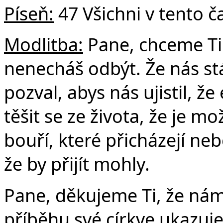
Píseň:
47 Všichni v tento č
Modlitba:
Pane, chceme Ti
nenecháš odbýt. Že nás stá
pozval, abys nás ujistil, že
těšit se ze života, že je m
bouří, které přicházejí neb
že by přijít mohly.
Pane, děkujeme Ti, že nám
příběhu své církve ukazuje