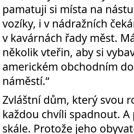
pamatuji si místa na nástup
vozíky, i v nádražních ček
v kavárnách řady měst. M
několik vteřin, aby si vybav
americkém obchodním d
náměstí.“
Zvláštní dům, který svou r
každou chvíli spadnout. A 
skále. Protože jeho obyvat