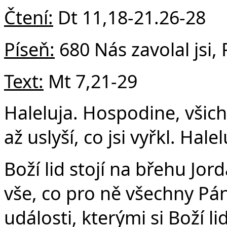
Čtení:
Dt 11,18-21.26-28
Píseň:
680 Nás zavolal jsi,
Text:
Mt 7,21-29
Haleluja. Hospodine, všich
až uslyší, co jsi vyřkl. Hale
Boží lid stojí na břehu Jo
vše, co pro ně všechny Pá
události, kterými si Boží l