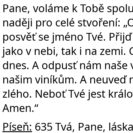
Pane, voláme k Tobě spolu 
naději pro celé stvoření: „
posvěť se jméno Tvé. Přijď
jako v nebi, tak i na zemi.
dnes. A odpusť nám naše v
našim viníkům. A neuveď n
zlého. Neboť Tvé jest králo
Amen.“
Píseň:
635 Tvá, Pane, lásk