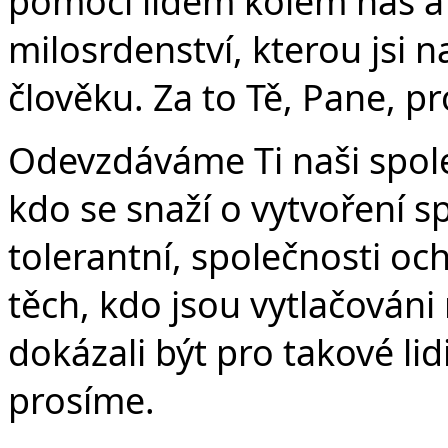
pomocí lidem kolem nás a n
milosrdenství, kterou jsi 
člověku. Za to Tě, Pane, p
Odevzdáváme Ti naši spol
kdo se snaží o vytvoření s
tolerantní, společnosti oc
těch, kdo jsou vytlačován
dokázali být pro takové li
prosíme.