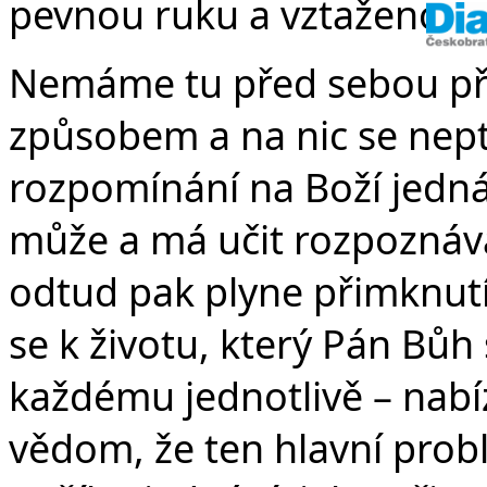
pevnou ruku a vztaženou p
Nemáme tu před sebou přík
způsobem a na nic se nepte
rozpomínání na Boží jedná
může a má učit rozpoznáva
odtud pak plyne přimknutí
se k životu, který Pán Bů
každému jednotlivě – nabíz
vědom, že ten hlavní prob