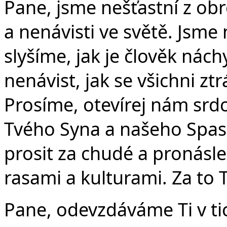
Pane, jsme nešťastní z obr
a nenávisti ve světě. Jsme 
slyšíme, jak je člověk nách
nenávist, jak se všichni zt
Prosíme, otevírej nám srd
Tvého Syna a našeho Spasit
prosit za chudé a pronásl
rasami a kulturami. Za to 
Pane, odevzdáváme Ti v tic