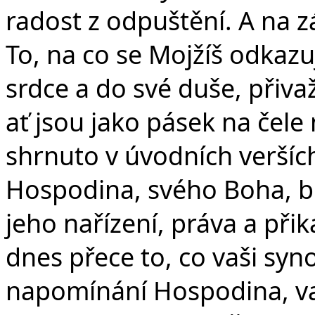
v
radost z odpuštění. A na z
To, na co se Mojžíš odkazuj
srdce a do své duše, přiva
ať jsou jako pásek na čele 
shrnuto v úvodních verších
Hospodina, svého Boha, bud
jeho nařízení, práva a při
dnes přece to, co vaši syno
napomínání Hospodina, vaš