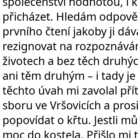
společenství hodnotou, i
přicházet. Hledám odpověď
prvního čtení jakoby ji dá
rezignovat na rozpoznáván
životech a bez těch druhýc
ani těm druhým – i tady j
těchto úvah mi zavolal pří
sboru ve Vršovicích a prosi
popovídat o křtu. Jestli m
moc do kostela. Přišlo mi 