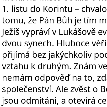
1. listu do Korintu – chva
tomu, že Pán Bůh je tím 
Ježíš vypráví v Lukášově e
dvou synech. Hluboce věř
přijímá bez jakýchkoliv p
vztahu k druhým. Znám ve
nemám odpověď na to, zda
společenství. Ale zvěst o B
jsou odmítáni, a otevírá c