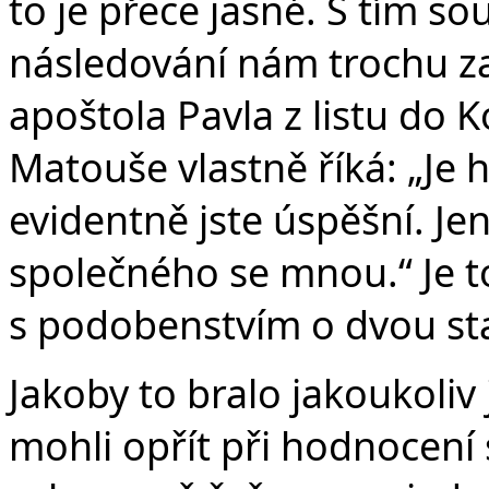
to je přece jasné. S tím s
následování nám trochu za
apoštola Pavla z listu do K
Matouše vlastně říká: „Je 
evidentně jste úspěšní. Je
společného se mnou.“ Je to 
s podobenstvím o dvou sta
Jakoby to bralo jakoukoliv
mohli opřít při hodnocení 