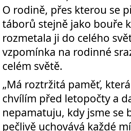
O rodině, přes kterou se p
táborů stejně jako bouře k
rozmetala ji do celého svět
vzpomínka na rodinné sraz
celém světě.
„Má roztržitá paměť, kter
chvílím před letopočty a dat
nepamatuju, kdy jsme se b
pečlivě uchovává každé mís