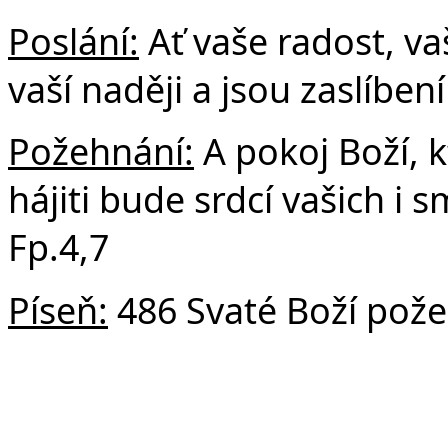
Poslání:
Ať vaše radost, vaš
vaší naději a jsou zaslíbe
Požehnání:
A pokoj Boží, k
hájiti bude srdcí vašich i s
Fp.4,7
Píseň:
486 Svaté Boží pož