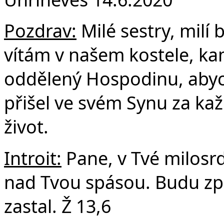
F
Pozdrav:
Milé sestry, milí 
vítám v našem kostele, ka
oddělený Hospodinu, abycho
přišel ve svém Synu za ka
život.
Introit:
Pane, v Tvé milosr
nad Tvou spásou. Budu zp
zastal. Ž 13,6