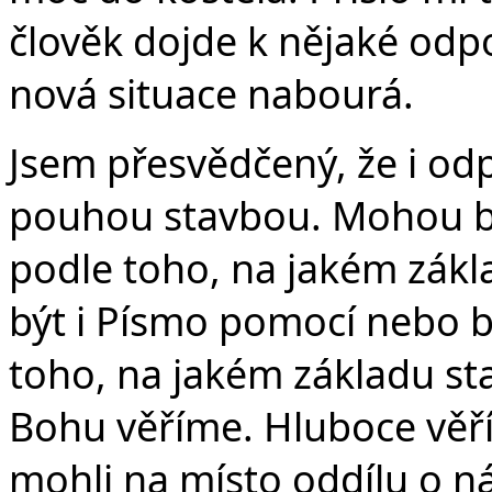
člověk dojde k nějaké odp
nová situace nabourá.
Jsem přesvědčený, že i od
pouhou stavbou. Mohou bý
podle toho, na jakém zákl
být i Písmo pomocí nebo b
toho, na jakém základu st
Bohu věříme. Hluboce věř
mohli na místo oddílu o ná