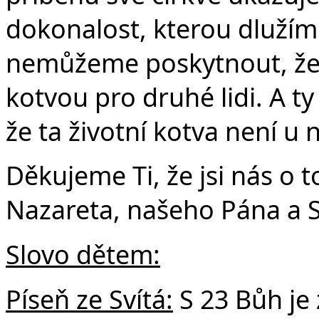
Č
dokonalost, kterou dlužíme
nemůžeme poskytnout, ž
kotvou pro druhé lidi. A t
že ta životní kotva není u 
Děkujeme Ti, že jsi nás o to
Nazareta, našeho Pána a S
Slovo dětem:
Píseň ze Svítá:
S 23 Bůh je 