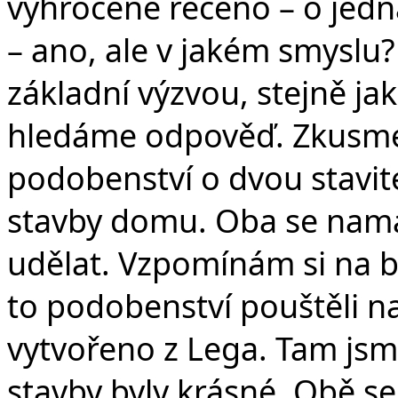
vyhroceně řečeno – o jedná
– ano, ale v jakém smyslu
základní výzvou, stejně ja
hledáme odpověď. Zkusme
podobenství o dvou stavitel
stavby domu. Oba se namáh
udělat. Vzpomínám si na b
to podobenství pouštěli na
vytvořeno z Lega. Tam jsm
stavby byly krásné. Obě se