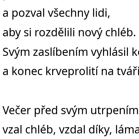
a pozval všechny lidi,
aby si rozdělili nový chléb.
Svým zaslíbením vyhlásil 
a konec krveprolití na tvář
Večer před svým utrpením
vzal chléb, vzdal díky, láma