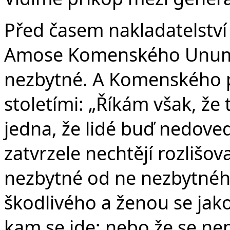
Před časem nakladatelství
Amose Komenského Unum 
nezbytné. A Komenského p
stoletími: „Říkám však, že t
jedna, že lidé buď nedove
zatvrzele nechtějí rozlišo
nezbytné od ne nezbytného
škodlivého a ženou se jako 
kam se jde; nebo že se nem