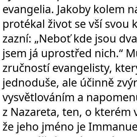
v
evangelia. Jakoby kolem ná
protékal život se vší svou
zazní: „Neboť kde jsou dv
jsem já uprostřed nich.“
zručností evangelisty, kter
jednoduše, ale účinně zvý
vysvětlováním a napomenut
z Nazareta, ten, o kterém
že jeho jméno je Immanuel 