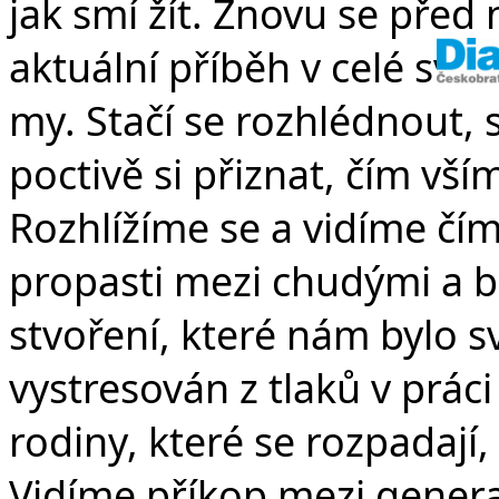
jak smí žít. Znovu se před
aktuální příběh v celé své
my. Stačí se rozhlédnout, 
poctivě si přiznat, čím vší
Rozhlížíme se a vidíme čím
propasti mezi chudými a bo
stvoření, které nám bylo s
vystresován z tlaků v prác
rodiny, které se rozpadají,
Vidíme příkop mezi gener