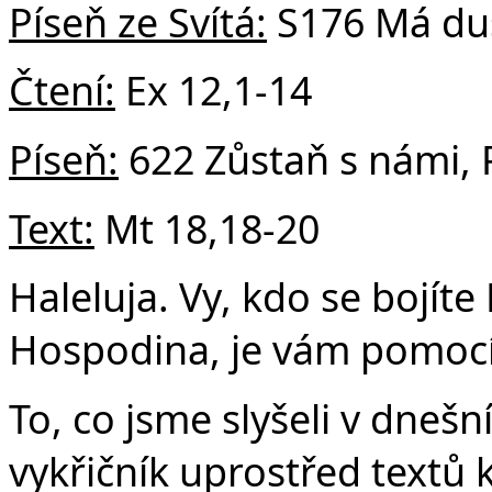
Píseň ze Svítá:
S176 Má duš
Čtení:
Ex 12,1-14
Píseň:
622 Zůstaň s námi, 
Text:
Mt 18,18-20
Haleluja. Vy, kdo se bojít
Hospodina, je vám pomocí 
To, co jsme slyšeli v dnešn
vykřičník uprostřed textů