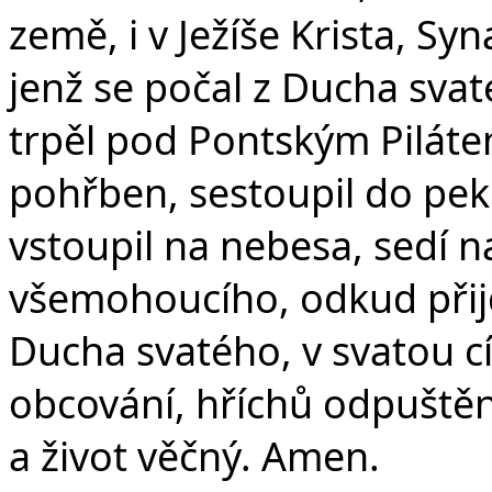
země, i v Ježíše Krista, S
jenž se počal z Ducha svat
trpěl pod Pontským Pilátem
pohřben, sestoupil do peke
vstoupil na nebesa, sedí n
všemohoucího, odkud přijd
Ducha svatého, v svatou c
obcování, hříchů odpuštění
a život věčný. Amen.