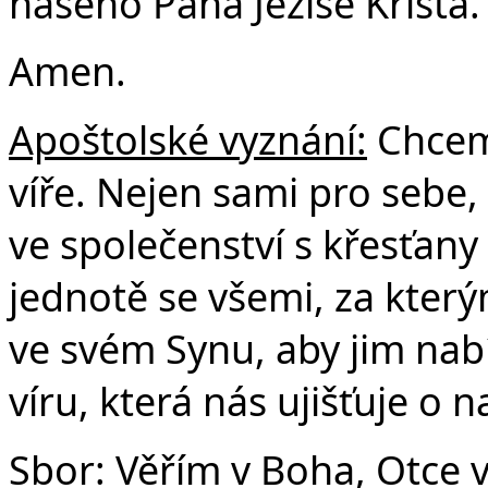
našeho Pána Ježíše Krista.
Amen.
Apoštolské vyznání:
Chceme
víře. Nejen sami pro sebe, 
ve společenství s křesťany
jednotě se všemi, za který
ve svém Synu, aby jim nabí
víru, která nás ujišťuje o 
Sbor: Věřím v Boha, Otce 