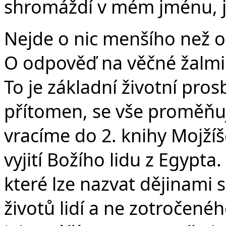
shromáždí v mém jménu, já
Nejde o nic menšího než o 
O odpověď na věčné žalmis
To je základní životní pro
přítomen, se vše proměňuje
vracíme do 2. knihy Mojží
vyjití Božího lidu z Egypta
které lze nazvat dějinami 
životů lidí a ne zotročené