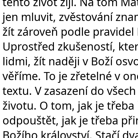
tento život žijí. Na tom Ma
jen mluvit, zvěstování zn
žít zároveň podle pravidel 
Uprostřed zkušeností, kt
lidmi, žít naději v Boží o
věříme. To je zřetelné v 
textu. V zasazení do všec
životu. O tom, jak je třeba 
odpouštět, jak je třeba př
Božího království. Stačí dv