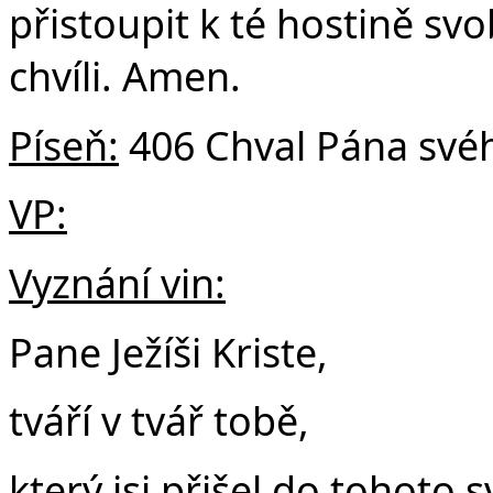
přistoupit k té hostině svo
chvíli. Amen.
Píseň:
406 Chval Pána svéh
VP:
Vyznání vin:
Pane Ježíši Kriste,
tváří v tvář tobě,
který jsi přišel do tohoto 