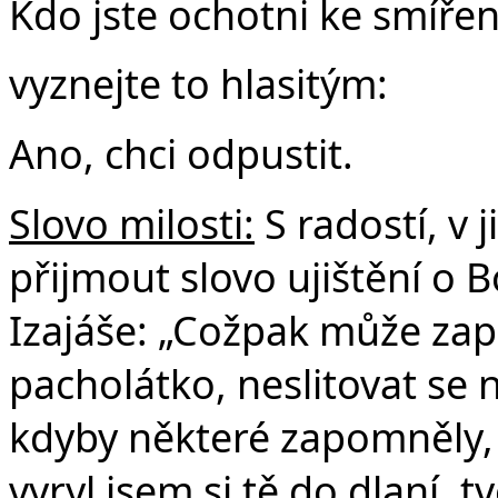
Kdo jste ochotni ke smířen
vyznejte to hlasitým:
Ano, chci odpustit.
Slovo milosti:
S radostí, v 
přijmout slovo ujištění o B
Izajáše: „Cožpak může za
pacholátko, neslitovat se 
kdyby některé zapomněly,
vyryl jsem si tě do dlaní,