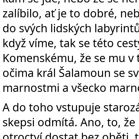
zalíbilo, ať je to dobré, n
do svých lidských labyrint
když víme, tak se této ces
Komenskému, že se mu v t
očima král Šalamoun se s
marnostmi a všecko marno
A do toho vstupuje staroz
skepsi odmítá. Ano, to, že
otroctví dostat bez oběti, 