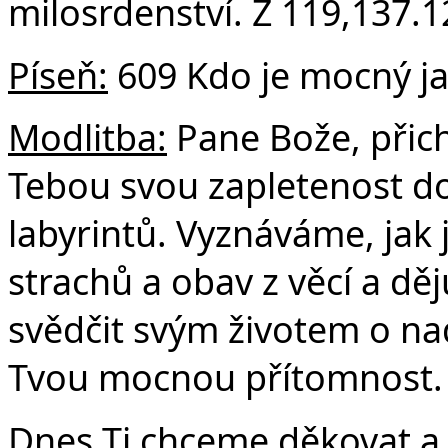
milosrdenství. Ž 119,137.1
Píseň:
609 Kdo je mocný ja
Modlitba:
Pane Bože, přic
Tebou svou zapletenost d
labyrintů. Vyznáváme, jak
strachů a obav z věcí a d
svědčit svým životem o nadě
Tvou mocnou přítomnost.
Dnes Ti chceme děkovat a 