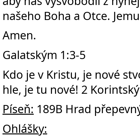
aby nás vysvobodil z nyněj
našeho Boha a Otce. Jemu 
Amen.
Galatským 1:3-5
Kdo je v Kristu, je nové st
hle, je tu nové! 2 Korintsk
Píseň:
189B Hrad přepevný
Ohlášky: