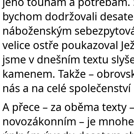
jeho touhám a potřebám. 
bychom dodržovali desater
náboženským sebezpytování
velice ostře poukazoval Je
jsme v dnešním textu slyše
kamenem. Takže – obrovsk
nás a na celé společenství 
A přece – za oběma texty 
novozákonním – je mnohem 