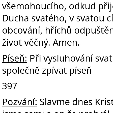
všemohoucího, odkud přijd
Ducha svatého, v svatou c
obcování, hříchů odpuštění
život věčný. Amen.
Píseň:
Při vysluhování sv
společně zpívat píseň
397
Pozvání:
Slavme dnes Krist