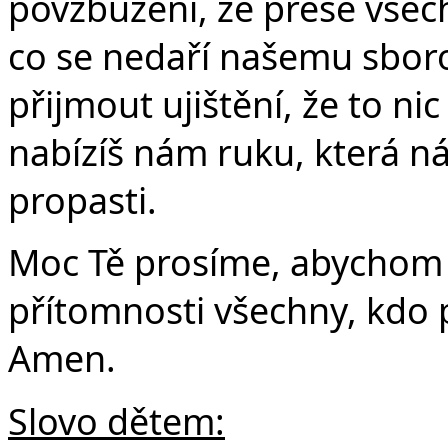
Č
povzbuzení, že přese všec
co se nedaří našemu sbor
přijmout ujištění, že to ni
nabízíš nám ruku, která n
propasti.
Moc Tě prosíme, abychom do
přítomnosti všechny, kdo p
Amen.
Slovo dětem: