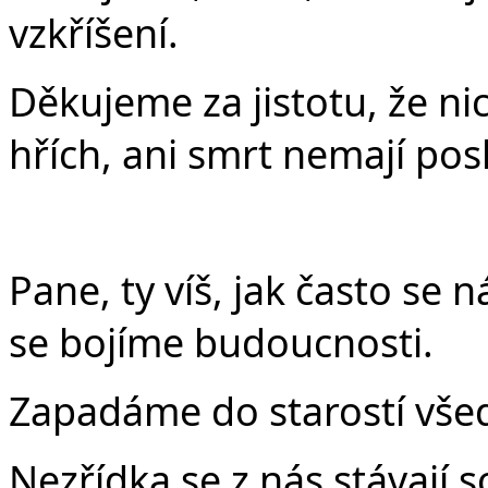
vzkříšení.
Děkujeme za jistotu, že ni
hřích, ani smrt nemají pos
Pane, ty víš, jak často se 
se bojíme budoucnosti.
Zapadáme do starostí vše
Nezřídka se z nás stávají s