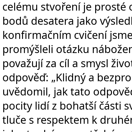
celému stvoření je prosté 
bodů desatera jako výsled
konfirmačním cvičení jsm
promýšleli otázku nábožens
považují za cíl a smysl živ
odpověď: „Klidný a bezprob
uvědomil, jak tato odpověď
pocity lidí z bohatší části
tluče s respektem k druhém