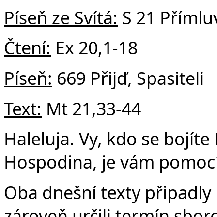
Píseň ze Svítá:
S 21 Přímlu
Čtení:
Ex 20,1-18
Píseň:
669 Přijď, Spasiteli
Text:
Mt 21,33-44
Haleluja. Vy, kdo se bojít
Hospodina, je vám pomocí 
Oba dnešní texty připadly 
zároveň určili termín sbo