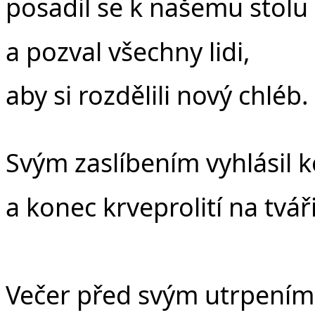
posadil se k našemu stolu
a pozval všechny lidi,
aby si rozdělili nový chléb.
Svým zaslíbením vyhlásil 
a konec krveprolití na tvář
Večer před svým utrpením