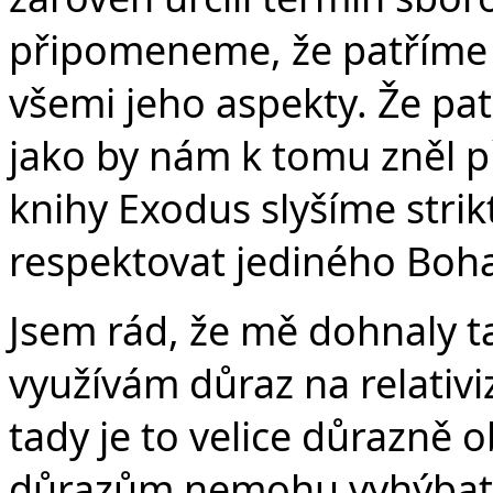
v
připomeneme, že patříme 
všemi jeho aspekty. Že pat
jako by nám k tomu zněl př
knihy Exodus slyšíme stri
respektovat jediného Boha
Jsem rád, že mě dohnaly t
využívám důraz na relativi
tady je to velice důrazně
důrazům nemohu vyhýbat.