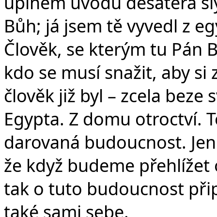
úplném úvodu desatera sly
Bůh; já jsem tě vyvedl z e
Člověk, se kterým tu Pán 
kdo se musí snažit, aby si
člověk již byl – zcela beze
Egypta. Z domu otroctví. To
darovaná budoucnost. Jen 
že když budeme přehlížet
tak o tuto budoucnost přip
také sami sebe.