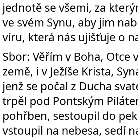
jednotě se všemi, za který
ve svém Synu, aby jim nabí
víru, která nás ujišťuje o 
Sbor: Věřím v Boha, Otce 
země, i v Ježíše Krista, S
jenž se počal z Ducha svat
trpěl pod Pontským Pilátem
pohřben, sestoupil do peke
vstoupil na nebesa, sedí n