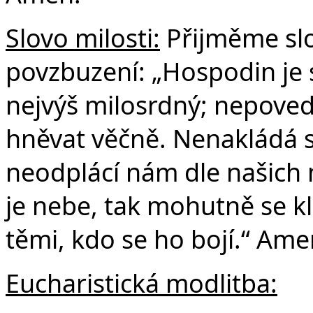
Slovo milosti:
Přijměme slo
povzbuzení: „Hospodin je s
nejvýš milosrdný; nepove
hněvat věčně. Nenakládá s
neodplácí nám dle našich 
je nebe, tak mohutně se k
těmi, kdo se ho bojí.“ Ame
Eucharistická modlitba: