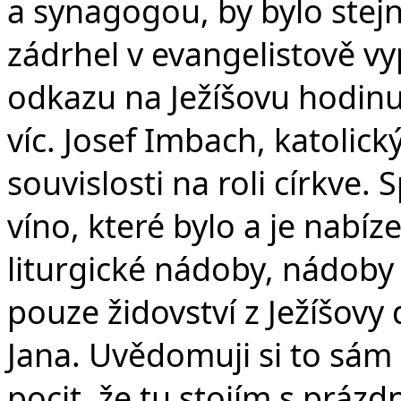
a synagogou, by bylo stej
zádrhel v evangelistově v
odkazu na Ježíšovu hodinu
víc. Josef Imbach, katolick
souvislosti na roli církve.
víno, které bylo a je nabí
liturgické nádoby, nádoby 
pouze židovství z Ježíšovy
Jana. Uvědomuji si to sám
pocit, že tu stojím s práz