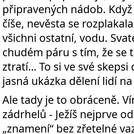
připravených nádob. Když 
číše, nevěsta se rozplakal
všichni ostatní, vodu. Svat
chudém páru s tím, že se 
ztratí… To si ve své skeps
jasná ukázka dělení lidí na
Ale tady je to obráceně. V
zádrhelů - Ježíš nejprve od
„znamení“ bez zřetelné va