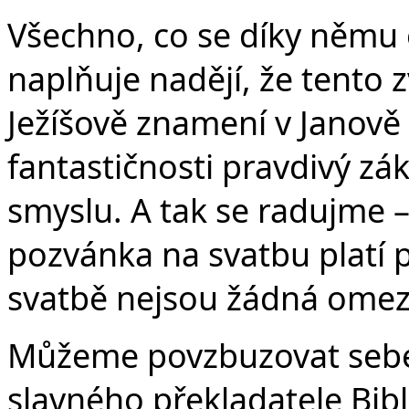
Všechno, co se díky němu o
naplňuje nadějí, že tento 
Ježíšově znamení v Janově 
fantastičnosti pravdivý zá
smyslu. A tak se radujme –
pozvánka na svatbu platí 
svatbě nejsou žádná omeze
Můžeme povzbuzovat sebe 
slavného překladatele Bib