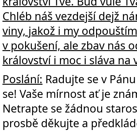
království Tvé. Buď vůle Tvá
Chléb náš vezdejší dejž n
viny, jakož i my odpouští
v pokušení, ale zbav nás o
království i moc i sláva na
Poslání:
Radujte se v Pánu 
se! Vaše mírnost ať je zná
Netrapte se žádnou starost
prosbě děkujte a předklád