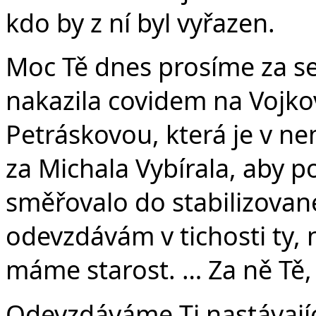
kdo by z ní byl vyřazen.
Moc Tě dnes prosíme za se
nakazila covidem na Vojko
Petráskovou, která je v ne
za Michala Vybírala, aby 
směřovalo do stabilizované
odevzdávám v tichosti ty, 
máme starost. … Za ně Tě,
Odevzdáváme Ti nastávajíc