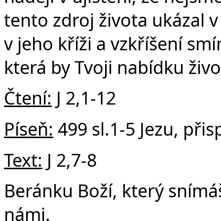
tento zdroj života ukázal v
v jeho kříži a vzkříšení sm
která by Tvoji nabídku ži
Čtení:
J 2,1-12
Píseň:
499 sl.1-5 Jezu, při
Text:
J 2,7-8
Beránku Boží, který snímáš
námi.