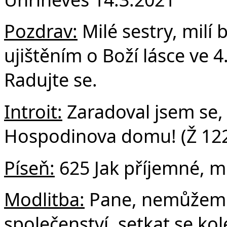
F
Pozdrav:
Milé sestry, milí b
ujištěním o Boží lásce ve 4
Radujte se.
Introit:
Zaradoval jsem se, 
Hospodinova domu! (Ž 122
Píseň:
625 Jak příjemné, m
Modlitba:
Pane, nemůžeme 
společenství, setkat se kol