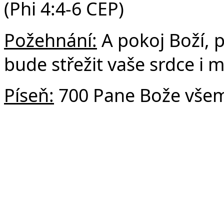
(Phi 4:4-6 CEP)
Požehnání:
A pokoj Boží, p
bude střežit vaše srdce i my
Píseň:
700 Pane Bože vše