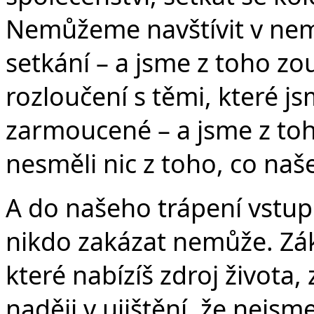
Nemůžeme navštívit v nemo
Č
setkání – a jsme z toho z
rozloučení s těmi, které j
zarmoucené – a jsme z toh
nesměli nic z toho, co naše
A do našeho trápení vstupu
nikdo zakázat nemůže. Zákl
které nabízíš zdroj života
naději v ujištění, že nejs