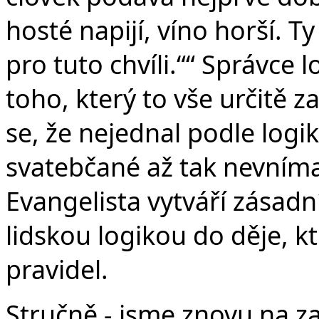
hosté napijí, víno horší. T
pro tuto chvíli.““ Správce 
toho, který to vše určitě za
se, že nejednal podle logik
svatebčané až tak nevnímaj
Evangelista vytváří zásadn
lidskou logikou do děje, kt
pravidel.
Stručně - jsme znovu na z