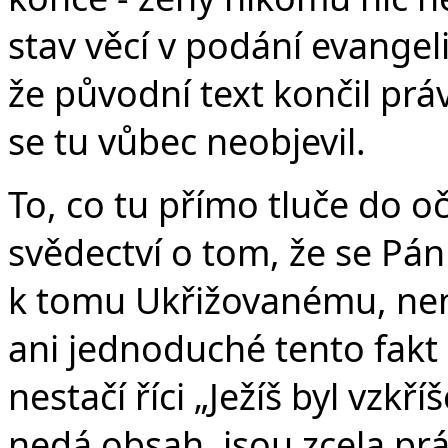
stav věcí v podání evangeli
že původní text končil prá
se tu vůbec neobjevil.
To, co tu přímo tluče do očí
svědectví o tom, že se Pán 
k tomu Ukřižovanému, nen
ani jednoduché tento fakt 
nestačí říci „Ježíš byl vzk
nedá obsah, jsou zcela prá