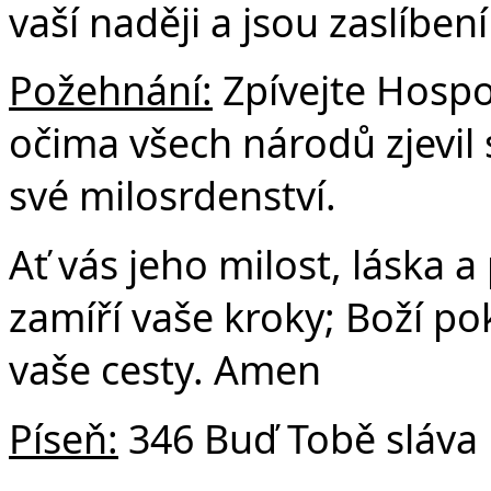
vaší naději a jsou zaslíbe
Požehnání:
Zpívejte Hospo
očima všech národů zjevil
své milosrdenství.
Ať vás jeho milost, láska a
zamíří vaše kroky; Boží po
vaše cesty. Amen
Píseň:
346 Buď Tobě sláva