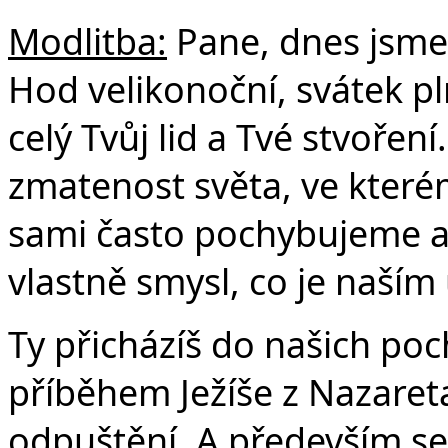
Č
Modlitba:
Pane, dnes jsme 
Hod velikonoční, svátek pl
celý Tvůj lid a Tvé stvoře
zmatenost světa, ve kterém
sami často pochybujeme a
vlastně smysl, co je naším
Ty přicházíš do našich poc
příběhem Ježíše z Nazareta
odpuštění. A především se