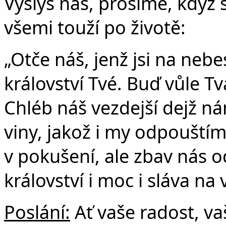
Vyslyš nás, prosíme, když
všemi touží po životě:
„Otče náš, jenž jsi na nebe
království Tvé. Buď vůle Tvá
Chléb náš vezdejší dejž n
viny, jakož i my odpouští
v pokušení, ale zbav nás o
království i moc i sláva na
Poslání:
Ať vaše radost, vaš