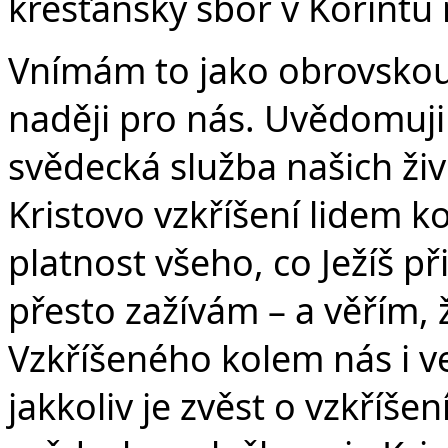
křesťanský sbor v Korintu 
Vnímám to jako obrovskou
naději pro nás. Uvědomuji 
svědecká služba našich živ
Kristovo vzkříšení lidem k
platnost všeho, co Ježíš př
přesto zažívám – a věřím,
Vzkříšeného kolem nás i ve
jakkoliv je zvěst o vzkříše