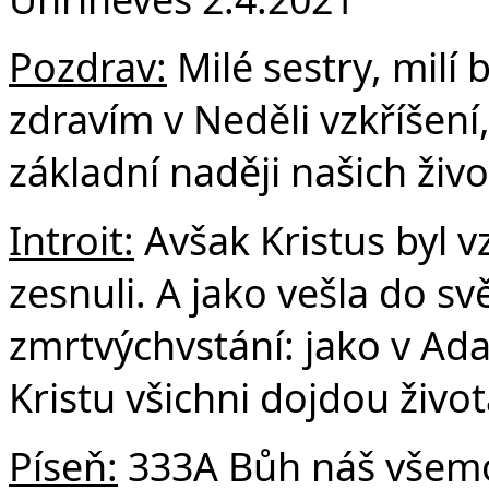
F
Pozdrav:
Milé sestry, milí b
zdravím v Neděli vzkříšení,
základní naději našich živo
Introit:
Avšak Kristus byl vz
zesnuli. A jako vešla do sv
zmrtvýchvstání: jako v Ada
Kristu všichni dojdou živo
Píseň:
333A Bůh náš všem