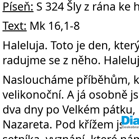
v
Píseň:
S 324 Šly z rána ke 
Text:
Mk 16,1-8
Haleluja. Toto je den, kter
radujme se z něho. Haleluj
Nasloucháme příběhům, kt
velikonoční. A já osobně js
dva dny po Velkém pátku, p
Nazareta. Pod křížem jsme
setníka, vyznání, které ná