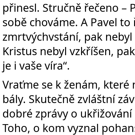
přinesl. Stručně řečeno – 
sobě chováme. A Pavel to ř
zmrtvýchvstání, pak nebyl v
Kristus nebyl vzkříšen, pa
je i vaše víra“.
Vraťme se k ženám, které 
bály. Skutečně zvláštní z
dobré zprávy o ukřižování a
Toho, o kom vyznal pohansk