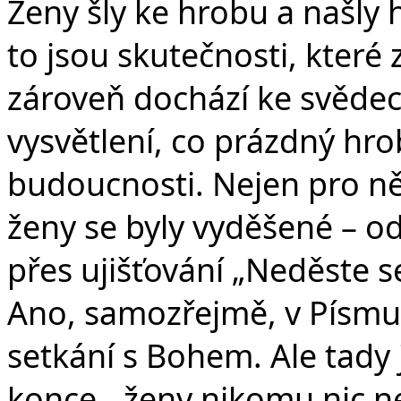
Ženy šly ke hrobu a našly
to jsou skutečnosti, které 
zároveň dochází ke svědec
vysvětlení, co prázdný hr
budoucnosti. Nejen pro ně 
ženy se byly vyděšené – od
přes ujišťování „Neděste se
Ano, samozřejmě, v Písmu
setkání s Bohem. Ale tady
konce - ženy nikomu nic ne