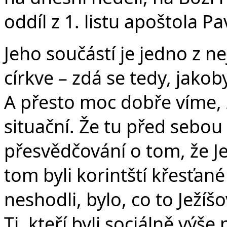
oddíl z 1. listu apoštola P
Jeho součástí je jedno z nej
církve – zdá se tedy, jakob
A přesto moc dobře víme, 
situační. Že tu před seb
přesvědčování o tom, že Je
tom byli korintští křesťan
neshodli, bylo, co to Ježí
Ti, kteří byli sociálně výš