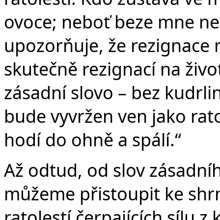
ovoce; neboť beze mne nem
upozorňuje, že rezignace na
skutečně rezignací na živ
zásadní slovo – bez kudrl
bude vyvržen ven jako rato
hodí do ohně a spálí.“
Až odtud, od slov zásadníh
můžeme přistoupit ke shrnu
ratolestí čerpajících sílu 