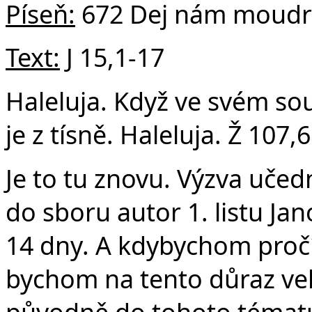
v
Píseň:
672 Dej nám moudr
Text:
J 15,1-17
Haleluja. Když ve svém sou
je z tísně. Haleluja. Ž 107,6
Je to tu znovu. Výzva učedn
do sboru autor 1. listu Jan
14 dny. A kdybychom pročít
bychom na tento důraz veli
původně do tohoto tématu