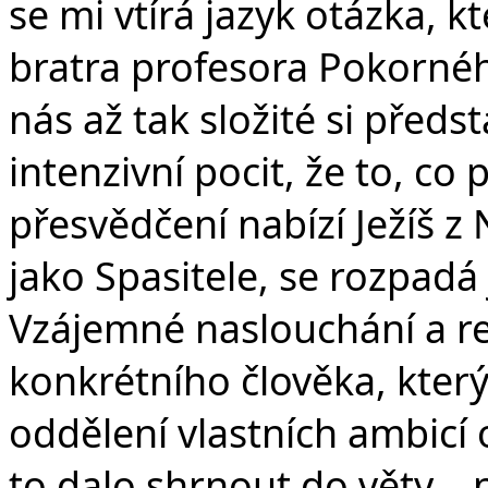
se mi vtírá jazyk otázka, 
bratra profesora Pokornéh
nás až tak složité si předs
intenzivní pocit, že to, c
přesvědčení nabízí Ježíš 
jako Spasitele, se rozpadá
Vzájemné naslouchání a r
konkrétního člověka, který
oddělení vlastních ambicí
to dalo shrnout do věty – 