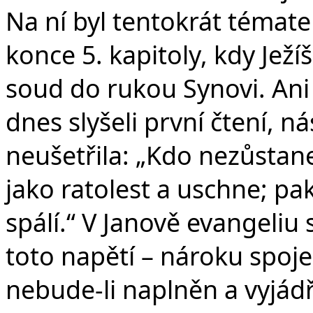
Na ní byl tentokrát témat
konce 5. kapitoly, kdy Ježí
soud do rukou Synovi. Ani 
dnes slyšeli první čtení, 
neušetřila: „Kdo nezůstan
jako ratolest a uschne; pa
spálí.“ V Janově evangeliu
toto napětí – nároku spo
nebude-li naplněn a vyjádř