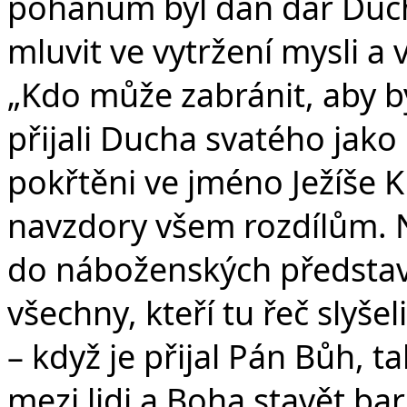
pohanům byl dán dar Ducha
mluvit ve vytržení mysli a 
„Kdo může zabránit, aby by
přijali Ducha svatého jako
pokřtěni ve jméno Ježíše K
navzdory všem rozdílům. 
do náboženských představ.
všechny, kteří tu řeč slyše
– když je přijal Pán Bůh,
mezi lidi a Boha stavět bar