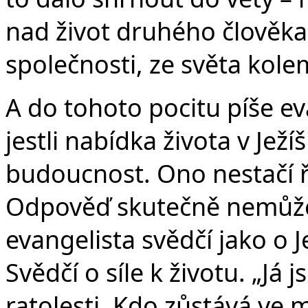
nad život druhého člověka
společnosti, ze světa kole
A do tohoto pocitu píše ev
jestli nabídka života v Jež
budoucnost. Ono nestačí ř
Odpověď skutečně nemůže 
evangelista svědčí jako o J
Svědčí o síle k životu. „Já 
ratolesti. Kdo zůstává ve 