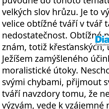
velkých slov hrůzu. Je to v
velice obtížné tváří v tvá
nedostatečnost. Obtížné na
znám, totiž křesťanských,
Ježíšem zamýšleného účink
moralistické útoky. Nesch
svými chybami, přijmout s
tváří navzdory tomu, že n
výzvám, vede k vzájemné n