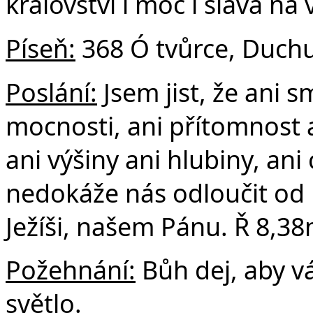
království i moc i sláva na
Píseň:
368 Ó tvůrce, Duchu 
Poslání:
Jsem jist, že ani s
mocnosti, ani přítomnost 
ani výšiny ani hlubiny, ani
nedokáže nás odloučit od lá
Ježíši, našem Pánu. Ř 8,38
Požehnání:
Bůh dej, aby v
světlo.