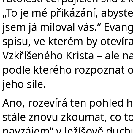
„To je mé přikázání, abyst
jsem já miloval vás.“ Evang
spisu, ve kterém by otevír
Vzkříšeného Krista – ale n
podle kterého rozpoznat ov
jeho síle.
Ano, rozevírá ten pohled 
stále znovu zkoumat, co t
navzájem“ v Ježíšově duchu