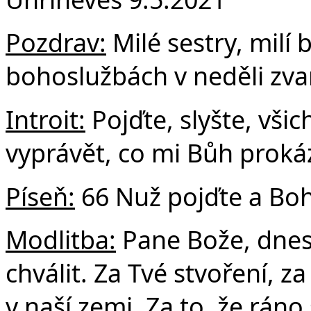
F
Pozdrav:
Milé sestry, milí b
bohoslužbách v neděli zva
Introit:
Pojďte, slyšte, vši
vyprávět, co mi Bůh prokáz
Píseň:
66 Nuž pojďte a Boh
Modlitba:
Pane Bože, dnes
chválit. Za Tvé stvoření, z
v naší zemi. Za to, že rán