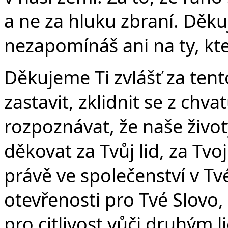
a ne za hluku zbraní. Děku
nezapomínáš ani na ty, kteř
Č
Děkujeme Ti zvlášť za ten
zastavit, zklidnit se z chv
rozpoznávat, že naše život
děkovat za Tvůj lid, za Tvo
právě ve společenství v Tvé
otevřenosti pro Tvé Slovo
pro citlivost vůči druhým 