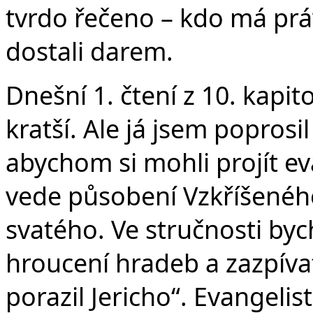
tvrdo řečeno – kdo má práv
dostali darem.
Dnešní 1. čtení z 10. kapi
kratší. Ale já jsem poprosi
abychom si mohli projít e
vede působení Vzkříšenéh
svatého. Ve stručnosti by
hroucení hradeb a zazpíva
porazil Jericho“. Evangelis