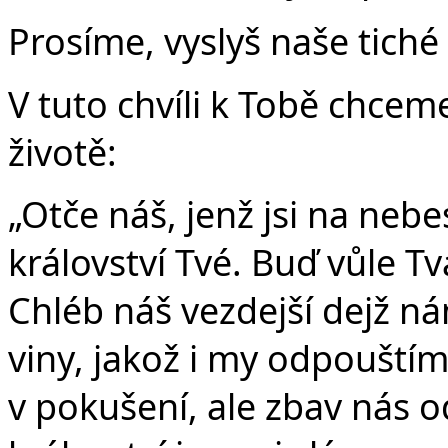
Prosíme, vyslyš naše tiché 
V tuto chvíli k Tobě chcem
životě:
„Otče náš, jenž jsi na nebe
království Tvé. Buď vůle Tvá
Chléb náš vezdejší dejž n
viny, jakož i my odpouští
v pokušení, ale zbav nás o