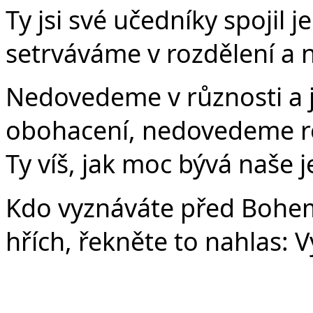
Ty jsi své učedníky spojil
setrváváme v rozdělení a n
Nedovedeme v různosti a j
obohacení, nedovedeme res
Ty víš, jak moc bývá naše 
Kdo vyznáváte před Bohem 
hřích, řekněte to nahlas: