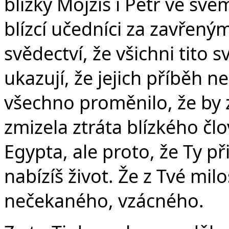
Č
blízký Mojžíš i Petr ve sv
blízcí učedníci za zavřený
svědectví, že všichni tito
ukazují, že jejich příběh n
všechno proměnilo, že by z
zmizela ztráta blízkého čl
Egypta, ale proto, že Ty p
nabízíš život. Že z Tvé mil
nečekaného, vzácného.