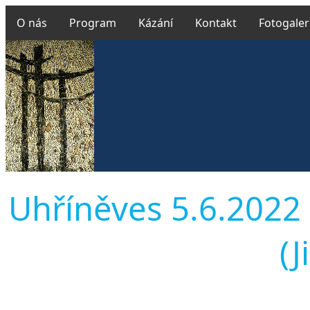
O nás
Program
Kázání
Kontakt
Fotogaler
Uhříněves 5.6.2022 
(J