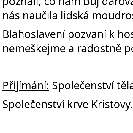
poznali, co nám Bůj darova
nás naučila lidská moudros
Blahoslavení pozvaní k ho
nemeškejme a radostně p
Přijímání:
Společenství těla
Společenství krve Kristovy