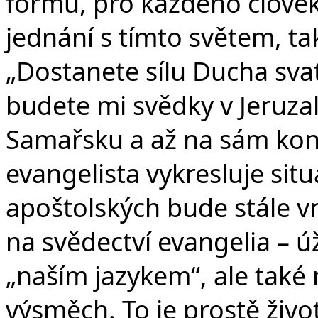
formu, pro každého člověka
jednání s tímto světem, tak
„Dostanete sílu Ducha svat
budete mi svědky v Jeruza
Samařsku a až na sám kone
evangelista vykresluje situ
apoštolských bude stále v
na svědectví evangelia – ú
„naším jazykem“, ale také
výsměch. To je prostě život