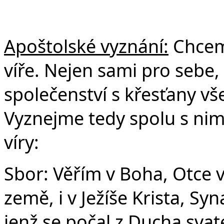
Apoštolské vyznání:
Chceme
víře. Nejen sami pro sebe, 
společenství s křesťany vš
Vyznejme tedy spolu s nim
víry:
Sbor: Věřím v Boha, Otce 
země, i v Ježíše Krista, S
jenž se počal z Ducha svat