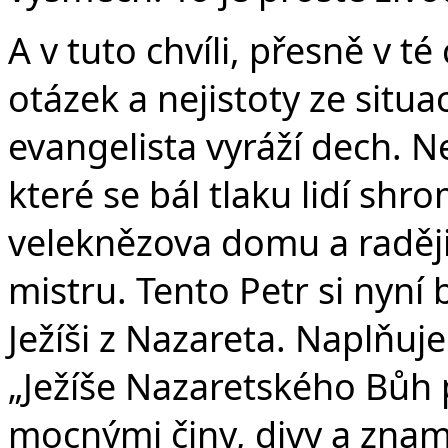
A v tuto chvíli, přesně v té
otázek a nejistoty ze situa
evangelista vyráží dech. N
které se bál tlaku lidí sh
veleknězova domu a raději
mistru. Tento Petr si nyní
Ježíši z Nazareta. Naplňuje
„Ježíše Nazaretského Bůh p
mocnými činy, divy a znam