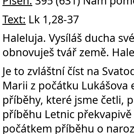
v
Píseň:
395 (631) Nám pomo
Text:
Lk 1,28-37
Haleluja. Vysíláš ducha své
obnovuješ tvář země. Halel
Je to zvláštní číst na Svato
Marii z počátku Lukášova e
příběhy, které jsme četli, 
příběhu Letnic překvapivě 
počátkem příběhu o narozen