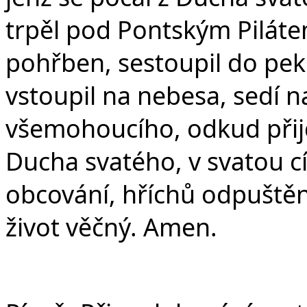
trpěl pod Pontským Pilátem
pohřben, sestoupil do peke
vstoupil na nebesa, sedí n
všemohoucího, odkud přijd
Ducha svatého, v svatou c
obcování, hříchů odpuštění
život věčný. Amen.