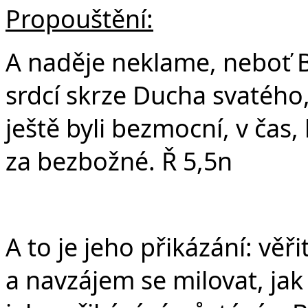
Propouštění:
A naděje neklame, neboť Bo
srdcí skrze Ducha svatého
ještě byli bezmocní, v čas,
za bezbožné. Ř 5,5n
A to je jeho přikázání: věř
a navzájem se milovat, ja