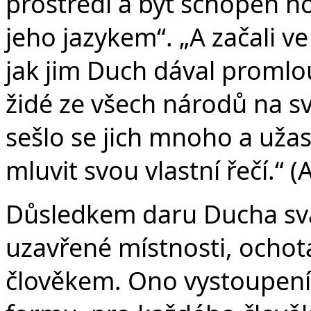
prostředí a být schopen h
jeho jazykem“. „A začali ve
jak jim Duch dával promlou
židé ze všech národů na sv
sešlo se jich mnoho a užasl
mluvit svou vlastní řečí.“ (
Důsledkem daru Ducha sva
uzavřené místnosti, ochot
člověkem. Ono vystoupení