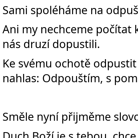
Sami spoléháme na odpuště
Ani my nechceme počítat kř
nás druzí dopustili.
Ke svému ochotě odpustit 
nahlas: Odpouštím, s pom
Směle nyní přijměme slovo
Duch Boží je s tebou, chce t