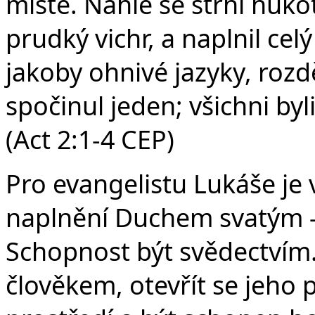
místě. Náhle se strhl huko
prudký vichr, a naplnil cel
jakoby ohnivé jazyky, rozd
spočinul jeden; všichni by
(Act 2:1-4 CEP)
Pro evangelistu Lukáše je 
naplnění Duchem svatým – 
Schopnost být svědectvím
člověkem, otevřít se jeho 