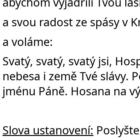
abychom vyjádřili Tvou lá
a svou radost ze spásy v Kr
a voláme:
Svatý, svatý, svatý jsi, Ho
nebesa i země Tvé slávy. P
jménu Páně. Hosana na vý
Slova ustanovení:
Poslyšte