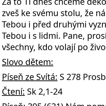
Za to Ti dnes chceme děko
zveš ke svému stolu, že n
Tebou i před druhými vyznal
Tebou i s lidmi. Pane, pros
všechny, kdo volají po živ
Slovo dětem:
Píseň ze Svítá:
S 278 Pros
Čtení:
Sk 2,1-24