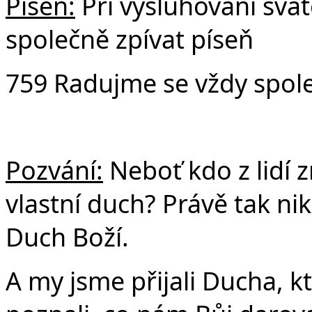
Píseň:
Při vysluhování sv
společně zpívat píseň
759 Radujme se vždy spol
Pozvání:
Neboť kdo z lidí z
vlastní duch? Právě tak ni
Duch Boží.
A my jsme přijali Ducha, k