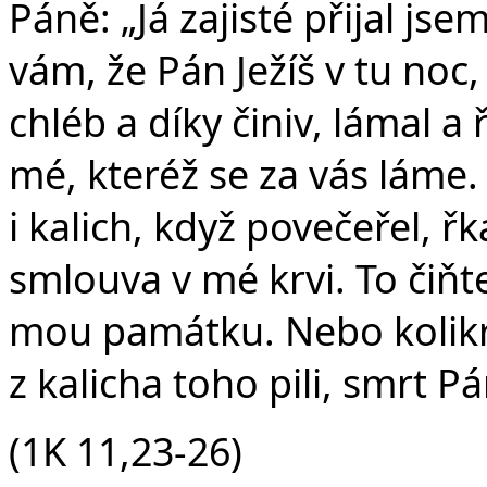
Páně: „Já zajisté přijal js
vám, že Pán Ježíš v tu noc,
chléb a díky činiv, lámal a 
mé, kteréž se za vás láme
i kalich, když povečeřel, řk
smlouva v mé krvi. To čiňte,
mou památku. Nebo kolikrát
z kalicha toho pili, smrt P
(1K 11,23-26)