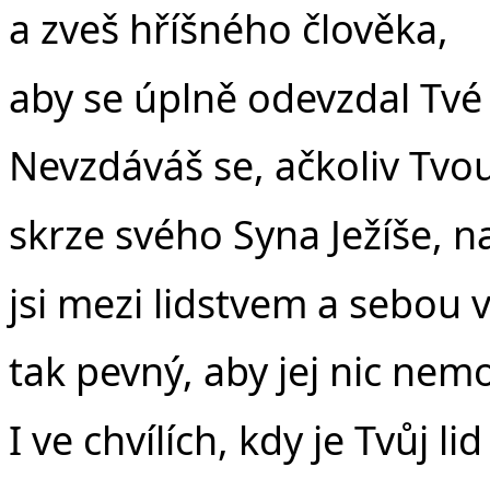
a zveš hříšného člověka,
aby se úplně odevzdal Tvé
Nevzdáváš se, ačkoliv Tvo
skrze svého Syna Ježíše, 
jsi mezi lidstvem a sebou v
tak pevný, aby jej nic nem
I ve chvílích, kdy je Tvůj l