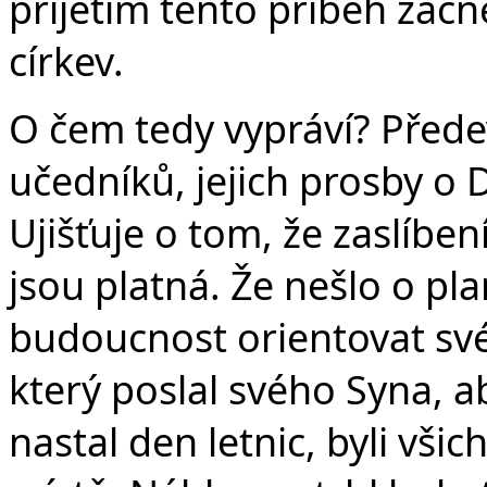
přijetím tento příběh začn
církev.
O čem tedy vypráví? Předev
učedníků, jejich prosby o 
Ujišťuje o tom, že zaslíbení
jsou platná. Že nešlo o pl
budoucnost orientovat své
který poslal svého Syna, a
nastal den letnic, byli vš