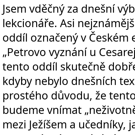
Jsem vděčný za dnešní vý
lekcionáře. Asi nejznámějš
oddíl označený v Českém 
„Petrovo vyznání u Cesareje
tento oddíl skutečně dobře
kdyby nebylo dnešních tex
prostého důvodu, že tento
budeme vnímat „neživotně“
mezi Ježíšem a učedníky, j