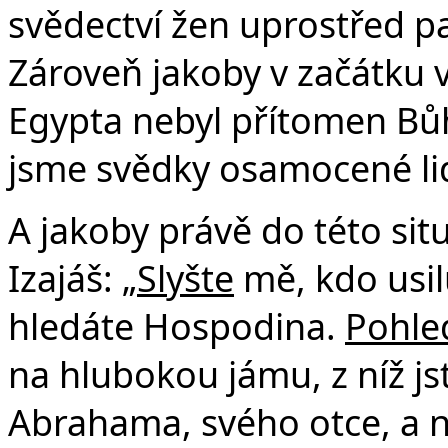
svědectví žen uprostřed pa
Zároveň jakoby v začátku 
Egypta nebyl přítomen Bů
jsme svědky osamocené lid
A jakoby právě do této sit
Izajáš: „
Slyšte
mě, kdo usil
hledáte Hospodina.
Pohle
na hlubokou jámu, z níž js
Abrahama, svého otce, a n