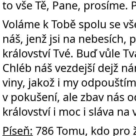
to vše Tě, Pane, prosíme. P
Voláme k Tobě spolu se vše
náš, jenž jsi na nebesích, 
království Tvé. Buď vůle Tvá
Chléb náš vezdejší dejž n
viny, jakož i my odpouští
v pokušení, ale zbav nás o
království i moc i sláva na
Píseň:
786 Tomu, kdo pro ž