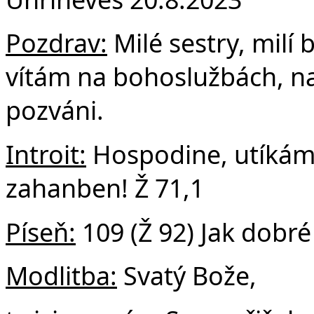
Fa
Pozdrav:
Milé sestry, milí b
vítám na bohoslužbách, na
pozváni.
Introit:
Hospodine, utíkám 
zahanben! Ž 71,1
Píseň:
109 (Ž 92) Jak dobré
Modlitba:
Svatý Bože,