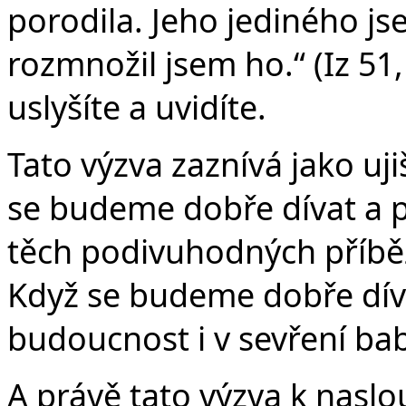
porodila. Jeho jediného j
rozmnožil jsem ho.“ (Iz 51,
uslyšíte a uvidíte.
Tato výzva zaznívá jako uji
se budeme dobře dívat a p
těch podivuhodných příběz
Když se budeme dobře dív
budoucnost i v sevření b
A právě tato výzva k naslo