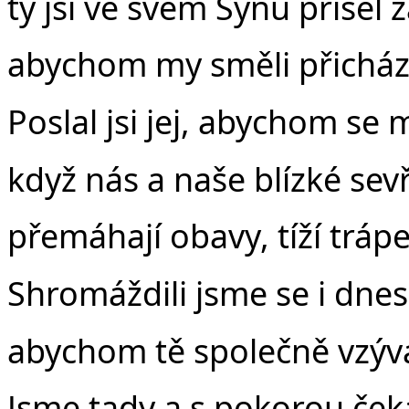
Č
ty jsi ve svém Synu přišel 
abychom my směli přicház
Poslal jsi jej, abychom se
když nás a naše blízké sev
přemáhají obavy, tíží trápe
Shromáždili jsme se i dne
abychom tě společně vzývali
Jsme tady a s pokorou če