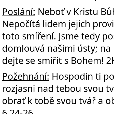
Poslání:
Neboť v Kristu Bůh
Nepočítá lidem jejich prov
toto smíření. Jsme tedy p
domlouvá našimi ústy; na 
dejte se smířit s Bohem! 2
Požehnání:
Hospodin ti po
rozjasni nad tebou svou tv
obrať k tobě svou tvář a 
6,24-26