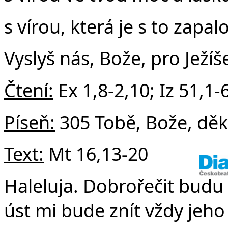
s vírou, která je s to zapalov
Vyslyš nás, Bože, pro Ježíš
Čtení:
Ex 1,8-2,10; Iz 51,1-
Píseň:
305 Tobě, Bože, dě
Text:
Mt 16,13-20
Haleluja. Dobrořečit budu
úst mi bude znít vždy jeho 