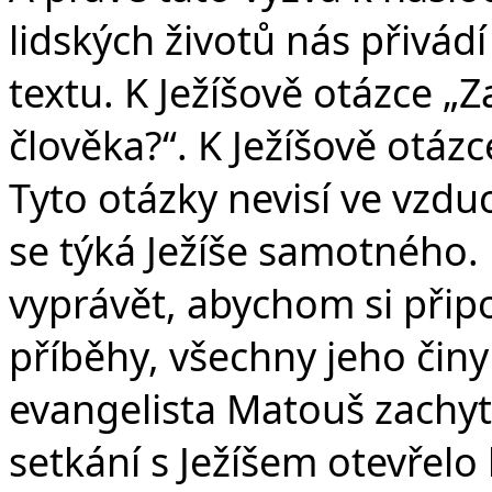
lidských životů nás přiv
textu. K Ježíšově otázce „Z
člověka?“. K Ježíšově otáz
Tyto otázky nevisí ve vzdu
se týká Ježíše samotného
vyprávět, abychom si přip
příběhy, všechny jeho činy 
evangelista Matouš zachyti
setkání s Ježíšem otevřel