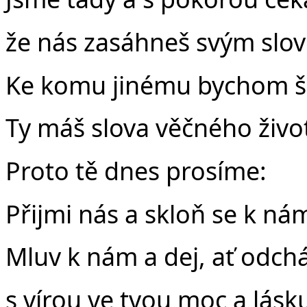
že nás zasáhneš svým slo
Ke komu jinému bychom šl
v
Ty máš slova věčného živo
Proto tě dnes prosíme:
Přijmi nás a skloň se k nám
Mluv k nám a dej, ať odch
s vírou ve tvou moc a lásk