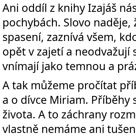
Ani oddíl z knihy Izajáš 
pochybách. Slovo naděje, 
spasení, zaznívá všem, kdo
opět v zajetí a neodvažují
vnímají jako temnou a pr
A tak můžeme pročítat př
a o dívce Miriam. Příběh
života. A to záchrany rozm
vlastně nemáme ani tušení