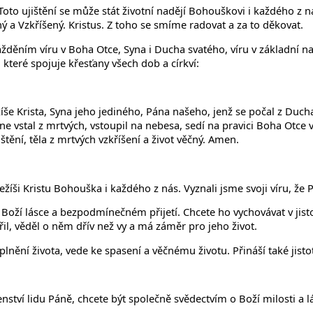
Toto ujištění se může stát životní nadějí Bohouškovi i každého z n
ný a Vzkříšený. Kristus. Z toho se smíme radovat a za to děkovat.
omážděním víru v Boha Otce, Syna i Ducha svatého, víru v základní 
teré spojuje křesťany všech dob a církví:
žíše Krista, Syna jeho jediného, Pána našeho, jenž se počal z Duch
dne vstal z mrtvých, vstoupil na nebesa, sedí na pravici Boha Otc
tění, těla z mrtvých vzkříšení a život věčný. Amen.
Ježíši Kristu Bohouška i každého z nás. Vyznali jsme svoji víru, že 
í o Boží lásce a bezpodmínečném přijetí. Chcete ho vychovávat v ji
řil, věděl o něm dřív než vy a má záměr pro jeho život.
naplnění života, vede ke spasení a věčnému životu. Přináší také jist
nství lidu Páně, chcete být společně svědectvím o Boží milosti a l