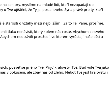
íme na seniory, myslíme na mladé lidi, kteří nezapadají do
 Tvé ujištění, že Ty jsi poslal svého Syna právě pro ty, kteří
é starosti o vztahy mezi nejbližšími. Za to Tě, Pane, prosíme.
lehli tlaku nenávisti, který kolem nás roste. Abychom ze svého
 Abychom neotrávili prostředí, ve kterém vyrůstají naše děti a
sích, posvěť se jméno Tvé. Přijď království Tvé. Buď vůle Tvá jako
s v pokušení, ale zbav nás od zlého. Neboť Tvé jest království i