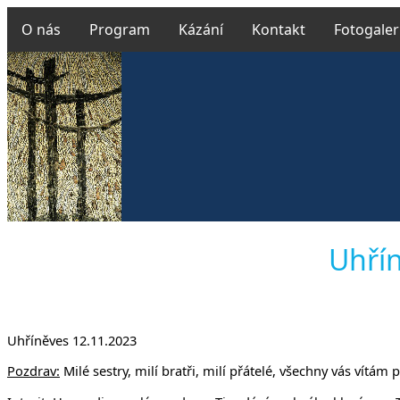
O nás
Program
Kázání
Kontakt
Fotogaler
Českobratr
Uhřín
v Uhř
Uhříněves 12.11.2023
Pozdrav:
Milé sestry, milí bratři, milí přátelé, všechny vás vítá