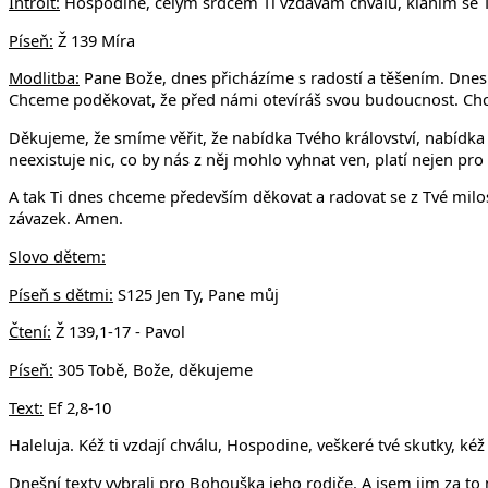
Introit:
Hospodine, celým srdcem Ti vzdávám chválu, klaním se T
Píseň:
Ž 139 Míra
Modlitba:
Pane Bože, dnes přicházíme s radostí a těšením. Dnes 
Chceme poděkovat, že před námi otevíráš svou budoucnost. Chce
Děkujeme, že smíme věřit, že nabídka Tvého království, nabídka pro
neexistuje nic, co by nás z něj mohlo vyhnat ven, platí nejen pro
A tak Ti dnes chceme především děkovat a radovat se z Tvé milos
závazek. Amen.
Slovo dětem:
Píseň s dětmi:
S125 Jen Ty, Pane můj
Čtení:
Ž 139,1-17 - Pavol
Píseň:
305 Tobě, Bože, děkujeme
Text:
Ef 2,8-10
Haleluja. Kéž ti vzdají chválu, Hospodine, veškeré tvé skutky, kéž
Dnešní texty vybrali pro Bohouška jeho rodiče. A jsem jim za to m