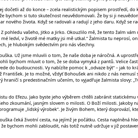
dočetli až do konce – zcela realistickým popisem prostředí, do k
e bychom si tuto skutečnost neuvědomovali. Že by si ji neuvědomov
dar nového života. Když se radovali a radují z jeho daru. Když se r
Z pohledu vašeho, Jitko a Jirko. Okouzlilo mě, že tento žalm vám n
l mé ledví, v životě mé matky jsi mě utkal.“ Žalmista tu neprosí, o
otech, je hlubokým svědectvím pro nás všechny.
ka. Už jsme mluvili o tom, že naše doba je náročná. A uprostře
ohli bychom mluvit o tom, že se doba vymyká z pantů. Velice častou 
e do budoucnosti. Vy nabízíte pomoc k „odvaze být“ – jak to krá
apež František. Je to možné, vždyť Bohoušek ani nikdo z nás nemusí
ý hraničí s predestinačním učením, to vyjadřuje žalmista slovy: „T
 listu do Efezu. Jako byste jeho výběrem chtěli zabránit statické
eho zkoumání, jasným slovem o milosti. O Boží milosti. Jakoby náš 
rogramuje „lidský výrobek“. Je živým Bohem, který doprovází, kter
ouška čeká životní cesta, na jejímž je počátku. Cesta naplněná hl
o, že bychom mohli zabloudit, nás totiž nutně udržuje v již posta