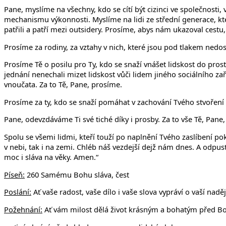
Pane, myslíme na všechny, kdo se cítí být cizinci ve společnosti, 
mechanismu výkonnosti. Myslíme na lidi ze střední generace, kteří
patřili a patří mezi outsidery. Prosíme, abys nám ukazoval cestu
Prosíme za rodiny, za vztahy v nich, které jsou pod tlakem nedos
Prosíme Tě o posilu pro Ty, kdo se snaží vnášet lidskost do pros
jednání nenechali mizet lidskost vůči lidem jiného sociálního za
vnoučata. Za to Tě, Pane, prosíme.
Prosíme za ty, kdo se snaží pomáhat v zachování Tvého stvoření 
Pane, odevzdáváme Ti své tiché díky i prosby. Za to vše Tě, Pane
Spolu se všemi lidmi, kteří touží po naplnění Tvého zaslíbení pok
v nebi, tak i na zemi. Chléb náš vezdejší dejž nám dnes. A odpus
moc i sláva na věky. Amen.“
Píseň:
260 Samému Bohu sláva, čest
Poslání:
Ať vaše radost, vaše dílo i vaše slova vypráví o vaší nadě
Požehnání:
Ať vám milost dělá život krásným a bohatým před Boží 