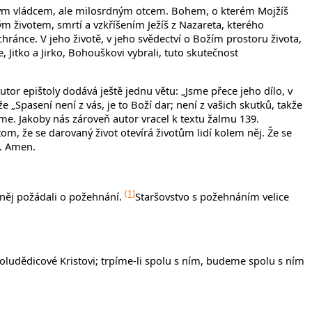
ckým vládcem, ale milosrdným otcem. Bohem, o kterém Mojžíš
vým životem, smrtí a vzkříšením Ježíš z Nazareta, kterého
hránce. V jeho životě, v jeho svědectví o Božím prostoru života,
, Jitko a Jirko, Bohouškovi vybrali, tuto skutečnost
tor epištoly dodává ještě jednu větu: „Jsme přece jeho dílo, v
 „Spasení není z vás, je to Boží dar; není z vašich skutků, takže
me. Jakoby nás zároveň autor vracel k textu žalmu 139.
tom, že se darovaný život otevírá životům lidí kolem něj. Že se
t. Amen.
(1)
o něj požádali o požehnání.
Staršovstvo s požehnáním velice
poludědicové Kristovi; trpíme-li spolu s ním, budeme spolu s ním