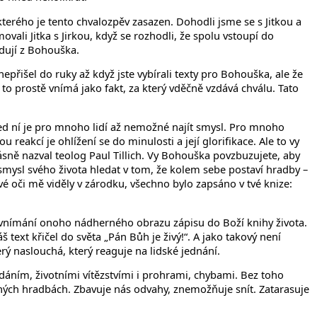
terého je tento chvalozpěv zasazen. Dohodli jsme se s Jitkou a
ali Jitka s Jirkou, když se rozhodli, že spolu vstoupí do
adují z Bohouška.
epřišel do ruky až když jste vybírali texty pro Bohouška, ale že
n to prostě vnímá jako fakt, za který vděčně vzdává chválu. Tato
d ní je pro mnoho lidí až nemožné najít smysl. Pro mnoho
reakcí je ohlížení se do minulosti a její glorifikace. Ale to vy
sně nazval teolog Paul Tillich. Vy Bohouška povzbuzujete, aby
 smysl svého života hledat v tom, že kolem sebe postaví hradby –
vé oči mě viděly v zárodku, všechno bylo zapsáno v tvé knize:
mu vnímání onoho nádherného obrazu zápisu do Boží knihy života.
text křičel do světa „Pán Bůh je živý!“. A jako takový není
ý naslouchá, který reaguje na lidské jednání.
edáním, životními vítězstvími i prohrami, chybami. Bez toho
vených hradbách. Zbavuje nás odvahy, znemožňuje snít. Zatarasuje