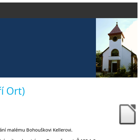
evangelické
í Ort)
čanech
ehnání malému Bohouškovi Kellerovi.