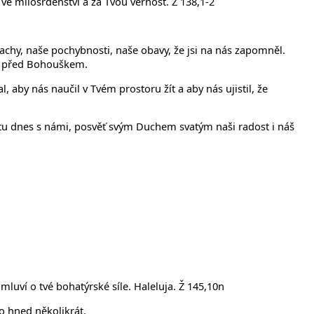
 milosrdenství a za Tvou věrnost. Ž 138,1-2
chy, naše pochybnosti, naše obavy, že jsi na nás zapomněl.
šť před Bohouškem.
, aby nás naučil v Tvém prostoru žít a aby nás ujistil, že
ď tu dnes s námi, posvěť svým Duchem svatým naši radost i náš
omluví o tvé bohatýrské síle. Haleluja. Ž 145,10n
to hned několikrát.