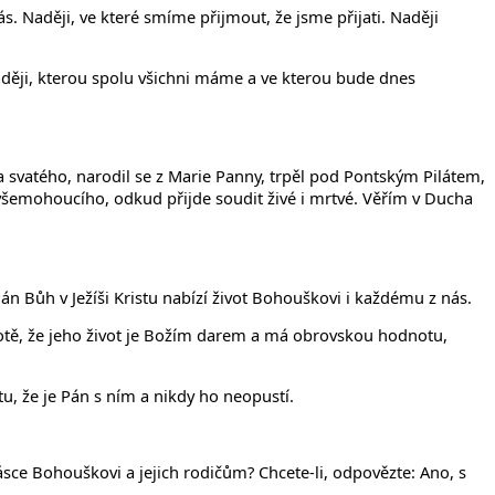
ás. Naději, ve které smíme přijmout, že jsme přijati. Naději
naději, kterou spolu všichni máme a ve kterou bude dnes
a svatého, narodil se z Marie Panny, trpěl pod Pontským Pilátem,
e všemohoucího, odkud přijde soudit živé i mrtvé. Věřím v Ducha
Pán Bůh v Ježíši Kristu nabízí život Bohouškovi i každému z nás.
stotě, že jeho život je Božím darem a má obrovskou hodnotu,
otu, že je Pán s ním a nikdy ho neopustí.
ásce Bohouškovi a jejich rodičům? Chcete-li, odpovězte: Ano, s