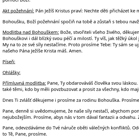
Akt požehnání:
Pán Ježíš Kristus praví: Nechte děti přicházet ke
Bohoušku, Boží požehnání spočiň na tobě a zůstaň s tebou nav
Modlitba nad Bohouškem:
Bože, stvořiteli všeho živého, děkuj
Bohouškovi i dál blízký svou péčí a milostí. Ty víš, jak těžký úkol 
My na to ze své síly nestačíme. Proto prosíme Tebe: Ty sám se u
našeho Pána Ježíše Krista máš. Amen.
Píseň:
Ohlášky:
Přímluvná modlitba:
Pane, Ty obdarováváš člověka svou láskou. 
také těmi, kdo by měli povzbuzovat a prosit za všechny, kdo maj
Dnes Ti zvlášť děkujeme i prosíme za rodinu Bohouška. Prosíme, 
Pane, denně si uvědomujeme, že naše síly nestačí, abychom po
nejubožejším. Prosíme, abys nás v tom dával fantazii a odvahu. 
Pane, odevzdáváme do Tvé náruče oběti válečných konfliktů. Odev
to Tě, Pane, prosíme.