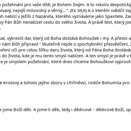
 požehnání pro vaše dítě, je Bohem živým. A to nikoliv despoti
ívavý, nejvýš milosrdný a věrný,…“. (Ex 34,6) A o kterém svědčil s
h nabízí v Ježíši z Nazareta, kterého vyznáváme jako Spasitele, Zac
 by Pán Bůh nenabízel cestu do svého života. A právě text, který jste
.
at, vykreslit dar, který od Boha dostává Bohoušek i my. A přesto au
é nám Bůh připravil.“ Skutečně nejde o zpochybnění přesvědčení, že
vření očí pro celou šířku daru života, který od Pána Boha dostává
án do života, kde je mu tento smysl nabízen. A ten smysl je právě v 
oubce je smyslem požehnání, které dnes chceme Bohouškovi vyprosi
rkve Kristovy a tohoto jejího sboru v Uhříněvsi, rodiče Bohumila pr
sme Boží děti. A jsme-li děti, tedy i dědicové – dědicové Boží, s