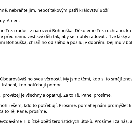
 mně, nebraňte jim, neboť takovým patří království Boží.
ždy. Amen.
eme Ti za radost z narození Bohouška. Děkujeme Ti za ochranu, kte
je před námi: vést své děti tak, aby se mohly radovat z Tvé lásky a ží
jmi Bohouška, chraň ho od zlého a posiluj v dobrém. Dej mu v boha
Obdarováváš ho svou věrností. My jsme těmi, kdo si to smějí zno
í trápení, kdo potřebují pomoc.
provázej je všechny a opatruj. Za to Tě, Pane, prosíme.
mohli všem, kdo to potřebují. Prosíme, pomáhej nám promýšlet k
Za to Tě, Pane, prosíme.
zdáváme Ti blízké obětí teroristických útoků. Prosíme i za nás, 