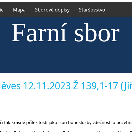
ie
Mapa
Sborové dopisy
Staršovstvo
Farní sbor
ské církve 
ěves 12.11.2023 Ž 139,1-17 (Jiř
íněvsi a Ří
m při tak krásné příležitosti jako jsou bohoslužby vděčnosti a pož