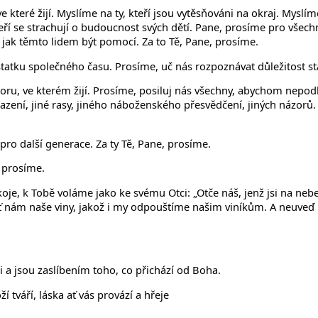
ve které žijí. Myslíme na ty, kteří jsou vytěsňováni na okraj. Mysl
 se strachují o budoucnost svých dětí. Pane, prosíme pro všechny o
, jak těmto lidem být pomocí. Za to Tě, Pane, prosíme.
tatku společného času. Prosíme, uč nás rozpoznávat důležitost stál
toru, ve kterém žijí. Prosíme, posiluj nás všechny, abychom nepod
řazení, jiné rasy, jiného náboženského přesvědčení, jiných názorů.
pro další generace. Za ty Tě, Pane, prosíme.
, prosíme.
oje, k Tobě voláme jako ke svému Otci: „Otče náš, jenž jsi na nebe
ť nám naše viny, jakož i my odpouštíme našim viníkům. A neuveď ná
ji a jsou zaslíbením toho, co přichází od Boha.
tváří, láska ať vás provází a hřeje