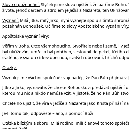
Slovo o požehnání:
Slyšeli jsme slovo ujištění, že patříme Bohu. 
života, jehož dárcem a zdrojem je Ježíš z Nazareta, ten Ukřižova
Vyznání:
Milá Jitka, milý Jirko, nyní vyznejte spolu s tímto shr
požehnán Bohoušek. Učiňme to slovy Apoštolského vyznání víry, k
Apoštolské vyznání víry:
Věřím v Boha, Otce všemohoucího, Stvořitele nebe i země, i v Je
byl ukřižován, umřel a byl pohřben, sestoupil do pekel, třetího 
svatého, v svatou církev obecnou, svatých obcování, hříchů odpuš
Otázky:
Vyznali jsme všichni společně svoji naději, že Pán Bůh přijímá v 
Jitko a Jirko, vyznáváte, že chcete Bohouškovi předávat ujištěn
kterou mu nic a nikdo nemůže vzít. V jistotě, že ho Pán Bůh stvo
Chcete ho ujistit, že víra v Ježíše z Nazareta jako Krista přináší 
Je-li tomu tak, odpovězte – ano, s pomocí Boží
Otázka blízkým a sboru:
Milá rodino, milí členové tohoto společe
pomocí Boží.