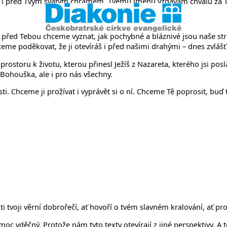
i před Tvým svatým chrámem, Tvému jménu vzdávám chválu za Tvé
před Tebou chceme vyznat, jak pochybné a bláznivé jsou naše stra
me poděkovat, že ji otevíráš i před našimi drahými – dnes zvlá
storu k životu, kterou přinesl Ježíš z Nazareta, kterého jsi poslal
 Bohouška, ale i pro nás všechny.
ti. Chceme ji prožívat i vyprávět si o ní. Chceme Tě poprosit, bu
 ti tvoji věrní dobrořečí, ať hovoří o tvém slavném kralování, ať pr
oc vděčný. Protože nám tyto texty otevírají z jiné perspektivy. A 