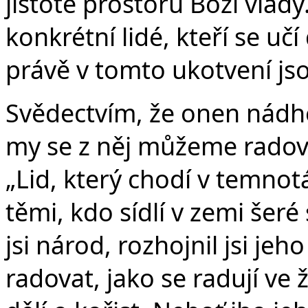
jistotě prostoru Boží vlády
konkrétní lidé, kteří se učí
právě v tomto ukotvení js
Svědectvím, že onen nádhern
my se z něj můžeme radovat
„Lid, který chodí v temnotá
těmi, kdo sídlí v zemi šeré
jsi národ, rozhojnil jsi je
radovat, jako se radují ve ž