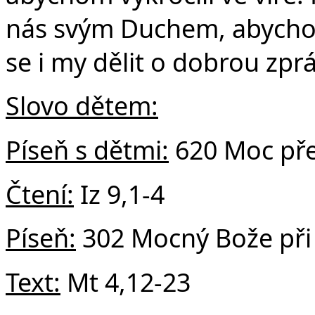
nás svým Duchem, abychom
se i my dělit o dobrou zp
Slovo dětem:
Píseň s dětmi:
620 Moc př
Čtení:
Iz 9,1-4
Píseň:
302 Mocný Bože při 
Text:
Mt 4,12-23