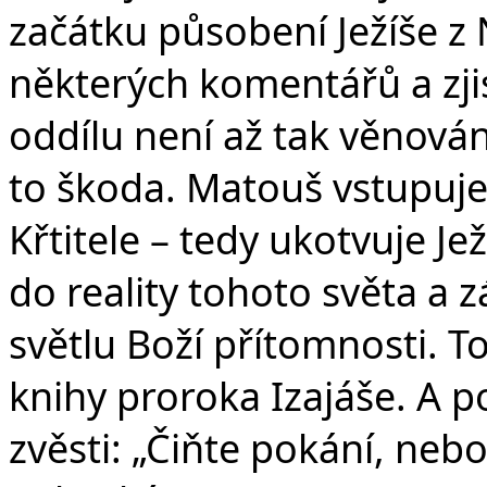
začátku působení Ježíše z 
některých komentářů a zji
oddílu není až tak věnován
to škoda. Matouš vstupuje 
Křtitele – tedy ukotvuje J
do reality tohoto světa a z
světlu Boží přítomnosti. To
knihy proroka Izajáše. A p
zvěsti: „Čiňte pokání, neboť