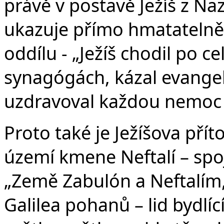
právě v postavě Ježíš z Na
ukazuje přímo hmatatelně
oddílu - „Ježíš chodil po celé
synagógách, kázal evangel
uzdravoval každou nemoc 
Proto také je Ježíšova př
území kmene Neftalí – spo
„Země Zabulón a Neftalím
Galilea pohanů – lid bydlíc