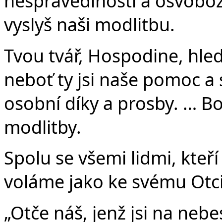
nespravedlnosti a osvoboze
vyslyš naši modlitbu.
Tvou tvář, Hospodine, hle
neboť ty jsi naše pomoc a 
osobní díky a prosby. … Bo
modlitby.
Spolu se všemi lidmi, kteří
voláme jako ke svému Otci
„Otče náš, jenž jsi na nebe