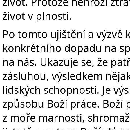
život. Protože nehrozí ztrá
život v plnosti.
Po tomto ujištění a výzvě 
konkrétního dopadu na spo
na nás. Ukazuje se, že patř
zásluhou, výsledkem nějaký
lidských schopností. Je vý
způsobu Boží práce. Boží p
z moře marnosti, shromažď