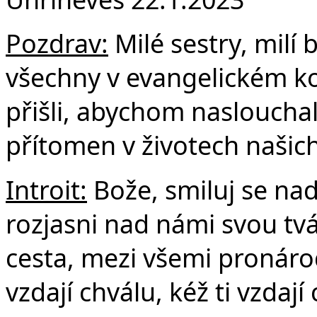
F
Pozdrav:
Milé sestry, milí b
všechny v evangelickém ko
přišli, abychom naslouchali
přítomen v životech našich 
Introit:
Bože, smiluj se na
rozjasni nad námi svou tvá
cesta, mezi všemi pronárody
vzdají chválu, kéž ti vzdají