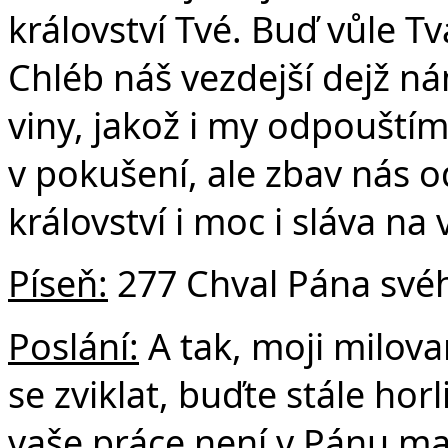
království Tvé. Buď vůle Tvá
Chléb náš vezdejší dejž n
viny, jakož i my odpouští
v pokušení, ale zbav nás o
království i moc i sláva na
Píseň:
277 Chval Pána svéh
Poslání:
A tak, moji milova
se zviklat, buďte stále horli
vaše práce není v Pánu ma