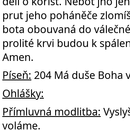
dělí o kořist. Neboť jho j
prut jeho poháněče zlomíš
bota obouvaná do válečné 
prolité krvi budou k spále
Amen.
Píseň:
204 Má duše Boha v
Ohlášky:
Přímluvná modlitba:
Vyslyš
voláme.