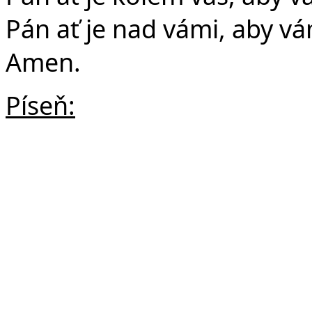
Pán ať je nad vámi, aby v
Amen.
Píseň: