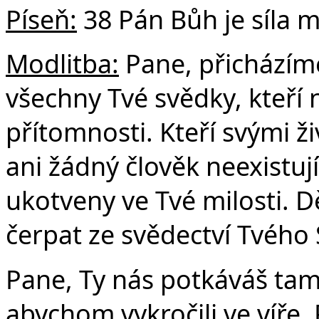
Č
Píseň:
38 Pán Bůh je síla 
Modlitba:
Pane, přicházím
všechny Tvé svědky, kteří 
přítomnosti. Kteří svými živ
ani žádný člověk neexistují
ukotveny ve Tvé milosti. D
čerpat ze svědectví Tvého 
Pane, Ty nás potkáváš tam,
abychom vykročili ve víře. 