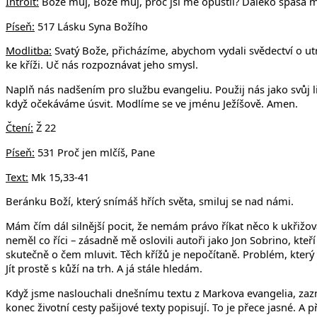
v Uhří
Introit:
Bože můj, Bože můj, proč jsi mě opustil? Daleko spása 
Píseň:
517 Lásku Syna Božího
Modlitba:
Svatý Bože, přicházíme, abychom vydali svědectví o utrp
ke kříži. Uč nás rozpoznávat jeho smysl.
Naplň nás nadšením pro službu evangeliu. Použij nás jako svůj l
když očekáváme úsvit. Modlíme se ve jménu Ježíšově. Amen.
Čtení:
Ž 22
Píseň:
531 Proč jen mlčíš, Pane
Text:
Mk 15,33-41
Beránku Boží, který snímáš hřích světa, smiluj se nad námi.
Mám čím dál silnější pocit, že nemám právo říkat něco k ukřižov
neměl co říci – zásadně mě oslovili autoři jako Jon Sobrino, kte
skutečně o čem mluvit. Těch křížů je nepočítaně. Problém, který c
Jít prostě s kůží na trh. A já stále hledám.
Když jsme naslouchali dnešnímu textu z Markova evangelia, zazně
konec životní cesty pašijové texty popisují. To je přece jasné. A