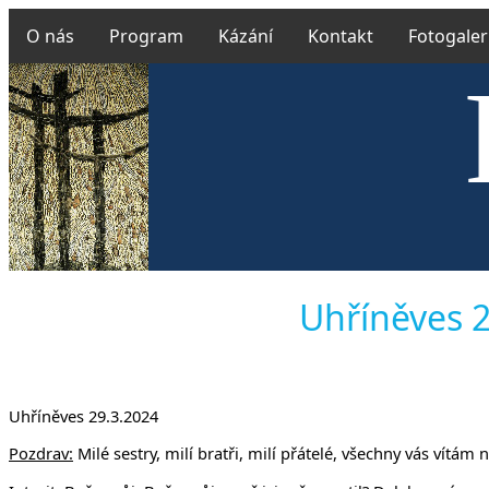
O nás
Program
Kázání
Kontakt
Fotogaler
Českobra
Uhříněves 2
Uhříněves 29.3.2024
Pozdrav:
Milé sestry, milí bratři, milí přátelé, všechny vás vítá