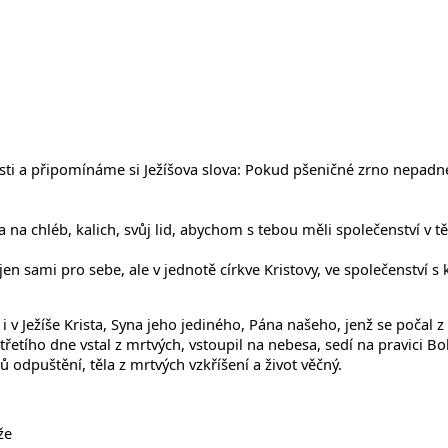
ilosti a připomínáme si Ježíšova slova: Pokud pšeničné zrno nep
na chléb, kalich, svůj lid, abychom s tebou měli společenství v tě
jen sami pro sebe, ale v jednotě církve Kristovy, ve společenství 
i v Ježíše Krista, Syna jeho jediného, Pána našeho, jenž se počal 
 třetího dne vstal z mrtvých, vstoupil na nebesa, sedí na pravici 
 odpuštění, těla z mrtvých vzkříšení a život věčný.
že