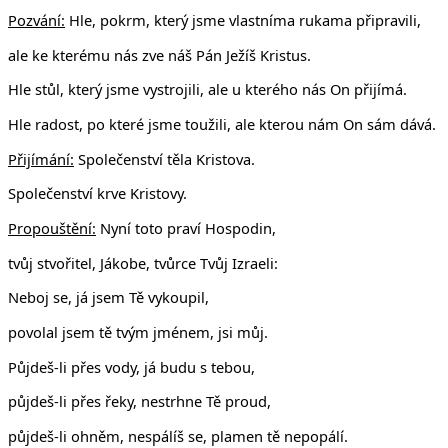
Pozvání:
Hle, pokrm, který jsme vlastníma rukama připravili,
ale ke kterému nás zve náš Pán Ježíš Kristus.
Hle stůl, který jsme vystrojili, ale u kterého nás On přijímá.
Hle radost, po které jsme toužili, ale kterou nám On sám dává.
Přijímání:
Společenství těla Kristova.
Společenství krve Kristovy.
Propouštění:
Nyní toto praví Hospodin,
tvůj stvořitel, Jákobe, tvůrce Tvůj Izraeli:
Neboj se, já jsem Tě vykoupil,
povolal jsem tě tvým jménem, jsi můj.
Půjdeš-li přes vody, já budu s tebou,
půjdeš-li přes řeky, nestrhne Tě proud,
půjdeš-li ohněm, nespálíš se, plamen tě nepopálí.