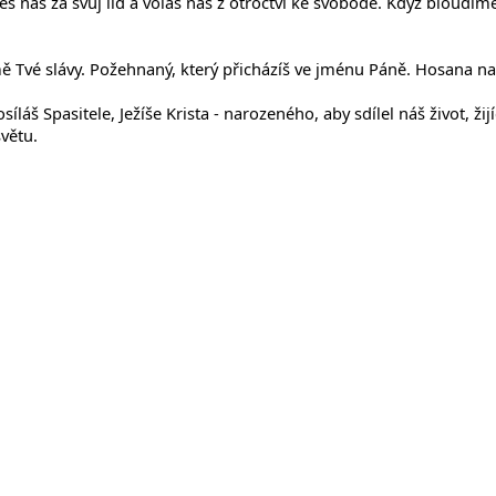
žuješ nás za svůj lid a voláš nás z otroctví ke svobodě. Když blo
emě Tvé slávy. Požehnaný, který přicházíš ve jménu Páně. Hosana na
áš Spasitele, Ježíše Krista - narozeného, aby sdílel náš život, žijí
světu.