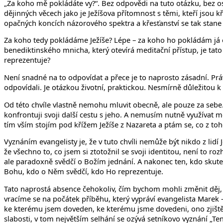
„Za koho mě pokládáte vy?“. Bez odpovědi na tuto otázku, bez o
dějinných věcech jako je Ježíšova přítomnost s těmi, kteří jsou 
opačných koncích názorového spektra a křesťanství se tak stane p
Za koho tedy pokládáme Ježíše? Lépe – za koho ho pokládám já 
benediktinského mnicha, který otevírá meditační přístup, je tato
reprezentuje?
Není snadné na to odpovídat a přece je to naprosto zásadní. Práv
odpovídali. Je otázkou životní, praktickou. Nesmírně důležitou k 
Od této chvíle vlastně nemohu mluvit obecně, ale pouze za sebe. 
konfrontuji svoji další cestu s jeho. A nemusím nutně využívat 
tím vším stojím pod křížem Ježíše z Nazareta a ptám se, co z toh
Vyznáním evangelisty je, že v tuto chvíli nemůže být nikdo z lid
že všechno to, co jsem si ztotožnil se svoji identitou, není to r
ale paradoxně svědčí o Božím jednání. A nakonec ten, kdo skute
Bohu, kdo o Něm svědčí, kdo Ho reprezentuje.
Tato naprostá absence čehokoliv, čím bychom mohli změnit děj, k
vracíme se na počátek příběhu, který vypráví evangelista Marek – ke
ke kterému jsem doveden, ke kterému jsme dovedeni, ono zjištění 
slabosti, v tom největším selhání se ozývá setníkovo vyznání „Te