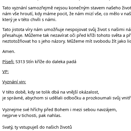
Tato vyznání samozřejmě nejsou konečným stavem našeho života. 
nám vše hroutí, kdy máme pocit, že nám mizí vše, co mělo v naše
který je v této chvíli s námi.
Tato jistota víry nám umožňuje nespojovat svůj život s našimi n
přesahuje. Můžeme tak nezavírat oči před kříži tohoto světa a
neztotožňovat ho s jeho názory. Můžeme mít svobodu žít jako lid
Amen.
Píseň:
S313 Stín kříže do daleka padá
VP:
Vyznání vin:
V této době, kdy se tolik dbá na vnější okázalost,
je správné, abychom si udělali odbočku a prozkoumali svůj vnitřn
Vyznejme své hříchy před Bohem i mezi sebou navzájem,
nejprve v tichosti, pak nahlas.
Svatý, ty vstupuješ do našich životů