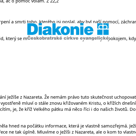
něvsi a Ř
má, ač o pomoc volám. Ž 22,2
ení a smrti toho, kterého jsi poslal, aby byl naší pomocí, záchran
id, který se modlí za tento svět. Požehnej nám svým pokojem, kdy
ání Ježíše z Nazareta. Že nemám právo tuto skutečnost uchopovat 
ří vyostřeně mluví o stále znovu křižovaném Kristu, o křížích dne
ítím, je, že kříž Velkého pátku má něco říci i do našich životů. D
la hned na počátku informace, která je vlastně samozřejmá. Ježíš
 přece ne tak úplně. Mluvíme o Ježíši z Nazareta, ale o kom to vla