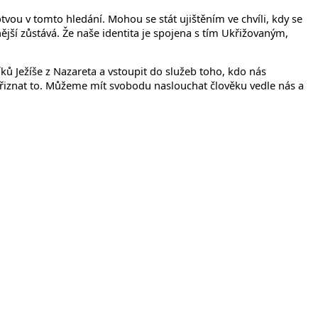
ou v tomto hledání. Mohou se stát ujištěním ve chvíli, kdy se
jší zůstává. Že naše identita je spojena s tím Ukřižovaným,
ků Ježíše z Nazareta a vstoupit do služeb toho, kdo nás
přiznat to. Můžeme mít svobodu naslouchat člověku vedle nás a