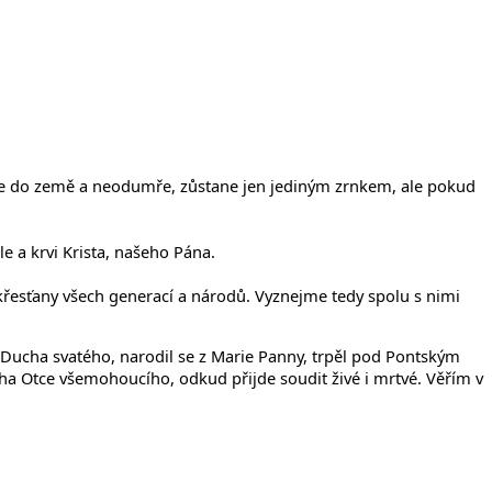
adne do země a neodumře, zůstane jen jediným zrnkem, ale pokud
le a krvi Krista, našeho Pána.
s křesťany všech generací a národů. Vyznejme tedy spolu s nimi
z Ducha svatého, narodil se z Marie Panny, trpěl pod Pontským
Boha Otce všemohoucího, odkud přijde soudit živé i mrtvé. Věřím v