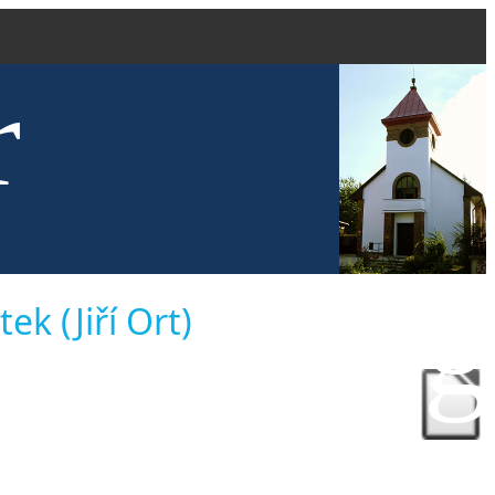
r
kve evang
k (Jiří Ort)