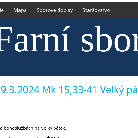
ie
Mapa
Sborové dopisy
Staršovstvo
Farní sbo
trské cír
9.3.2024 Mk 15,33-41 Velký páte
m na bohoslužbách na Velký pátek.