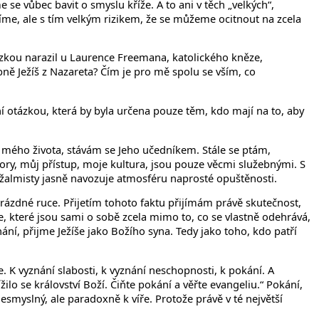
 vůbec bavit o smyslu kříže. A to ani v těch „velkých“,
víme, ale s tím velkým rizikem, že se můžeme ocitnout na zcela
zkou narazil u Laurence Freemana, katolického kněze,
bně Ježíš z Nazareta? Čím je pro mě spolu se vším, co
ní otázkou, která by byla určena pouze těm, kdo mají na to, aby
ou mého života, stávám se Jeho učedníkem. Stále se ptám,
ory, můj přístup, moje kultura, jsou pouze věcmi služebnými. S
í žalmisty jasně navozuje atmosféru naprosté opuštěnosti.
 prázdné ruce. Přijetím tohoto faktu přijímám právě skutečnost,
kce, které jsou sami o sobě zcela mimo to, co se vlastně odehrává,
í, přijme Ježíše jako Božího syna. Tedy jako toho, kdo patří
 K vyznání slabosti, k vyznání neschopnosti, k pokání. A
žilo se království Boží. Čiňte pokání a věřte evangeliu.“ Pokání,
esmyslný, ale paradoxně k víře. Protože právě v té největší