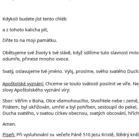
Kdykoli budete jíst tento chléb
a z tohoto kalicha pít,
čiňte to na moji památku.
Obětujeme své životy k tvé slávě, když sdílíme tuto slavnost m
odumře, přinese mnoho ovoce.
Svatý, oslavujeme tvé jméno. Vylij, prosíme, svého svatého Ducha 
Apoštolské vyznání:
Chceme se touto svátostí posilnit ve víře. Ne
slovy Apoštolského vyznání víry:
Sbor: Věřím v Boha, Otce všemohoucího, Stvořitele nebe i země, 
Pilátem, byl ukřižován, umřel a byl pohřben, sestoupil do pekel,
Ducha svatého, v svatou církev obecnou, svatých obcování, hříchů
Amen.
Píse
ň:
Při vysluhování sv. večeře Páně 510 Jezu Kristě, štědrý kně