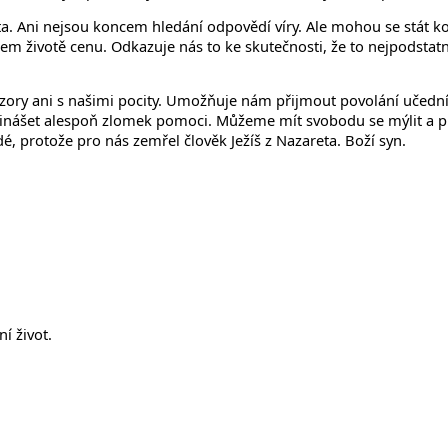
Ani nejsou koncem hledání odpovědí víry. Ale mohou se stát kotv
m životě cenu. Odkazuje nás to ke skutečnosti, že to nejpodstatně
ázory ani s našimi pocity. Umožňuje nám přijmout povolání učední
 přinášet alespoň zlomek pomoci. Můžeme mít svobodu se mýlit a 
é, protože pro nás zemřel člověk Ježíš z Nazareta. Boží syn.
í život.