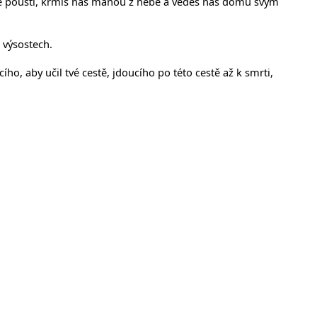
udíme pouští, krmíš nás manou z nebe a vedeš nás domů svým
 výsostech.
cího, aby učil tvé cestě, jdoucího po této cestě až k smrti,