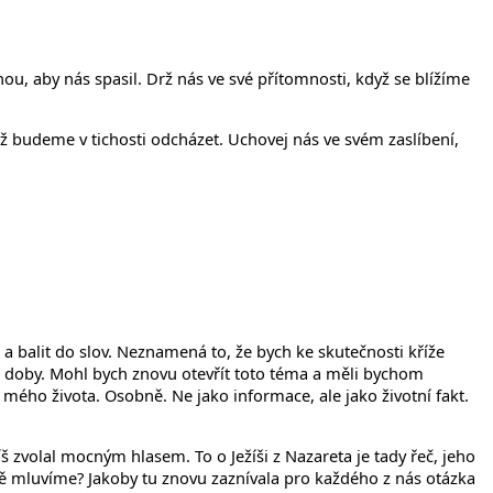
íčanech
ou, aby nás spasil. Drž nás ve své přítomnosti, když se blížíme
ž budeme v tichosti odcházet. Uchovej nás ve svém zaslíbení,
a balit do slov. Neznamená to, že bych ke skutečnosti kříže
šní doby. Mohl bych znovu otevřít toto téma a měli bychom
o mého života. Osobně. Ne jako informace, ale jako životní fakt.
 zvolal mocným hlasem. To o Ježíši z Nazareta je tady řeč, jeho
stně mluvíme? Jakoby tu znovu zaznívala pro každého z nás otázka