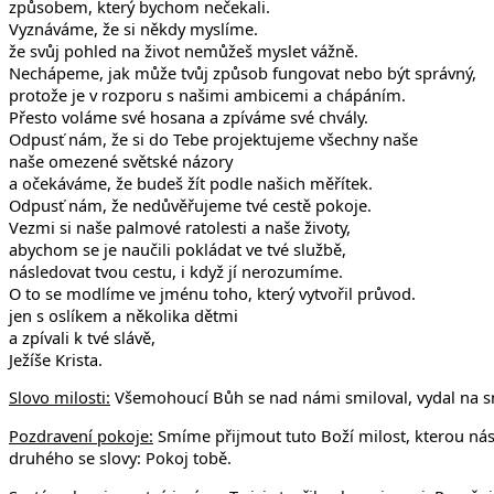
způsobem, který bychom nečekali.
Vyznáváme, že si někdy myslíme.
že svůj pohled na život nemůžeš myslet vážně.
Nechápeme, jak může tvůj způsob fungovat nebo být správný,
protože je v rozporu s našimi ambicemi a chápáním.
Přesto voláme své hosana a zpíváme své chvály.
Odpusť nám, že si do Tebe projektujeme všechny naše
naše omezené světské názory
a očekáváme, že budeš žít podle našich měřítek.
Odpusť nám, že nedůvěřujeme tvé cestě pokoje.
Vezmi si naše palmové ratolesti a naše životy,
abychom se je naučili pokládat ve tvé službě,
následovat tvou cestu, i když jí nerozumíme.
O to se modlíme ve jménu toho, který vytvořil průvod.
jen s oslíkem a několika dětmi
a zpívali k tvé slávě,
Ježíše Krista.
Slovo milosti:
Všemohoucí Bůh se nad námi smiloval, vydal na smr
Pozdravení pokoje:
Smíme přijmout tuto Boží milost, kterou nás
druhého se slovy: Pokoj tobě.