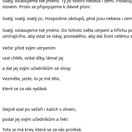
Svatý, oslavujeme tvé jméno. Ty jsi stvořil nebesa i zemi. Pova
slovem. Proto se připojujeme k dávné písni:
Svatý, svatý, svatý jsi, Hospodine zástupů, plná jsou nebesa i z
Svatý, oslavujeme tvé jméno. Do tohoto světa utrpení a hříchu posíl
umírajícího, aby vstal ze slávy, povstalého, aby dal život celému 
Večer před svým utrpením
vzal chléb, vzdal díky, lámal jej
a dal jej svým učedníkům se slovy:
Vezměte, jezte, to je mé tělo,
které se za vás vydává.
Stejně vzal po večeři i kalich s vínem,
podal jej svým učedníkům a řekl:
Toto je má krev, která se za vás prolévá.