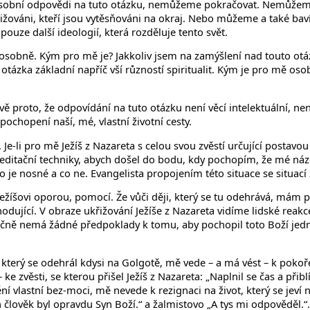
sobní odpovědi na tuto otázku, nemůžeme pokračovat. Nemůžeme se
křižováni, kteří jsou vytěsňováni na okraj. Nebo můžeme a také ba
ouze další ideologií, která rozděluje tento svět.
osobně. Kým pro mě je? Jakkoliv jsem na zamýšlení nad touto otá
 otázka základní napříč vší růzností spiritualit. Kým je pro mě oso
ě proto, že odpovídání na tuto otázku není věcí intelektuální, ne
pochopení naší, mé, vlastní životní cesty.
Je-li pro mě Ježíš z Nazareta s celou svou zvěstí určující postav
meditační techniky, abych došel do bodu, kdy pochopím, že mé náz
o je nosné a co ne. Evangelista propojením této situace se situac
í Ježíšovi oporou, pomocí. Že vůči ději, který se tu odehrává, mám
ozhodující. V obraze ukřižování Ježíše z Nazareta vidíme lidské rea
čně nemá žádné předpoklady k tomu, aby pochopil toto Boží jednán
terý se odehrál kdysi na Golgotě, mě vede – a má vést – k pokoře.
 zvěsti, se kterou přišel Ježíš z Nazareta: „Naplnil se čas a přiblí
vlastní bez-moci, mě nevede k rezignaci na život, který se jeví n
n člověk byl opravdu Syn Boží.“ a žalmistovo „A tys mi odpověděl.“.