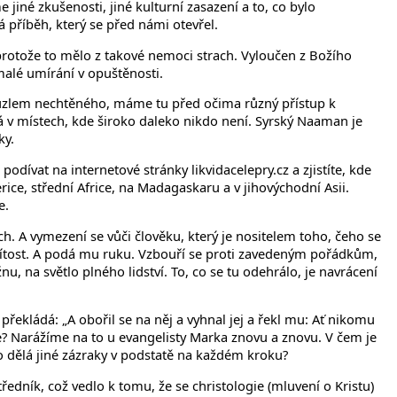
jiné zkušenosti, jiné kulturní zasazení a to, co bylo
příběh, který se před námi otevřel.
protože to mělo z takové nemoci strach. Vyloučen z Božího
malé umírání v opuštěnosti.
 kouzlem nechtěného, máme tu před očima různý přístup k
v místech, kde široko daleko nikdo není. Syrský Naaman je
ky.
odívat na internetové stránky likvidacelepry.cz a zjistíte, kde
ice, střední Africe, na Madagaskaru a v jihovýchodní Asii.
e.
ch. A vymezení se vůči člověku, který je nositelem toho, čeho se
 lítost. A podá mu ruku. Vzbouří se proti zavedeným pořádkům,
u, na světlo plného lidství. To, co se tu odehrálo, je navrácení
překládá: „A obořil se na něj a vyhnal jej a řekl mu: Ať nikomu
ře? Narážíme na to u evangelisty Marka znovu a znovu. V čem je
o dělá jiné zázraky v podstatě na každém kroku?
tředník, což vedlo k tomu, že se christologie (mluvení o Kristu)