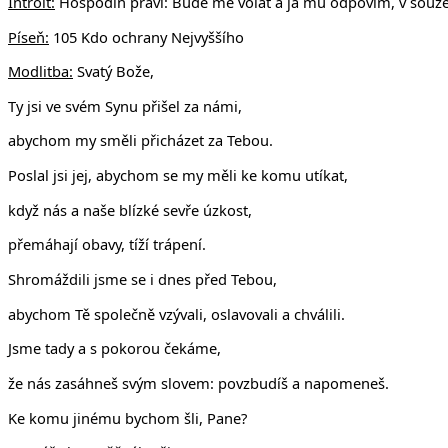
Introit:
Hospodin praví: Bude mě volat a já mu odpovím, v souže
Píseň:
105 Kdo ochrany Nejvyššího
Modlitba:
Svatý Bože,
Ty jsi ve svém Synu přišel za námi,
abychom my směli přicházet za Tebou.
Poslal jsi jej, abychom se my měli ke komu utíkat,
když nás a naše blízké sevře úzkost,
přemáhají obavy, tíží trápení.
Shromáždili jsme se i dnes před Tebou,
abychom Tě společně vzývali, oslavovali a chválili.
Jsme tady a s pokorou čekáme,
že nás zasáhneš svým slovem: povzbudíš a napomeneš.
Ke komu jinému bychom šli, Pane?