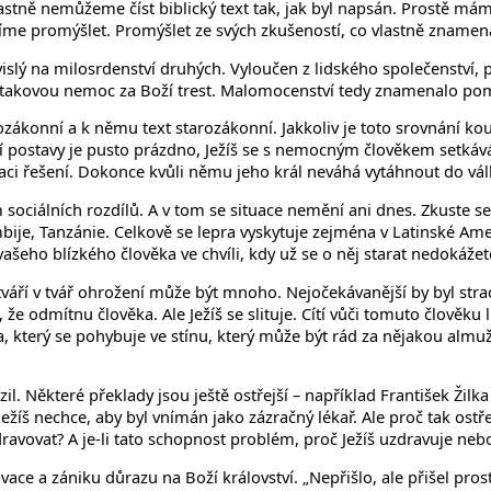
stně nemůžeme číst biblický text tak, jak byl napsán. Prostě máme 
 promýšlet. Promýšlet ze svých zkušeností, co vlastně znamená 
lý na milosrdenství druhých. Vyloučen z lidského společenství, 
lo takovou nemoc za Boží trest. Malomocenství tedy znamenalo po
ovozákonní a k němu text starozákonní. Jakkoliv je toto srovnání
ostavy je pusto prázdno, Ježíš se s nemocným člověkem setkává 
ituaci řešení. Dokonce kvůli němu jeho král neváhá vytáhnout do vál
sociálních rozdílů. A v tom se situace nemění ani dnes. Zkuste se p
ije, Tanzánie. Celkově se lepra vyskytuje zejména v Latinské Amer
vašeho blízkého člověka ve chvíli, kdy už se o něj starat nedokážet
í tváří v tvář ohrožení může být mnoho. Nejočekávanější by byl stra
e odmítnu člověka. Ale Ježíš se slituje. Cítí vůči tomuto člověku
ka, který se pohybuje ve stínu, který může být rád za nějakou almužn
 Některé překlady jsou ještě ostřejší – například František Žilka 
ežíš nechce, aby byl vnímán jako zázračný lékař. Ale proč tak ost
ravovat? A je-li tato schopnost problém, proč Ježíš uzdravuje neb
vace a zániku důrazu na Boží království. „Nepřišlo, ale přišel pros