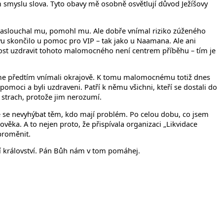
ím smyslu slova. Tyto obavy mě osobně osvětlují důvod Ježíšovy
 naslouchal mu, pomohl mu. Ale dobře vnímal riziko zúženého
novu skončilo u pomoc pro VIP – tak jako u Naamana. Ale ani
nost uzdravit tohoto malomocného není centrem příběhu – tím je
 jsme předtím vnímali okrajově. K tomu malomocnému totiž dnes
moci a byli uzdraveni. Patří k němu všichni, kteří se dostali do
strach, protože jim nerozumí.
tě se nevyhýbat těm, kdo mají problém. Po celou dobu, co jsem
ěka. A to nejen proto, že přispívala organizaci „Likvidace
 proměnit.
oží království. Pán Bůh nám v tom pomáhej.