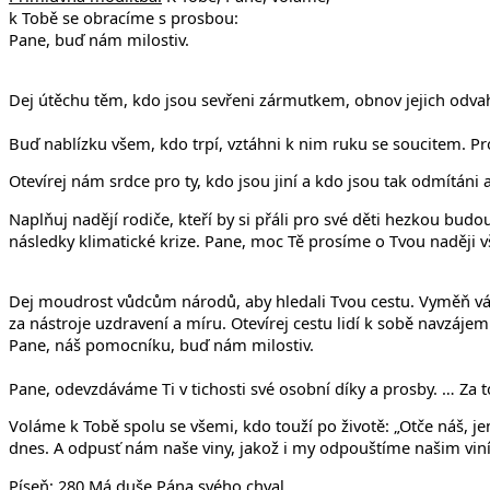
k Tobě se obracíme s prosbou:
Pane, buď nám milostiv.
Dej útěchu těm, kdo jsou sevřeni zármutkem, obnov jejich odvahu 
Buď nablízku všem, kdo trpí, vztáhni k nim ruku se soucitem. Pro
Otevírej nám srdce pro ty, kdo jsou jiní a kdo jsou tak odmítáni 
Naplňuj nadějí rodiče, kteří by si přáli pro své děti hezkou budou
následky klimatické krize. Pane, moc Tě prosíme o Tvou naději v
Dej moudrost vůdcům národů, aby hledali Tvou cestu. Vyměň vá
za nástroje uzdravení a míru. Otevírej cestu lidí k sobě navzáje
Pane, náš pomocníku, buď nám milostiv.
Pane, odevzdáváme Ti v tichosti své osobní díky a prosby. … Za t
Voláme k Tobě spolu se všemi, kdo touží po životě: „Otče náš, jen
dnes. A odpusť nám naše viny, jakož i my odpouštíme našim viník
Píseň:
280 Má duše Pána svého chval