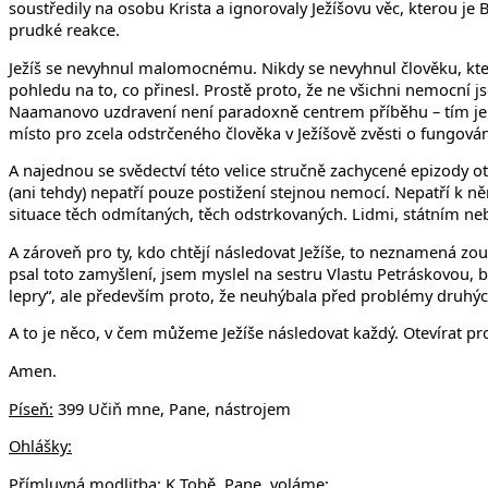
soustředily na osobu Krista a ignorovaly Ježíšovu věc, kterou j
prudké reakce.
Ježíš se nevyhnul malomocnému. Nikdy se nevyhnul člověku, kte
pohledu na to, co přinesl. Prostě proto, že ne všichni nemocní j
Naamanovo uzdravení není paradoxně centrem příběhu – tím je u
místo pro zcela odstrčeného člověka v Ježíšově zvěsti o fungován
A najednou se svědectví této velice stručně zachycené epizody 
(ani tehdy) nepatří pouze postižení stejnou nemocí. Nepatří k n
situace těch odmítaných, těch odstrkovaných. Lidmi, státním n
A zároveň pro ty, kdo chtějí následovat Ježíše, to neznamená z
psal toto zamyšlení, jsem myslel na sestru Vlastu Petráskovou, 
lepry“, ale především proto, že neuhýbala před problémy druhých l
A to je něco, v čem můžeme Ježíše následovat každý. Otevírat pro
Amen.
Píseň:
399 Učiň mne, Pane, nástrojem
Ohlášky:
Přímluvná modlitba:
K Tobě, Pane, voláme;