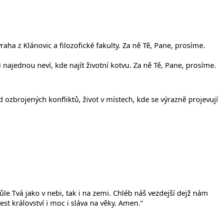
ha z Klánovic a filozofické fakulty. Za ně Tě, Pane, prosíme.
najednou neví, kde najít životní kotvu. Za ně Tě, Pane, prosíme.
ed ozbrojených konfliktů, život v místech, kde se výrazně projevují
ůle Tvá jako v nebi, tak i na zemi. Chléb náš vezdejší dejž nám
t království i moc i sláva na věky. Amen.“