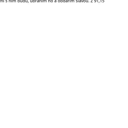
ní s ním budu, ubráním ho a obdařím slávou. Ž 91,15