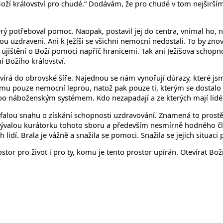
e Boží království pro chudé.“ Dodávám, že pro chudé v tom nejširš
rý potřeboval pomoc. Naopak, postavil jej do centra, vnímal ho,
sou uzdraveni. Ani k Ježíši se všichni nemocní nedostali. To by z
jištění o Boží pomoci napříč hranicemi. Tak ani Ježíšova schop
í Božího království.
otvírá do obrovské šíře. Najednou se nám vynořují důrazy, které
ěmu pouze nemocní leprou, natož pak pouze ti, kterým se dostalo po
ebo náboženským systémem. Kdo nezapadají a ze kterých mají lidé 
oufalou snahu o získání schopnosti uzdravování. Znamená to pros
bývalou kurátorku tohoto sboru a především nesmírně hodného člov
idí. Brala je vážně a snažila se pomoci. Snažila se jejich situaci
stor pro život i pro ty, komu je tento prostor upírán. Otevírat B