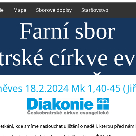
ie
Mapa
Sborové dopisy
Staršovstvo
Farní sbor
rské církve e
říněvsi a Říč
ěves 18.2.2024 Mk 1,40-45 (Jiř
a setkání, kde smíme naslouchat ujištění o naději, kterou před námi