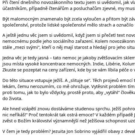
Při čtení dnešního novozákonního textu jsem si uvědomil, jak vla
účastníkům, případně čtenářům a posluchačům zjevné, my musíme
Být malomocným znamenalo být zcela vyloučen a přitom být závis
společenství, protože lidské společenství mělo strach a označi
A ještě jednu věc jsem si uvědomil, když jsem si přečetl text n
nemocnému podle jeho sociálního zařazení. Kolem novozákonní p
stále „mezi svými“, kteří o něj mají starost a hledají pro jeho s
Jedna věc je tedy jasná – tato nemoc je jakoby zvětšovacím sklem 
jsou místa vysoké koncentrace nemocných. Indie, Libérie, Kolumb
Zkuste se pozeptat na ceny zařízení, kde by se vám líbila péče o 
Do této situace vstupuje Ježíš. A „slituje se“. Těch projevů emoc
lekám, čemu nerozumím, co mě ohrožuje. Vytěsnit problém tím, ž
proti tomu, jak to bylo vždycky, prostě proto, aby „vytáhl“ člově
do života.
Ale hned vzápětí znovu dostáváme studenou sprchu. Ježíš pohrozil.
nic neříkáš!“ Proč tentokrát tak ostrá emoce? V každém případě J
zvěst o Božím království významnější než Ježíšova schopnost uzd
V čem je tedy problém? Jezuita Jon Sobrino vyjádřil obavy z deval