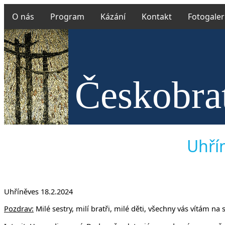
O nás
Program
Kázání
Kontakt
Fotogaler
Českobrat
v Uh
Uhřín
Uhříněves 18.2.2024
Pozdrav:
Milé sestry, milí bratři, milé děti, všechny vás vítám n