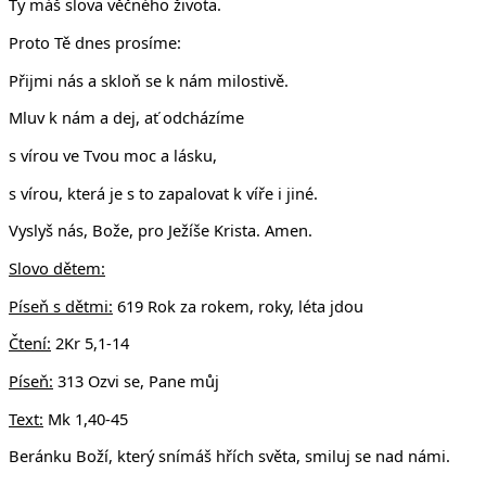
Ty máš slova věčného života.
Proto Tě dnes prosíme:
Přijmi nás a skloň se k nám milostivě.
Mluv k nám a dej, ať odcházíme
s vírou ve Tvou moc a lásku,
s vírou, která je s to zapalovat k víře i jiné.
Vyslyš nás, Bože, pro Ježíše Krista. Amen.
Slovo dětem:
Píseň s dětmi:
619 Rok za rokem, roky, léta jdou
Čtení:
2Kr 5,1-14
Píseň:
313 Ozvi se, Pane můj
Text:
Mk 1,40-45
Beránku Boží, který snímáš hřích světa, smiluj se nad námi.