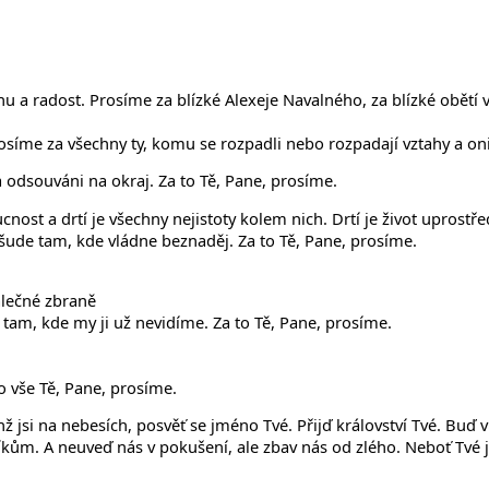
a radost. Prosíme za blízké Alexeje Navalného, za blízké obětí vra
síme za všechny ty, komu se rozpadli nebo rozpadají vztahy a oni 
a odsouváni na okraj. Za to Tě, Pane, prosíme.
cnost a drtí je všechny nejistoty kolem nich. Drtí je život uprostř
šude tam, kde vládne beznaděj. Za to Tě, Pane, prosíme.
lečné zbraně
m tam, kde my ji už nevidíme. Za to Tě, Pane, prosíme.
o vše Tě, Pane, prosíme.
ž jsi na nebesích, posvěť se jméno Tvé. Přijď království Tvé. Buď v
ům. A neuveď nás v pokušení, ale zbav nás od zlého. Neboť Tvé jes