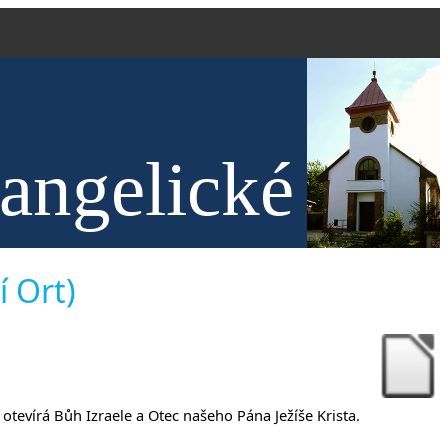
vangelické
anech
í Ort)
 otevírá Bůh Izraele a Otec našeho Pána Ježíše Krista.