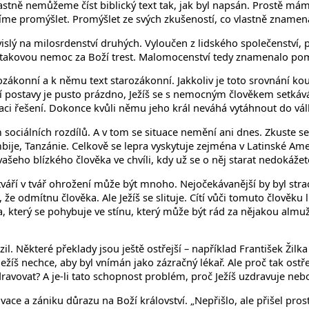
stně nemůžeme číst biblický text tak, jak byl napsán. Prostě máme 
 promýšlet. Promýšlet ze svých zkušeností, co vlastně znamená 
lý na milosrdenství druhých. Vyloučen z lidského společenství, 
lo takovou nemoc za Boží trest. Malomocenství tedy znamenalo po
ovozákonní a k němu text starozákonní. Jakkoliv je toto srovnání
ostavy je pusto prázdno, Ježíš se s nemocným člověkem setkává 
ituaci řešení. Dokonce kvůli němu jeho král neváhá vytáhnout do vál
sociálních rozdílů. A v tom se situace nemění ani dnes. Zkuste se p
ije, Tanzánie. Celkově se lepra vyskytuje zejména v Latinské Amer
vašeho blízkého člověka ve chvíli, kdy už se o něj starat nedokážet
í tváří v tvář ohrožení může být mnoho. Nejočekávanější by byl stra
e odmítnu člověka. Ale Ježíš se slituje. Cítí vůči tomuto člověku
ka, který se pohybuje ve stínu, který může být rád za nějakou almužn
 Některé překlady jsou ještě ostřejší – například František Žilka 
ežíš nechce, aby byl vnímán jako zázračný lékař. Ale proč tak ost
ravovat? A je-li tato schopnost problém, proč Ježíš uzdravuje neb
vace a zániku důrazu na Boží království. „Nepřišlo, ale přišel pros