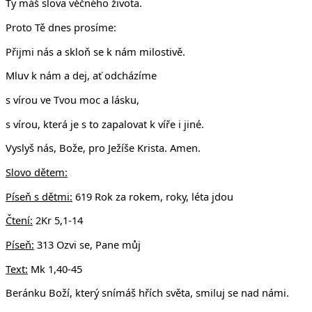
Ty máš slova věčného života.
Proto Tě dnes prosíme:
Přijmi nás a skloň se k nám milostivě.
Mluv k nám a dej, ať odcházíme
s vírou ve Tvou moc a lásku,
s vírou, která je s to zapalovat k víře i jiné.
Vyslyš nás, Bože, pro Ježíše Krista. Amen.
Slovo dětem:
Píseň s dětmi:
619 Rok za rokem, roky, léta jdou
Čtení:
2Kr 5,1-14
Píseň:
313 Ozvi se, Pane můj
Text:
Mk 1,40-45
Beránku Boží, který snímáš hřích světa, smiluj se nad námi.