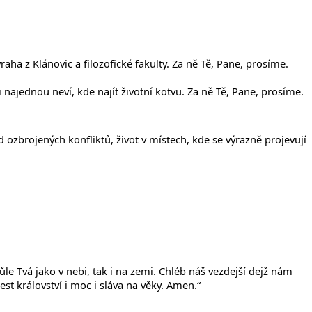
ha z Klánovic a filozofické fakulty. Za ně Tě, Pane, prosíme.
najednou neví, kde najít životní kotvu. Za ně Tě, Pane, prosíme.
ed ozbrojených konfliktů, život v místech, kde se výrazně projevují
ůle Tvá jako v nebi, tak i na zemi. Chléb náš vezdejší dejž nám
t království i moc i sláva na věky. Amen.“