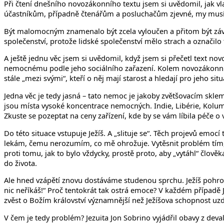
Při čtení dnešního novozákonního textu jsem si uvědomil, jak vla
účastníkům, případně čtenářům a posluchačům zjevné, my musíme
Být malomocným znamenalo být zcela vyloučen a přitom být závis
společenství, protože lidské společenství mělo strach a označi
A ještě jednu věc jsem si uvědomil, když jsem si přečetl text n
nemocnému podle jeho sociálního zařazení. Kolem novozákonní p
stále „mezi svými“, kteří o něj mají starost a hledají pro jeho s
Jedna věc je tedy jasná – tato nemoc je jakoby zvětšovacím sklem 
jsou místa vysoké koncentrace nemocných. Indie, Libérie, Kolumb
Zkuste se pozeptat na ceny zařízení, kde by se vám líbila péče o 
Do této situace vstupuje Ježíš. A „slituje se“. Těch projevů emoc
lekám, čemu nerozumím, co mě ohrožuje. Vytěsnit problém tím, ž
proti tomu, jak to bylo vždycky, prostě proto, aby „vytáhl“ člově
do života.
Ale hned vzápětí znovu dostáváme studenou sprchu. Ježíš pohrozil.
nic neříkáš!“ Proč tentokrát tak ostrá emoce? V každém případě J
zvěst o Božím království významnější než Ježíšova schopnost uzd
V čem je tedy problém? Jezuita Jon Sobrino vyjádřil obavy z deval