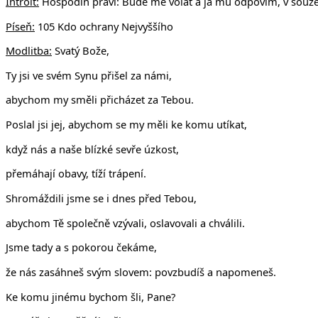
Introit:
Hospodin praví: Bude mě volat a já mu odpovím, v souže
Píseň:
105 Kdo ochrany Nejvyššího
Modlitba:
Svatý Bože,
Ty jsi ve svém Synu přišel za námi,
abychom my směli přicházet za Tebou.
Poslal jsi jej, abychom se my měli ke komu utíkat,
když nás a naše blízké sevře úzkost,
přemáhají obavy, tíží trápení.
Shromáždili jsme se i dnes před Tebou,
abychom Tě společně vzývali, oslavovali a chválili.
Jsme tady a s pokorou čekáme,
že nás zasáhneš svým slovem: povzbudíš a napomeneš.
Ke komu jinému bychom šli, Pane?