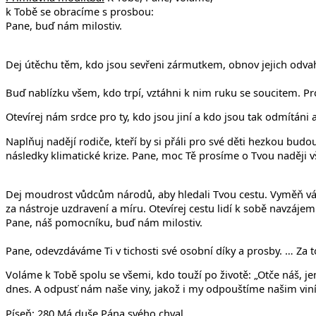
k Tobě se obracíme s prosbou:
Pane, buď nám milostiv.
Dej útěchu těm, kdo jsou sevřeni zármutkem, obnov jejich odvahu 
Buď nablízku všem, kdo trpí, vztáhni k nim ruku se soucitem. Pro
Otevírej nám srdce pro ty, kdo jsou jiní a kdo jsou tak odmítáni 
Naplňuj nadějí rodiče, kteří by si přáli pro své děti hezkou budou
následky klimatické krize. Pane, moc Tě prosíme o Tvou naději v
Dej moudrost vůdcům národů, aby hledali Tvou cestu. Vyměň vá
za nástroje uzdravení a míru. Otevírej cestu lidí k sobě navzáje
Pane, náš pomocníku, buď nám milostiv.
Pane, odevzdáváme Ti v tichosti své osobní díky a prosby. … Za t
Voláme k Tobě spolu se všemi, kdo touží po životě: „Otče náš, jen
dnes. A odpusť nám naše viny, jakož i my odpouštíme našim viník
Píseň:
280 Má duše Pána svého chval