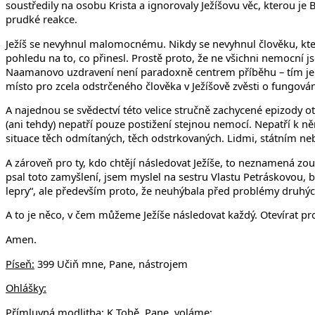
soustředily na osobu Krista a ignorovaly Ježíšovu věc, kterou j
prudké reakce.
Ježíš se nevyhnul malomocnému. Nikdy se nevyhnul člověku, kte
pohledu na to, co přinesl. Prostě proto, že ne všichni nemocní j
Naamanovo uzdravení není paradoxně centrem příběhu – tím je u
místo pro zcela odstrčeného člověka v Ježíšově zvěsti o fungován
A najednou se svědectví této velice stručně zachycené epizody 
(ani tehdy) nepatří pouze postižení stejnou nemocí. Nepatří k n
situace těch odmítaných, těch odstrkovaných. Lidmi, státním n
A zároveň pro ty, kdo chtějí následovat Ježíše, to neznamená z
psal toto zamyšlení, jsem myslel na sestru Vlastu Petráskovou, 
lepry“, ale především proto, že neuhýbala před problémy druhých l
A to je něco, v čem můžeme Ježíše následovat každý. Otevírat pro
Amen.
Píseň:
399 Učiň mne, Pane, nástrojem
Ohlášky:
Přímluvná modlitba:
K Tobě, Pane, voláme;