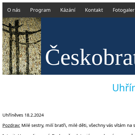
O nás
Program
Kázání
Kontakt
Fotogaler
Českobrat
v Uh
Uhřín
Uhříněves 18.2.2024
Pozdrav:
Milé sestry, milí bratři, milé děti, všechny vás vítám n