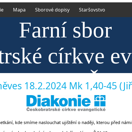
ie
Mapa
Sborové dopisy
Staršovstvo
Farní sbor
rské církve e
říněvsi a Říč
ěves 18.2.2024 Mk 1,40-45 (Jiř
a setkání, kde smíme naslouchat ujištění o naději, kterou před námi