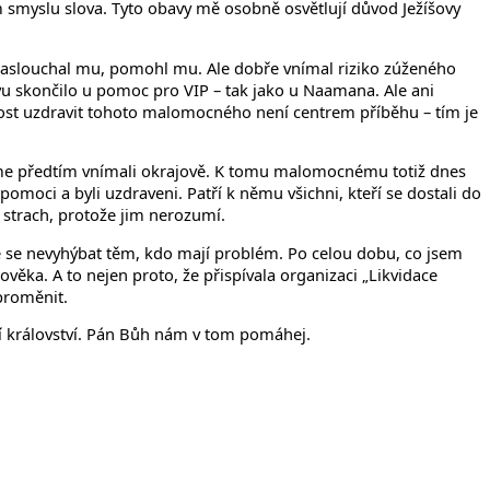
ím smyslu slova. Tyto obavy mě osobně osvětlují důvod Ježíšovy
 naslouchal mu, pomohl mu. Ale dobře vnímal riziko zúženého
novu skončilo u pomoc pro VIP – tak jako u Naamana. Ale ani
nost uzdravit tohoto malomocného není centrem příběhu – tím je
 jsme předtím vnímali okrajově. K tomu malomocnému totiž dnes
moci a byli uzdraveni. Patří k němu všichni, kteří se dostali do
strach, protože jim nerozumí.
tě se nevyhýbat těm, kdo mají problém. Po celou dobu, co jsem
ěka. A to nejen proto, že přispívala organizaci „Likvidace
 proměnit.
oží království. Pán Bůh nám v tom pomáhej.