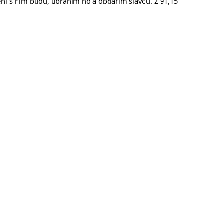
ní s ním budu, ubráním ho a obdařím slávou. Ž 91,15