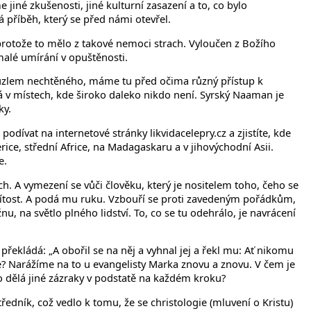
jiné zkušenosti, jiné kulturní zasazení a to, co bylo
příběh, který se před námi otevřel.
protože to mělo z takové nemoci strach. Vyloučen z Božího
malé umírání v opuštěnosti.
 kouzlem nechtěného, máme tu před očima různý přístup k
v místech, kde široko daleko nikdo není. Syrský Naaman je
ky.
odívat na internetové stránky likvidacelepry.cz a zjistíte, kde
ice, střední Africe, na Madagaskaru a v jihovýchodní Asii.
e.
ch. A vymezení se vůči člověku, který je nositelem toho, čeho se
 lítost. A podá mu ruku. Vzbouří se proti zavedeným pořádkům,
u, na světlo plného lidství. To, co se tu odehrálo, je navrácení
překládá: „A obořil se na něj a vyhnal jej a řekl mu: Ať nikomu
ře? Narážíme na to u evangelisty Marka znovu a znovu. V čem je
o dělá jiné zázraky v podstatě na každém kroku?
tředník, což vedlo k tomu, že se christologie (mluvení o Kristu)