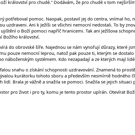
e Boží království pro chudé.“ Dodávám, že pro chudé v tom nejširš
rý potřeboval pomoc. Naopak, postavil jej do centra, vnímal ho,
sou uzdraveni. Ani k Ježíši se všichni nemocní nedostali. To by z
jištění o Boží pomoci napříč hranicemi. Tak ani Ježíšova schop
í Božího království.
otvírá do obrovské šíře. Najednou se nám vynořují důrazy, které
ěmu pouze nemocní leprou, natož pak pouze ti, kterým se dostalo po
ebo náboženským systémem. Kdo nezapadají a ze kterých mají lidé 
oufalou snahu o získání schopnosti uzdravování. Znamená to pros
bývalou kurátorku tohoto sboru a především nesmírně hodného člov
idí. Brala je vážně a snažila se pomoci. Snažila se jejich situaci
stor pro život i pro ty, komu je tento prostor upírán. Otevírat B