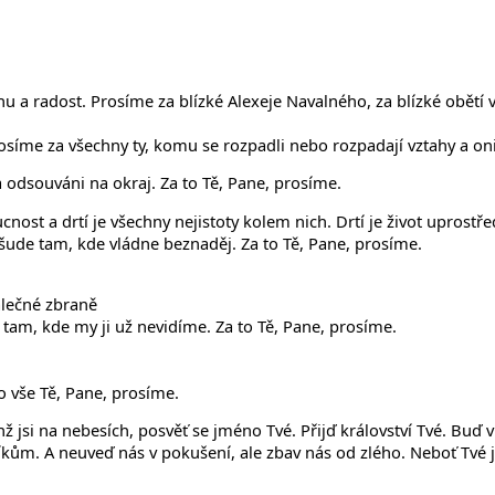
a radost. Prosíme za blízké Alexeje Navalného, za blízké obětí vra
síme za všechny ty, komu se rozpadli nebo rozpadají vztahy a oni 
a odsouváni na okraj. Za to Tě, Pane, prosíme.
cnost a drtí je všechny nejistoty kolem nich. Drtí je život uprostř
šude tam, kde vládne beznaděj. Za to Tě, Pane, prosíme.
lečné zbraně
m tam, kde my ji už nevidíme. Za to Tě, Pane, prosíme.
o vše Tě, Pane, prosíme.
ž jsi na nebesích, posvěť se jméno Tvé. Přijď království Tvé. Buď v
ům. A neuveď nás v pokušení, ale zbav nás od zlého. Neboť Tvé jes