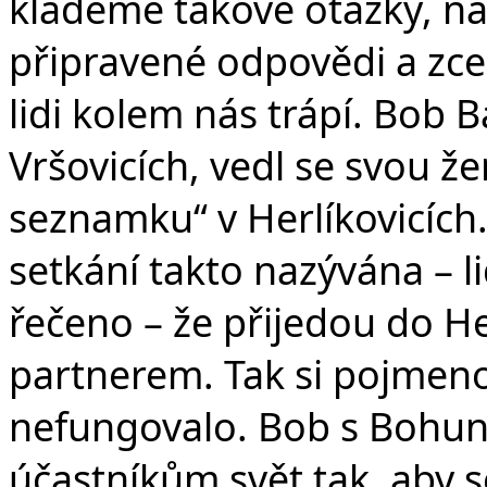
klademe takové otázky, n
připravené odpovědi a zcel
lidi kolem nás trápí. Bob 
Vršovicích, vedl se svou 
seznamku“ v Herlíkovicích. 
setkání takto nazývána – l
řečeno – že přijedou do He
partnerem. Tak si pojmenov
nefungovalo. Bob s Bohunk
účastníkům svět tak, aby s