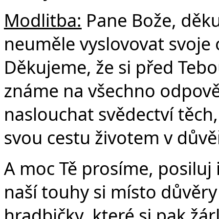
Modlitba:
Pane Bože, děku
Č
neuměle vyslovovat svoje 
Děkujeme, že si před Tebo
známe na všechno odpově
naslouchat svědectví těch,
svou cestu životem v důvěře
A moc Tě prosíme, posiluj 
naší touhy si místo důvěr
hradbičky, které si pak žár