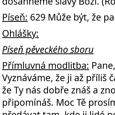
dosáhneme slávy Boží. (R
Píseň:
629 Může být, že pa
Ohlášky:
Píseň pěveckého sboru
Přímluvná modlitba:
Pane,
Vyznáváme, že ji až příliš
že Ty nás dobře znáš a zn
připomínáš. Moc Tě prosím
předávat tam, kde ji lidé p