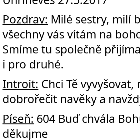
F
Pozdrav:
Milé sestry, milí b
všechny vás vítám na bohos
Smíme tu společně přijíma
i pro druhé.
Introit:
Chci Tě vyvyšovat,
dobrořečit navěky a navžd
Píseň:
604 Buď chvála Bohu
děkujme