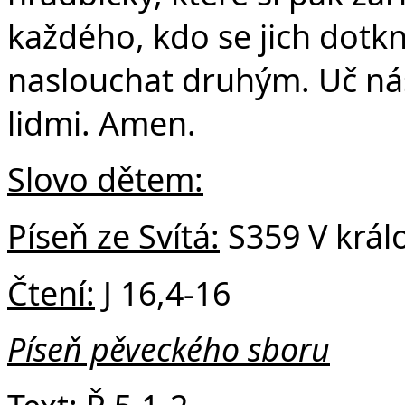
každého, kdo se jich dotkne
naslouchat druhým. Uč nás 
lidmi. Amen.
Slovo dětem:
Píseň ze Svítá:
S359 V král
Čtení:
J 16,4-16
Píseň pěveckého sboru