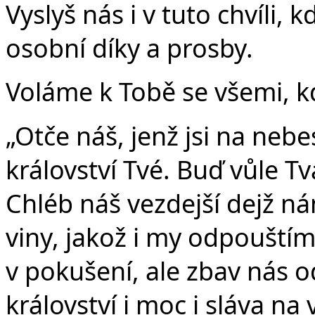
Vyslyš nás i v tuto chvíli,
osobní díky a prosby.
Voláme k Tobě se všemi, kd
„Otče náš, jenž jsi na nebe
království Tvé. Buď vůle Tvá
Chléb náš vezdejší dejž n
viny, jakož i my odpouští
v pokušení, ale zbav nás o
království i moc i sláva na