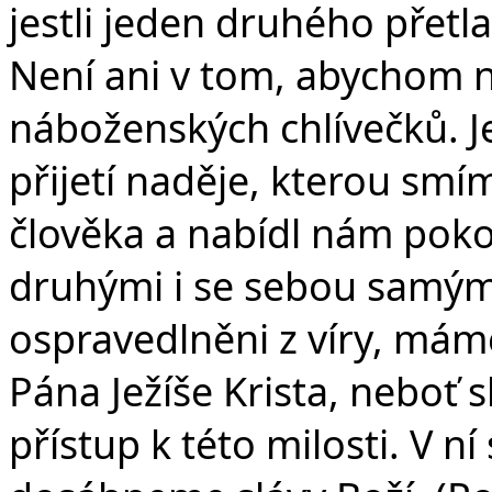
jestli jeden druhého přetl
Není ani v tom, abychom na
náboženských chlívečků. Je v
přijetí naděje, kterou smí
člověka a nabídl nám poko
druhými i se sebou samými
ospravedlněni z víry, má
Pána Ježíše Krista, neboť s
přístup k této milosti. V n