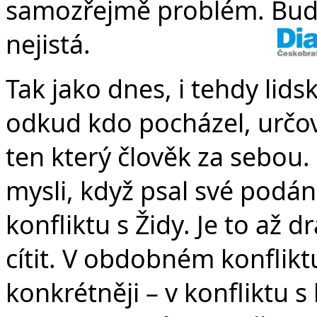
samozřejmě problém. Budo
nejistá.
Tak jako dnes, i tehdy lids
odkud kdo pocházel, určova
ten který člověk za sebou.
mysli, když psal své podán
konfliktu s Židy. Je to až d
cítit. V obdobném konfliktu
konkrétněji – v konfliktu s