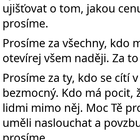
ujišťovat o tom, jakou cen
prosíme.
Prosíme za všechny, kdo m
otevírej všem naději. Za t
Prosíme za ty, kdo se cítí 
bezmocný. Kdo má pocit, že
lidmi mimo něj. Moc Tě p
uměli naslouchat a povzbuz
prosíme.