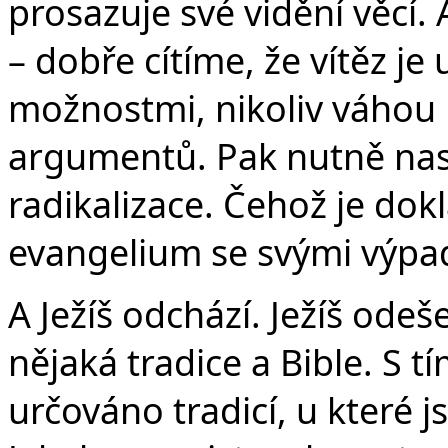
prosazuje své vidění věcí
– dobře cítíme, že vítěz j
možnostmi, nikoliv váhou 
argumentů. Pak nutně nast
radikalizace. Čehož je do
evangelium se svými výpa
A Ježíš odchází. Ježíš odeš
nějaká tradice a Bible. S t
určováno tradicí, u které js