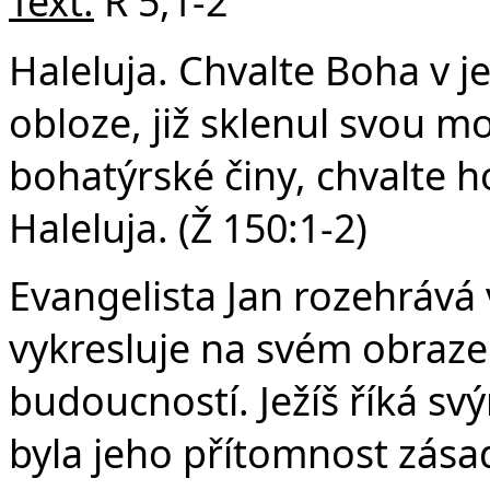
v
Text:
Ř 5,1-2
Haleluja. Chvalte Boha v je
obloze, již sklenul svou mo
bohatýrské činy, chvalte h
Haleluja. (Ž 150:1-2)
Evangelista Jan rozehrává
vykresluje na svém obraze
budoucností. Ježíš říká s
byla jeho přítomnost zásad