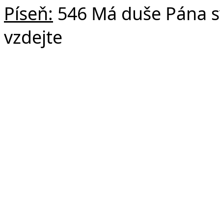
Píseň:
546 Má duše Pána sv
vzdejte