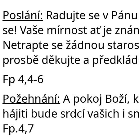
Poslání:
Radujte se v Pánu 
se! Vaše mírnost ať je zná
Netrapte se žádnou starost
prosbě děkujte a předkláde
Fp 4,4-6
Požehnání:
A pokoj Boží, k
hájiti bude srdcí vašich i s
Fp.4,7