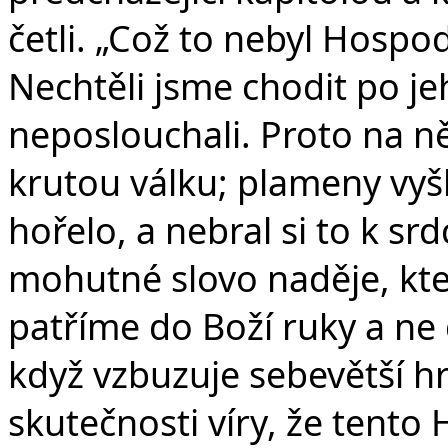
četli. „Což to nebyl Hospo
Nechtěli jsme chodit po j
neposlouchali. Proto na něj
krutou válku; plameny vyšl
hořelo, a nebral si to k srd
mohutné slovo naděje, které
patříme do Boží ruky a ne 
když vzbuzuje sebevětší h
skutečnosti víry, že tent