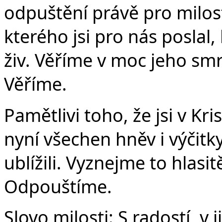
odpuštění právě pro milost
kterého jsi pro nás poslal,
živ. Věříme v moc jeho smrt
Věříme.
Pamětlivi toho, že jsi v K
nyní všechen hněv i výčit
ublížili. Vyznejme to hlasit
Odpouštíme.
Slovo milosti:
S radostí, v 