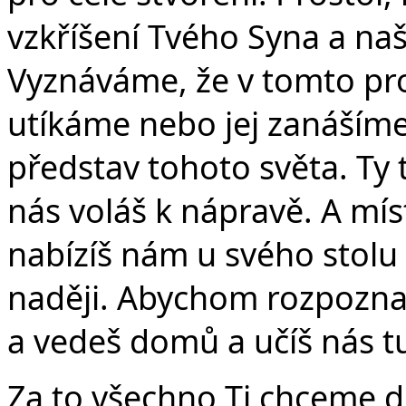
Č
vzkříšení Tvého Syna a naš
Vyznáváme, že v tomto pro
utíkáme nebo jej zanáším
představ tohoto světa. Ty to
nás voláš k nápravě. A mís
nabízíš nám u svého stolu
naději. Abychom rozpoznal
a vedeš domů a učíš nás tu
Za to všechno Ti chceme d