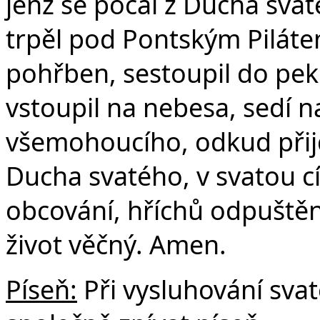
jenž se počal z Ducha svat
trpěl pod Pontským Pilátem
pohřben, sestoupil do peke
vstoupil na nebesa, sedí n
všemohoucího, odkud přijd
Ducha svatého, v svatou c
obcování, hříchů odpuštění
život věčný. Amen.
Píseň:
Při vysluhování sv