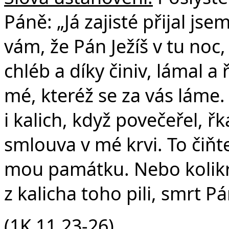
Páně: „Já zajisté přijal js
vám, že Pán Ježíš v tu noc,
chléb a díky činiv, lámal a 
mé, kteréž se za vás láme
i kalich, když povečeřel, řk
smlouva v mé krvi. To čiňte,
mou památku. Nebo kolikrát
z kalicha toho pili, smrt P
(1K 11,23-26)