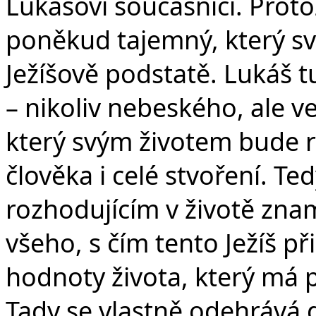
Lukášovi současníci. Proto
poněkud tajemný, který s
Ježíšově podstatě. Lukáš t
– nikoliv nebeského, ale vel
který svým životem bude 
člověka i celé stvoření. Tedy
rozhodujícím v životě zna
všeho, s čím tento Ježíš př
hodnoty života, který má 
Tady se vlastně odehrává d