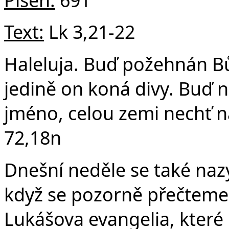
v
Text:
Lk 3,21-22
Haleluja. Buď požehnán B
jedině on koná divy. Buď 
jméno, celou zemi nechť na
72,18n
Dnešní neděle se také nazý
když se pozorně přečteme 
Lukášova evangelia, které j