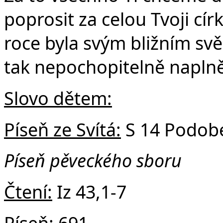
poprosit za celou Tvoji cír
roce byla svým bližním sv
tak nepochopitelně naplně
Slovo dětem:
Píseň ze Svítá:
S 14 Podobe
Píseň pěveckého sboru
Čtení:
Iz 43,1-7
Píseň:
691