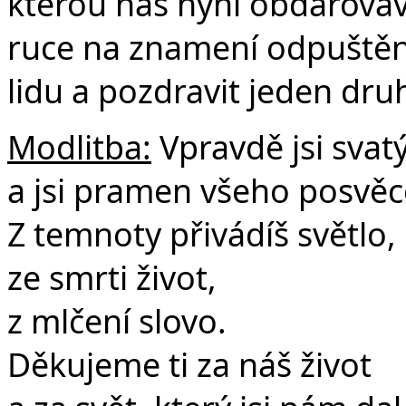
kterou nás nyní obdarová
ruce na znamení odpuštění,
lidu a pozdravit jeden dru
Modlitba:
Vpravdě jsi svatý
a jsi pramen všeho posvěc
Z temnoty přivádíš světlo,
ze smrti život,
z mlčení slovo.
Děkujeme ti za náš život