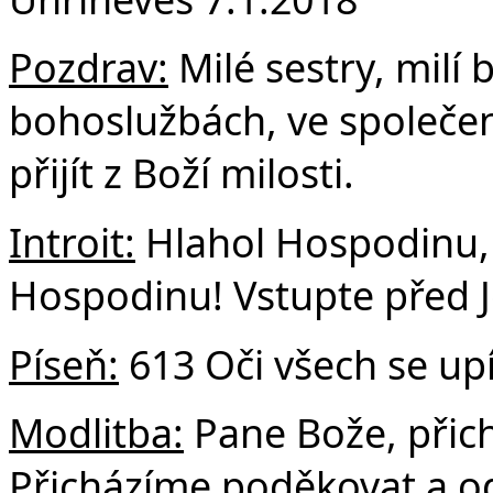
F
Pozdrav:
Milé sestry, milí 
bohoslužbách, ve společen
přijít z Boží milosti.
Introit:
Hlahol Hospodinu, 
Hospodinu! Vstupte před J
Píseň:
613 Oči všech se upí
Modlitba:
Pane Bože, přich
Přicházíme poděkovat a o