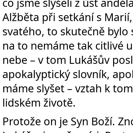
co jsme slyšeli z úst anděl
Alžběta při setkání s Marií
svatého, to skutečně bylo
na to nemáme tak citlivé u
nebe – v tom Lukášův posl
apokalyptický slovník, apo
máme slyšet – vztah k tomu
lidském životě.
Protože on je Syn Boží. Z