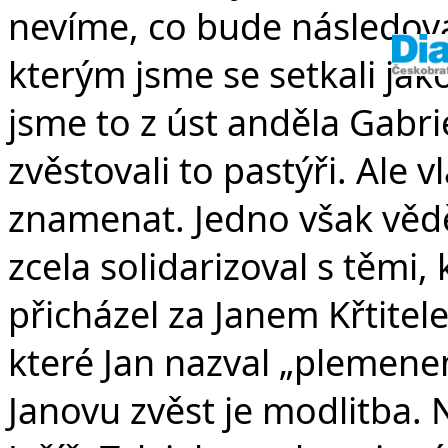
nevíme, co bude následovat.
kterým jsme se setkali jako
jsme to z úst anděla Gabrie
zvěstovali to pastýři. Ale 
znamenat. Jedno však vědě
zcela solidarizoval s těmi, 
přicházel za Janem Křtitele
které Jan nazval „plemenem
Janovu zvěst je modlitba. N