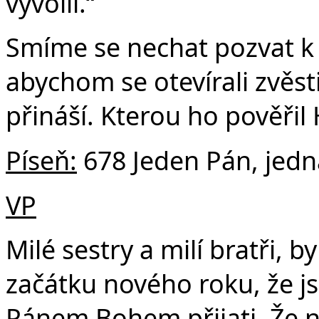
vyvolil.“
Smíme se nechat pozvat k 
abychom se otevírali zvěsti
přináší. Kterou ho pověřil
Píseň:
678 Jeden Pán, jedn
VP
Milé sestry a milí bratři, b
začátku nového roku, že js
Pánem Bohem přijati. Že 