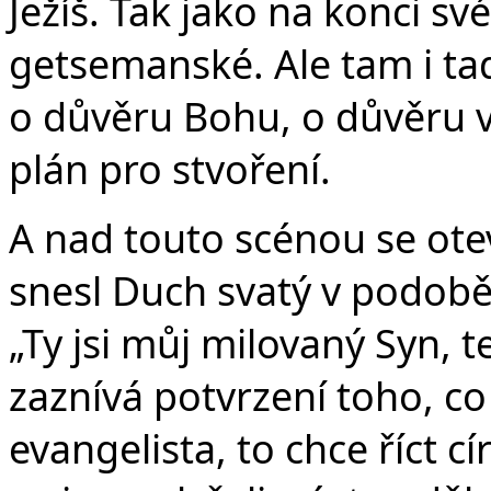
Ježíš. Tak jako na konci s
getsemanské. Ale tam i tady
o důvěru Bohu, o důvěru v 
plán pro stvoření.
A nad touto scénou se otev
snesl Duch svatý v podobě 
„Ty jsi můj milovaný Syn, te
zaznívá potvrzení toho, co
evangelista, to chce říct c