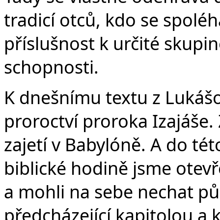
tradicí otců, kdo se spoléh
příslušnost k určité skupin
schopnosti.
K dnešnímu textu z Lukášo
proroctví proroka Izajáše. Z
zajetí v Babylóně. A do té
biblické hodině jsme otevře
a mohli na sebe nechat půs
předcházející kapitolou a k