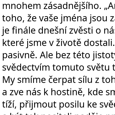
mnohem zásadnějšího. „Ano
toho, že vaše jména jsou 
je finále dnešní zvěsti o n
které jsme v životě dostal
pasivně. Ale bez této jisto
svědectvím tomuto světu t
My smíme čerpat sílu z to
a zve nás k hostině, kde 
tíží, přijmout posilu ke sv