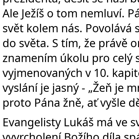
Ale Ježíš o tom nemluví. 
svět kolem nás. Povolává 
do světa. S tím, že právě
znamením úkolu pro celý 
vyjmenovaných v 10. kapit
vyslání je jasný - „Žeň je
proto Pána žně, ať vyšle d
Evangelisty Lukáš má ve s
vyvrcholení Božího díla s