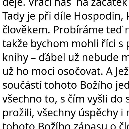
děje. Vrací nás na začátek 
Tady je při díle Hospodin,
člověkem. Probíráme teď n
takže bychom mohli říci s
knihy – ďábel už nebude 
už ho moci osočovat. A Ježí
součástí tohoto Božího jed
všechno to, s čím vyšli do
prožili, všechny úspěchy i
tohoto Božího zápasu o čl