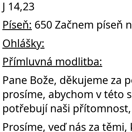
J 14,23
Píseň:
650 Začnem píseň 
Ohlášky:
Přímluvná modlitba:
Pane Bože, děkujeme za po
prosíme, abychom v této síl
potřebují naši přítomnost
Prosíme, veď nás za těmi, 