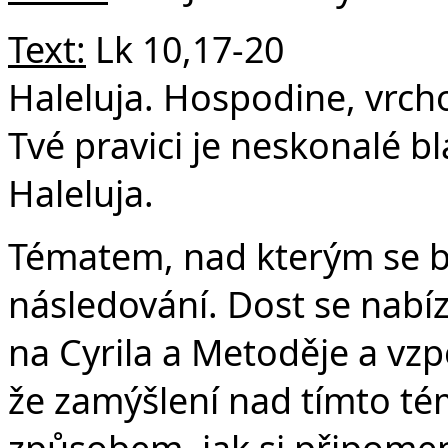
Text:
Lk 10,17-20
Haleluja. Hospodine, vrcho
Tvé pravici je neskonalé b
Haleluja. Ž 
Tématem, nad kterým se b
následování. Dost se nabí
na Cyrila a Metoděje a vz
že zamýšlení nad tímto té
způsobem, jak si připome