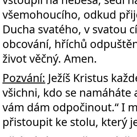
všemohoucího, odkud přijd
Ducha svatého, v svatou c
obcování, hříchů odpuštění
život věčný. Amen.
Pozvání:
Ježíš Kristus kaž
všichni, kdo se namáháte a
vám dám odpočinout.“ I m
přistoupit ke stolu, který 