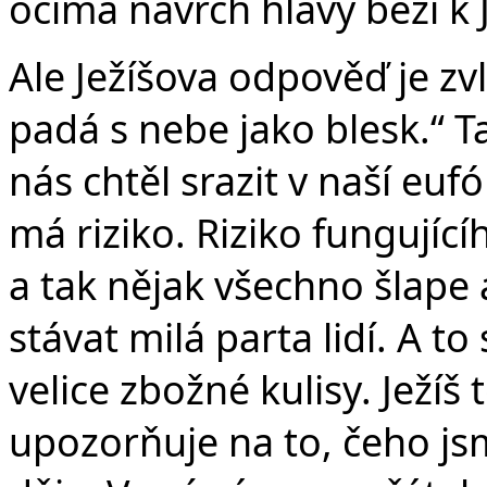
očima navrch hlavy běží k J
Ale Ježíšova odpověď je zvl
padá s nebe jako blesk.“ T
nás chtěl srazit v naší eufór
má riziko. Riziko fungujíc
a tak nějak všechno šlape 
stávat milá parta lidí. A to
velice zbožné kulisy. Ježíš 
upozorňuje na to, čeho jsm