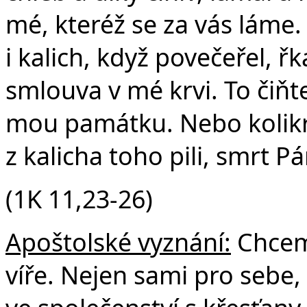
mé, kteréž se za vás láme
i kalich, když povečeřel, řk
smlouva v mé krvi. To čiňte,
mou památku. Nebo kolikrát
z kalicha toho pili, smrt P
(1K 11,23-26)
Apoštolské vyznání:
Chceme
víře. Nejen sami pro sebe, 