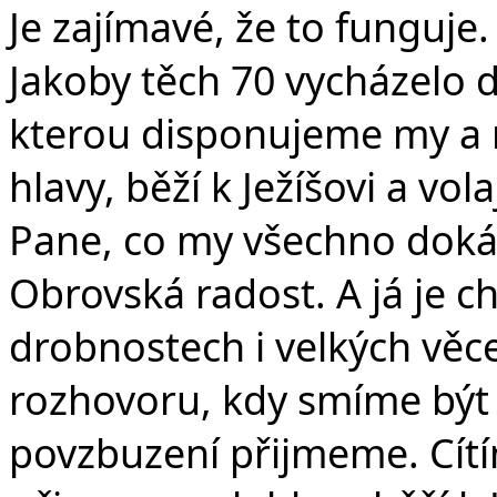
Je zajímavé, že to funguje.
Jakoby těch 70 vycházelo d
kterou disponujeme my a n
hlavy, běží k Ježíšovi a vol
Pane, co my všechno dokáz
Obrovská radost. A já je c
drobnostech i velkých věc
rozhovoru, kdy smíme bý
povzbuzení přijmeme. Cítím 