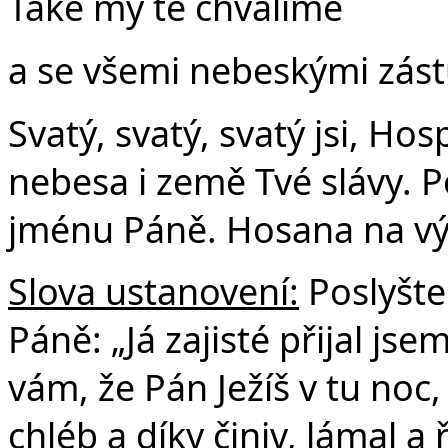
Také my tě chválíme
a se všemi nebeskými zás
Svatý, svatý, svatý jsi, Ho
nebesa i země Tvé slávy. P
jménu Páně. Hosana na vý
Slova ustanovení:
Poslyšte
Páně: „Já zajisté přijal js
vám, že Pán Ježíš v tu noc,
chléb a díky činiv, lámal a 