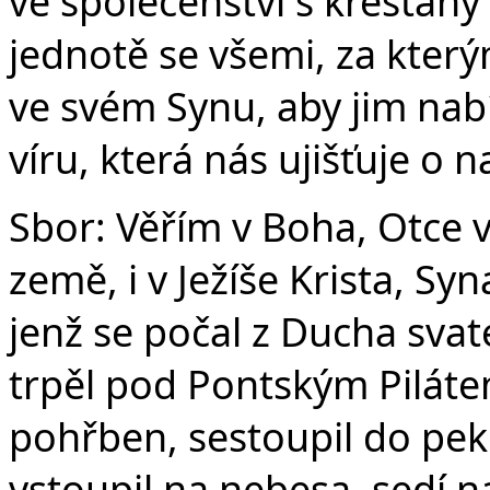
ve společenství s křesťany
jednotě se všemi, za který
ve svém Synu, aby jim nabí
víru, která nás ujišťuje o 
Sbor: Věřím v Boha, Otce 
země, i v Ježíše Krista, S
jenž se počal z Ducha svat
trpěl pod Pontským Pilátem
pohřben, sestoupil do peke
vstoupil na nebesa, sedí n