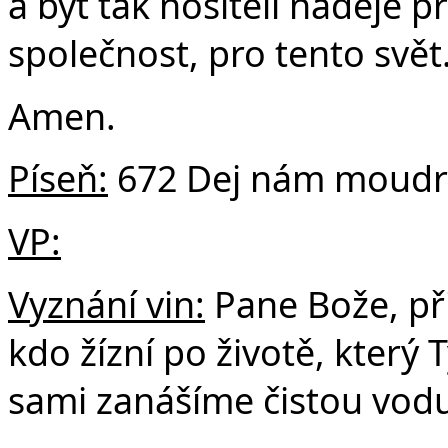
a být tak nositeli naděje p
společnost, pro tento svět
Amen.
Píseň:
672 Dej nám moudr
VP:
Vyznání vin:
Pane Bože, při
kdo žízní po životě, který
sami zanášíme čistou vodu 