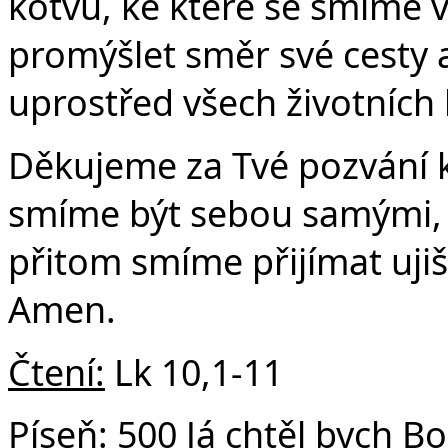
Č
kotvu, ke které se smíme 
promýšlet směr své cesty a
uprostřed všech životních 
Děkujeme za Tvé pozvání 
smíme být sebou samými, 
přitom smíme přijímat ujišt
Amen.
Čtení:
Lk 10,1-11
Píseň:
500 Já chtěl bych B