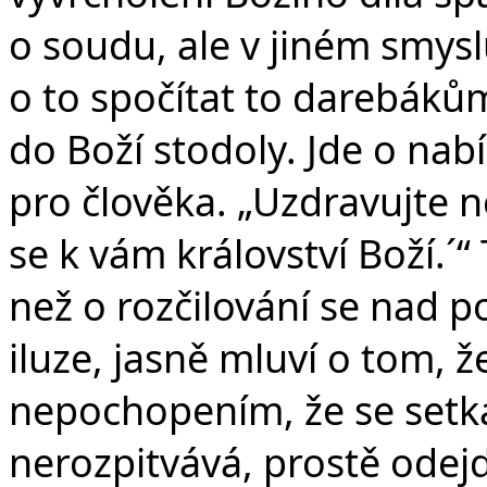
o soudu, ale v jiném smyslu
o to spočítat to darebákům
do Boží stodoly. Jde o nab
pro člověka. „Uzdravujte ne
se k vám království Boží.´“
než o rozčilování se nad p
iluze, jasně mluví o tom, že
nepochopením, že se setkaj
nerozpitvává, prostě odejd