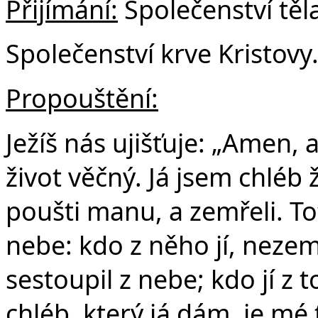
Přijímání:
Společenství těla
Společenství krve Kristovy
Propouštění:
Ježíš nás ujišťuje: „Amen,
život věčný. Já jsem chléb 
poušti manu, a zemřeli. Tot
nebe: kdo z něho jí, nezemř
sestoupil z nebe; kdo jí z 
chléb, který já dám, je mé t