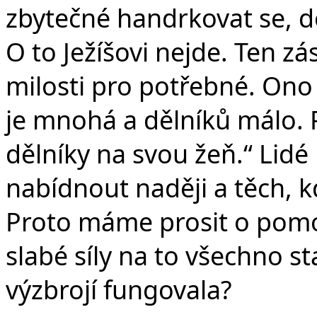
zbytečné handrkovat se, 
O to Ježíšovi nejde. Ten zá
milosti pro potřebné. Ono t
je mnohá a dělníků málo. P
dělníky na svou žeň.“ Lidé
nabídnout naději a těch, kd
Proto máme prosit o pomo
slabé síly na to všechno st
výzbrojí fungovala?