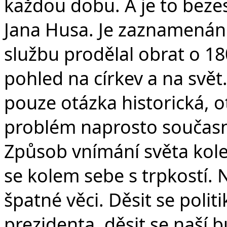
každou dobu. A je to beze
Jana Husa. Je zaznamenán
službu prodělal obrat o 18
pohled na církev a na svět.
pouze otázka historická, o
problém naprosto současn
Způsob vnímání světa kole
se kolem sebe s trpkostí.
špatné věci. Děsit se polit
prezidenta, děsit se naší b