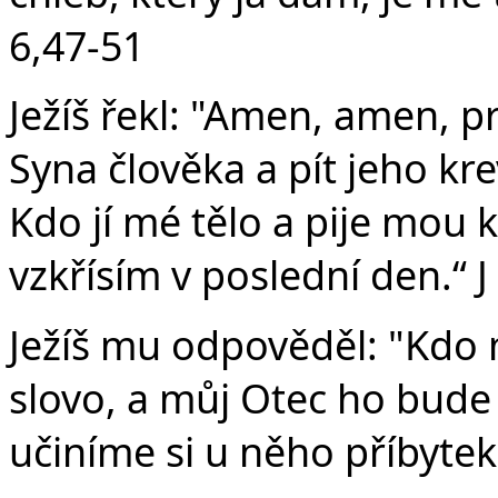
6,47-51
Ježíš řekl: "Amen, amen, pr
Syna člověka a pít jeho kr
Kdo jí mé tělo a pije mou k
vzkřísím v poslední den.“ J
Ježíš mu odpověděl: "Kdo
slovo, a můj Otec ho bude
učiníme si u něho příbytek