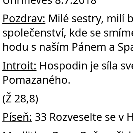
F
Pozdrav:
Milé sestry, milí 
společenství, kde se smím
hodu s naším Pánem a Spa
Introit:
Hospodin je síla sv
Pomazaného.
(Ž 28,8)
Píseň:
33 Rozveselte se v