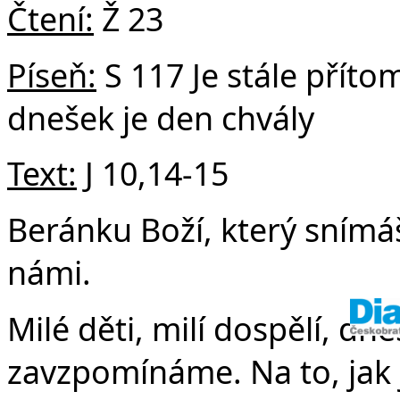
v
Čtení:
Ž 23
Píseň:
S 117 Je stále příto
dnešek je den chvály
Text:
J 10,14-15
Beránku Boží, který snímáš
námi.
Milé děti, milí dospělí, dn
zavzpomínáme. Na to, jak js