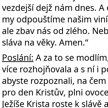
vezdejší dejž nám dnes. A 
my odpouštíme našim viní
ale zbav nás od zlého. Nebo
sláva na věky. Amen.“
Poslání:
A za to se modlím, 
více rozhojňovala a s ní i
abyste rozpoznali, na čem z
pro den Kristův, plni ovoc
Ježíše Krista roste k slávě 