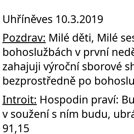
F
Uhříněves 10.3.2019
Pozdrav:
Milé děti, Milé se
bohoslužbách v první neděl
zahajuji výroční sborové 
bezprostředně po bohosl
Introit:
Hospodin praví: Bu
v soužení s ním budu, ubr
91,15