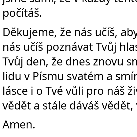
počítáš.
Děkujeme, že nás učíš, ab
nás učíš poznávat Tvůj hlas
Tvůj den, že dnes znovu s
lidu v Písmu svatém a smí
lásce i o Tvé vůli pro náš 
vědět a stále dáváš vědět, 
Amen.