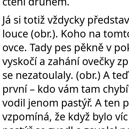
čtení druhém.
Já si totiž vždycky předst
louce (obr.). Koho na tomt
ovce. Tady pes pěkně v pokl
vyskočí a zahání ovečky zp
se nezatoulaly. (obr.) A t
první – kdo vám tam chybí
vodil jenom pastýř. A ten p
vzpomíná, že když bylo ví