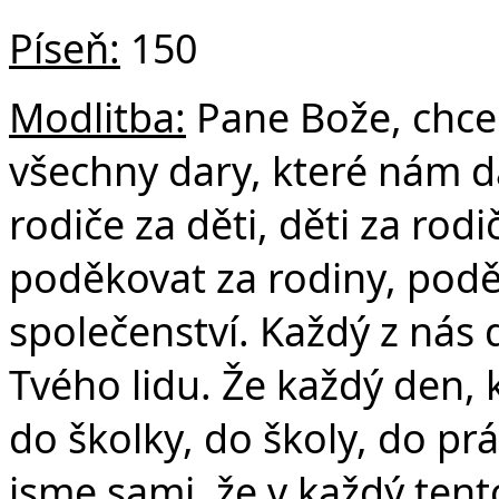
Č
Píseň:
150
Modlitba:
Pane Bože, chce
všechny dary, které nám d
rodiče za děti, děti za rod
poděkovat za rodiny, podě
společenství. Každý z nás
Tvého lidu. Že každý den,
do školky, do školy, do p
jsme sami, že v každý ten