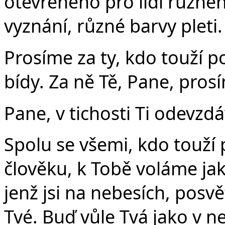
otevřeného pro lidi různé
vyznání, různé barvy pleti.
Prosíme za ty, kdo touží p
bídy. Za ně Tě, Pane, pros
Pane, v tichosti Ti odevzd
Spolu se všemi, kdo touží p
člověku, k Tobě voláme jak
jenž jsi na nebesích, posvě
Tvé. Buď vůle Tvá jako v ne