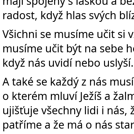
mají spojený s láskou a be
radost, když hlas svých blí
Všichni se musíme učit si 
musíme učit být na sebe ho
když nás uvidí nebo uslyší.
A také se každý z nás mus
o kterém mluví Ježíš a žal
ujišťuje všechny lidi i nás
patříme a že má o nás star