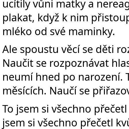
ucítily vůni matky a nere
plakat, když k nim přistoup
mléko od své maminky.
Ale spoustu věcí se děti r
Naučit se rozpoznávat hla
neumí hned po narození. To
měsících. Naučí se přiřazo
To jsem si všechno přečet
jsem si všechno přečetl k