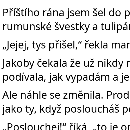
Příštího rána jsem šel do 
rumunské švestky a tulipá
„Jejej, tys přišel,“ řekla m
Jakoby čekala že už nikdy 
podívala, jak vypadám a jes
Ale náhle se změnila. Prodl
jako ty, když posloucháš 
„Poslouchej!“ říká, „to je o