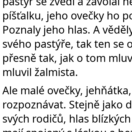
pastýř se zvedl a zavolal 
píšťalku, jeho ovečky ho po
Poznaly jeho hlas. A věděl
svého pastýře, tak ten se o
přesně tak, jak o tom mluvi
mluvil žalmista.
Ale malé ovečky, jehňátka,
rozpoznávat. Stejně jako d
svých rodičů, hlas blízkých 