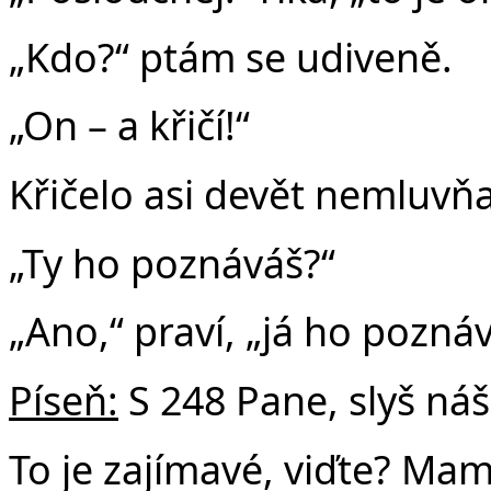
„Kdo?“ ptám se udiveně.
„On – a křičí!“
Křičelo asi devět nemluvň
„Ty ho poznáváš?“
„Ano,“ praví, „já ho pozná
Píseň:
S 248 Pane, slyš náš 
To je zajímavé, viďte? Ma