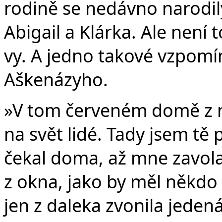
rodině se nedávno narodil
Abigail a Klárka. Ale není t
vy. A jedno takové vzpomí
Aškenázyho.
»V tom červeném domě z n
na svět lidé. Tady jsem tě
čekal doma, až mne zavolaj
z okna, jako by měl někdo p
jen z daleka zvonila jeden