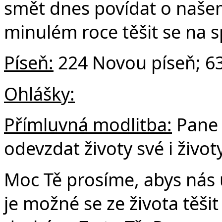
smět dnes povídat o našem 
minulém roce těšit se na sp
Píseň:
224 Novou píseň; 63
Ohlášky:
Přímluvná modlitba:
Pane 
odevzdat životy své i život
Moc Tě prosíme, abys nás u
je možné se ze života těši