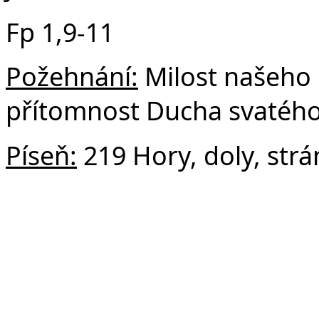
Fp 1,9-11
Požehnání:
Milost našeho P
přítomnost Ducha svatého
Píseň:
219 Hory, doly, strá