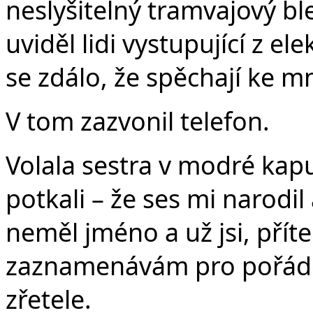
neslyšitelný tramvajový bl
uviděl lidi vystupující z ele
se zdálo, že spěchají ke m
V tom zazvonil telefon.
Volala sestra v modré kapu
potkali – že ses mi narodil 
neměl jméno a už jsi, přítel
zaznamenávám pro pořádek
zřetele.