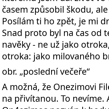
časem způsobil škodu, ale 
Posílám ti ho zpět, je mi d
Snad proto byl na čas od 
navěky - ne už jako otrok
otroka: jako milovaného br
obr. „poslední večeře“
A možná, že Onezimovi File
na přivítanou. To nevíme. A