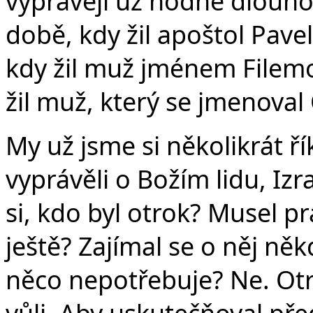
vyprávějí už hodně dlouhou
době, kdy žil apoštol Pav
kdy žil muž jménem Filemo
žil muž, který se jmenoval
My už jsme si několikrát řík
vyprávěli o Božím lidu, Izr
si, kdo byl otrok? Musel 
ještě? Zajímal se o něj někdo
něco nepotřebuje? Ne. Otrok
vůli. Aby uskutečňoval př