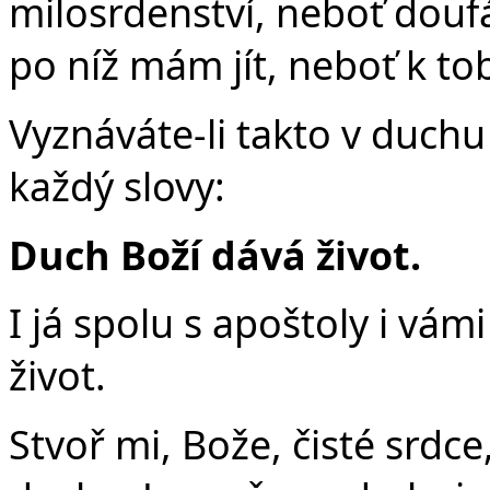
milosrdenství, neboť douf
po níž mám jít, neboť k t
Vyznáváte-li takto v duchu 
každý slovy:
Duch Boží dává život.
I já spolu s apoštoly i vá
život.
Stvoř mi, Bože, čisté srd