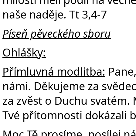
naše naděje. Tt 3,4-7
Píseň pěveckého sboru
Ohlášky:
Přímluvná modlitba:
Pane, 
námi. Děkujeme za svědec
za zvěst o Duchu svatém. 
Tvé přítomnosti dokázali 
Moc Tě prosíme, posílej n