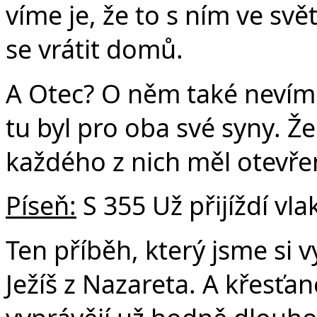
víme je, že to s ním ve sv
se vrátit domů.
A Otec? O něm také nevíme
tu byl pro oba své syny. Že
každého z nich měl otevře
Píseň:
S 355 Už přijíždí vla
Ten příběh, který jsme si 
Ježíš z Nazareta. A křesťa