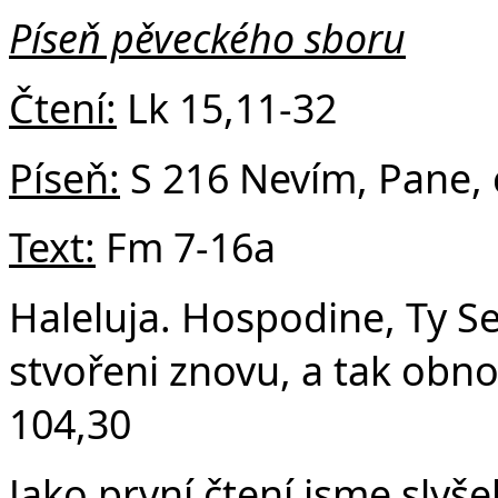
v
Píseň pěveckého sboru
Čtení:
Lk 15,11-32
Píseň:
S 216 Nevím, Pane, c
Text:
Fm 7-16a
Haleluja. Hospodine, Ty Se
stvořeni znovu, a tak obno
104,30
Jako první čtení jsme slyše