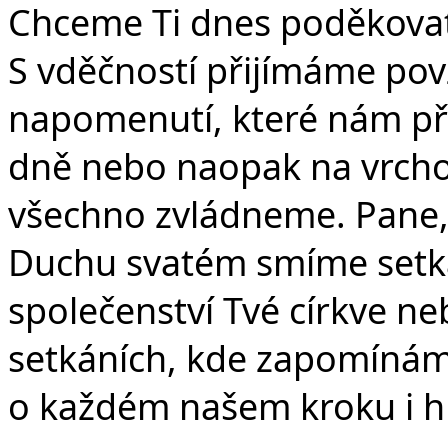
Č
Chceme Ti dnes poděkovat
S vděčností přijímáme povz
napomenutí, které nám přin
dně nebo naopak na vrcholu
všechno zvládneme. Pane,
Duchu svatém smíme setkáv
společenství Tvé církve n
setkáních, kde zapomínáme
o každém našem kroku i hn