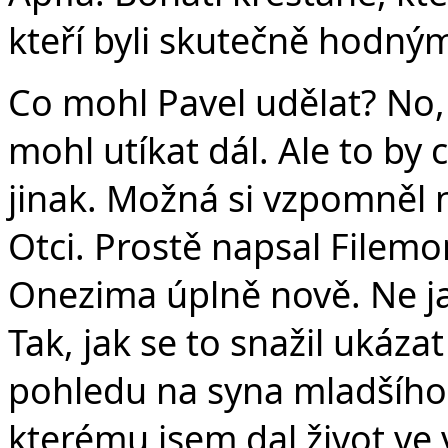
kteří byli skutečně hodným
Co mohl Pavel udělat? No,
mohl utíkat dál. Ale to by c
jinak. Možná si vzpomněl 
Otci. Prostě napsal Filemon
Onezima úplně nově. Ne ja
Tak, jak se to snažil ukáza
pohledu na syna mladšího.
kterému jsem dal život ve 