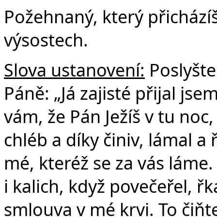
Požehnaný, který přicház
výsostech.
Slova ustanovení:
Poslyšte
Páně: „Já zajisté přijal js
vám, že Pán Ježíš v tu noc,
chléb a díky činiv, lámal a 
mé, kteréž se za vás láme
i kalich, když povečeřel, řk
smlouva v mé krvi. To čiňte,