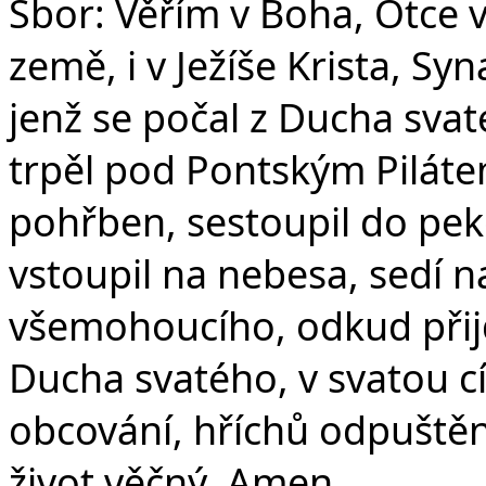
Sbor: Věřím v Boha, Otce 
země, i v Ježíše Krista, S
jenž se počal z Ducha svat
trpěl pod Pontským Pilátem
pohřben, sestoupil do peke
vstoupil na nebesa, sedí n
všemohoucího, odkud přijd
Ducha svatého, v svatou c
obcování, hříchů odpuštění
život věčný. Amen.