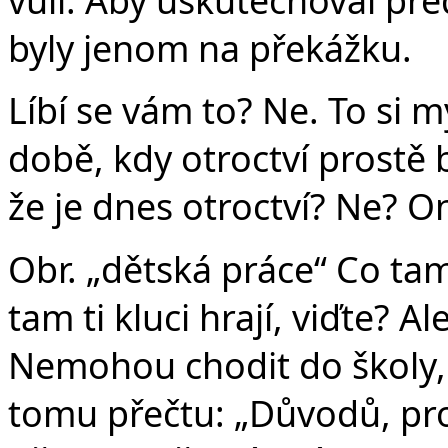
byly jenom na překážku.
Líbí se vám to? Ne. To si m
době, kdy otroctví prostě b
že je dnes otroctví? Ne? Ono
Obr. „dětská práce“ Co tam
tam ti kluci hrají, viďte? Al
Nemohou chodit do školy,
tomu přečtu: „Důvodů, proč 