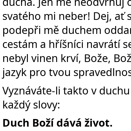
ducha. Jen mě neodvrhuj o
svatého mi neber! Dej, ať s
podepři mě duchem oddano
cestám a hříšníci navrátí 
nebyl vinen krví, Bože, Bo
jazyk pro tvou spravedlnos
Vyznáváte-li takto v duchu 
každý slovy:
Duch Boží dává život.