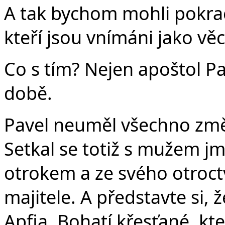
A tak bychom mohli pokrač
kteří jsou vnímáni jako věci
Co s tím? Nejen apoštol Pav
době.
Pavel neuměl všechno změn
Setkal se totiž s mužem j
otrokem a ze svého otroctv
majitele. A představte si, ž
Apfia. Bohatí křesťané, kt