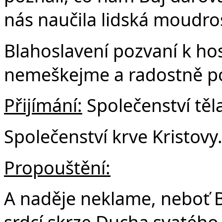
nás naučila lidská moudros
Blahoslavení pozvaní k ho
nemeškejme a radostně p
Přijímání:
Společenství těla
Společenství krve Kristovy
Propouštění:
A naděje neklame, neboť Bo