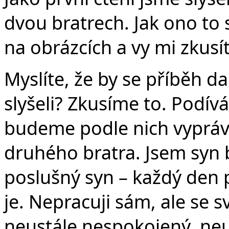
dvou bratrech. Jak ono to 
na obrázcích a vy mi zkusí
Myslíte, že by se příběh da
slyšeli? Zkusíme to. Podí
budeme podle nich vyprávě
druhého bratra. Jsem syn 
poslušný syn – každý den p
je. Nepracuji sám, ale se 
neustále nespokojený, neu