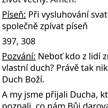
Píseň:
Při vysluhování sv
společně zpívat píseň
397, 308
Pozvání:
Neboť kdo z lidí z
vlastní duch? Právě tak ni
Duch Boží.
A my jsme přijali Ducha, k
poznali, co nám Bůj darova