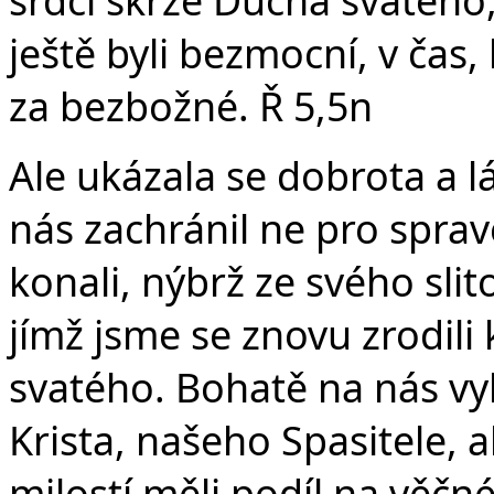
srdcí skrze Ducha svatého
ještě byli bezmocní, v čas,
za bezbožné. Ř 5,5n
Ale ukázala se dobrota a 
nás zachránil ne pro sprav
konali, nýbrž ze svého sli
jímž jsme se znovu zrodil
svatého. Bohatě na nás vyl
Krista, našeho Spasitele,
milostí měli podíl na věčn