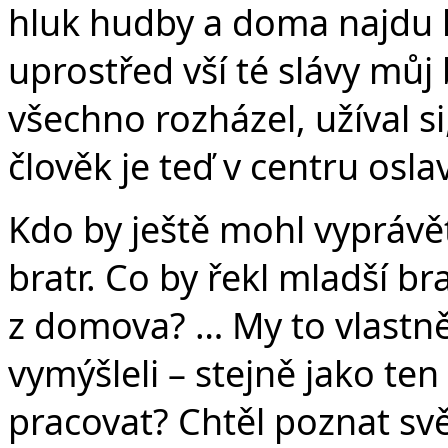
hluk hudby a doma najdu 
uprostřed vší té slávy můj 
všechno rozházel, užíval si
člověk je teď v centru oslav
Kdo by ještě mohl vyprávě
bratr. Co by řekl mladší bra
z domova? … My to vlastn
vymýšleli – stejně jako ten
pracovat? Chtěl poznat sv