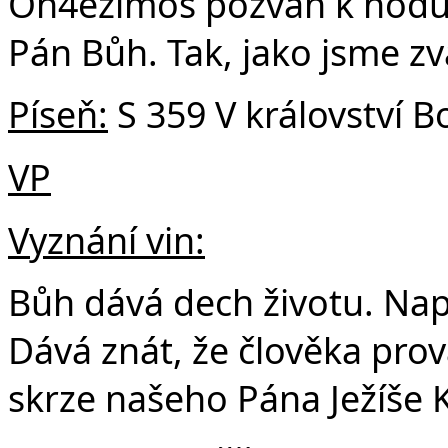
On4ezimos pozván k hodu, 
Pán Bůh. Tak, jako jsme z
Píseň:
S 359 V království B
VP
Vyznání vin:
Bůh dává dech životu. Napl
Dává znát, že člověka pro
skrze našeho Pána Ježíše K