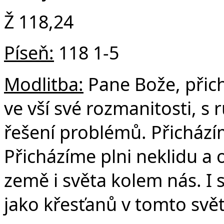
Ž 118,24
Píseň:
118 1-5
Modlitba:
Pane Bože, přic
ve vší své rozmanitosti, s
řešení problémů. Přicházíme
Přicházíme plni neklidu a
země i světa kolem nás. I 
jako křesťanů v tomto svět