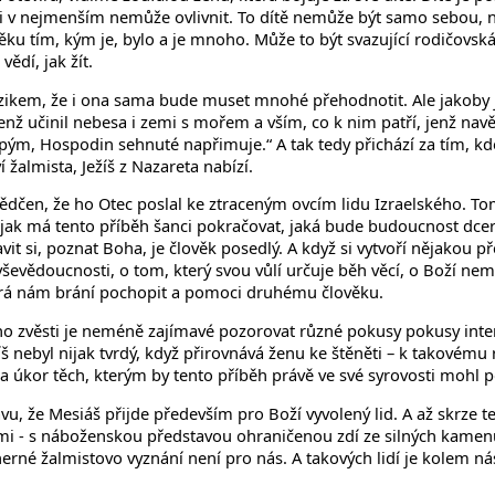
i v nejmenším nemůže ovlivnit. To dítě nemůže být samo sebou, ne
u tím, kým je, bylo a je mnoho. Může to být svazující rodičovská 
ědí, jak žít.
rizikem, že i ona sama bude muset mnohé přehodnotit. Ale jakoby 
enž učinil nebesa i zemi s mořem a vším, co k nim patří, jenž n
pým, Hospodin sehnuté napřimuje.“ A tak tedy přichází za tím, kdo
 žalmista, Ježíš z Nazareta nabízí.
řesvědčen, že ho Otec poslal ke ztraceným ovcím lidu Izraelského.
 jak má tento příběh šanci pokračovat, jaká bude budoucnost dcery i
 si, poznat Boha, je člověk posedlý. A když si vytvoří nějakou před
vševědoucnosti, o tom, který svou vůlí určuje běh věcí, o Boží n
terá nám brání pochopit a pomoci druhému člověku.
o zvěsti je neméně zajímavé pozorovat různé pokusy pokusy interpr
ežíš nebyl nijak tvrdý, když přirovnává ženu ke štěněti – k takovému
 na úkor těch, kterým by tento příběh právě ve své syrovosti mohl 
, že Mesiáš přijde především pro Boží vyvolený lid. A až skrze tent
tmi - s náboženskou představou ohraničenou zdí ze silných kamen
né žalmistovo vyznání není pro nás. A takových lidí je kolem ná