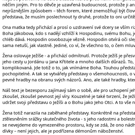
něčím jiným. Pro to děvče je uzavřená budoucnost, protože ji an
nejrůznějším způsobem – těch forem, které znemožňují být člověk
představa, že musím poslechnout ty druhé, protože to oni určitě v
Ona matka tedy přichází a prosí o uzdravení své dcery se vším 
Boha Jákobova, kdo s nadějí vzhlíží k Hospodinu, svému Bohu, j
chléb dává. Hospodin osvobozuje vězně. Hospodin otvírá oči sle
sama netuší, jak vlastně. Jediné, co ví, že všechno to, o čem mluví
Žena oslovuje Ježíše - a přichází odmítnutí. Protože Ježíš je p
jeho cesty u Jordánu u Jana Křtitele a mnoho dalších důrazů. To,
komplikovaná. Jde totiž o to, jak vnímáme Boha. Touhou představit
pochopitelné. A tak se vytvářely představy o všemohoucnosti, o 
pevné hradby na obranu svých názorů. Ano, ale také hradby, k
Náš text je bezesporu zajímavý sám o sobě, ale pro uchopení jeh
zkoušel, zkoušel pevnost její víry. Kouzelné je také tvrzení, že J
udržet svoji představu o Ježíši a o Bohu jako Jeho Otci. A to vše
Žena totiž narazila na zaběhané představy. Konkrétně na představu
ztělesněním srážky skutečného života - s jeho radostmi a boles
se nevejdeme do vymezeného prostoru, kdy se zdá, že ono nádher
dívky – není jejich, ale je podřízena démonům náboženství.