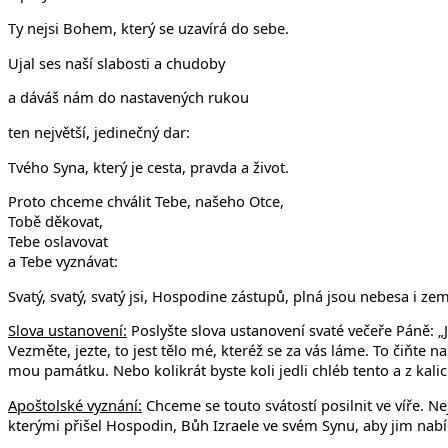
Ty nejsi Bohem, který se uzavírá do sebe.
Ujal ses naší slabosti a chudoby
a dáváš nám do nastavených rukou
ten největší, jedinečný dar:
Tvého Syna, který je cesta, pravda a život.
Proto chceme chválit Tebe, našeho Otce,
Tobě děkovat,
Tebe oslavovat
a Tebe vyznávat:
Svatý, svatý, svatý jsi, Hospodine zástupů, plná jsou nebesa i z
Slova ustanovení:
Poslyšte slova ustanovení svaté večeře Páně: „Já 
Vezměte, jezte, to jest tělo mé, kteréž se za vás láme. To čiňte n
mou památku. Nebo kolikrát byste koli jedli chléb tento a z kalic
Apoštolské vyznání:
Chceme se touto svátostí posilnit ve víře. Ne
kterými přišel Hospodin, Bůh Izraele ve svém Synu, aby jim nabídl