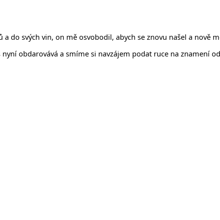
rů a do svých vin, on mě osvobodil, abych se znovu našel a nově 
 nyní obdarovává a smíme si navzájem podat ruce na znamení odpuš