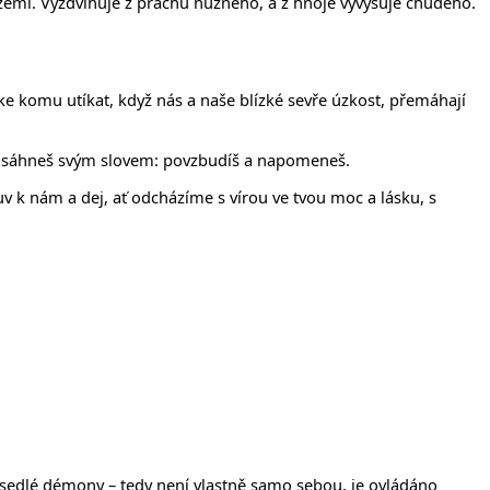
íčanech
 zemi. Vyzdvihuje z prachu nuzného, a z hnoje vyvyšuje chudého.
 ke komu utíkat, když nás a naše blízké sevře úzkost, přemáhají
s zasáhneš svým slovem: povzbudíš a napomeneš.
v k nám a dej, ať odcházíme s vírou ve tvou moc a lásku, s
 posedlé démony – tedy není vlastně samo sebou, je ovládáno