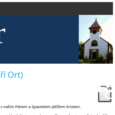
r
kve evang
ří Ort)
olu s naším Pánem a Spasitelem Ježíšem Kristem.