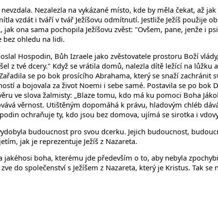
nevzdala. Nezalezla na vykázané místo, kde by měla čekat, až jak 
mítla vzdát i tváří v tvář Ježíšovu odmítnutí. Jestliže Ježíš použije
ak, jak ona sama pochopila Ježíšovu zvěst: "Ovšem, pane, jenže i p
bez ohledu na lidi.
o poslal Hospodin, Bůh Izraele jako zvěstovatele prostoru Boží 
vyšel z tvé dcery." Když se vrátila domů, nalezla dítě ležící na lůžku
 Zařadila se po bok prosícího Abrahama, který se snaží zachránit 
stí a bojovala za život Noemi i sebe samé. Postavila se po bok Da
věru ve slova žalmisty: „Blaze tomu, kdo má ku pomoci Boha Jákob
hovává věrnost. Utištěným dopomáhá k právu, hladovým chléb dáv
din ochraňuje ty, kdo jsou bez domova, ujímá se sirotka i vdovy
a vydobyla budoucnost pro svou dcerku. Jejich budoucnost, budoucn
ím, jak je reprezentuje Ježíš z Nazareta.
ava jakéhosi boha, kterému jde především o to, aby nebyla zpochy
zve do společenství s Ježíšem z Nazareta, který je Kristus. Tak s