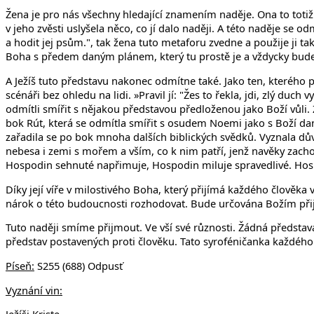
Žena je pro nás všechny hledající znamením naděje. Ona to totiž 
v jeho zvěsti uslyšela něco, co jí dalo naději. A této naděje se od
a hodit jej psům.", tak žena tuto metaforu zvedne a použije ji t
Boha s předem daným plánem, který tu prostě je a vždycky bude 
A Ježíš tuto představu nakonec odmítne také. Jako ten, kteréh
scénáři bez ohledu na lidi. »Pravil jí: "Žes to řekla, jdi, zlý duch 
odmítli smířit s nějakou představou předloženou jako Boží vůli.
bok Rút, která se odmítla smířit s osudem Noemi jako s Boží dano
zařadila se po bok mnoha dalších biblických svědků. Vyznala dů
nebesa i zemi s mořem a vším, co k nim patří, jenž navěky zac
Hospodin sehnuté napřimuje, Hospodin miluje spravedlivé. Hospo
Díky její víře v milostivého Boha, který přijímá každého člověk
nárok o této budoucnosti rozhodovat. Bude určována Božím přijet
Tuto naději smíme přijmout. Ve vší své různosti. Žádná předst
představ postavených proti člověku. Tato syroféničanka každého 
Píseň:
S255 (688) Odpusť
Vyznání vin: