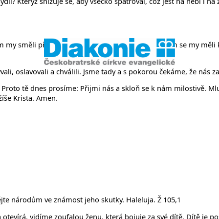
něvsi a Ř
í? Kterýž snižuje se, aby všecko spatřoval, což jest na nebi i na
m my směli přicházet za tebou. Poslal jsi jej, abychom se my měli
vali, oslavovali a chválili. Jsme tady a s pokorou čekáme, že ná
roto tě dnes prosíme: Přijmi nás a skloň se k nám milostivě. Mlu
ežíše Krista. Amen.
jte národům ve známost jeho skutky. Haleluja. Ž 105,1
 otevírá, vidíme zoufalou ženu, která bojuje za své dítě. Dítě je