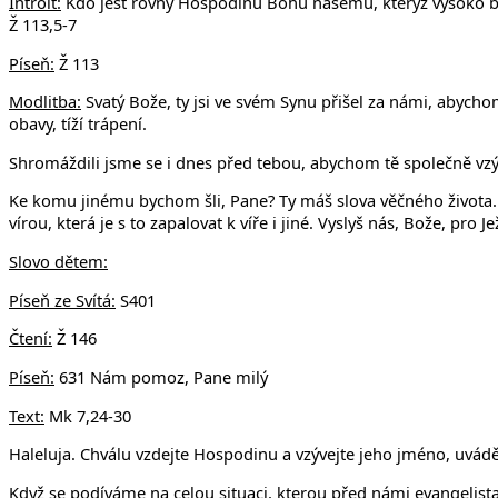
v Uhří
Introit:
Kdo jest rovný Hospodinu Bohu našemu, kterýž vysoko bydl
Ž 113,5-7
Píseň:
Ž 113
Modlitba:
Svatý Bože, ty jsi ve svém Synu přišel za námi, abycho
obavy, tíží trápení.
Shromáždili jsme se i dnes před tebou, abychom tě společně vzý
Ke komu jinému bychom šli, Pane? Ty máš slova věčného života. P
vírou, která je s to zapalovat k víře i jiné. Vyslyš nás, Bože, pro J
Slovo dětem:
Píseň ze Svítá:
S401
Čtení:
Ž 146
Píseň:
631 Nám pomoz, Pane milý
Text:
Mk 7,24-30
Haleluja. Chválu vzdejte Hospodinu a vzývejte jeho jméno, uvádě
Když se podíváme na celou situaci, kterou před námi evangelista