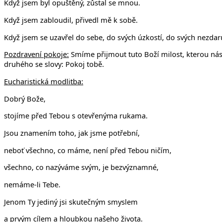
Když jsem byl opuštěný, zůstal se mnou.
Když jsem zabloudil, přivedl mě k sobě.
Když jsem se uzavřel do sebe, do svých úzkostí, do svých nezda
Pozdravení pokoje:
Smíme přijmout tuto Boží milost, kterou nás
druhého se slovy: Pokoj tobě.
Eucharistická modlitba:
Dobrý Bože,
stojíme před Tebou s otevřenýma rukama.
Jsou znamením toho, jak jsme potřební,
neboť všechno, co máme, není před Tebou ničím,
všechno, co nazýváme svým, je bezvýznamné,
nemáme-li Tebe.
Jenom Ty jediný jsi skutečným smyslem
a prvým cílem a hloubkou našeho života.