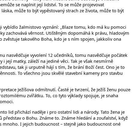
může se naplnit její lidství. To se může projevovat
láska, může to být vypěstovaný strach ze života, může to být
ji vybídlo žalmistovo vyznání: „Blaze tomu, kdo má ku pomoci
avěky zachovává věrnost. Utištěným dopomáhá k právu, hladovým
 zvěstuje takového Boha, kdo je s ním spojen, jakkoliv ona
 Tomu nasvědčuje vyvolení 12 učedníků, tomu nasvědčuje počátek
 její matky, záleží na jediné věci. Tak je však nesmírně
stavu, tak ji urputně hájí s tím, že brání Boží čest. Ono je to
eměnnosti. To všechno jsou skvělé stavební kameny pro stavbu
etace Ježíšova odmítnutí. Časté je tvrzení, že Ježíš ženu pouze
 roztomilému zvířátku. To, co tyto výklady spojuje, je snaha
pomoci.
o lid přichází naděje i pro ostatní lidi a národy. Tato žena je
ů představ o Bohu. Známe to. Známe hledání a zoufalství, když
s mnoho. I jejich budoucnost – stejně jako budoucnost oné