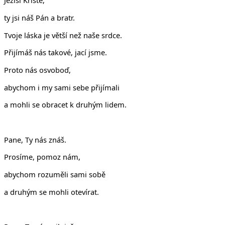
Ježíši Kriste,
ty jsi náš Pán a bratr.
Tvoje láska je větší než naše srdce.
Přijímáš nás takové, jací jsme.
Proto nás osvoboď,
abychom i my sami sebe přijímali
a mohli se obracet k druhým lidem.
Pane, Ty nás znáš.
Prosíme, pomoz nám,
abychom rozuměli sami sobě
a druhým se mohli otevírat.