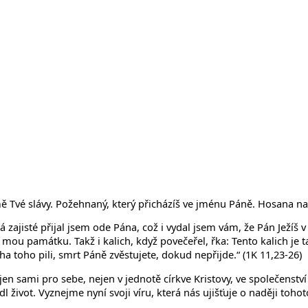
emě Tvé slávy. Požehnaný, který přicházíš ve jménu Páně. Hosana na
zajisté přijal jsem ode Pána, což i vydal jsem vám, že Pán Ježíš v t
a mou památku. Takž i kalich, když povečeřel, řka: Tento kalich je t
ha toho pili, smrt Páně zvěstujete, dokud nepřijde.“ (1K 11,23-26)
jen sami pro sebe, nejen v jednotě církve Kristovy, ve společenství
 život. Vyznejme nyní svoji víru, která nás ujišťuje o naději tohot