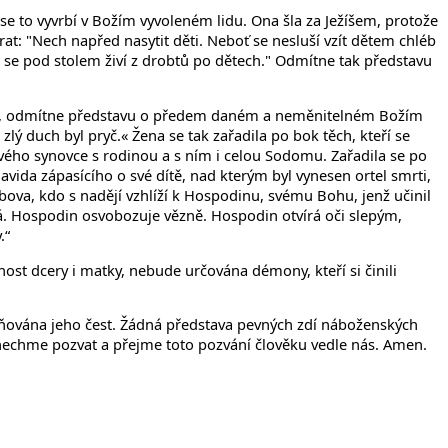
se to vyvrbí v Božím vyvoleném lidu. Ona šla za Ježíšem, protože
 obrat: "Nech napřed nasytit děti. Neboť se nesluší vzít dětem chléb
si se pod stolem živí z drobtů po dětech." Odmítne tak představu
vlády, odmítne představu o předem daném a neměnitelném Božím
 a zlý duch byl pryč.« Žena se tak zařadila po bok těch, kteří se
svého synovce s rodinou a s ním i celou Sodomu. Zařadila se po
vida zápasícího o své dítě, nad kterým byl vynesen ortel smrti,
ova, kdo s nadějí vzhlíží k Hospodinu, svému Bohu, jenž učinil
á. Hospodin osvobozuje vězně. Hospodin otvírá oči slepým,
.“
ost dcery i matky, nebude určována démony, kteří si činili
bňována jeho čest. Žádná představa pevných zdí náboženských
e nechme pozvat a přejme toto pozvání člověku vedle nás. Amen.