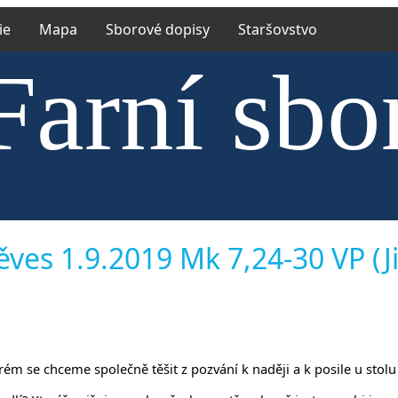
ie
Mapa
Sborové dopisy
Staršovstvo
Farní sbo
trské cír
ves 1.9.2019 Mk 7,24-30 VP (Ji
kterém se chceme společně těšit z pozvání k naději a k posile u st