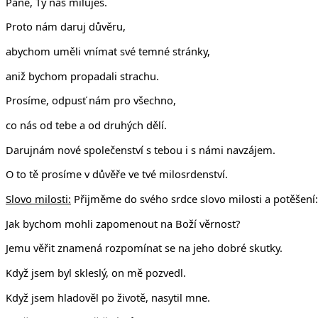
Pane, Ty nás miluješ.
Proto nám daruj důvěru,
abychom uměli vnímat své temné stránky,
aniž bychom propadali strachu.
Prosíme, odpusť nám pro všechno,
co nás od tebe a od druhých dělí.
Darujnám nové společenství s tebou i s námi navzájem.
O to tě prosíme v důvěře ve tvé milosrdenství.
Slovo milosti:
Přijměme do svého srdce slovo milosti a potěšení:
Jak bychom mohli zapomenout na Boží věrnost?
Jemu věřit znamená rozpomínat se na jeho dobré skutky.
Když jsem byl skleslý, on mě pozvedl.
Když jsem hladověl po životě, nasytil mne.