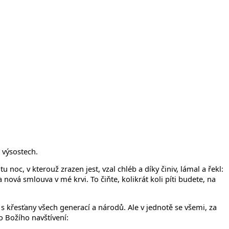
 výsostech.
u noc, v kterouž zrazen jest, vzal chléb a díky činiv, lámal a řekl:
a nová smlouva v mé krvi. To čiňte, kolikrát koli píti budete, na
 s křesťany všech generací a národů. Ale v jednotě se všemi, za
o Božího navštívení: