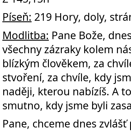
Píseň:
219 Hory, doly, strá
Modlitba:
Pane Bože, dnes
všechny zázraky kolem nás
blízkým člověkem, za chvíl
stvoření, za chvíle, kdy js
naději, kterou nabízíš. A 
smutno, kdy jsme byli zas
Pane, chceme dnes zvlášť 