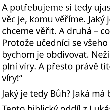
A potřebujeme si tedy ujasn
věc je, komu věříme. Jaký
chceme věřit. A druhá – c
Protože učedníci se všeho v
bychom je obdivovat. Neži
plní víry. A přesto právě t
víry!“
Jaký je tedy Bůh? Jaká má 
Tento biblický oddíl z Luká