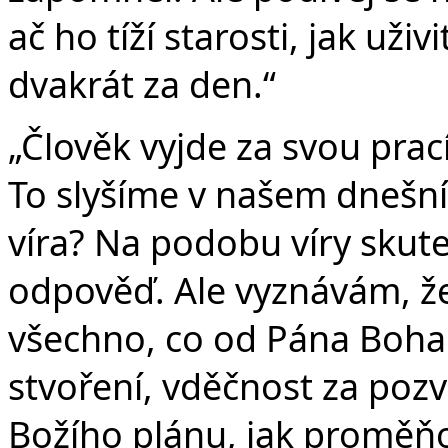
ač ho tíží starosti, jak už
dvakrát za den.“
„Člověk vyjde za svou prac
To slyšíme v našem dnešn
víra? Na podobu víry skut
odpověď. Ale vyznávám, že
všechno, co od Pána Boha
stvoření, vděčnost za pozv
Božího plánu, jak proměňo