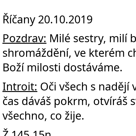
F
Říčany 20.10.2019
Pozdrav:
Milé sestry, milí 
shromáždění, ve kterém ch
Boží milosti dostáváme.
Introit:
Oči všech s nadějí v
čas dáváš pokrm, otvíráš s
všechno, co žije.
Ž 145,15n