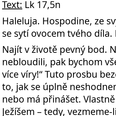
Text:
Lk 17,5n
Haleluja. Hospodine, ze sv
se sytí ovocem tvého díla. 
Najít v životě pevný bod. 
nebloudili, pak bychom vš
více víry!“ Tuto prosbu b
to, jak se úplně neshodnem
nebo má přinášet. Vlastně
Ježíšem – tedy, vezmeme-l