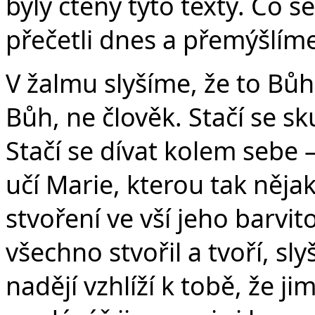
byly čteny tyto texty. Co s
přečetli dnes a přemýšlím
V žalmu slyšíme, že to Bůh
Bůh, ne člověk. Stačí se s
Stačí se dívat kolem sebe 
učí Marie, kterou tak něja
stvoření ve vší jeho barvit
všechno stvořil a tvoří, sly
nadějí vzhlíží k tobě, že j