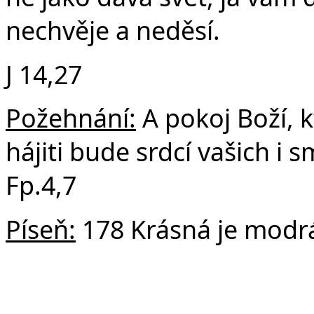
nechvěje a neděsí.
J 14,27
Požehnání:
A pokoj Boží, k
hájiti bude srdcí vašich i s
Fp.4,7
Píseň:
178 Krásná je modr