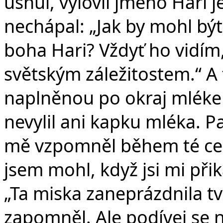
usnul, vylovil jméno Hari 
nechápal: „Jak by mohl b
boha Hari? Vždyť ho vidím,
světským záležitostem.“ A 
naplněnou po okraj mléke
nevylil ani kapku mléka. Pa
mě vzpomněl během té ces
jsem mohl, když jsi mi při
„Ta miska zaneprázdnila tv
zapomněl. Ale podívej se 