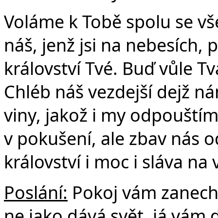
Voláme k Tobě spolu se vše
náš, jenž jsi na nebesích, 
království Tvé. Buď vůle Tvá
Chléb náš vezdejší dejž n
viny, jakož i my odpouští
v pokušení, ale zbav nás o
království i moc i sláva na
Poslání:
Pokoj vám zanech
ne jako dává svět, já vám 