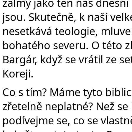
žalmy jako ten náš dnešní 
jsou. Skutečně, k naší velké 
nesetkává teologie, mluven
bohatého severu. O této z
Bargár, když se vrátil ze se
Koreji.
Co s tím? Máme tyto biblic
zřetelně neplatné? Než s
podívejme se, co se vlastn