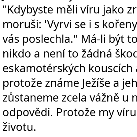
v
"Kdybyste měli víru jako zr
moruši: 'Vyrvi se i s kořen
vás poslechla." Má-li být 
nikdo a není to žádná škod
eskamotérských kouscích 
protože známe Ježíše a j
zůstaneme zcela vážně u na
odpovědi. Protože my víru
životu.