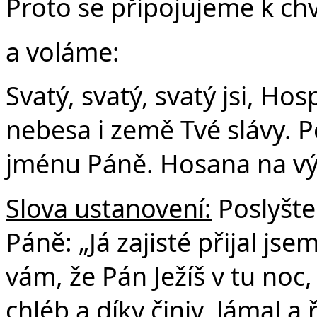
Proto se připojujeme k ch
a voláme:
Svatý, svatý, svatý jsi, Ho
nebesa i země Tvé slávy. P
jménu Páně. Hosana na vý
Slova ustanovení:
Poslyšte
Páně: „Já zajisté přijal js
vám, že Pán Ježíš v tu noc,
chléb a díky činiv, lámal a 