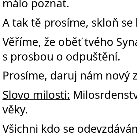
málo poznat.
A tak tě prosíme, skloň se
Věříme, že oběť tvého Sy
s prosbou o odpuštění.
Prosíme, daruj nám nový 
Slovo milosti:
Milosrdenstv
věky.
Všichni kdo se odevzdává