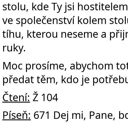
Č
stolu, kde Ty jsi hostitele
ve společenství kolem st
tíhu, kterou neseme a přij
ruky.
Moc prosíme, abychom tot
předat těm, kdo je potřeb
Čtení:
Ž 104
Píseň:
671 Dej mi, Pane, b