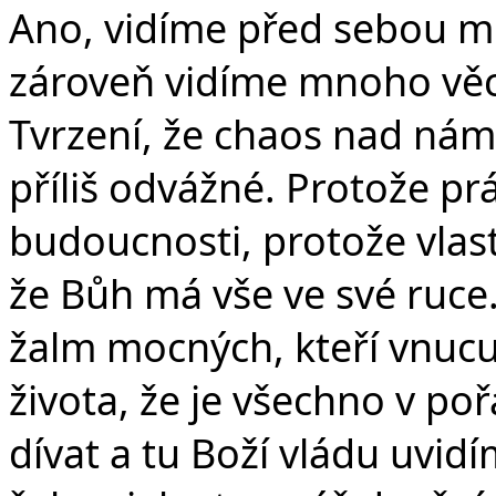
Ano, vidíme před sebou m
zároveň vidíme mnoho věcí,
Tvrzení, že chaos nad ná
příliš odvážné. Protože p
budoucnosti, protože vlas
že Bůh má vše ve své ruce.
žalm mocných, kteří vnucuj
života, že je všechno v poř
dívat a tu Boží vládu uvid