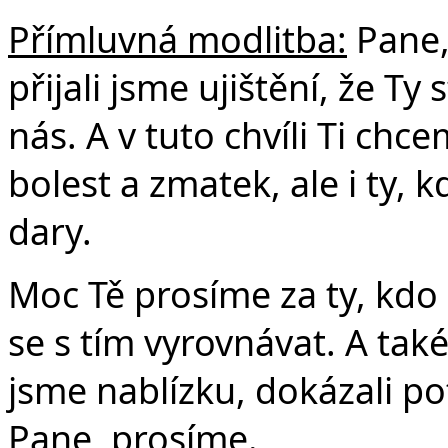
Přímluvná modlitba:
Pane, 
přijali jsme ujištění, že Ty
nás. A v tuto chvíli Ti chc
bolest a zmatek, ale i ty, k
dary.
Moc Tě prosíme za ty, kdo z
se s tím vyrovnávat. A tak
jsme nablízku, dokázali pot
Pane, prosíme.