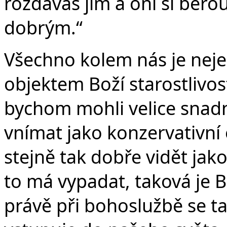
rozdáváš jim a oni si berou
dobrým.“
Všechno kolem nás je neje
objektem Boží starostlivost
bychom mohli velice snadn
vnímat jako konzervativn
stejně tak dobře vidět jako
to má vypadat, taková je B
právě při bohoslužbě se ta