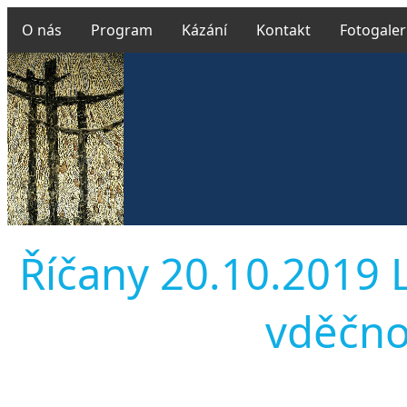
O nás
Program
Kázání
Kontakt
Fotogaler
Říčany 20.10.2019 
vděčnos