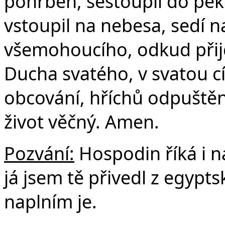
pohřben, sestoupil do peke
vstoupil na nebesa, sedí n
všemohoucího, odkud přijd
Ducha svatého, v svatou c
obcování, hříchů odpuštění
život věčný. Amen.
Pozvání:
Hospodin říká i n
já jsem tě přivedl z egypts
naplním je.