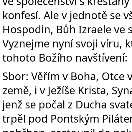
ve společenství s křesťany
konfesí. Ale v jednotě se v
Hospodin, Bůh Izraele ve s
Vyznejme nyní svoji víru, k
tohoto Božího navštívení:
Sbor: Věřím v Boha, Otce 
země, i v Ježíše Krista, S
jenž se počal z Ducha svat
trpěl pod Pontským Pilátem