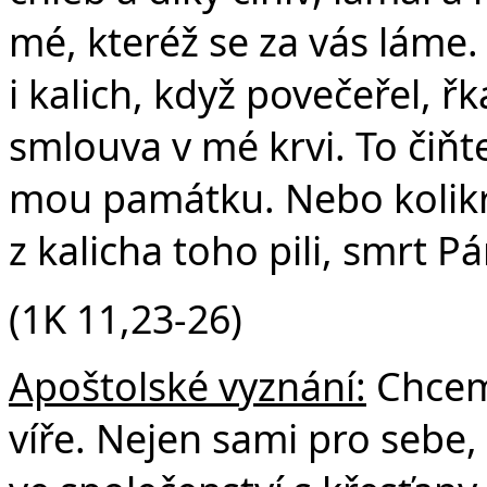
mé, kteréž se za vás láme
i kalich, když povečeřel, řk
smlouva v mé krvi. To čiňte,
mou památku. Nebo kolikrát
z kalicha toho pili, smrt P
(1K 11,23-26)
Apoštolské vyznání:
Chceme
víře. Nejen sami pro sebe, 